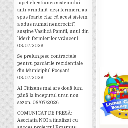
tapet chestiunea sistemului
anti-grindină, deși fermierii au
spus foarte clar că acest sistem
a adus numai nenorociri”,
susține Vasilică Pamfil, unul din
liderii fermierilor vrânceni
08/07/2026
Se prelungesc contractele
pentru parcările rezidențiale
din Municipiul Focșani
08/07/2026
AI Citizens mai are două luni
până la începutul unui nou
sezon.
08/07/2026
COMUNICAT DE PRESĂ:
Asociația NOI a finalizat cu
succes proiectul Erasmus+