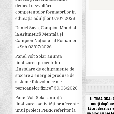
dedicat dezvoltării
competențelor formatorilor în
educația adulților
07/07/2026
Daniel Sava, Campion Mondial
la Aritmetică Mentală și
Campion Național al României
la Șah
03/07/2026
Panel Volt Solar anunță
finalizarea proiectului
„Instalare de echipamente de
stocare a energiei produse de
sisteme fotovoltaice ale
persoanelor fizice”
30/06/2026
Panel Volt Solar anunță
ULTIMA ORĂ: C
morți după ce
finalizarea activităților aferente
făcut deratizare
unui proiect PNRR referitor la
un bloc cu pest