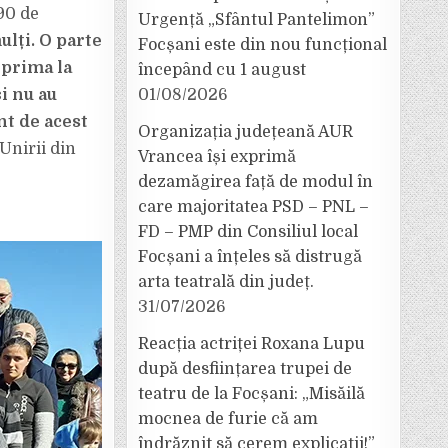
 90 de
Urgență „Sfântul Pantelimon”
lți. O parte
Focșani este din nou funcțional
xprima la
începând cu 1 august
)
i nu au
01/08/2026
nt de acest
Organizația județeană AUR
 Unirii din
Vrancea își exprimă
dezamăgirea față de modul în
care majoritatea PSD – PNL –
FD – PMP din Consiliul local
Focșani a înțeles să distrugă
arta teatrală din județ.
31/07/2026
Reacția actriței Roxana Lupu
după desființarea trupei de
teatru de la Focșani: „Misăilă
mocnea de furie că am
îndrăznit să cerem explicații!”