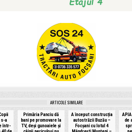
ARTICOLE SIMILARE
opii
Primăria Panciu dă
A început construcția
APIA
 s-a
bani pe promovare la
autostrăzii Buzău –
de 
 într-
TV, deși gunoaiele și
Focșani cu lotul 4
spr
e 40 de
câinii periculoși nu
Mândrești Munteni –
pe