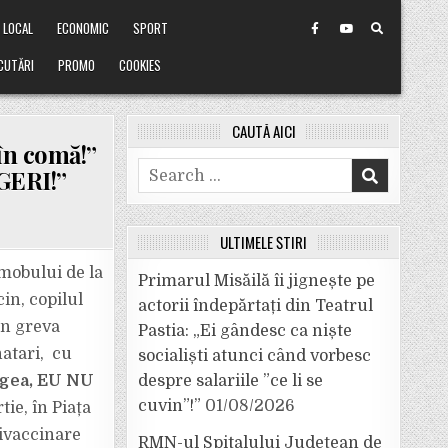
LOCAL
ECONOMIC
SPORT
CUTĂRI
PROMO
COOKIES
CAUTĂ AICI
în comă!”
Search
GERI!”
for:
ULTIMELE ȘTIRI
-mobului de la
Primarul Misăilă îi jignește pe
in, copilul
actorii îndepărtați din Teatrul
în greva
Pastia: „Ei gândesc ca niște
natari, cu
socialiști atunci când vorbesc
egea, EU NU
despre salariile ”ce li se
cuvin”!”
01/08/2026
tie, în Piața
tivaccinare
RMN-ul Spitalului Județean de