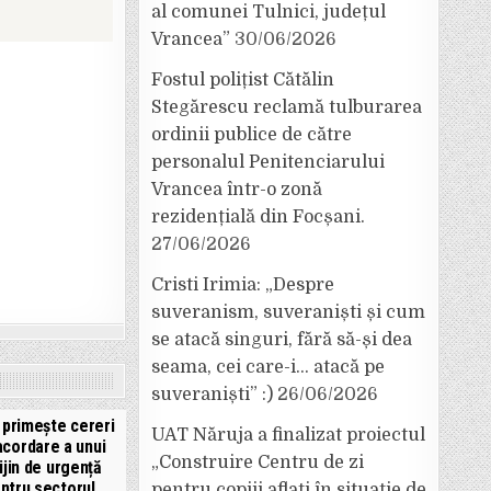
al comunei Tulnici, județul
Vrancea”
30/06/2026
Fostul polițist Cătălin
Stegărescu reclamă tulburarea
ordinii publice de către
personalul Penitenciarului
Vrancea într-o zonă
rezidențială din Focșani.
27/06/2026
Cristi Irimia: „Despre
suveranism, suveraniști și cum
se atacă singuri, fără să-și dea
seama, cei care-i… atacă pe
suveraniști” :)
26/06/2026
 primește cereri
UAT Năruja a finalizat proiectul
acordare a unui
„Construire Centru de zi
ijin de urgență
ntru sectorul
pentru copiii aflați în situație de