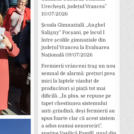
Urechești, județul Vrancea”
10/07/2026
Școala Gimnazială „Anghel
Saligny” Focșani, pe locul I
între școlile gimnaziale din
județul Vrancea la Evaluarea
Națională
09/07/2026
Fermierii vrânceni trag un nou
semnal de alarmă: prețuri prea
mici la laptele vândut de
producători și piață tot mai
dificilă. „În plus, se repune pe
tapet chestiunea sistemului
anti-grindină, deși fermierii au
spus foarte clar că acest sistem
a adus numai nenorociri”,
susține Vasilică Pamfil, unul din