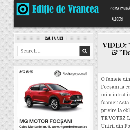
Skip
PRIMA PAGIN
to
content
ALEGERI
CAUTĂ AICI
VIDEO: ”
Search
& ”Da
for:
O femeie din
Focșani la c
mi-a intrat î
foamei! Asta
privire la ob
TE VOTEZ L
Unirii din F