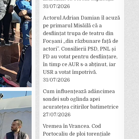
31/07/2026
Actorul Adrian Damian îl acuză
pe primarul Misăilă că a
desființat trupa de teatru din
Focșani „din răzbunare față de
actori”. Consilierii PSD, PNL și
FD au votat pentru desființare,
în timp ce AUR s-a abținut, iar
USR a votat împotrivă.
31/07/2026
Cum influențează adâncimea
sondei sub oglinda apei
acuratețea citirilor batimetrice
27/07/2026
Vremea în Vrancea. Cod
Portocaliu de ploi torențiale