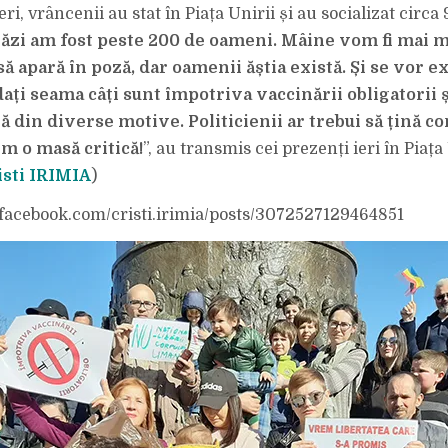
NU
Ieri, vrâncenii au stat în Piața Unirii și au socializat circa
TE
VOTEZ
LA
ăzi am fost peste 200 de oameni. Mâine vom fi mai mu
ALEGERI!”
(MESAJE
să apară în poză, dar oamenii ăștia există. Și se vor e
CĂTRE
PARLAMENTARI
dați seama câți sunt împotriva vaccinării obligatorii ș
ă din diverse motive. Politicienii ar trebui să țină co
em o masă critică!
”, au transmis cei prezenți ieri în Piața
isti IRIMIA
)
facebook.com/cristi.irimia/posts/3072527129464851