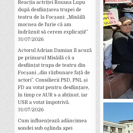
Reacția actriței Roxana Lupu
după desființarea trupei de
teatru de la Focșani: „Misăilă
mocnea de furie că am
îndrăznit să cerem explicații!”
31/07/2026
Actorul Adrian Damian îl acuză
pe primarul Misăilă că a
desființat trupa de teatru din
Focșani „din răzbunare față de
actori”. Consilierii PSD, PNL și
FD au votat pentru desființare,
în timp ce AUR s-a abținut, iar
USR a votat împotrivă.
31/07/2026
Cum influențează adâncimea
sondei sub oglinda apei