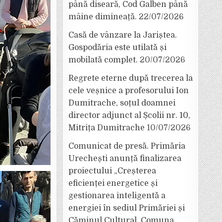
până diseară, Cod Galben până
mâine dimineață.
22/07/2026
Casă de vânzare la Jariștea.
Gospodăria este utilată și
mobilată complet.
20/07/2026
Regrete eterne după trecerea la
cele veșnice a profesorului Ion
Dumitrache, soțul doamnei
director adjunct al Școlii nr. 10,
Mitrița Dumitrache
10/07/2026
Comunicat de presă. Primăria
Urechești anunță finalizarea
proiectului „Creșterea
eficienței energetice și
gestionarea inteligentă a
energiei în sediul Primăriei și
Căminul Cultural, Comuna