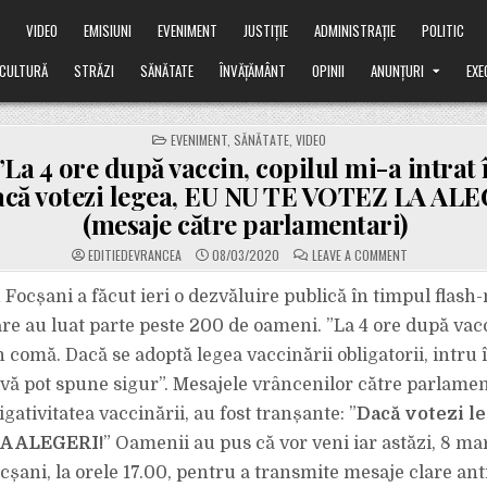
Ă
VIDEO
EMISIUNI
EVENIMENT
JUSTIȚIE
ADMINISTRAȚIE
POLITIC
CULTURĂ
STRĂZI
SĂNĂTATE
ÎNVĂȚĂMÂNT
OPINII
ANUNȚURI
EXE
POSTED
EVENIMENT
,
SĂNĂTATE
,
VIDEO
IN
La 4 ore după vaccin, copilul mi-a intrat 
că votezi legea, EU NU TE VOTEZ LA ALE
(mesaje către parlamentari)
ON
EDITIEDEVRANCEA
08/03/2020
LEAVE A COMMENT
VIDEO:
”LA
4
 Focșani a făcut ieri o dezvăluire publică în timpul flash
ORE
DUPĂ
are au luat parte peste 200 de oameni. ”La 4 ore după vacc
VACCIN,
COPILUL
n comă. Dacă se adoptă legea vaccinării obligatorii, intru 
MI-
A
 vă pot spune sigur”. Mesajele vrâncenilor către parlame
INTRAT
ÎN
COMĂ!”
ligativitatea vaccinării, au fost tranșante: ”
Dacă votezi l
&
”DACĂ
A ALEGERI!
” Oamenii au pus că vor veni iar astăzi, 8 mar
VOTEZI
LEGEA,
ocșani, la orele 17.00, pentru a transmite mesaje clare an
EU