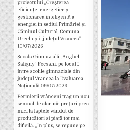
proiectului „Creșterea
eficienței energetice și
gestionarea inteligentă a
energiei în sediul Primăriei și
Căminul Cultural, Comuna
Urechești, județul Vrancea”
10/07/2026
Școala Gimnazială „Anghel
Saligny” Focșani, pe locul I
între școlile gimnaziale din
județul Vrancea la Evaluarea
Națională
09/07/2026
Fermierii vrânceni trag un nou
semnal de alarmă: prețuri prea
mici la laptele vândut de
producători și piață tot mai
dificilă. „În plus, se repune pe