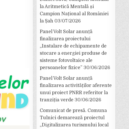
la Aritmetică Mentală și
Campion Național al României
la Șah
03/07/2026
Panel Volt Solar anunță
finalizarea proiectului
„Instalare de echipamente de
stocare a energiei produse de
sisteme fotovoltaice ale
persoanelor fizice”
30/06/2026
Panel Volt Solar anunță
finalizarea activităților aferente
unui proiect PNRR referitor la
tranziția verde
30/06/2026
Comunicat de presă. Comuna
Tulnici demarează proiectul
„Digitalizarea turismului local