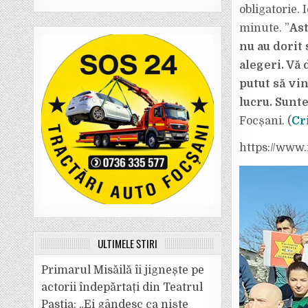
obligatorie. 
minute. ”
Ast
nu au dorit 
alegeri. Vă 
putut să vin
lucru. Sunt
Focșani. (
Cr
https://www.
ULTIMELE ȘTIRI
Primarul Misăilă îi jignește pe
actorii îndepărtați din Teatrul
Pastia: „Ei gândesc ca niște