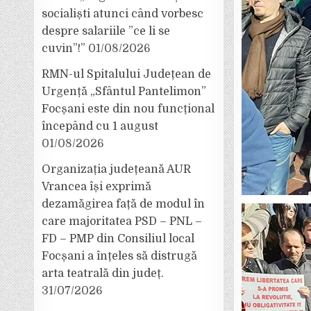
socialiști atunci când vorbesc
despre salariile ”ce li se
cuvin”!”
01/08/2026
RMN-ul Spitalului Județean de
Urgență „Sfântul Pantelimon”
Focșani este din nou funcțional
începând cu 1 august
01/08/2026
Organizația județeană AUR
Vrancea își exprimă
dezamăgirea față de modul în
care majoritatea PSD – PNL –
FD – PMP din Consiliul local
Focșani a înțeles să distrugă
arta teatrală din județ.
31/07/2026