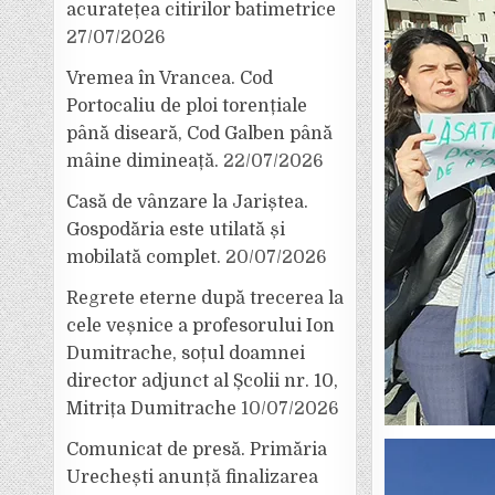
acuratețea citirilor batimetrice
27/07/2026
Vremea în Vrancea. Cod
Portocaliu de ploi torențiale
până diseară, Cod Galben până
mâine dimineață.
22/07/2026
Casă de vânzare la Jariștea.
Gospodăria este utilată și
mobilată complet.
20/07/2026
Regrete eterne după trecerea la
cele veșnice a profesorului Ion
Dumitrache, soțul doamnei
director adjunct al Școlii nr. 10,
Mitrița Dumitrache
10/07/2026
Comunicat de presă. Primăria
Urechești anunță finalizarea