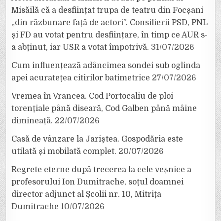
Misăilă că a desființat trupa de teatru din Focșani
„din răzbunare față de actori”. Consilierii PSD, PNL
și FD au votat pentru desființare, în timp ce AUR s-
a abținut, iar USR a votat împotrivă.
31/07/2026
Cum influențează adâncimea sondei sub oglinda
apei acuratețea citirilor batimetrice
27/07/2026
Vremea în Vrancea. Cod Portocaliu de ploi
torențiale până diseară, Cod Galben până mâine
dimineață.
22/07/2026
Casă de vânzare la Jariștea. Gospodăria este
utilată și mobilată complet.
20/07/2026
Regrete eterne după trecerea la cele veșnice a
profesorului Ion Dumitrache, soțul doamnei
director adjunct al Școlii nr. 10, Mitrița
Dumitrache
10/07/2026