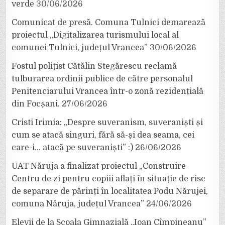
verde
30/06/2026
Comunicat de presă. Comuna Tulnici demarează
proiectul „Digitalizarea turismului local al
comunei Tulnici, județul Vrancea”
30/06/2026
Fostul polițist Cătălin Stegărescu reclamă
tulburarea ordinii publice de către personalul
Penitenciarului Vrancea într-o zonă rezidențială
din Focșani.
27/06/2026
Cristi Irimia: „Despre suveranism, suveraniști și
cum se atacă singuri, fără să-și dea seama, cei
care-i… atacă pe suveraniști” :)
26/06/2026
UAT Năruja a finalizat proiectul „Construire
Centru de zi pentru copiii aflați în situație de risc
de separare de părinți în localitatea Podu Nărujei,
comuna Năruja, județul Vrancea”
24/06/2026
Elevii de la Școala Gimnazială „Ioan Cîmpineanu”