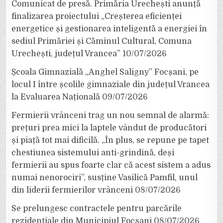
Comunicat de presă. Primăria Urechești anunță
finalizarea proiectului „Creșterea eficienței
energetice și gestionarea inteligentă a energiei în
sediul Primăriei și Căminul Cultural, Comuna
Urechești, județul Vrancea”
10/07/2026
Școala Gimnazială „Anghel Saligny” Focșani, pe
locul I între școlile gimnaziale din județul Vrancea
la Evaluarea Națională
09/07/2026
Fermierii vrânceni trag un nou semnal de alarmă:
prețuri prea mici la laptele vândut de producători
și piață tot mai dificilă. „În plus, se repune pe tapet
chestiunea sistemului anti-grindină, deși
fermierii au spus foarte clar că acest sistem a adus
numai nenorociri”, susține Vasilică Pamfil, unul
din liderii fermierilor vrânceni
08/07/2026
Se prelungesc contractele pentru parcările
rezidențiale din Municipiul Focșani
08/07/2026