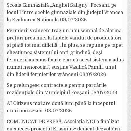
Școala Gimnazială „Anghel Saligny” Focșani, pe
locul I între școlile gimnaziale din județul Vrancea
la Evaluarea Națională
09/07/2026
Fermierii vrânceni trag un nou semnal de alarmă:
prețuri prea mici la laptele vândut de producători
și piață tot mai dificilă. „În plus, se repune pe tapet
chestiunea sistemului anti-grindină, deși
fermierii au spus foarte clar că acest sistem a adus
numai nenorociri”, susține Vasilică Pamfil, unul
din liderii fermierilor vrânceni
08/07/2026
Se prelungesc contractele pentru parcările
rezidențiale din Municipiul Focșani
08/07/2026
AI Citizens mai are două luni până la începutul
unui nou sezon.
08/07/2026
COMUNICAT DE PRESĂ: Asociația NOI a finalizat
cu succes proiectul Erasmus+ dedicat dezvoltării