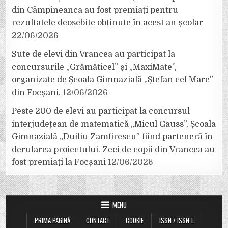
din Câmpineanca au fost premiați pentru
rezultatele deosebite obținute în acest an școlar
22/06/2026
Sute de elevi din Vrancea au participat la
concursurile „Grămăticel” și „MaxiMate”,
organizate de Școala Gimnazială „Ștefan cel Mare”
din Focșani.
12/06/2026
Peste 200 de elevi au participat la concursul
interjudețean de matematică „Micul Gauss”, Școala
Gimnazială „Duiliu Zamfirescu” fiind parteneră în
derularea proiectului. Zeci de copii din Vrancea au
fost premiați la Focșani
12/06/2026
MENU
PRIMA PAGINĂ
CONTACT
COOKIE
ISSN / ISSN-L