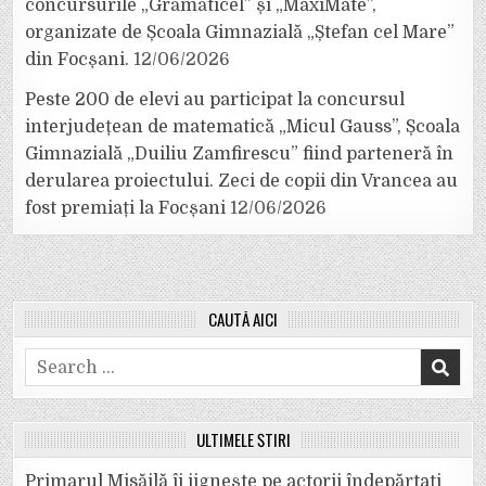
concursurile „Grămăticel” și „MaxiMate”,
organizate de Școala Gimnazială „Ștefan cel Mare”
din Focșani.
12/06/2026
Peste 200 de elevi au participat la concursul
interjudețean de matematică „Micul Gauss”, Școala
Gimnazială „Duiliu Zamfirescu” fiind parteneră în
derularea proiectului. Zeci de copii din Vrancea au
fost premiați la Focșani
12/06/2026
CAUTĂ AICI
Search
for:
ULTIMELE ȘTIRI
Primarul Misăilă îi jignește pe actorii îndepărtați