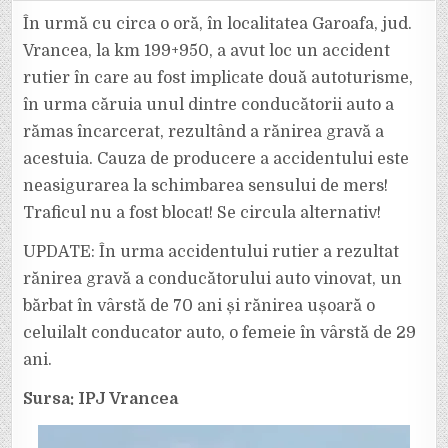
ORĂ:
UN
În urmă cu circa o oră, în localitatea Garoafa, jud.
ȘOFER
A
Vrancea, la km 199+950, a avut loc un accident
FOST
RĂNIT
rutier în care au fost implicate două autoturisme,
GRAV
PE
în urma căruia unul dintre conducătorii auto a
DN
2,
APROAPE
rămas încarcerat, rezultând a rănirea gravă a
DE
GAROAFA,
acestuia. Cauza de producere a accidentului este
DUPĂ
O
neasigurarea la schimbarea sensului de mers!
MANEVRĂ
IMPRUDENTĂ
Traficul nu a fost blocat! Se circula alternativ!
UPDATE: În urma accidentului rutier a rezultat
rănirea gravă a conducătorului auto vinovat, un
bărbat în vârstă de 70 ani și rănirea ușoară o
celuilalt conducator auto, o femeie în vârstă de 29
ani.
Sursa: IPJ Vrancea