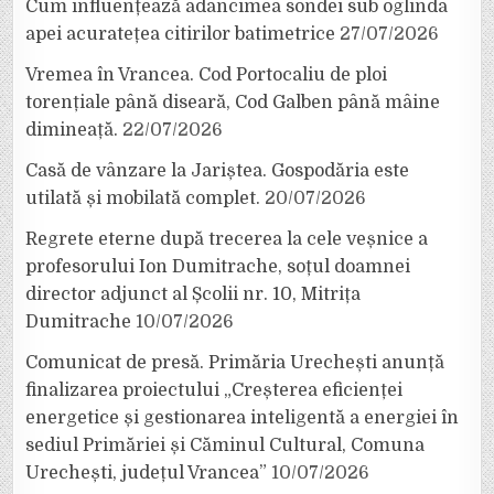
Cum influențează adâncimea sondei sub oglinda
apei acuratețea citirilor batimetrice
27/07/2026
Vremea în Vrancea. Cod Portocaliu de ploi
torențiale până diseară, Cod Galben până mâine
dimineață.
22/07/2026
Casă de vânzare la Jariștea. Gospodăria este
utilată și mobilată complet.
20/07/2026
Regrete eterne după trecerea la cele veșnice a
profesorului Ion Dumitrache, soțul doamnei
director adjunct al Școlii nr. 10, Mitrița
Dumitrache
10/07/2026
Comunicat de presă. Primăria Urechești anunță
finalizarea proiectului „Creșterea eficienței
energetice și gestionarea inteligentă a energiei în
sediul Primăriei și Căminul Cultural, Comuna
Urechești, județul Vrancea”
10/07/2026