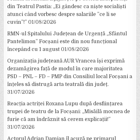
din Teatrul Pastia: „Ei gândesc ca niște socialiști
atunci când vorbesc despre salariile ”ce li se
cuvin”!”
01/08/2026
RMN-ul Spitalului Județean de Urgență „Sfântul
Pantelimon” Focșani este din nou funcțional
începând cu 1 august
01/08/2026
Organizația județeană AUR Vrancea își exprimă
dezamăgirea față de modul în care majoritatea
PSD – PNL – FD – PMP din Consiliul local Focșani a
înțeles să distrugă arta teatrală din județ.
31/07/2026
Reacția actriței Roxana Lupu după desființarea
trupei de teatru de la Focșani: „Misăilă mocnea de
furie că am îndrăznit să cerem explicații!”
31/07/2026
Actorul Adrian Damian îl acuză pe primarul