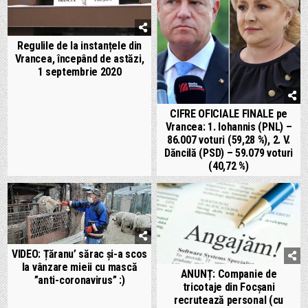
Regulile de la instanțele din
Vrancea, începând de astăzi,
1 septembrie 2020
CIFRE OFICIALE FINALE pe
Vrancea: 1. Iohannis (PNL) –
86.007 voturi (59,28 %), 2. V.
Dăncilă (PSD) – 59.079 voturi
(40,72 %)
VIDEO: Țăranu’ sărac și-a scos
la vânzare mieii cu mască
ANUNȚ: Companie de
”anti-coronavirus” :)
tricotaje din Focșani
recrutează personal (cu