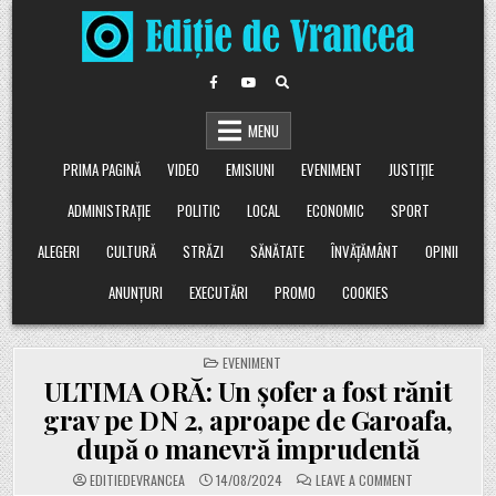
Skip
to
content
MENU
PRIMA PAGINĂ
VIDEO
EMISIUNI
EVENIMENT
JUSTIȚIE
ADMINISTRAȚIE
POLITIC
LOCAL
ECONOMIC
SPORT
ALEGERI
CULTURĂ
STRĂZI
SĂNĂTATE
ÎNVĂȚĂMÂNT
OPINII
ANUNȚURI
EXECUTĂRI
PROMO
COOKIES
POSTED
EVENIMENT
IN
ULTIMA ORĂ: Un șofer a fost rănit
grav pe DN 2, aproape de Garoafa,
după o manevră imprudentă
ON
EDITIEDEVRANCEA
14/08/2024
LEAVE A COMMENT
ULTIMA