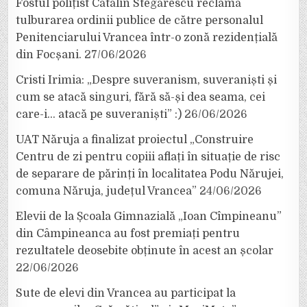
Fostul polițist Cătălin Stegărescu reclamă
tulburarea ordinii publice de către personalul
Penitenciarului Vrancea într-o zonă rezidențială
din Focșani.
27/06/2026
Cristi Irimia: „Despre suveranism, suveraniști și
cum se atacă singuri, fără să-și dea seama, cei
care-i… atacă pe suveraniști” :)
26/06/2026
UAT Năruja a finalizat proiectul „Construire
Centru de zi pentru copiii aflați în situație de risc
de separare de părinți în localitatea Podu Nărujei,
comuna Năruja, județul Vrancea”
24/06/2026
Elevii de la Școala Gimnazială „Ioan Cîmpineanu”
din Câmpineanca au fost premiați pentru
rezultatele deosebite obținute în acest an școlar
22/06/2026
Sute de elevi din Vrancea au participat la