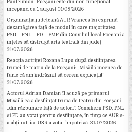
Pantelimon” Focșani este din nou funcțional
începând cu 1 august
01/08/2026
Organizația județeană AUR Vrancea își exprimă
dezamăgirea față de modul în care majoritatea
PSD – PNL – FD – PMP din Consiliul local Focșani a
înțeles să distrugă arta teatrală din județ.
31/07/2026
Reacția actriței Roxana Lupu după desființarea
trupei de teatru de la Focșani: „Misăilă mocnea de
furie că am îndrăznit să cerem explicații!”
31/07/2026
Actorul Adrian Damian îl acuză pe primarul
Misăilă că a desființat trupa de teatru din Focșani
„din răzbunare față de actori”. Consilierii PSD, PNL
și FD au votat pentru desființare, în timp ce AUR s-
a abținut, iar USR a votat împotrivă.
31/07/2026