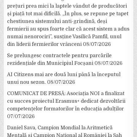
prețuri prea mici la laptele vândut de producători
și piață tot mai dificilă. „În plus, se repune pe tapet
chestiunea sistemului anti-grindină, deși
fermierii au spus foarte clar că acest sistem a adus
numai nenorociri”, susține Vasilică Pamfil, unul
din liderii fermierilor vrânceni
08/07/2026
Se prelungesc contractele pentru parcările
rezidențiale din Municipiul Focșani
08/07/2026
AI Citizens mai are două luni până la începutul
unui nou sezon.
08/07/2026
COMUNICAT DE PRESĂ: Asociația NOI a finalizat
cu succes proiectul Erasmus+ dedicat dezvoltării
competențelor formatorilor în educația adulților
07/07/2026
Daniel Sava, Campion Mondial la Aritmetică
Mentală și Campion Național al României la Șah