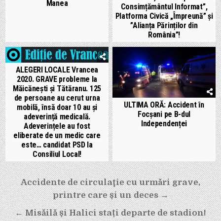
Manea
Consimțământul Informat”,
Platforma Civică „Împreună” și
”Alianța Părinților din
România”!
ALEGERI LOCALE Vrancea
2020. GRAVE probleme la
Măicănești și Tătăranu. 125
de persoane au cerut urna
ULTIMA ORĂ: Accident în
mobilă, însă doar 10 au și
Focşani pe B-dul
adeverință medicală.
Independenței
Adeverințele au fost
eliberate de un medic care
este… candidat PSD la
Consiliul Local!
Navigare
Accidente de circulaţie cu urmări grave,
în
printre care și un deces →
articole
← Misăilă și Halici stați departe de stadion!