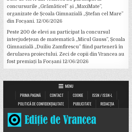
concursurile „Grămăticel” și „MaxiMate”,
organizate de Școala Gimnazială „Ștefan cel Mare”
din Focșani.
12/06/2026
Peste 200 de elevi au participat la concursul
interjudețean de matematică „Micul Gauss”, Școala
Gimnazială „Duiliu Zamfirescu” fiind parteneră în
derularea proiectului. Zeci de copii din Vrancea au
fost premiați la Focșani
12/06/2026
MENU
PRIMA PAGINĂ
CONTACT
COOKIE
ISSN / ISSN-L
POLITICĂ DE CONFIDENȚIALITATE
PUBLICITATE
REDACȚIA