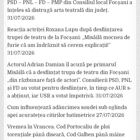
PSD – PNL – FD – PMP din Consiliul local Focșani a
înțeles să distrugă arta teatrală din județ.
31/07/2026
Reacția actriței Roxana Lupu după desființarea
trupei de teatru de la Focșani: „Misăilă mocnea de
furie că am îndrăznit să cerem explicații!”
31/07/2026
Actorul Adrian Damian îl acuză pe primarul
Misăilă că a desființat trupa de teatru din Focșani
„din răzbunare față de actori”. Consilierii PSD, PNL
și FD au votat pentru desființare, în timp ce AUR s-
a abținut, iar USR a votat împotrivă.
31/07/2026
Cum influențează adâncimea sondei sub oglinda
apei acuratețea citirilor batimetrice
27/07/2026
Vremea în Vrancea. Cod Portocaliu de ploi
torențiale până diseară, Cod Galben până mâine