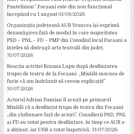
Pantelimon” Focșani este din nou funcțional
începând cu 1 august
01/08/2026
Organizația județeană AUR Vrancea își exprimă
dezamăgirea față de modul în care majoritatea
PSD – PNL – FD – PMP din Consiliul local Focșani a
înțeles să distrugă arta teatrală din județ.
31/07/2026
Reacția actriței Roxana Lupu după desființarea
trupei de teatru de la Focșani: „Misăilă mocnea de
furie că am îndrăznit să cerem explicații!”
31/07/2026
Actorul Adrian Damian îl acuză pe primarul
Misăilă că a desființat trupa de teatru din Focșani
„din răzbunare față de actori”. Consilierii PSD, PNL
și FD au votat pentru desființare, în timp ce AUR s-
a abținut, iar USR a votat împotrivă.
31/07/2026