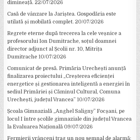
dimineață.
22/07/2026
Casă de vânzare la Jariștea. Gospodăria este
utilată și mobilată complet.
20/07/2026
Regrete eterne după trecerea la cele veșnice a
profesorului Ion Dumitrache, soțul doamnei
director adjunct al Școlii nr. 10, Mitrița
Dumitrache
10/07/2026
Comunicat de presă. Primăria Urechești anunță
finalizarea proiectului „Creșterea eficienței
energetice și gestionarea inteligentă a energiei în
sediul Primăriei și Căminul Cultural, Comuna
Urechești, județul Vrancea”
10/07/2026
Școala Gimnazială „Anghel Saligny” Focșani, pe
locul I între școlile gimnaziale din județul Vrancea
la Evaluarea Națională
09/07/2026
Fermierii vrânceni trag un nou semnal de alarmă: