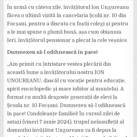
MURIT
ÎNVĂȚĂTORUL
În urmă cu câteva zile, învățătorul Ion Ungureanu
ION
UNGUREANU,
făcea o ultimă vizită în cancelaria Școlii nr. 10 din
DE
LA
Focșani, pentru a discuta cu foștii colegi și pentru
ȘCOALA
„DUILIU
a le mai spune o glumă bună, așa cum obișnuia.
ZAMFIRESCU”
(NR.
10)
Ieri, învățătorul pensionar a plecat la cele veșnice.
DIN
FOCȘANI
Dumnezeu să-l odihnească în pace!
„Am primit cu întristare vestea plecării din
această lume a învățătorului nostru ION
UNGUREANU, dascăl cu vocație pentru educație,
spirit enciclopedic și mare iubitor al muntelui. A
format cu multă dragoste generații de elevi la
Școala nr. 10 Focșani. Dumnezeu să-l odihnească
în pace! Condoleanțe familiei! În cursul zilei de
astazi (vineri 7 iunie 2024), trupul neînsuflețit al
domnului învățător Ungureanu va fi depus la