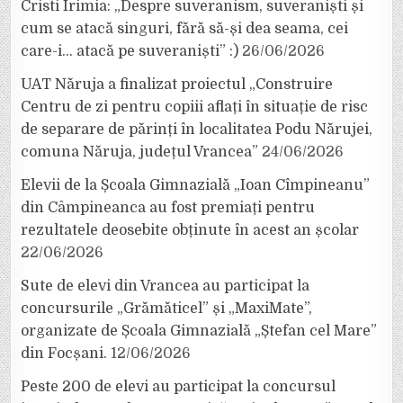
Cristi Irimia: „Despre suveranism, suveraniști și
cum se atacă singuri, fără să-și dea seama, cei
care-i… atacă pe suveraniști” :)
26/06/2026
UAT Năruja a finalizat proiectul „Construire
Centru de zi pentru copiii aflați în situație de risc
de separare de părinți în localitatea Podu Nărujei,
comuna Năruja, județul Vrancea”
24/06/2026
Elevii de la Școala Gimnazială „Ioan Cîmpineanu”
din Câmpineanca au fost premiați pentru
rezultatele deosebite obținute în acest an școlar
22/06/2026
Sute de elevi din Vrancea au participat la
concursurile „Grămăticel” și „MaxiMate”,
organizate de Școala Gimnazială „Ștefan cel Mare”
din Focșani.
12/06/2026
Peste 200 de elevi au participat la concursul