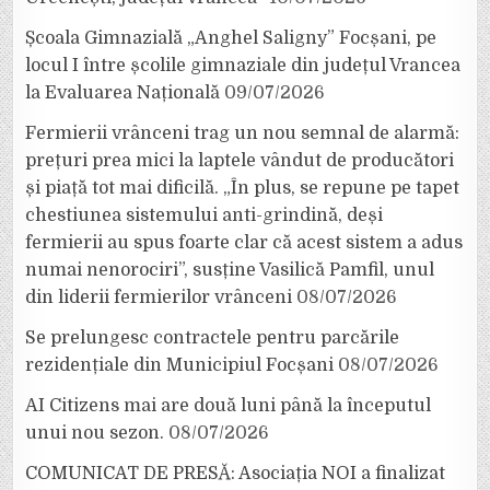
Școala Gimnazială „Anghel Saligny” Focșani, pe
locul I între școlile gimnaziale din județul Vrancea
la Evaluarea Națională
09/07/2026
Fermierii vrânceni trag un nou semnal de alarmă:
prețuri prea mici la laptele vândut de producători
și piață tot mai dificilă. „În plus, se repune pe tapet
chestiunea sistemului anti-grindină, deși
fermierii au spus foarte clar că acest sistem a adus
numai nenorociri”, susține Vasilică Pamfil, unul
din liderii fermierilor vrânceni
08/07/2026
Se prelungesc contractele pentru parcările
rezidențiale din Municipiul Focșani
08/07/2026
AI Citizens mai are două luni până la începutul
unui nou sezon.
08/07/2026
COMUNICAT DE PRESĂ: Asociația NOI a finalizat