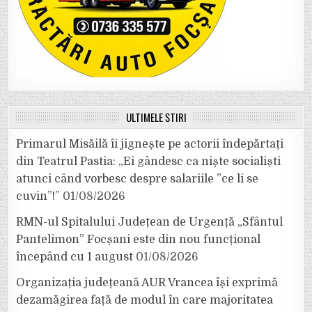
ULTIMELE ȘTIRI
Primarul Misăilă îi jignește pe actorii îndepărtați
din Teatrul Pastia: „Ei gândesc ca niște socialiști
atunci când vorbesc despre salariile ”ce li se
cuvin”!”
01/08/2026
RMN-ul Spitalului Județean de Urgență „Sfântul
Pantelimon” Focșani este din nou funcțional
începând cu 1 august
01/08/2026
Organizația județeană AUR Vrancea își exprimă
dezamăgirea față de modul în care majoritatea