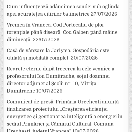
Cum influențează adâncimea sondei sub oglinda
apei acuratețea citirilor batimetrice
27/07/2026
Vremea în Vrancea. Cod Portocaliu de ploi
torențiale până diseară, Cod Galben până mâine
dimineață.
22/07/2026
Casă de vânzare la Jariștea. Gospodăria este
utilată și mobilată complet.
20/07/2026
Regrete eterne după trecerea la cele veșnice a
profesorului Ion Dumitrache, soțul doamnei
director adjunct al Școlii nr. 10, Mitrița
Dumitrache
10/07/2026
Comunicat de presă. Primăria Urechești anunță
finalizarea proiectului „Creșterea eficienței
energetice și gestionarea inteligentă a energiei în
sediul Primăriei și Căminul Cultural, Comuna
Urechești, județul Vrancea”
10/07/2026