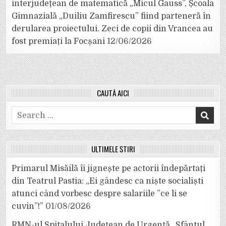
interjudețean de matematică „Micul Gauss”, Școala
Gimnazială „Duiliu Zamfirescu” fiind parteneră în
derularea proiectului. Zeci de copii din Vrancea au
fost premiați la Focșani
12/06/2026
CAUTĂ AICI
Search
for:
ULTIMELE ȘTIRI
Primarul Misăilă îi jignește pe actorii îndepărtați
din Teatrul Pastia: „Ei gândesc ca niște socialiști
atunci când vorbesc despre salariile ”ce li se
cuvin”!”
01/08/2026
RMN-ul Spitalului Județean de Urgență „Sfântul