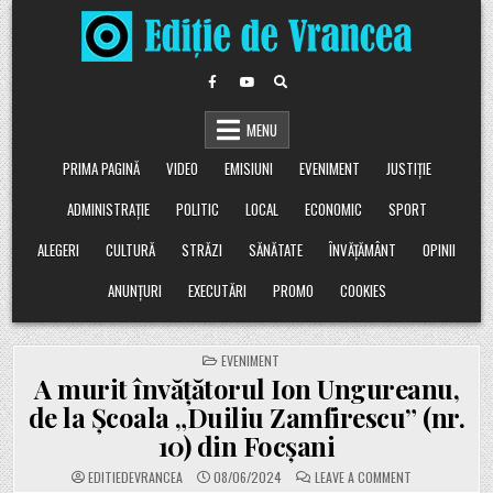
Skip
to
content
MENU
PRIMA PAGINĂ
VIDEO
EMISIUNI
EVENIMENT
JUSTIȚIE
ADMINISTRAȚIE
POLITIC
LOCAL
ECONOMIC
SPORT
ALEGERI
CULTURĂ
STRĂZI
SĂNĂTATE
ÎNVĂȚĂMÂNT
OPINII
ANUNȚURI
EXECUTĂRI
PROMO
COOKIES
POSTED
EVENIMENT
IN
A murit învățătorul Ion Ungureanu,
de la Școala „Duiliu Zamfirescu” (nr.
10) din Focșani
ON
EDITIEDEVRANCEA
08/06/2024
LEAVE A COMMENT
A