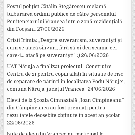
Fostul polițist Cătălin Stegărescu reclamă
tulburarea ordinii publice de către personalul
Penitenciarului Vrancea într-o zonă rezidențială
din Focșani.
27/06/2026
Cristi Irimia: „Despre suveranism, suveraniști și
cum se atacă singuri, fără să-și dea seama, cei
care-i… atacă pe suveraniști” :)
26/06/2026
UAT Năruja a finalizat proiectul „Construire
Centru de zi pentru copiii aflați în situație de risc
de separare de părinți în localitatea Podu Nărujei,
comuna Năruja, județul Vrancea”
24/06/2026
Elevii de la Școala Gimnazială „Ioan Cîmpineanu”
din Câmpineanca au fost premiați pentru
rezultatele deosebite obținute în acest an școlar
22/06/2026
Sute de elevi din Vrancea au participat la