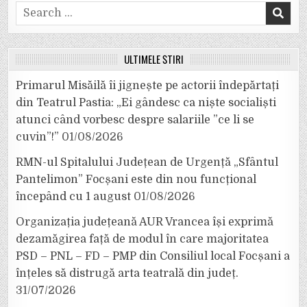
Search
for:
ULTIMELE ȘTIRI
Primarul Misăilă îi jignește pe actorii îndepărtați
din Teatrul Pastia: „Ei gândesc ca niște socialiști
atunci când vorbesc despre salariile ”ce li se
cuvin”!”
01/08/2026
RMN-ul Spitalului Județean de Urgență „Sfântul
Pantelimon” Focșani este din nou funcțional
începând cu 1 august
01/08/2026
Organizația județeană AUR Vrancea își exprimă
dezamăgirea față de modul în care majoritatea
PSD – PNL – FD – PMP din Consiliul local Focșani a
înțeles să distrugă arta teatrală din județ.
31/07/2026