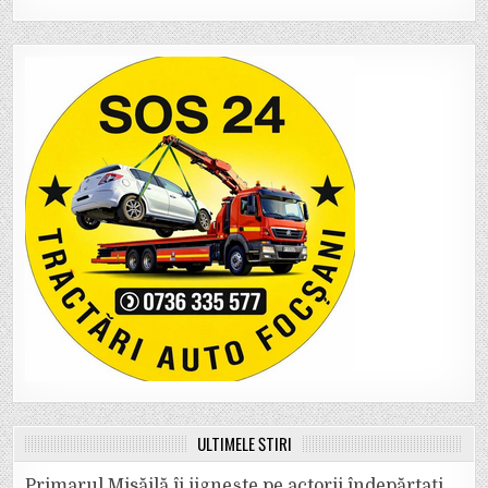
ULTIMELE ȘTIRI
Primarul Misăilă îi jignește pe actorii îndepărtați