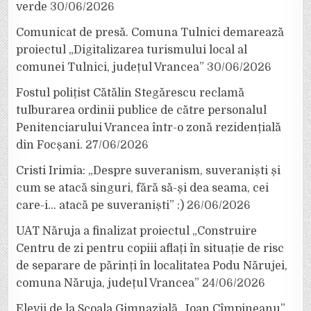
verde
30/06/2026
Comunicat de presă. Comuna Tulnici demarează
proiectul „Digitalizarea turismului local al
comunei Tulnici, județul Vrancea”
30/06/2026
Fostul polițist Cătălin Stegărescu reclamă
tulburarea ordinii publice de către personalul
Penitenciarului Vrancea într-o zonă rezidențială
din Focșani.
27/06/2026
Cristi Irimia: „Despre suveranism, suveraniști și
cum se atacă singuri, fără să-și dea seama, cei
care-i… atacă pe suveraniști” :)
26/06/2026
UAT Năruja a finalizat proiectul „Construire
Centru de zi pentru copiii aflați în situație de risc
de separare de părinți în localitatea Podu Nărujei,
comuna Năruja, județul Vrancea”
24/06/2026
Elevii de la Școala Gimnazială „Ioan Cîmpineanu”