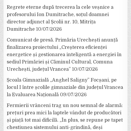
Regrete eterne după trecerea la cele veșnice a
profesorului Ion Dumitrache, soțul doamnei
director adjunct al Școlii nr. 10, Mitrița
Dumitrache
10/07/2026
Comunicat de presă. Primăria Urechești anunță
finalizarea proiectului „Creșterea eficienței
energetice și gestionarea inteligentă a energiei în
sediul Primăriei și Căminul Cultural, Comuna
Urechești, județul Vrancea”
10/07/2026
Școala Gimnazială „Anghel Saligny” Focșani, pe
locul I între școlile gimnaziale din județul Vrancea
la Evaluarea Națională
09/07/2026
Fermierii vrânceni trag un nou semnal de alarmă:
prețuri prea mici la laptele vândut de producători
și piață tot mai dificilă. „În plus, se repune pe tapet
chestiunea sistemului anti-grindină, deși