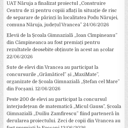
UAT Năruja a finalizat proiectul „Construire
Centru de zi pentru copiii aflați în situație de risc
de separare de părinți în localitatea Podu Nărujei,
comuna Năruja, județul Vrancea”
24/06/2026
Elevii de la Școala Gimnazială „Ioan Cîmpineanu”
din Câmpineanca au fost premiați pentru
rezultatele deosebite obținute în acest an școlar
22/06/2026
Sute de elevi din Vrancea au participat la
concursurile „Grămăticel” și „MaxiMate”,
organizate de Școala Gimnazială „Ștefan cel Mare”
din Focșani.
12/06/2026
Peste 200 de elevi au participat la concursul
interjudețean de matematică „Micul Gauss”, Școala
Gimnazială „Duiliu Zamfirescu” fiind parteneră în
derularea proiectului. Zeci de copii din Vrancea au
fost premiați la Focșani
12/06/2026