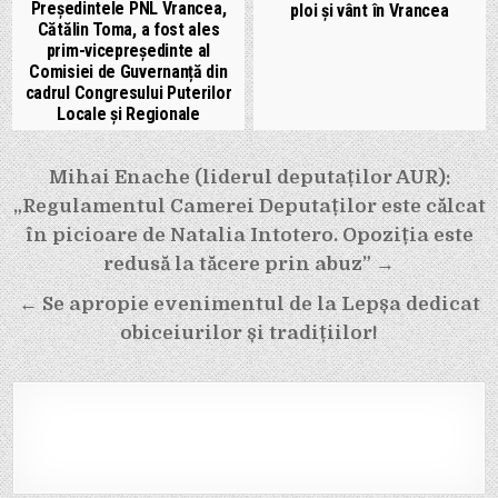
Președintele PNL Vrancea,
ploi și vânt în Vrancea
Cătălin Toma, a fost ales
prim-vicepreședinte al
Comisiei de Guvernanță din
cadrul Congresului Puterilor
Locale și Regionale
Navigare
Mihai Enache (liderul deputaților AUR):
în
„Regulamentul Camerei Deputaților este călcat
articole
în picioare de Natalia Intotero. Opoziția este
redusă la tăcere prin abuz” →
← Se apropie evenimentul de la Lepșa dedicat
obiceiurilor și tradițiilor!