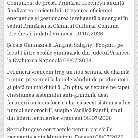
Comunicat de presă. Primăria Urechești anunță
finalizarea proiectului „Creșterea eficienței
energetice și gestionarea inteligentă a energiei în
sediul Primăriei și Căminul Cultural, Comuna
Urechești, județul Vrancea”
10/07/2026
Școala Gimnazială „Anghel Saligny” Focșani, pe
locul I între școlile gimnaziale din județul Vrancea
la Evaluarea Națională
09/07/2026
Fermierii vrânceni trag un nou semnal de alarmă:
prețuri prea mici la laptele vândut de producători
și piață tot mai dificilă. „În plus, se repune pe tapet
chestiunea sistemului anti-grindină, deși
fermierii au spus foarte clar că acest sistem a adus
numai nenorociri”, susține Vasilică Pamfil, unul
din liderii fermierilor vrânceni
08/07/2026
Se prelungesc contractele pentru parcările
rezidențiale din Municipiul Focșani
08/07/2026