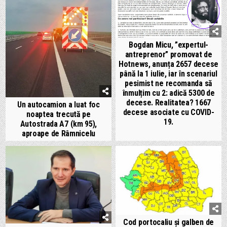
Bogdan Micu, ”expertul-
antreprenor” promovat de
Hotnews, anunța 2657 decese
până la 1 iulie, iar în scenariul
pesimist ne recomanda să
înmulțim cu 2: adică 5300 de
decese. Realitatea? 1667
Un autocamion a luat foc
decese asociate cu COVID-
noaptea trecută pe
19.
Autostrada A7 (km 95),
aproape de Râmnicelu
Cod portocaliu și galben de