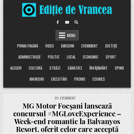
Skip
to
content
MENU
PRIMA PAGINĂ
VIDEO
EMISIUNI
EVENIMENT
JUSTIȚIE
ADMINISTRAȚIE
POLITIC
LOCAL
ECONOMIC
SPORT
ALEGERI
CULTURĂ
STRĂZI
SĂNĂTATE
ÎNVĂȚĂMÂNT
OPINII
ANUNȚURI
EXECUTĂRI
PROMO
COOKIES
POSTED
EVENIMENT
IN
MG Motor Focșani lansează
concursul #MGLoveExperience –
Week-end romantic la Balvanyos
Resort, oferit celor care acceptă