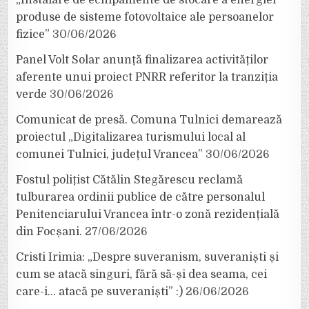
produse de sisteme fotovoltaice ale persoanelor
fizice”
30/06/2026
Panel Volt Solar anunță finalizarea activităților
aferente unui proiect PNRR referitor la tranziția
verde
30/06/2026
Comunicat de presă. Comuna Tulnici demarează
proiectul „Digitalizarea turismului local al
comunei Tulnici, județul Vrancea”
30/06/2026
Fostul polițist Cătălin Stegărescu reclamă
tulburarea ordinii publice de către personalul
Penitenciarului Vrancea într-o zonă rezidențială
din Focșani.
27/06/2026
Cristi Irimia: „Despre suveranism, suveraniști și
cum se atacă singuri, fără să-și dea seama, cei
care-i… atacă pe suveraniști” :)
26/06/2026