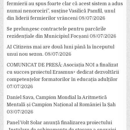
fermierii au spus foarte clar că acest sistem a adus
numai nenorociri”, susține Vasilică Pamfil, unul
din liderii fermierilor vrânceni
08/07/2026
Se prelungesc contractele pentru parcările
rezidențiale din Municipiul Focșani
08/07/2026
AI Citizens mai are două luni până la începutul
unui nou sezon.
08/07/2026
COMUNICAT DE PRESĂ: Asociația NOI a finalizat
cu succes proiectul Erasmus+ dedicat dezvoltării
competențelor formatorilor în educația adulților
07/07/2026
Daniel Sava, Campion Mondial la Aritmetică
Mentală și Campion Național al României la Șah
03/07/2026
Panel Volt Solar anunță finalizarea proiectului
„Instalare de echipamente de stocare a energiei