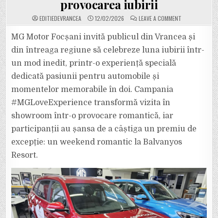
provocarea iubirii
ON
EDITIEDEVRANCEA
12/02/2026
LEAVE A COMMENT
MG
MOTOR
FOCȘANI
MG Motor Focșani invită publicul din Vrancea și
LANSEAZĂ
CONCURSUL
din întreaga regiune să celebreze luna iubirii într-
#MGLOVEEXPER
–
un mod inedit, printr-o experiență specială
WEEK-
END
dedicată pasiunii pentru automobile și
ROMANTIC
LA
BALVANYOS
momentelor memorabile în doi. Campania
RESORT,
OFERIT
#MGLoveExperience transformă vizita în
CELOR
CARE
showroom într-o provocare romantică, iar
ACCEPTĂ
PROVOCAREA
participanții au șansa de a câștiga un premiu de
IUBIRII
excepție: un weekend romantic la Balvanyos
Resort.