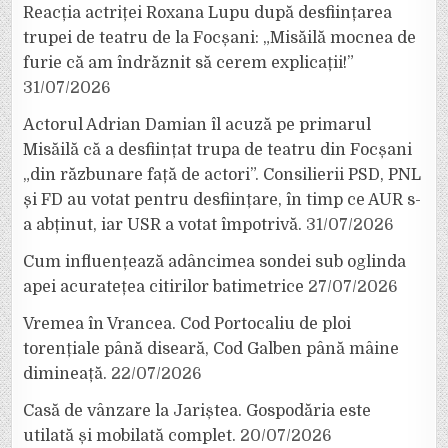
Reacția actriței Roxana Lupu după desființarea
trupei de teatru de la Focșani: „Misăilă mocnea de
furie că am îndrăznit să cerem explicații!”
31/07/2026
Actorul Adrian Damian îl acuză pe primarul
Misăilă că a desființat trupa de teatru din Focșani
„din răzbunare față de actori”. Consilierii PSD, PNL
și FD au votat pentru desființare, în timp ce AUR s-
a abținut, iar USR a votat împotrivă.
31/07/2026
Cum influențează adâncimea sondei sub oglinda
apei acuratețea citirilor batimetrice
27/07/2026
Vremea în Vrancea. Cod Portocaliu de ploi
torențiale până diseară, Cod Galben până mâine
dimineață.
22/07/2026
Casă de vânzare la Jariștea. Gospodăria este
utilată și mobilată complet.
20/07/2026