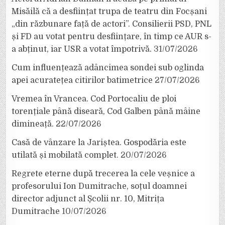
Misăilă că a desființat trupa de teatru din Focșani
„din răzbunare față de actori”. Consilierii PSD, PNL
și FD au votat pentru desființare, în timp ce AUR s-
a abținut, iar USR a votat împotrivă.
31/07/2026
Cum influențează adâncimea sondei sub oglinda
apei acuratețea citirilor batimetrice
27/07/2026
Vremea în Vrancea. Cod Portocaliu de ploi
torențiale până diseară, Cod Galben până mâine
dimineață.
22/07/2026
Casă de vânzare la Jariștea. Gospodăria este
utilată și mobilată complet.
20/07/2026
Regrete eterne după trecerea la cele veșnice a
profesorului Ion Dumitrache, soțul doamnei
director adjunct al Școlii nr. 10, Mitrița
Dumitrache
10/07/2026