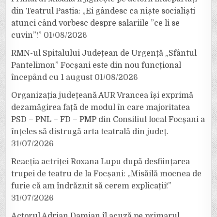
din Teatrul Pastia: „Ei gândesc ca niște socialiști
atunci când vorbesc despre salariile ”ce li se
cuvin”!”
01/08/2026
RMN-ul Spitalului Județean de Urgență „Sfântul
Pantelimon” Focșani este din nou funcțional
începând cu 1 august
01/08/2026
Organizația județeană AUR Vrancea își exprimă
dezamăgirea față de modul în care majoritatea
PSD – PNL – FD – PMP din Consiliul local Focșani a
înțeles să distrugă arta teatrală din județ.
31/07/2026
Reacția actriței Roxana Lupu după desființarea
trupei de teatru de la Focșani: „Misăilă mocnea de
furie că am îndrăznit să cerem explicații!”
31/07/2026
Actorul Adrian Damian îl acuză pe primarul