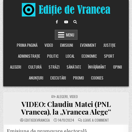
Skip
to
content
MENU
PRIMA PAGINĂ
VIDEO
EMISIUNI
EVENIMENT
JUSTIȚIE
ADMINISTRAȚIE
POLITIC
LOCAL
ECONOMIC
SPORT
ALEGERI
CULTURĂ
STRĂZI
SĂNĂTATE
ÎNVĂȚĂMÂNT
OPINII
ANUNȚURI
EXECUTĂRI
PROMO
COOKIES
POSTED
ALEGERI
,
VIDEO
IN
VIDEO: Claudiu Matei (PNL
Vrancea), la „Vrancea Alege”
ON
EDITIEDEVRANCEA
14/11/2024
LEAVE A COMMENT
VIDEO:
CLAUDIU
MATEI
Emisiune de promovare electorală.