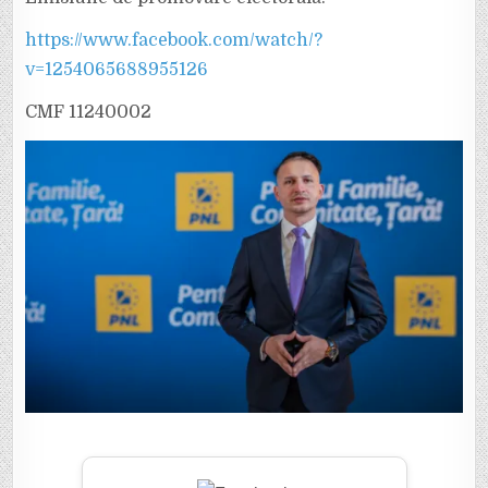
(PNL
VRANCEA),
LA
https://www.facebook.com/watch/?
„VRANCEA
ALEGE”
v=1254065688955126
CMF 11240002