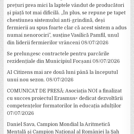
prețuri prea mici la laptele vândut de producători
și piață tot mai dificilă. „În plus, se repune pe tapet
chestiunea sistemului anti-grindină, deși
fermierii au spus foarte clar că acest sistem a adus
numai nenorociri”, susține Vasilică Pamfil, unul
din liderii fermierilor vrânceni
08/07/2026
Se prelungesc contractele pentru parcările
rezidențiale din Municipiul Focșani
08/07/2026
AI Citizens mai are două luni până la începutul
unui nou sezon.
08/07/2026
COMUNICAT DE PRESĂ: Asociația NOI a finalizat
cu succes proiectul Erasmus+ dedicat dezvoltării
competențelor formatorilor în educația adulților
07/07/2026
Daniel Sava, Campion Mondial la Aritmetică
Mentală și Campion Național al României la Șah