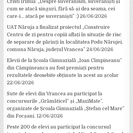
Cristi Irimia: „Despre suveranism, suveraniști și
cum se atacă singuri, fără să-și dea seama, cei
care-i… atacă pe suveraniști” :)
26/06/2026
UAT Năruja a finalizat proiectul „Construire
Centru de zi pentru copiii aflați în situație de risc
de separare de părinți în localitatea Podu Nărujei,
comuna Năruja, județul Vrancea”
24/06/2026
Elevii de la Școala Gimnazială „Ioan Cîmpineanu”
din Câmpineanca au fost premiați pentru
rezultatele deosebite obținute în acest an școlar
22/06/2026
Sute de elevi din Vrancea au participat la
concursurile „Grămăticel” și „MaxiMate”,
organizate de Școala Gimnazială „Ștefan cel Mare”
din Focșani.
12/06/2026
Peste 200 de elevi au participat la concursul