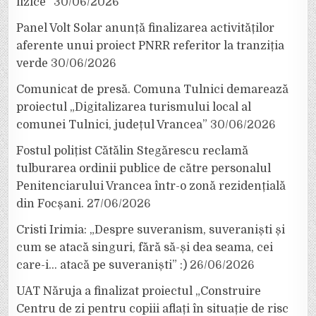
fizice”
30/06/2026
Panel Volt Solar anunță finalizarea activităților
aferente unui proiect PNRR referitor la tranziția
verde
30/06/2026
Comunicat de presă. Comuna Tulnici demarează
proiectul „Digitalizarea turismului local al
comunei Tulnici, județul Vrancea”
30/06/2026
Fostul polițist Cătălin Stegărescu reclamă
tulburarea ordinii publice de către personalul
Penitenciarului Vrancea într-o zonă rezidențială
din Focșani.
27/06/2026
Cristi Irimia: „Despre suveranism, suveraniști și
cum se atacă singuri, fără să-și dea seama, cei
care-i… atacă pe suveraniști” :)
26/06/2026
UAT Năruja a finalizat proiectul „Construire
Centru de zi pentru copiii aflați în situație de risc