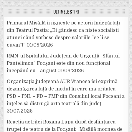
ULTIMELE ȘTIRI
Primarul Misăilă îi jignește pe actorii îndepărtați
din Teatrul Pastia: „Ei gândesc ca niște socialiști
atunci când vorbesc despre salariile ”ce li se
cuvin”!”
01/08/2026
RMN-ul Spitalului Județean de Urgență „Sfântul
Pantelimon” Focșani este din nou funcțional
începând cu 1 august
01/08/2026
Organizația județeană AUR Vrancea își exprimă
dezamăgirea față de modul în care majoritatea
PSD – PNL – FD – PMP din Consiliul local Focșani a
înțeles să distrugă arta teatrală din județ.
31/07/2026
Reacția actriței Roxana Lupu după desființarea
trupei de teatru de la Focșani: „Misăilă mocnea de