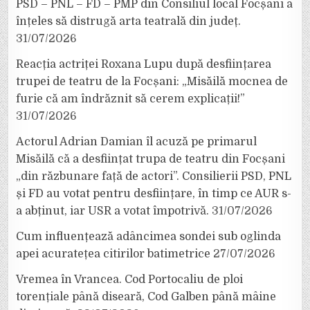
PSD – PNL – FD – PMP din Consiliul local Focșani a
înțeles să distrugă arta teatrală din județ.
31/07/2026
Reacția actriței Roxana Lupu după desființarea
trupei de teatru de la Focșani: „Misăilă mocnea de
furie că am îndrăznit să cerem explicații!”
31/07/2026
Actorul Adrian Damian îl acuză pe primarul
Misăilă că a desființat trupa de teatru din Focșani
„din răzbunare față de actori”. Consilierii PSD, PNL
și FD au votat pentru desființare, în timp ce AUR s-
a abținut, iar USR a votat împotrivă.
31/07/2026
Cum influențează adâncimea sondei sub oglinda
apei acuratețea citirilor batimetrice
27/07/2026
Vremea în Vrancea. Cod Portocaliu de ploi
torențiale până diseară, Cod Galben până mâine