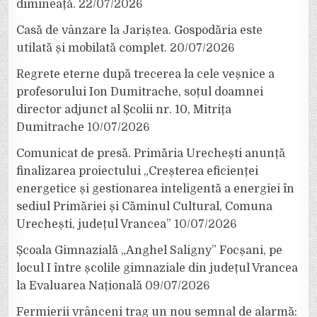
dimineață.
22/07/2026
Casă de vânzare la Jariștea. Gospodăria este
utilată și mobilată complet.
20/07/2026
Regrete eterne după trecerea la cele veșnice a
profesorului Ion Dumitrache, soțul doamnei
director adjunct al Școlii nr. 10, Mitrița
Dumitrache
10/07/2026
Comunicat de presă. Primăria Urechești anunță
finalizarea proiectului „Creșterea eficienței
energetice și gestionarea inteligentă a energiei în
sediul Primăriei și Căminul Cultural, Comuna
Urechești, județul Vrancea”
10/07/2026
Școala Gimnazială „Anghel Saligny” Focșani, pe
locul I între școlile gimnaziale din județul Vrancea
la Evaluarea Națională
09/07/2026
Fermierii vrânceni trag un nou semnal de alarmă: