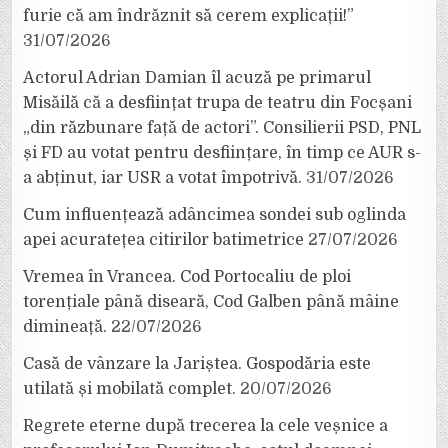
furie că am îndrăznit să cerem explicații!”
31/07/2026
Actorul Adrian Damian îl acuză pe primarul
Misăilă că a desființat trupa de teatru din Focșani
„din răzbunare față de actori”. Consilierii PSD, PNL
și FD au votat pentru desființare, în timp ce AUR s-
a abținut, iar USR a votat împotrivă.
31/07/2026
Cum influențează adâncimea sondei sub oglinda
apei acuratețea citirilor batimetrice
27/07/2026
Vremea în Vrancea. Cod Portocaliu de ploi
torențiale până diseară, Cod Galben până mâine
dimineață.
22/07/2026
Casă de vânzare la Jariștea. Gospodăria este
utilată și mobilată complet.
20/07/2026
Regrete eterne după trecerea la cele veșnice a