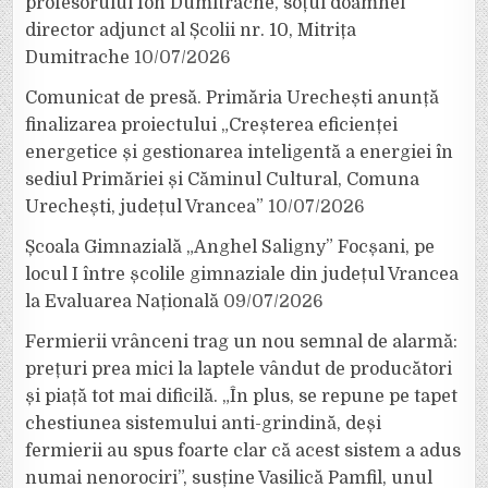
profesorului Ion Dumitrache, soțul doamnei
director adjunct al Școlii nr. 10, Mitrița
Dumitrache
10/07/2026
Comunicat de presă. Primăria Urechești anunță
finalizarea proiectului „Creșterea eficienței
energetice și gestionarea inteligentă a energiei în
sediul Primăriei și Căminul Cultural, Comuna
Urechești, județul Vrancea”
10/07/2026
Școala Gimnazială „Anghel Saligny” Focșani, pe
locul I între școlile gimnaziale din județul Vrancea
la Evaluarea Națională
09/07/2026
Fermierii vrânceni trag un nou semnal de alarmă:
prețuri prea mici la laptele vândut de producători
și piață tot mai dificilă. „În plus, se repune pe tapet
chestiunea sistemului anti-grindină, deși
fermierii au spus foarte clar că acest sistem a adus
numai nenorociri”, susține Vasilică Pamfil, unul