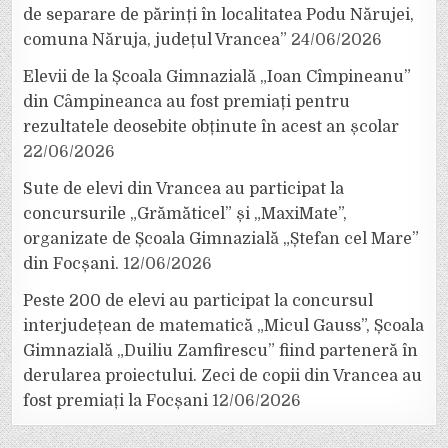
de separare de părinți în localitatea Podu Nărujei,
comuna Năruja, județul Vrancea”
24/06/2026
Elevii de la Școala Gimnazială „Ioan Cîmpineanu”
din Câmpineanca au fost premiați pentru
rezultatele deosebite obținute în acest an școlar
22/06/2026
Sute de elevi din Vrancea au participat la
concursurile „Grămăticel” și „MaxiMate”,
organizate de Școala Gimnazială „Ștefan cel Mare”
din Focșani.
12/06/2026
Peste 200 de elevi au participat la concursul
interjudețean de matematică „Micul Gauss”, Școala
Gimnazială „Duiliu Zamfirescu” fiind parteneră în
derularea proiectului. Zeci de copii din Vrancea au
fost premiați la Focșani
12/06/2026