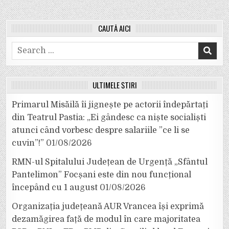
CAUTĂ AICI
Search
for:
ULTIMELE ȘTIRI
Primarul Misăilă îi jignește pe actorii îndepărtați
din Teatrul Pastia: „Ei gândesc ca niște socialiști
atunci când vorbesc despre salariile ”ce li se
cuvin”!”
01/08/2026
RMN-ul Spitalului Județean de Urgență „Sfântul
Pantelimon” Focșani este din nou funcțional
începând cu 1 august
01/08/2026
Organizația județeană AUR Vrancea își exprimă
dezamăgirea față de modul în care majoritatea