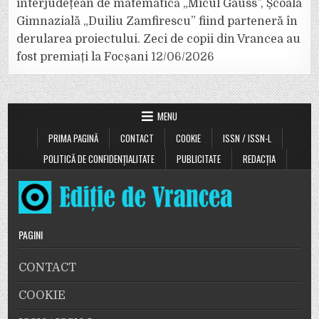
interjudețean de matematică „Micul Gauss”, Școala
Gimnazială „Duiliu Zamfirescu” fiind parteneră în
derularea proiectului. Zeci de copii din Vrancea au
fost premiați la Focșani
12/06/2026
MENU
PRIMA PAGINĂ
CONTACT
COOKIE
ISSN / ISSN-L
POLITICĂ DE CONFIDENȚIALITATE
PUBLICITATE
REDACȚIA
PAGINI
CONTACT
COOKIE