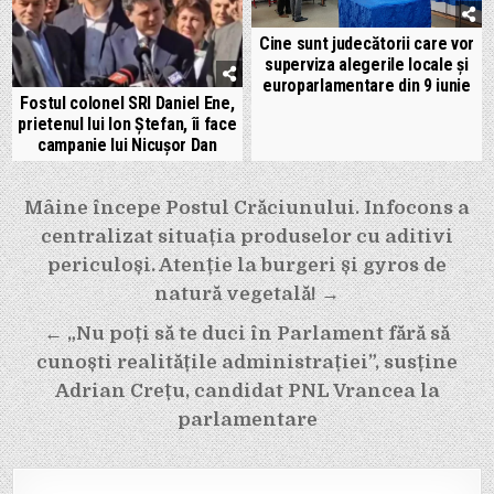
Cine sunt judecătorii care vor
superviza alegerile locale și
europarlamentare din 9 iunie
Fostul colonel SRI Daniel Ene,
prietenul lui Ion Ștefan, îi face
campanie lui Nicușor Dan
Navigare
Mâine începe Postul Crăciunului. Infocons a
în
centralizat situația produselor cu aditivi
articole
periculoși. Atenție la burgeri și gyros de
natură vegetală! →
← „Nu poți să te duci în Parlament fără să
cunoști realitățile administrației”, susține
Adrian Crețu, candidat PNL Vrancea la
parlamentare