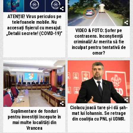
ATENȚIE! Virus periculos pe
telefoanele mobile. Nu
accesați fișierul cu mesajul:
VIDEO & FOTO: Șofer pe
„Detalii secrete! (COVID-19)”
contrasens. Inconștiență
criminală! Ar merita să fie
inculpat pentru tentativă de
omor?
Ciolacu joacă tare și-i dă șah-
Suplimentare de fonduri
mat lui Iohannis. Se retrage
pentru investiții începute în
din coaliția cu PNL și UDMR.
mai multe localități din
Vrancea