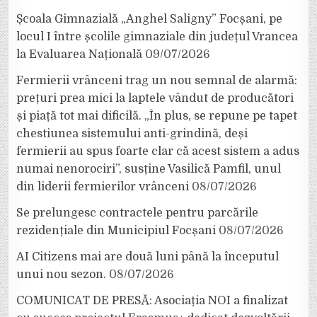
Școala Gimnazială „Anghel Saligny” Focșani, pe
locul I între școlile gimnaziale din județul Vrancea
la Evaluarea Națională
09/07/2026
Fermierii vrânceni trag un nou semnal de alarmă:
prețuri prea mici la laptele vândut de producători
și piață tot mai dificilă. „În plus, se repune pe tapet
chestiunea sistemului anti-grindină, deși
fermierii au spus foarte clar că acest sistem a adus
numai nenorociri”, susține Vasilică Pamfil, unul
din liderii fermierilor vrânceni
08/07/2026
Se prelungesc contractele pentru parcările
rezidențiale din Municipiul Focșani
08/07/2026
AI Citizens mai are două luni până la începutul
unui nou sezon.
08/07/2026
COMUNICAT DE PRESĂ: Asociația NOI a finalizat