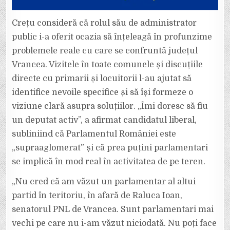
Crețu consideră că rolul său de administrator
public i-a oferit ocazia să înțeleagă în profunzime
problemele reale cu care se confruntă județul
Vrancea. Vizitele în toate comunele și discuțiile
directe cu primarii și locuitorii l-au ajutat să
identifice nevoile specifice și să își formeze o
viziune clară asupra soluțiilor. „Îmi doresc să fiu
un deputat activ”, a afirmat candidatul liberal,
subliniind că Parlamentul României este
„supraaglomerat” și că prea puțini parlamentari
se implică în mod real în activitatea de pe teren.
„Nu cred că am văzut un parlamentar al altui
partid în teritoriu, în afară de Raluca Ioan,
senatorul PNL de Vrancea. Sunt parlamentari mai
vechi pe care nu i-am văzut niciodată. Nu poți face