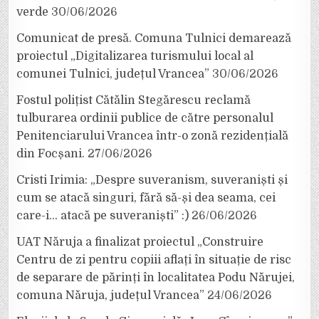
verde
30/06/2026
Comunicat de presă. Comuna Tulnici demarează
proiectul „Digitalizarea turismului local al
comunei Tulnici, județul Vrancea”
30/06/2026
Fostul polițist Cătălin Stegărescu reclamă
tulburarea ordinii publice de către personalul
Penitenciarului Vrancea într-o zonă rezidențială
din Focșani.
27/06/2026
Cristi Irimia: „Despre suveranism, suveraniști și
cum se atacă singuri, fără să-și dea seama, cei
care-i… atacă pe suveraniști” :)
26/06/2026
UAT Năruja a finalizat proiectul „Construire
Centru de zi pentru copiii aflați în situație de risc
de separare de părinți în localitatea Podu Nărujei,
comuna Năruja, județul Vrancea”
24/06/2026