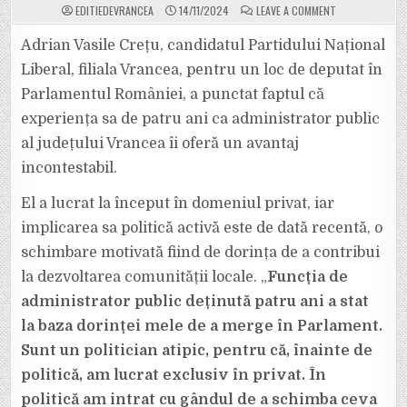
ON
EDITIEDEVRANCEA
14/11/2024
LEAVE A COMMENT
„NU
POȚI
SĂ
Adrian Vasile Crețu, candidatul Partidului Național
TE
DUCI
Liberal, filiala Vrancea, pentru un loc de deputat în
ÎN
PARLAMENT
Parlamentul României, a punctat faptul că
FĂRĂ
SĂ
experiența sa de patru ani ca administrator public
CUNOȘTI
REALITĂȚILE
ADMINISTRAȚIEI
al județului Vrancea îi oferă un avantaj
SUSȚINE
ADRIAN
incontestabil.
CREȚU,
CANDIDAT
PNL
El a lucrat la început în domeniul privat, iar
VRANCEA
LA
implicarea sa politică activă este de dată recentă, o
PARLAMENTARE
schimbare motivată fiind de dorința de a contribui
la dezvoltarea comunității locale. „
Funcția de
administrator public deținută patru ani a stat
la baza dorinței mele de a merge în Parlament.
Sunt un politician atipic, pentru că, înainte de
politică, am lucrat exclusiv în privat. În
politică am intrat cu gândul de a schimba ceva