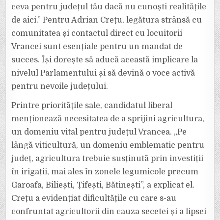
ceva pentru județul tău dacă nu cunoști realitățile
de aici.” Pentru Adrian Crețu, legătura strânsă cu
comunitatea și contactul direct cu locuitorii
Vrancei sunt esențiale pentru un mandat de
succes. Își dorește să aducă această implicare la
nivelul Parlamentului și să devină o voce activă
pentru nevoile județului.
Printre prioritățile sale, candidatul liberal
menționează necesitatea de a sprijini agricultura,
un domeniu vital pentru județul Vrancea. „Pe
lângă viticultură, un domeniu emblematic pentru
județ, agricultura trebuie susținută prin investiții
în irigații, mai ales în zonele legumicole precum
Garoafa, Biliești, Țifești, Bătinești”, a explicat el.
Crețu a evidențiat dificultățile cu care s-au
confruntat agricultorii din cauza secetei și a lipsei