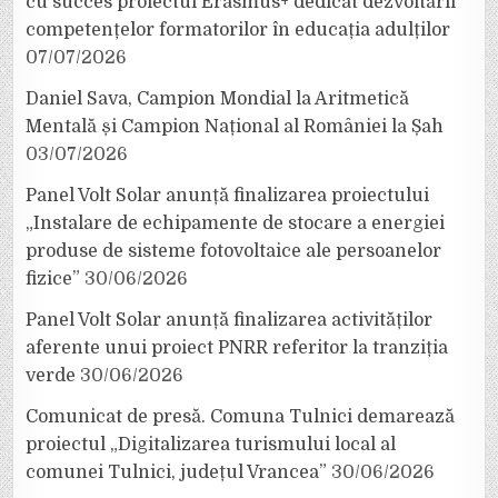
cu succes proiectul Erasmus+ dedicat dezvoltării
competențelor formatorilor în educația adulților
07/07/2026
Daniel Sava, Campion Mondial la Aritmetică
Mentală și Campion Național al României la Șah
03/07/2026
Panel Volt Solar anunță finalizarea proiectului
„Instalare de echipamente de stocare a energiei
produse de sisteme fotovoltaice ale persoanelor
fizice”
30/06/2026
Panel Volt Solar anunță finalizarea activităților
aferente unui proiect PNRR referitor la tranziția
verde
30/06/2026
Comunicat de presă. Comuna Tulnici demarează
proiectul „Digitalizarea turismului local al
comunei Tulnici, județul Vrancea”
30/06/2026