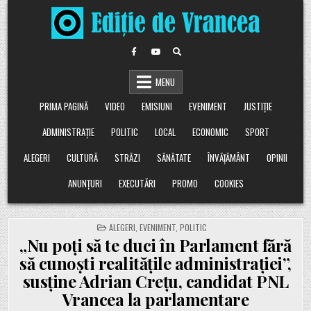
Skip
to
content
MENU
PRIMA PAGINĂ
VIDEO
EMISIUNI
EVENIMENT
JUSTIȚIE
ADMINISTRAȚIE
POLITIC
LOCAL
ECONOMIC
SPORT
ALEGERI
CULTURĂ
STRĂZI
SĂNĂTATE
ÎNVĂȚĂMÂNT
OPINII
ANUNȚURI
EXECUTĂRI
PROMO
COOKIES
POSTED
ALEGERI
,
EVENIMENT
,
POLITIC
IN
„Nu poți să te duci în Parlament fără
să cunoști realitățile administrației”,
susține Adrian Crețu, candidat PNL
Vrancea la parlamentare