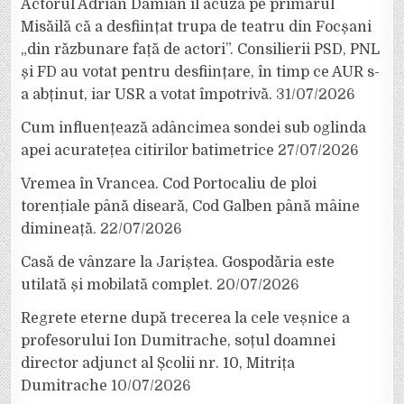
Actorul Adrian Damian îl acuză pe primarul
Misăilă că a desființat trupa de teatru din Focșani
„din răzbunare față de actori”. Consilierii PSD, PNL
și FD au votat pentru desființare, în timp ce AUR s-
a abținut, iar USR a votat împotrivă.
31/07/2026
Cum influențează adâncimea sondei sub oglinda
apei acuratețea citirilor batimetrice
27/07/2026
Vremea în Vrancea. Cod Portocaliu de ploi
torențiale până diseară, Cod Galben până mâine
dimineață.
22/07/2026
Casă de vânzare la Jariștea. Gospodăria este
utilată și mobilată complet.
20/07/2026
Regrete eterne după trecerea la cele veșnice a
profesorului Ion Dumitrache, soțul doamnei
director adjunct al Școlii nr. 10, Mitrița
Dumitrache
10/07/2026