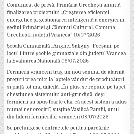
Comunicat de presă. Primăria Urechești anunță
finalizarea proiectului „Creșterea eficienței
energetice și gestionarea inteligentă a energiei în
sediul Primăriei și Căminul Cultural, Comuna
Urechești, județul Vrancea”
10/07/2026
Școala Gimnazială „Anghel Saligny” Focșani, pe
locul I între școlile gimnaziale din județul Vrancea
la Evaluarea Națională
09/07/2026
Fermierii vrânceni trag un nou semnal de alarmă:
prețuri prea mici la laptele vândut de producători
și piață tot mai dificilă. „În plus, se repune pe tapet
chestiunea sistemului anti-grindină, deși
fermierii au spus foarte clar că acest sistem a adus
numai nenorociri”, susține Vasilică Pamfil, unul
din liderii fermierilor vrânceni
08/07/2026
Se prelungesc contractele pentru parcările