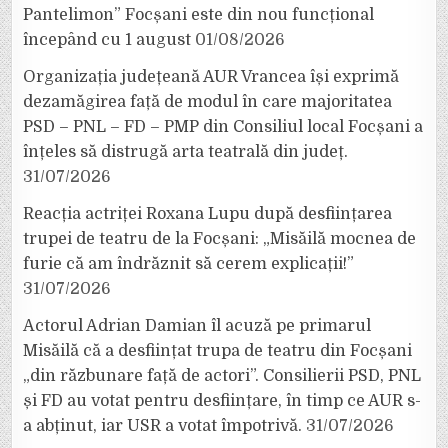
Pantelimon” Focșani este din nou funcțional
începând cu 1 august
01/08/2026
Organizația județeană AUR Vrancea își exprimă
dezamăgirea față de modul în care majoritatea
PSD – PNL – FD – PMP din Consiliul local Focșani a
înțeles să distrugă arta teatrală din județ.
31/07/2026
Reacția actriței Roxana Lupu după desființarea
trupei de teatru de la Focșani: „Misăilă mocnea de
furie că am îndrăznit să cerem explicații!”
31/07/2026
Actorul Adrian Damian îl acuză pe primarul
Misăilă că a desființat trupa de teatru din Focșani
„din răzbunare față de actori”. Consilierii PSD, PNL
și FD au votat pentru desființare, în timp ce AUR s-
a abținut, iar USR a votat împotrivă.
31/07/2026