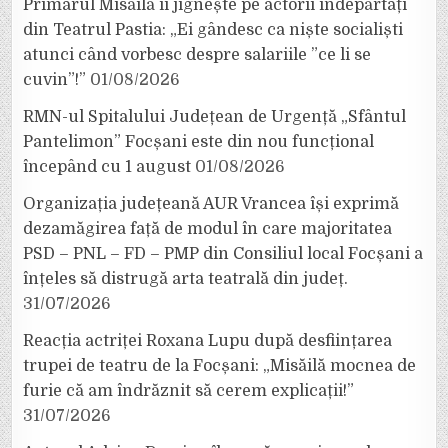
Primarul Misăilă îi jignește pe actorii îndepărtați
din Teatrul Pastia: „Ei gândesc ca niște socialiști
atunci când vorbesc despre salariile ”ce li se
cuvin”!”
01/08/2026
RMN-ul Spitalului Județean de Urgență „Sfântul
Pantelimon” Focșani este din nou funcțional
începând cu 1 august
01/08/2026
Organizația județeană AUR Vrancea își exprimă
dezamăgirea față de modul în care majoritatea
PSD – PNL – FD – PMP din Consiliul local Focșani a
înțeles să distrugă arta teatrală din județ.
31/07/2026
Reacția actriței Roxana Lupu după desființarea
trupei de teatru de la Focșani: „Misăilă mocnea de
furie că am îndrăznit să cerem explicații!”
31/07/2026