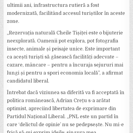
ultimii ani, infrastructura rutieră a fost
modernizată, facilitând accesul turiștilor în aceste
zone.
„Rezervația naturală Cheile Tișiței este o bijuterie
neexplorată. Oamenii pot explora, pot fotografia
insecte, animale și peisaje unice. Este important
ca acești turiști să găsească facilități adecvate –
cazare, mâncare – pentru a încuraja sejururi mai
lungi și pentru a spori economia locală”, a afirmat
candidatul liberal.
Întrebat dacă viziunea sa diferită va fi acceptată în
politica românească, Adrian Crețu s-a arătat
optimist, apreciind libertatea de exprimare din
Partidul Național Liberal. „PNL este un partid în
care ‘delictul de opinie’ nu se pedepsește. Nu mi-e
frică să-mi exprim ideile; singura mea