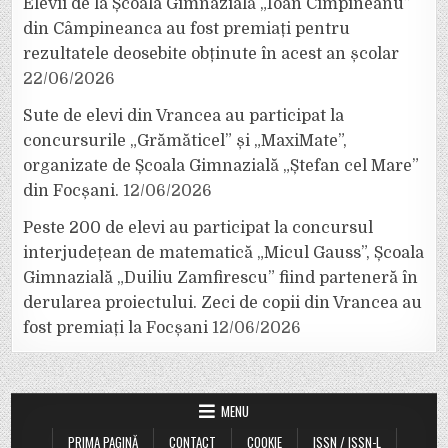
Elevii de la Școala Gimnazială „Ioan Cîmpineanu”
din Câmpineanca au fost premiați pentru
rezultatele deosebite obținute în acest an școlar
22/06/2026
Sute de elevi din Vrancea au participat la
concursurile „Grămăticel” și „MaxiMate”,
organizate de Școala Gimnazială „Ștefan cel Mare”
din Focșani.
12/06/2026
Peste 200 de elevi au participat la concursul
interjudețean de matematică „Micul Gauss”, Școala
Gimnazială „Duiliu Zamfirescu” fiind parteneră în
derularea proiectului. Zeci de copii din Vrancea au
fost premiați la Focșani
12/06/2026
MENU
PRIMA PAGINĂ
CONTACT
COOKIE
ISSN / ISSN-L