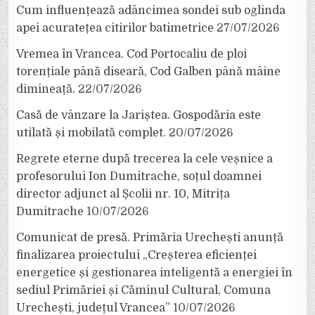
Cum influențează adâncimea sondei sub oglinda
apei acuratețea citirilor batimetrice
27/07/2026
Vremea în Vrancea. Cod Portocaliu de ploi
torențiale până diseară, Cod Galben până mâine
dimineață.
22/07/2026
Casă de vânzare la Jariștea. Gospodăria este
utilată și mobilată complet.
20/07/2026
Regrete eterne după trecerea la cele veșnice a
profesorului Ion Dumitrache, soțul doamnei
director adjunct al Școlii nr. 10, Mitrița
Dumitrache
10/07/2026
Comunicat de presă. Primăria Urechești anunță
finalizarea proiectului „Creșterea eficienței
energetice și gestionarea inteligentă a energiei în
sediul Primăriei și Căminul Cultural, Comuna
Urechești, județul Vrancea”
10/07/2026