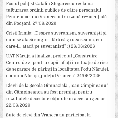
Fostul polițist Cătălin Stegărescu reclamă
tulburarea ordinii publice de către personalul
Penitenciarului Vrancea într-o zonă rezidențială
din Focșani.
27/06/2026
Cristi Irimia: „Despre suveranism, suveraniști și
cum se atacă singuri, fără să-și dea seama, cei
care-i… atacă pe suveraniști” :)
26/06/2026
UAT Năruja a finalizat proiectul „Construire
Centru de zi pentru copiii aflați în situație de risc
de separare de părinți în localitatea Podu Nărujei,
comuna Năruja, județul Vrancea”
24/06/2026
Elevii de la Școala Gimnazială „Ioan Cîmpineanu”
din Câmpineanca au fost premiați pentru
rezultatele deosebite obținute în acest an școlar
22/06/2026
Sute de elevi din Vrancea au participat la