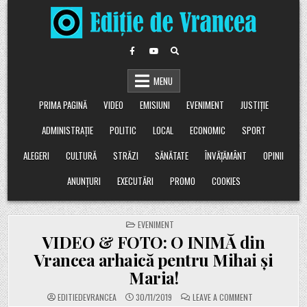
Skip
to
content
MENU
PRIMA PAGINĂ
VIDEO
EMISIUNI
EVENIMENT
JUSTIȚIE
ADMINISTRAȚIE
POLITIC
LOCAL
ECONOMIC
SPORT
ALEGERI
CULTURĂ
STRĂZI
SĂNĂTATE
ÎNVĂȚĂMÂNT
OPINII
ANUNȚURI
EXECUTĂRI
PROMO
COOKIES
POSTED
EVENIMENT
IN
VIDEO & FOTO: O INIMĂ din
Vrancea arhaică pentru Mihai și
Maria!
ON
EDITIEDEVRANCEA
30/11/2019
LEAVE A COMMENT
VIDEO