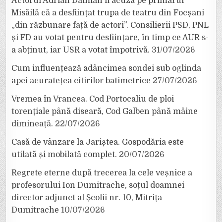
Actorul Adrian Damian îl acuză pe primarul
Misăilă că a desființat trupa de teatru din Focșani
„din răzbunare față de actori”. Consilierii PSD, PNL
și FD au votat pentru desființare, în timp ce AUR s-
a abținut, iar USR a votat împotrivă.
31/07/2026
Cum influențează adâncimea sondei sub oglinda
apei acuratețea citirilor batimetrice
27/07/2026
Vremea în Vrancea. Cod Portocaliu de ploi
torențiale până diseară, Cod Galben până mâine
dimineață.
22/07/2026
Casă de vânzare la Jariștea. Gospodăria este
utilată și mobilată complet.
20/07/2026
Regrete eterne după trecerea la cele veșnice a
profesorului Ion Dumitrache, soțul doamnei
director adjunct al Școlii nr. 10, Mitrița
Dumitrache
10/07/2026