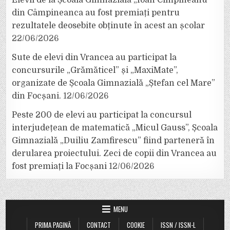
Elevii de la Școala Gimnazială „Ioan Cîmpineanu”
din Câmpineanca au fost premiați pentru
rezultatele deosebite obținute în acest an școlar
22/06/2026
Sute de elevi din Vrancea au participat la
concursurile „Grămăticel” și „MaxiMate”,
organizate de Școala Gimnazială „Ștefan cel Mare”
din Focșani.
12/06/2026
Peste 200 de elevi au participat la concursul
interjudețean de matematică „Micul Gauss”, Școala
Gimnazială „Duiliu Zamfirescu” fiind parteneră în
derularea proiectului. Zeci de copii din Vrancea au
fost premiați la Focșani
12/06/2026
MENU
PRIMA PAGINĂ
CONTACT
COOKIE
ISSN / ISSN-L