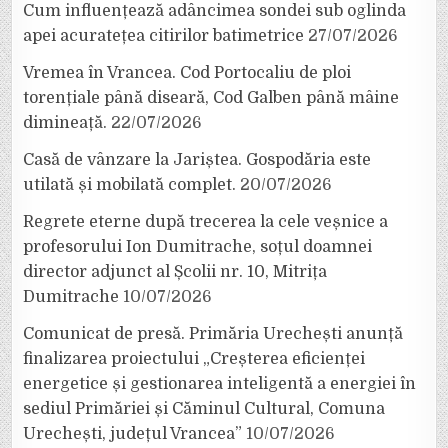
Cum influențează adâncimea sondei sub oglinda
apei acuratețea citirilor batimetrice
27/07/2026
Vremea în Vrancea. Cod Portocaliu de ploi
torențiale până diseară, Cod Galben până mâine
dimineață.
22/07/2026
Casă de vânzare la Jariștea. Gospodăria este
utilată și mobilată complet.
20/07/2026
Regrete eterne după trecerea la cele veșnice a
profesorului Ion Dumitrache, soțul doamnei
director adjunct al Școlii nr. 10, Mitrița
Dumitrache
10/07/2026
Comunicat de presă. Primăria Urechești anunță
finalizarea proiectului „Creșterea eficienței
energetice și gestionarea inteligentă a energiei în
sediul Primăriei și Căminul Cultural, Comuna
Urechești, județul Vrancea”
10/07/2026