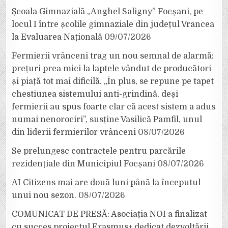
Școala Gimnazială „Anghel Saligny” Focșani, pe
locul I între școlile gimnaziale din județul Vrancea
la Evaluarea Națională
09/07/2026
Fermierii vrânceni trag un nou semnal de alarmă:
prețuri prea mici la laptele vândut de producători
și piață tot mai dificilă. „În plus, se repune pe tapet
chestiunea sistemului anti-grindină, deși
fermierii au spus foarte clar că acest sistem a adus
numai nenorociri”, susține Vasilică Pamfil, unul
din liderii fermierilor vrânceni
08/07/2026
Se prelungesc contractele pentru parcările
rezidențiale din Municipiul Focșani
08/07/2026
AI Citizens mai are două luni până la începutul
unui nou sezon.
08/07/2026
COMUNICAT DE PRESĂ: Asociația NOI a finalizat
cu succes proiectul Erasmus+ dedicat dezvoltării