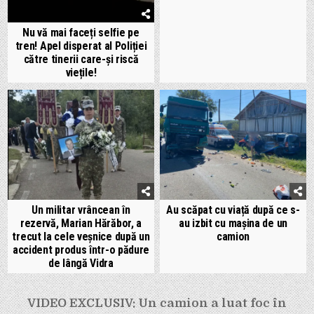
Nu vă mai faceți selfie pe
tren! Apel disperat al Poliției
către tinerii care-și riscă
viețile!
Un militar vrâncean în
Au scăpat cu viață după ce s-
rezervă, Marian Hărăbor, a
au izbit cu mașina de un
trecut la cele veșnice după un
camion
accident produs într-o pădure
de lângă Vidra
Navigare
VIDEO EXCLUSIV: Un camion a luat foc în