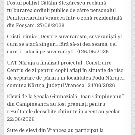
Fostul polițist Cătălin Stegărescu reclamă
tulburarea ordinii publice de către personalul
Penitenciarului Vrancea într-o zonă rezidențială
din Focșani.
27/06/2026
Cristi Irimia: „Despre suveranism, suveraniști și
cum se atacă singuri, fără să-și dea seama, cei
care-i… atacă pe suveraniști” :)
26/06/2026
UAT Năruja a finalizat proiectul „Construire
Centru de zi pentru copiii aflați în situație de risc
de separare de părinți în localitatea Podu Nărujei,
comuna Năruja, județul Vrancea”
24/06/2026
Elevii de la Școala Gimnazială „Ioan Cîmpineanu”
din Câmpineanca au fost premiați pentru
rezultatele deosebite obținute în acest an școlar
22/06/2026
Sute de elevi din Vrancea au participat la