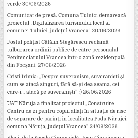
verde
30/06/2026
Comunicat de presă. Comuna Tulnici demarează
proiectul „Digitalizarea turismului local al
comunei Tulnici, județul Vrancea”
30/06/2026
Fostul polițist Cătălin Stegărescu reclamă
tulburarea ordinii publice de către personalul
Penitenciarului Vrancea într-o zonă rezidențială
din Focșani.
27/06/2026
Cristi Irimia: „Despre suveranism, suveraniști și
cum se atacă singuri, fără să-și dea seama, cei
care-i… atacă pe suveraniști” :)
26/06/2026
UAT Năruja a finalizat proiectul „Construire
Centru de zi pentru copiii aflați în situație de risc
de separare de părinți în localitatea Podu Nărujei,
comuna Năruja, județul Vrancea”
24/06/2026