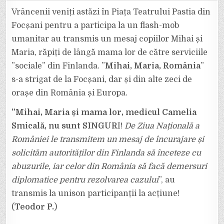
&
FOTO:
Vrâncenii veniți astăzi în Piața Teatrului Pastia din
O
INIMĂ
Focșani pentru a participa la un flash-mob
DIN
VRANCEA
umanitar au transmis un mesaj copiilor Mihai și
ARHAICĂ
PENTRU
Maria, răpiți de lângă mama lor de către serviciile
MIHAI
ȘI
MARIA!
”sociale” din Finlanda. ”
Mihai, Maria, România
”
s-a strigat de la Focșani, dar și din alte zeci de
orașe din România și Europa.
”Mihai, Maria și mama lor, medicul Camelia
Smicală, nu sunt SINGUR
I!
De Ziua Națională a
României le transmitem un mesaj de încurajare și
solicităm autorităților din Finlanda să înceteze cu
abuzurile, iar celor din România să facă demersuri
diplomatice pentru rezolvarea cazului
”, au
transmis la unison participanții la acțiune!
(
Teodor P.
)