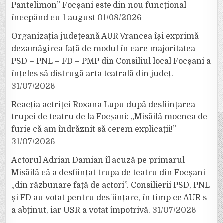
Pantelimon” Focșani este din nou funcțional
începând cu 1 august
01/08/2026
Organizația județeană AUR Vrancea își exprimă
dezamăgirea față de modul în care majoritatea
PSD – PNL – FD – PMP din Consiliul local Focșani a
înțeles să distrugă arta teatrală din județ.
31/07/2026
Reacția actriței Roxana Lupu după desființarea
trupei de teatru de la Focșani: „Misăilă mocnea de
furie că am îndrăznit să cerem explicații!”
31/07/2026
Actorul Adrian Damian îl acuză pe primarul
Misăilă că a desființat trupa de teatru din Focșani
„din răzbunare față de actori”. Consilierii PSD, PNL
și FD au votat pentru desființare, în timp ce AUR s-
a abținut, iar USR a votat împotrivă.
31/07/2026