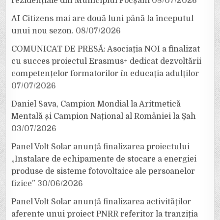
rezidențiale din Municipiul Focșani
08/07/2026
AI Citizens mai are două luni până la începutul
unui nou sezon.
08/07/2026
COMUNICAT DE PRESĂ: Asociația NOI a finalizat
cu succes proiectul Erasmus+ dedicat dezvoltării
competențelor formatorilor în educația adulților
07/07/2026
Daniel Sava, Campion Mondial la Aritmetică
Mentală și Campion Național al României la Șah
03/07/2026
Panel Volt Solar anunță finalizarea proiectului
„Instalare de echipamente de stocare a energiei
produse de sisteme fotovoltaice ale persoanelor
fizice”
30/06/2026
Panel Volt Solar anunță finalizarea activităților
aferente unui proiect PNRR referitor la tranziția