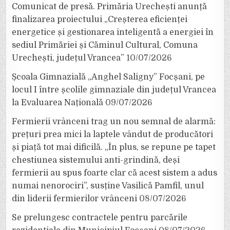
Comunicat de presă. Primăria Urechești anunță
finalizarea proiectului „Creșterea eficienței
energetice și gestionarea inteligentă a energiei în
sediul Primăriei și Căminul Cultural, Comuna
Urechești, județul Vrancea”
10/07/2026
Școala Gimnazială „Anghel Saligny” Focșani, pe
locul I între școlile gimnaziale din județul Vrancea
la Evaluarea Națională
09/07/2026
Fermierii vrânceni trag un nou semnal de alarmă:
prețuri prea mici la laptele vândut de producători
și piață tot mai dificilă. „În plus, se repune pe tapet
chestiunea sistemului anti-grindină, deși
fermierii au spus foarte clar că acest sistem a adus
numai nenorociri”, susține Vasilică Pamfil, unul
din liderii fermierilor vrânceni
08/07/2026
Se prelungesc contractele pentru parcările