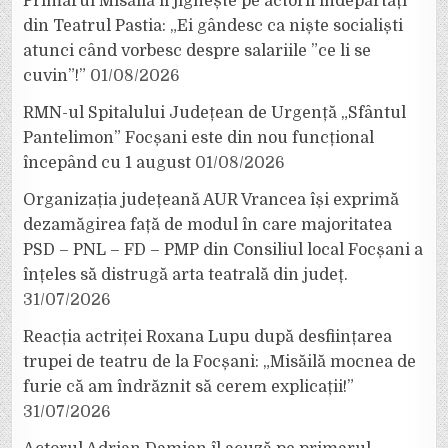
Primarul Misăilă îi jignește pe actorii îndepărtați
din Teatrul Pastia: „Ei gândesc ca niște socialiști
atunci când vorbesc despre salariile ”ce li se
cuvin”!”
01/08/2026
RMN-ul Spitalului Județean de Urgență „Sfântul
Pantelimon” Focșani este din nou funcțional
începând cu 1 august
01/08/2026
Organizația județeană AUR Vrancea își exprimă
dezamăgirea față de modul în care majoritatea
PSD – PNL – FD – PMP din Consiliul local Focșani a
înțeles să distrugă arta teatrală din județ.
31/07/2026
Reacția actriței Roxana Lupu după desființarea
trupei de teatru de la Focșani: „Misăilă mocnea de
furie că am îndrăznit să cerem explicații!”
31/07/2026