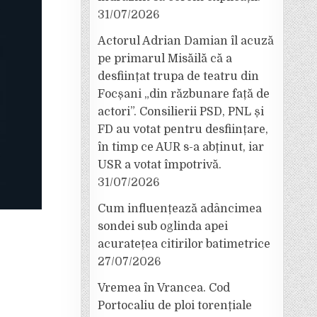
31/07/2026
Actorul Adrian Damian îl acuză
pe primarul Misăilă că a
desființat trupa de teatru din
Focșani „din răzbunare față de
actori”. Consilierii PSD, PNL și
FD au votat pentru desființare,
în timp ce AUR s-a abținut, iar
USR a votat împotrivă.
31/07/2026
Cum influențează adâncimea
sondei sub oglinda apei
acuratețea citirilor batimetrice
27/07/2026
Vremea în Vrancea. Cod
Portocaliu de ploi torențiale