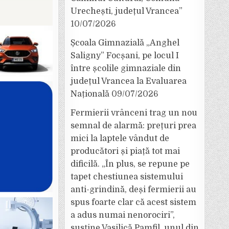
Urechești, județul Vrancea”
10/07/2026
Școala Gimnazială „Anghel
Saligny” Focșani, pe locul I
între școlile gimnaziale din
județul Vrancea la Evaluarea
Națională
09/07/2026
Fermierii vrânceni trag un nou
semnal de alarmă: prețuri prea
mici la laptele vândut de
producători și piață tot mai
dificilă. „În plus, se repune pe
tapet chestiunea sistemului
anti-grindină, deși fermierii au
spus foarte clar că acest sistem
a adus numai nenorociri”,
susține Vasilică Pamfil, unul din