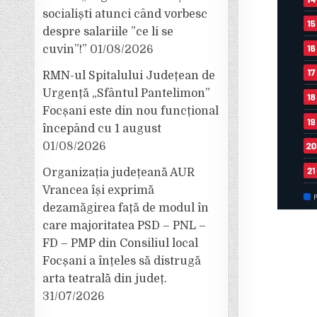
socialiști atunci când vorbesc
despre salariile ”ce li se
cuvin”!”
01/08/2026
RMN-ul Spitalului Județean de
Urgență „Sfântul Pantelimon”
Focșani este din nou funcțional
începând cu 1 august
01/08/2026
Organizația județeană AUR
Vrancea își exprimă
dezamăgirea față de modul în
care majoritatea PSD – PNL –
FD – PMP din Consiliul local
Focșani a înțeles să distrugă
arta teatrală din județ.
31/07/2026