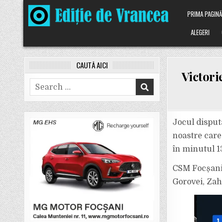
Skip
PRIMA PAGIN
to
content
ALEGERI
CAUTĂ AICI
Victori
Search
for:
Jocul disput
noastre care 
în minutul 1
CSM Focșani 
Gorovei, Zah