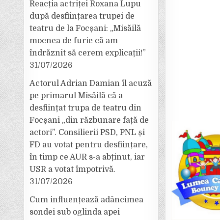
Reacția actriței Roxana Lupu
după desființarea trupei de
teatru de la Focșani: „Misăilă
mocnea de furie că am
îndrăznit să cerem explicații!”
31/07/2026
Actorul Adrian Damian îl acuză
pe primarul Misăilă că a
desființat trupa de teatru din
Focșani „din răzbunare față de
actori”. Consilierii PSD, PNL și
FD au votat pentru desființare,
în timp ce AUR s-a abținut, iar
USR a votat împotrivă.
31/07/2026
Cum influențează adâncimea
sondei sub oglinda apei