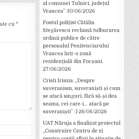
al comunei Tulnici, județul
Vrancea”
30/06/2026
Fostul polițist Cătălin
cate cu
*
Stegărescu reclamă tulburarea
ordinii publice de către
personalul Penitenciarului
Vrancea într-o zonă
rezidențială din Focșani.
27/06/2026
Cristi Irimia: „Despre
suveranism, suveraniști și cum
se atacă singuri, fără să-și dea
seama, cei care-i… atacă pe
suveraniști” :)
26/06/2026
UAT Năruja a finalizat proiectul
„Construire Centru de zi
pentru copiii aflați în situație de