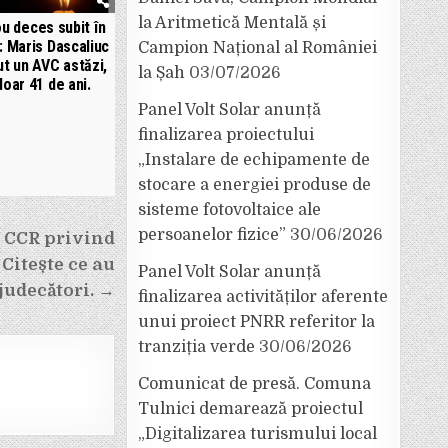
la Aritmetică Mentală și
u deces subit în
: Maris Dascaliuc
Campion Național al României
ut un AVC astăzi,
la Șah
03/07/2026
doar 41 de ani.
Panel Volt Solar anunță
finalizarea proiectului
„Instalare de echipamente de
stocare a energiei produse de
sisteme fotovoltaice ale
persoanelor fizice”
30/06/2026
 CCR privind
Citește ce au
Panel Volt Solar anunță
 judecători. →
finalizarea activităților aferente
unui proiect PNRR referitor la
tranziția verde
30/06/2026
Comunicat de presă. Comuna
Tulnici demarează proiectul
„Digitalizarea turismului local