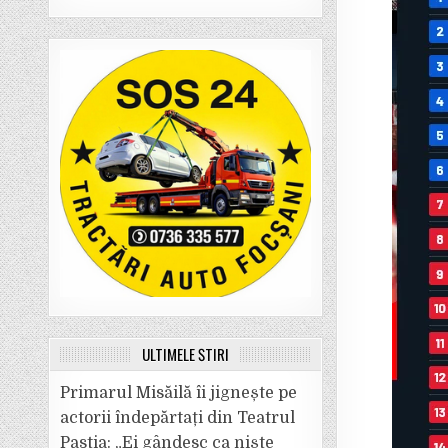
ULTIMELE ȘTIRI
Primarul Misăilă îi jignește pe
actorii îndepărtați din Teatrul
Pastia: „Ei gândesc ca niște