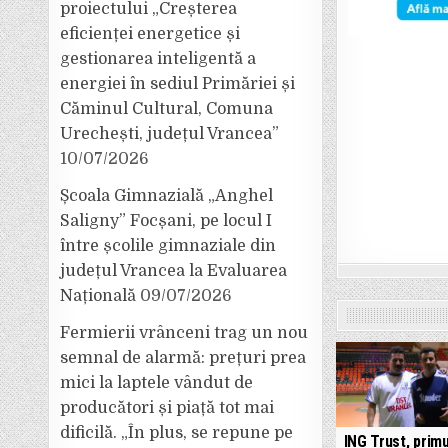
proiectului „Creșterea
eficienței energetice și
gestionarea inteligentă a
energiei în sediul Primăriei și
Căminul Cultural, Comuna
Urechești, județul Vrancea”
10/07/2026
Școala Gimnazială „Anghel
Saligny” Focșani, pe locul I
între școlile gimnaziale din
județul Vrancea la Evaluarea
Națională
09/07/2026
Fermierii vrânceni trag un nou
semnal de alarmă: prețuri prea
mici la laptele vândut de
producători și piață tot mai
dificilă. „În plus, se repune pe
ING Trust, primu