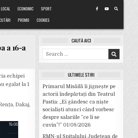
LOCAL
ECONOMIC
SPORT
CUTĂRI
PROMO
COOKIES
CAUTĂ AICI
a a 16-a
Search
for:
ULTIMELE ȘTIRI
ria echipei
u egalat la 1
Primarul Misăilă îi jignește pe
actorii îndepărtați din Teatrul
Pastia: „Ei gândesc ca niște
Rența, Dakaj,
socialiști atunci când vorbesc
despre salariile ”ce li se
cuvin”!”
01/08/2026
RMN-ul Spitalului Județean de