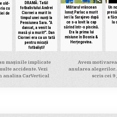
DRAMĂ: Tatăl
e old-
Militarul vrâncean
Un no
fotbalistului Andrei
ria cu
Ionuț Parlac a murit
presă
Ciornei a murit în
ției de
ieri la Sarajevo după
a făc
timpul unei nunți la
ce s-a lovit la cap
la 
Pensiunea Sara. ”A
sărind într-o piscină.
dansat, a venit la
Era la prima lui
masă și a murit!”. Dan
misiune în Bosnia &
Ciornei era ca un tată
Herțegovina.
pentru micuții
fotbaliști!
e
au mașinile implicate
Avem motivarea
multe accidente. Vezi
anularea alegerilor. 
in analiza CarVertical
scris cei 9