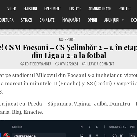
Ă
VIDEO
EMISIUNI
EVENIMENT
JUSTIȚIE
ADMINISTRAȚIE
POLITIC
CULTURĂ
STRĂZI
SĂNĂTATE
ÎNVĂȚĂMÂNT
OPINII
ANUNȚURI
EXE
POSTED
SPORT
IN
e! CSM Focșani – CS Șelimbăr 2 – 1, în etap
din Liga a 2-a la fotbal
ON
EDITIEDEVRANCEA
07/12/2024
LEAVE A COMMENT
VICTORIE!
CSM
FOCȘANI
at pe stadionul Milcovul din Focșani s-a încheiat cu victo
–
CS
a marcat în minutele 11 (Enache) și 82 (Dodoi). Oaspeții a
ȘELIMBĂR
2
3.
–
1,
ÎN
a jucat cu: Preda – Săpunaru, Vișinar, Jalbă, Dumitru – 
ETAPA
A
16-
aria, Blaj, Enache.
A
DIN
LIGA
A
2-
A
LA