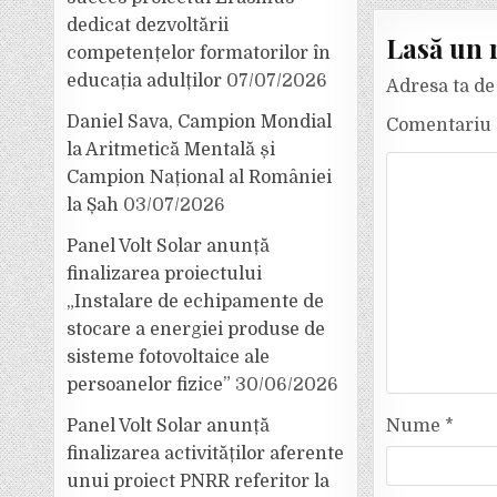
dedicat dezvoltării
Lasă un 
competențelor formatorilor în
educația adulților
07/07/2026
Adresa ta de 
Daniel Sava, Campion Mondial
Comentariu
la Aritmetică Mentală și
Campion Național al României
la Șah
03/07/2026
Panel Volt Solar anunță
finalizarea proiectului
„Instalare de echipamente de
stocare a energiei produse de
sisteme fotovoltaice ale
persoanelor fizice”
30/06/2026
Panel Volt Solar anunță
Nume
*
finalizarea activităților aferente
unui proiect PNRR referitor la