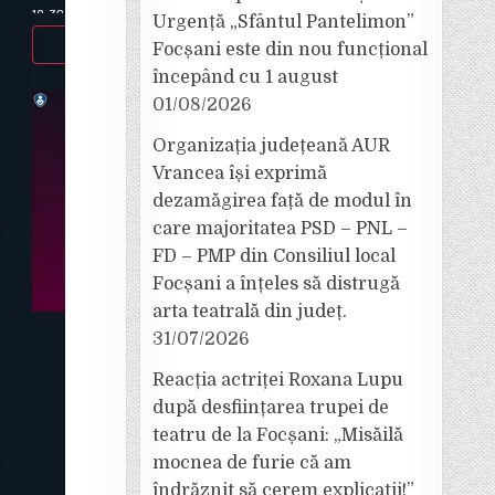
Urgență „Sfântul Pantelimon”
Focșani este din nou funcțional
începând cu 1 august
01/08/2026
Organizația județeană AUR
Vrancea își exprimă
dezamăgirea față de modul în
care majoritatea PSD – PNL –
FD – PMP din Consiliul local
Focșani a înțeles să distrugă
arta teatrală din județ.
31/07/2026
Reacția actriței Roxana Lupu
după desființarea trupei de
teatru de la Focșani: „Misăilă
mocnea de furie că am
îndrăznit să cerem explicații!”