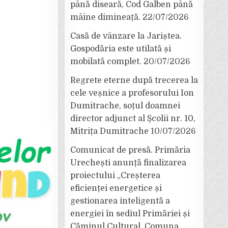
până diseară, Cod Galben până
mâine dimineață.
22/07/2026
Casă de vânzare la Jariștea.
Gospodăria este utilată și
mobilată complet.
20/07/2026
Regrete eterne după trecerea la
cele veșnice a profesorului Ion
Dumitrache, soțul doamnei
director adjunct al Școlii nr. 10,
Mitrița Dumitrache
10/07/2026
Comunicat de presă. Primăria
Urechești anunță finalizarea
proiectului „Creșterea
eficienței energetice și
gestionarea inteligentă a
energiei în sediul Primăriei și
Căminul Cultural, Comuna