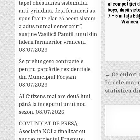
tapet chestiunea sistemului
al competiției d
boys, după victo
anti-grindină, deși fermierii au
7 – 5 în fața Edi
spus foarte clar că acest sistem
Vrancea
a adus numai nenorociri”,
susține Vasilică Pamfil, unul din
liderii fermierilor vrânceni
08/07/2026
Se prelungesc contractele
pentru parcările rezidențiale
Navigar
← Ce culori 
din Municipiul Focșani
în cele mai 
în
08/07/2026
statistica d
articole
AI Citizens mai are două luni
până la începutul unui nou
sezon.
08/07/2026
COMUNICAT DE PRESĂ:
Asociația NOI a finalizat cu
succes proiectul Erasmus+