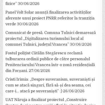
fizice”
30/06/2026
Panel Volt Solar anunță finalizarea activităților
aferente unui proiect PNRR referitor la tranziția
verde
30/06/2026
Comunicat de presă. Comuna Tulnici demarează
proiectul „Digitalizarea turismului local al
comunei Tulnici, județul Vrancea”
30/06/2026
Fostul polițist Cătălin Stegărescu reclamă
tulburarea ordinii publice de către personalul
Penitenciarului Vrancea într-o zonă rezidențială
din Focșani.
27/06/2026
Cristi Irimia: „Despre suveranism, suveraniști și
cum se atacă singuri, fără să-și dea seama, cei
care-i… atacă pe suveraniști” :)
26/06/2026
UAT Năruja a finalizat proiectul „Construire