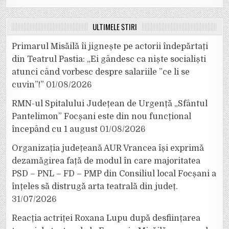
ULTIMELE ȘTIRI
Primarul Misăilă îi jignește pe actorii îndepărtați
din Teatrul Pastia: „Ei gândesc ca niște socialiști
atunci când vorbesc despre salariile ”ce li se
cuvin”!”
01/08/2026
RMN-ul Spitalului Județean de Urgență „Sfântul
Pantelimon” Focșani este din nou funcțional
începând cu 1 august
01/08/2026
Organizația județeană AUR Vrancea își exprimă
dezamăgirea față de modul în care majoritatea
PSD – PNL – FD – PMP din Consiliul local Focșani a
înțeles să distrugă arta teatrală din județ.
31/07/2026
Reacția actriței Roxana Lupu după desființarea