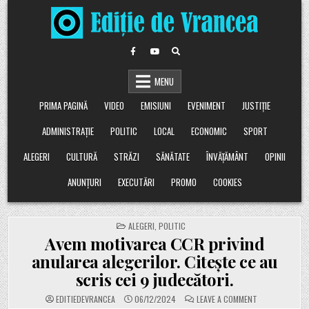
Skip
to
content
MENU
PRIMA PAGINĂ
VIDEO
EMISIUNI
EVENIMENT
JUSTIȚIE
ADMINISTRAȚIE
POLITIC
LOCAL
ECONOMIC
SPORT
ALEGERI
CULTURĂ
STRĂZI
SĂNĂTATE
ÎNVĂȚĂMÂNT
OPINII
ANUNȚURI
EXECUTĂRI
PROMO
COOKIES
POSTED
ALEGERI
,
POLITIC
IN
Avem motivarea CCR privind
anularea alegerilor. Citește ce au
scris cei 9 judecători.
ON
EDITIEDEVRANCEA
06/12/2024
LEAVE A COMMENT
AVEM