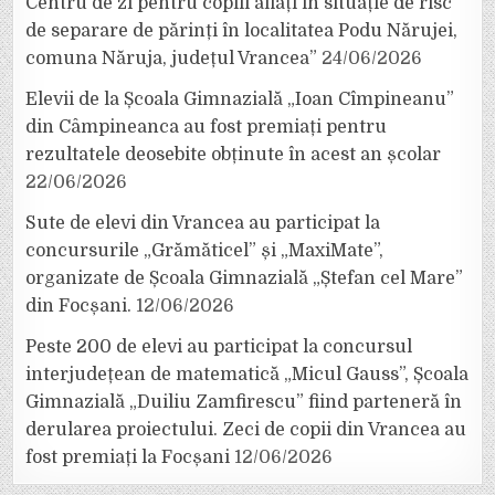
Centru de zi pentru copiii aflați în situație de risc
de separare de părinți în localitatea Podu Nărujei,
comuna Năruja, județul Vrancea”
24/06/2026
Elevii de la Școala Gimnazială „Ioan Cîmpineanu”
din Câmpineanca au fost premiați pentru
rezultatele deosebite obținute în acest an școlar
22/06/2026
Sute de elevi din Vrancea au participat la
concursurile „Grămăticel” și „MaxiMate”,
organizate de Școala Gimnazială „Ștefan cel Mare”
din Focșani.
12/06/2026
Peste 200 de elevi au participat la concursul
interjudețean de matematică „Micul Gauss”, Școala
Gimnazială „Duiliu Zamfirescu” fiind parteneră în
derularea proiectului. Zeci de copii din Vrancea au
fost premiați la Focșani
12/06/2026