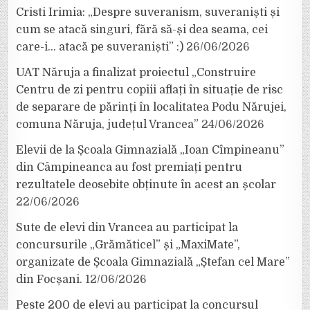
Cristi Irimia: „Despre suveranism, suveraniști și
cum se atacă singuri, fără să-și dea seama, cei
care-i… atacă pe suveraniști” :)
26/06/2026
UAT Năruja a finalizat proiectul „Construire
Centru de zi pentru copiii aflați în situație de risc
de separare de părinți în localitatea Podu Nărujei,
comuna Năruja, județul Vrancea”
24/06/2026
Elevii de la Școala Gimnazială „Ioan Cîmpineanu”
din Câmpineanca au fost premiați pentru
rezultatele deosebite obținute în acest an școlar
22/06/2026
Sute de elevi din Vrancea au participat la
concursurile „Grămăticel” și „MaxiMate”,
organizate de Școala Gimnazială „Ștefan cel Mare”
din Focșani.
12/06/2026
Peste 200 de elevi au participat la concursul