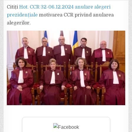
MOTIVAREA
CCR
Citiți
Hot. CCR 32-06.12.2024 anulare alegeri
PRIVIND
ANULAREA
prezidențiale
motivarea CCR privind anularea
ALEGERILOR.
CITEȘTE
alegerilor.
CE
AU
SCRIS
CEI
9
JUDECĂTORI.