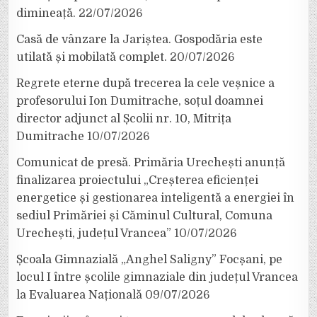
dimineață.
22/07/2026
Casă de vânzare la Jariștea. Gospodăria este
utilată și mobilată complet.
20/07/2026
Regrete eterne după trecerea la cele veșnice a
profesorului Ion Dumitrache, soțul doamnei
director adjunct al Școlii nr. 10, Mitrița
Dumitrache
10/07/2026
Comunicat de presă. Primăria Urechești anunță
finalizarea proiectului „Creșterea eficienței
energetice și gestionarea inteligentă a energiei în
sediul Primăriei și Căminul Cultural, Comuna
Urechești, județul Vrancea”
10/07/2026
Școala Gimnazială „Anghel Saligny” Focșani, pe
locul I între școlile gimnaziale din județul Vrancea
la Evaluarea Națională
09/07/2026