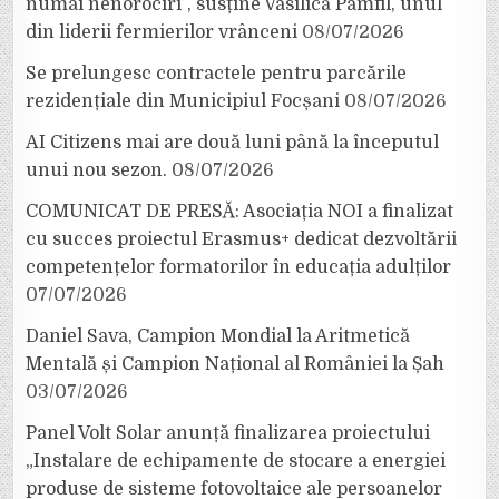
numai nenorociri”, susține Vasilică Pamfil, unul
din liderii fermierilor vrânceni
08/07/2026
Se prelungesc contractele pentru parcările
rezidențiale din Municipiul Focșani
08/07/2026
AI Citizens mai are două luni până la începutul
unui nou sezon.
08/07/2026
COMUNICAT DE PRESĂ: Asociația NOI a finalizat
cu succes proiectul Erasmus+ dedicat dezvoltării
competențelor formatorilor în educația adulților
07/07/2026
Daniel Sava, Campion Mondial la Aritmetică
Mentală și Campion Național al României la Șah
03/07/2026
Panel Volt Solar anunță finalizarea proiectului
„Instalare de echipamente de stocare a energiei
produse de sisteme fotovoltaice ale persoanelor