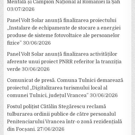
Mentală și Campion Național al României la Șah
03/07/2026
Panel Volt Solar anunță finalizarea proiectului
„Instalare de echipamente de stocare a energiei
produse de sisteme fotovoltaice ale persoanelor
fizice”
30/06/2026
Panel Volt Solar anunță finalizarea activităților
aferente unui proiect PNRR referitor la tranziția
verde
30/06/2026
Comunicat de presă. Comuna Tulnici demarează
proiectul „Digitalizarea turismului local al
comunei Tulnici, județul Vrancea”
30/06/2026
Fostul polițist Cătălin Stegărescu reclamă
tulburarea ordinii publice de către personalul
Penitenciarului Vrancea într-o zonă rezidențială
din Focșani.
27/06/2026