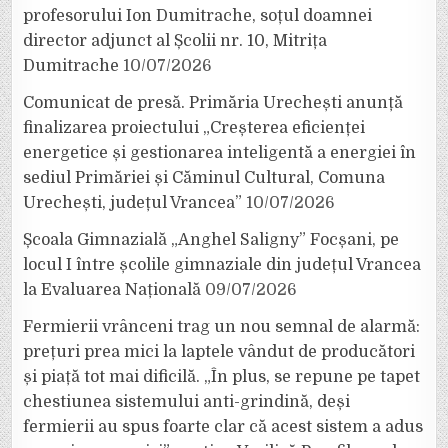
profesorului Ion Dumitrache, soțul doamnei
director adjunct al Școlii nr. 10, Mitrița
Dumitrache
10/07/2026
Comunicat de presă. Primăria Urechești anunță
finalizarea proiectului „Creșterea eficienței
energetice și gestionarea inteligentă a energiei în
sediul Primăriei și Căminul Cultural, Comuna
Urechești, județul Vrancea”
10/07/2026
Școala Gimnazială „Anghel Saligny” Focșani, pe
locul I între școlile gimnaziale din județul Vrancea
la Evaluarea Națională
09/07/2026
Fermierii vrânceni trag un nou semnal de alarmă:
prețuri prea mici la laptele vândut de producători
și piață tot mai dificilă. „În plus, se repune pe tapet
chestiunea sistemului anti-grindină, deși
fermierii au spus foarte clar că acest sistem a adus