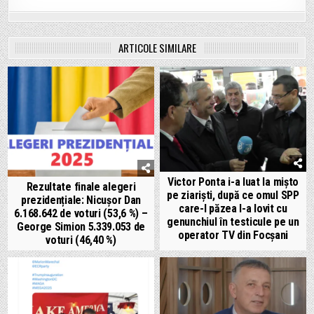
ARTICOLE SIMILARE
Victor Ponta i-a luat la mișto
Rezultate finale alegeri
pe ziariști, după ce omul SPP
prezidențiale: Nicușor Dan
care-l păzea l-a lovit cu
6.168.642 de voturi (53,6 %) –
genunchiul în testicule pe un
George Simion 5.339.053 de
operator TV din Focșani
voturi (46,40 %)