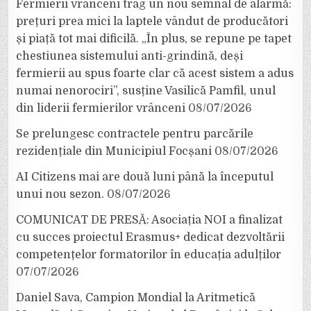
Fermierii vrânceni trag un nou semnal de alarmă:
prețuri prea mici la laptele vândut de producători
și piață tot mai dificilă. „În plus, se repune pe tapet
chestiunea sistemului anti-grindină, deși
fermierii au spus foarte clar că acest sistem a adus
numai nenorociri”, susține Vasilică Pamfil, unul
din liderii fermierilor vrânceni
08/07/2026
Se prelungesc contractele pentru parcările
rezidențiale din Municipiul Focșani
08/07/2026
AI Citizens mai are două luni până la începutul
unui nou sezon.
08/07/2026
COMUNICAT DE PRESĂ: Asociația NOI a finalizat
cu succes proiectul Erasmus+ dedicat dezvoltării
competențelor formatorilor în educația adulților
07/07/2026
Daniel Sava, Campion Mondial la Aritmetică