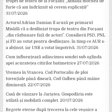
trupei de teatru de la Focșani: „Misăilă mocnea de
furie că am îndrăznit să cerem explicații!”
31/07/2026
Actorul Adrian Damian îl acuză pe primarul
Misăilă că a desființat trupa de teatru din Focșani
„din răzbunare față de actori”. Consilierii PSD, PNL
și FD au votat pentru desființare, în timp ce AUR s-
a abținut, iar USR a votat împotrivă.
31/07/2026
Cum influențează adâncimea sondei sub oglinda
apei acuratețea citirilor batimetrice
27/07/2026
Vremea în Vrancea. Cod Portocaliu de ploi
torențiale până diseară, Cod Galben până mâine
dimineață.
22/07/2026
Casă de vânzare la Jariștea. Gospodăria este
utilată și mobilată complet.
20/07/2026
Regrete eterne după trecerea la cele veșnice a