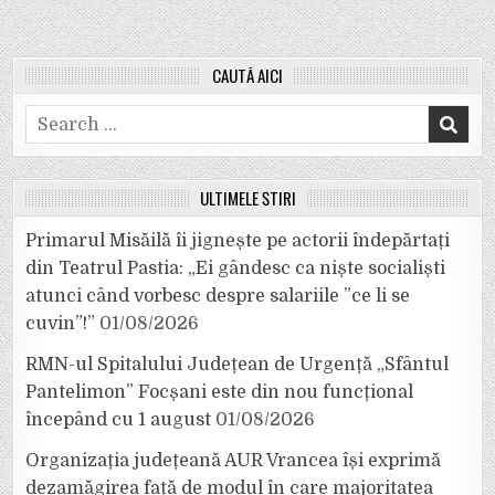
CAUTĂ AICI
Search
for:
ULTIMELE ȘTIRI
Primarul Misăilă îi jignește pe actorii îndepărtați
din Teatrul Pastia: „Ei gândesc ca niște socialiști
atunci când vorbesc despre salariile ”ce li se
cuvin”!”
01/08/2026
RMN-ul Spitalului Județean de Urgență „Sfântul
Pantelimon” Focșani este din nou funcțional
începând cu 1 august
01/08/2026
Organizația județeană AUR Vrancea își exprimă
dezamăgirea față de modul în care majoritatea