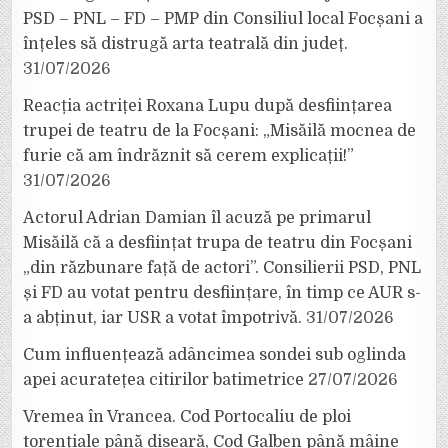
PSD – PNL – FD – PMP din Consiliul local Focșani a
înțeles să distrugă arta teatrală din județ.
31/07/2026
Reacția actriței Roxana Lupu după desființarea
trupei de teatru de la Focșani: „Misăilă mocnea de
furie că am îndrăznit să cerem explicații!”
31/07/2026
Actorul Adrian Damian îl acuză pe primarul
Misăilă că a desființat trupa de teatru din Focșani
„din răzbunare față de actori”. Consilierii PSD, PNL
și FD au votat pentru desființare, în timp ce AUR s-
a abținut, iar USR a votat împotrivă.
31/07/2026
Cum influențează adâncimea sondei sub oglinda
apei acuratețea citirilor batimetrice
27/07/2026
Vremea în Vrancea. Cod Portocaliu de ploi
torențiale până diseară, Cod Galben până mâine