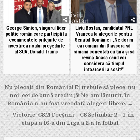
George Simion, singurul lider
Liviu Bostan, candidatul PNL
politic român care participă la
Vrancea la alegerile pentru
evenimentele prilejuite de
Senatul României: „Ne dorim
învestirea noului preşedinte
ca românii din Diaspora să
al SUA, Donald Trump
rămână conectați cu țara și să
revină Acasă când vor
considera că timpul
întoarcerii a sosit!”
Navigare
Nu plecați din România! Ei trebuie să plece, nu
în
noi, cei de bună credință! Ne-am lămurit. În
articole
România n-au fost vreodată alegeri libere. →
← Victorie! CSM Focșani – CS Șelimbăr 2 – 1, în
etapa a 16-a din Liga a 2-a la fotbal