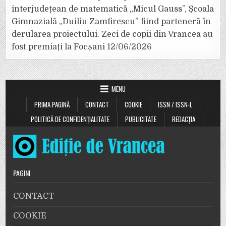
interjudețean de matematică „Micul Gauss”, Școala
Gimnazială „Duiliu Zamfirescu” fiind parteneră în
derularea proiectului. Zeci de copii din Vrancea au
fost premiați la Focșani
12/06/2026
MENU
PRIMA PAGINĂ
CONTACT
COOKIE
ISSN / ISSN-L
POLITICĂ DE CONFIDENȚIALITATE
PUBLICITATE
REDACȚIA
PAGINI
CONTACT
COOKIE