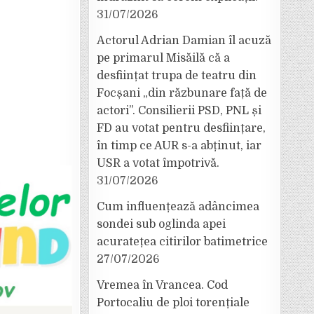
31/07/2026
Actorul Adrian Damian îl acuză
pe primarul Misăilă că a
desființat trupa de teatru din
Focșani „din răzbunare față de
actori”. Consilierii PSD, PNL și
FD au votat pentru desființare,
în timp ce AUR s-a abținut, iar
USR a votat împotrivă.
31/07/2026
Cum influențează adâncimea
sondei sub oglinda apei
acuratețea citirilor batimetrice
27/07/2026
Vremea în Vrancea. Cod
Portocaliu de ploi torențiale