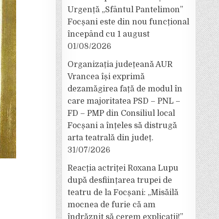
Urgență „Sfântul Pantelimon”
Focșani este din nou funcțional
începând cu 1 august
01/08/2026
Organizația județeană AUR
Vrancea își exprimă
dezamăgirea față de modul în
care majoritatea PSD – PNL –
FD – PMP din Consiliul local
Focșani a înțeles să distrugă
arta teatrală din județ.
31/07/2026
Reacția actriței Roxana Lupu
după desființarea trupei de
teatru de la Focșani: „Misăilă
mocnea de furie că am
îndrăznit să cerem explicații!”