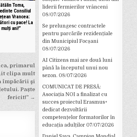
ătălin Toma,
liderii fermierilor vrânceni
edinte Consiliul
08/07/2026
ețean Vrancea:
ători cu pace! La
Se prelungesc contractele
mulți ani!”
pentru parcările rezidențiale
din Municipiul Focșani
08/07/2026
AI Citizens mai are două luni
ica, primarul
până la începutul unui nou
it clipa mult
sezon.
08/07/2026
a împăcării şi
COMUNICAT DE PRESĂ:
etului. Paște
Asociația NOI a finalizat cu
fericit!” →
succes proiectul Erasmus+
dedicat dezvoltării
competențelor formatorilor în
educația adulților
07/07/2026
Daniel Sava, Campion Mondial