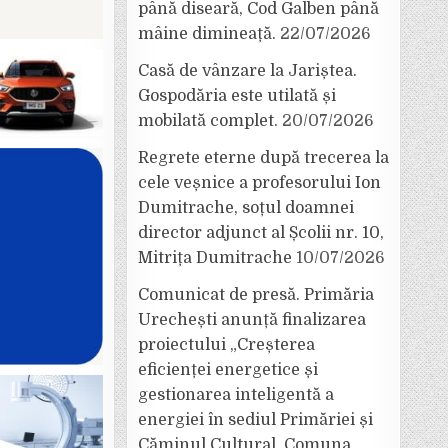
până diseară, Cod Galben până
mâine dimineață.
22/07/2026
Casă de vânzare la Jariștea.
Gospodăria este utilată și
mobilată complet.
20/07/2026
Regrete eterne după trecerea la
cele veșnice a profesorului Ion
Dumitrache, soțul doamnei
director adjunct al Școlii nr. 10,
Mitrița Dumitrache
10/07/2026
Comunicat de presă. Primăria
Urechești anunță finalizarea
proiectului „Creșterea
eficienței energetice și
gestionarea inteligentă a
energiei în sediul Primăriei și
Căminul Cultural, Comuna