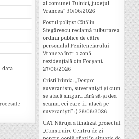
al comunei Tulnici, județul
Vrancea”
30/06/2026
Fostul polițist Cătălin
Stegărescu reclamă tulburarea
ordinii publice de către
personalul Penitenciarului
Vrancea într-o zonă
rezidențială din Focșani.
u data
27/06/2026
Cristi Irimia: „Despre
suveranism, suveraniști și cum
se atacă singuri, fără să-și dea
seama, cei care-i… atacă pe
rocesate
suveraniști” :)
26/06/2026
UAT Năruja a finalizat proiectul
„Construire Centru de zi
pentru copiii aflați în situație de