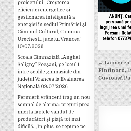
proiectului „Creșterea
eficienței energetice și
ANUNȚ. Ca
gestionarea inteligentă a
persoană pen
energiei în sediul Primăriei și
îngrijirea unei f
Căminul Cultural, Comuna
Focșani. Relați
telefon 07737
Urechești, județul Vrancea”
10/07/2026
Școala Gimnazială „Anghel
Navigar
← Lansarea 
Saligny” Focșani, pe locul I
Fîntînaru, l
între școlile gimnaziale din
în
Cuvioasă Pa
județul Vrancea la Evaluarea
articole
Națională
09/07/2026
Fermierii vrânceni trag un nou
semnal de alarmă: prețuri prea
mici la laptele vândut de
producători și piață tot mai
dificilă. „În plus, se repune pe