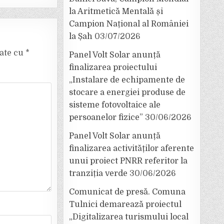
la Aritmetică Mentală și
Campion Național al României
la Șah
03/07/2026
cate cu
*
Panel Volt Solar anunță
finalizarea proiectului
„Instalare de echipamente de
stocare a energiei produse de
sisteme fotovoltaice ale
persoanelor fizice”
30/06/2026
Panel Volt Solar anunță
finalizarea activităților aferente
unui proiect PNRR referitor la
tranziția verde
30/06/2026
Comunicat de presă. Comuna
Tulnici demarează proiectul
„Digitalizarea turismului local