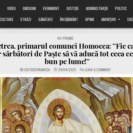
Ă
VIDEO
EMISIUNI
EVENIMENT
JUSTIȚIE
ADMINISTRAȚIE
POLITIC
CULTURĂ
STRĂZI
SĂNĂTATE
ÎNVĂȚĂMÂNT
OPINII
ANUNȚURI
EXE
POSTED
PROMO
IN
etrea, primarul comunei Homocea: ”Fie 
r sărbători de Paște să vă aducă tot ceea c
bun pe lume!”
ON
EDITIEDEVRANCEA
29/04/2021
LEAVE A COMMENT
VASILE
PETREA,
PRIMARUL
COMUNEI
HOMOCEA:
”FIE
CA
LUMINA
SFINTELOR
SĂRBĂTORI
DE
PAȘTE
SĂ
VĂ
ADUCĂ
TOT
CEEA