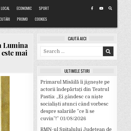
LOCAL
ECONOMIC
SPORT
CUTĂRI
PROMO
COOKIES
CAUTĂ AICI
ca Lumina
Search
e este mai
for:
ULTIMELE ȘTIRI
Primarul Misăilă îi jignește pe
actorii îndepărtați din Teatrul
Pastia: „Ei gândesc ca niște
socialiști atunci când vorbesc
despre salariile ”ce li se
cuvin”!”
01/08/2026
RMN-ul Spitalului Județean de