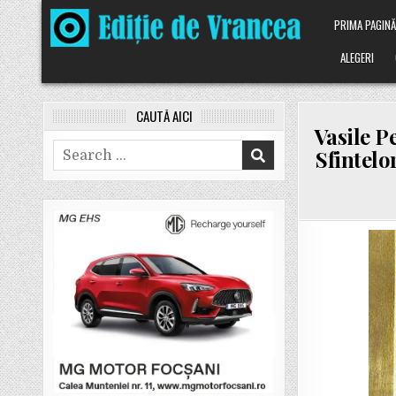
Skip
PRIMA PAGIN
to
content
ALEGERI
CAUTĂ AICI
Vasile P
Search
Sfintelo
for: