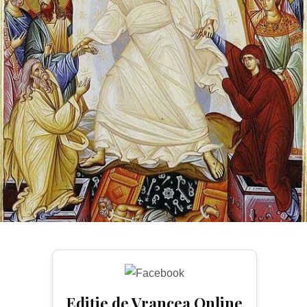
CE
ESTE
MAI
BUN
PE
LUME!”
Ediție de Vrancea Online