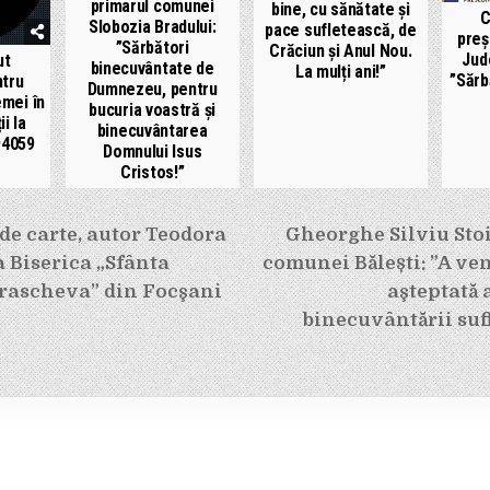
primarul comunei
bine, cu sănătate și
C
Slobozia Bradului:
pace sufletească, de
preș
”Sărbători
Crăciun și Anul Nou.
Jud
ut
binecuvântate de
La mulți ani!”
”Sărb
tru
Dumnezeu, pentru
emei în
bucuria voastră şi
i la
binecuvântarea
94059
Domnului Isus
Cristos!”
e
de carte, autor Teodora
Gheorghe Silviu Sto
a Biserica „Sfânta
comunei Bălești: ”A ven
rascheva” din Focşani
aşteptată 
binecuvântării sufl