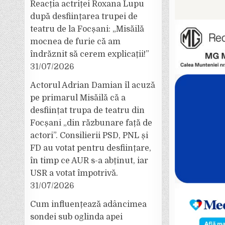
Reacția actriței Roxana Lupu
după desființarea trupei de
teatru de la Focșani: „Misăilă
mocnea de furie că am
îndrăznit să cerem explicații!”
31/07/2026
Actorul Adrian Damian îl acuză
pe primarul Misăilă că a
desființat trupa de teatru din
Focșani „din răzbunare față de
actori”. Consilierii PSD, PNL și
FD au votat pentru desființare,
în timp ce AUR s-a abținut, iar
USR a votat împotrivă.
31/07/2026
Cum influențează adâncimea
sondei sub oglinda apei