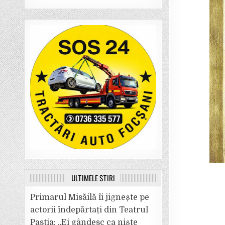
ULTIMELE ȘTIRI
Primarul Misăilă îi jignește pe
actorii îndepărtați din Teatrul
Pastia: „Ei gândesc ca niște