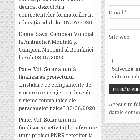
dedicat dezvoltării
Email
*
competențelor formatorilor în
educația adulților
07/07/2026
Daniel Sava, Campion Mondial
Site web
la Aritmetică Mentală și
Campion Național al României
la Șah
03/07/2026
Salvează-mi
Panel Volt Solar anunță
viitoare câ
finalizarea proiectului
„Instalare de echipamente de
stocare a energiei produse de
sisteme fotovoltaice ale
Acest site f
persoanelor fizice”
30/06/2026
datele comen
Panel Volt Solar anunță
finalizarea activităților aferente
unui proiect PNRR referitor la