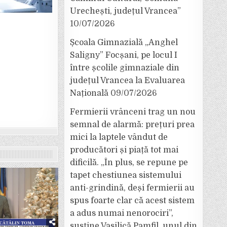
Urechești, județul Vrancea”
10/07/2026
Școala Gimnazială „Anghel
Saligny” Focșani, pe locul I
între școlile gimnaziale din
județul Vrancea la Evaluarea
Națională
09/07/2026
Fermierii vrânceni trag un nou
semnal de alarmă: prețuri prea
mici la laptele vândut de
producători și piață tot mai
dificilă. „În plus, se repune pe
tapet chestiunea sistemului
anti-grindină, deși fermierii au
spus foarte clar că acest sistem
a adus numai nenorociri”,
susține Vasilică Pamfil, unul din