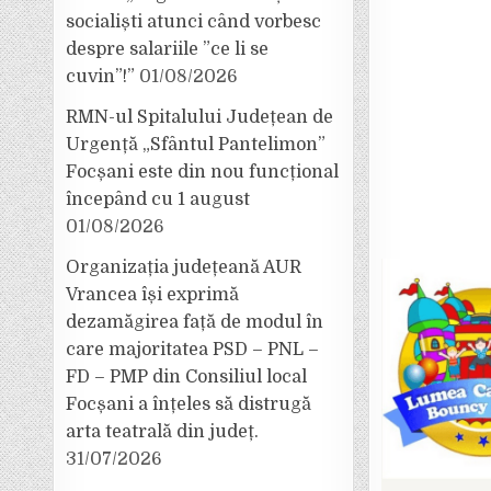
socialiști atunci când vorbesc
despre salariile ”ce li se
cuvin”!”
01/08/2026
RMN-ul Spitalului Județean de
Urgență „Sfântul Pantelimon”
Focșani este din nou funcțional
începând cu 1 august
01/08/2026
Organizația județeană AUR
Vrancea își exprimă
dezamăgirea față de modul în
care majoritatea PSD – PNL –
FD – PMP din Consiliul local
Focșani a înțeles să distrugă
arta teatrală din județ.
31/07/2026