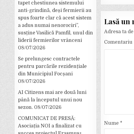
tapet chestiunea sistemului
anti-grindină, deși fermierii au
spus foarte clar că acest sistem
Lasă un 
a adus numai nenorociri”,
Adresa ta de 
susține Vasilică Pamfil, unul din
liderii fermierilor vrânceni
Comentariu
08/07/2026
Se prelungesc contractele
pentru parcările rezidențiale
din Municipiul Focșani
08/07/2026
AI Citizens mai are două luni
până la începutul unui nou
sezon.
08/07/2026
COMUNICAT DE PRESĂ:
Nume
*
Asociația NOI a finalizat cu
succes proiectul Erasmus+