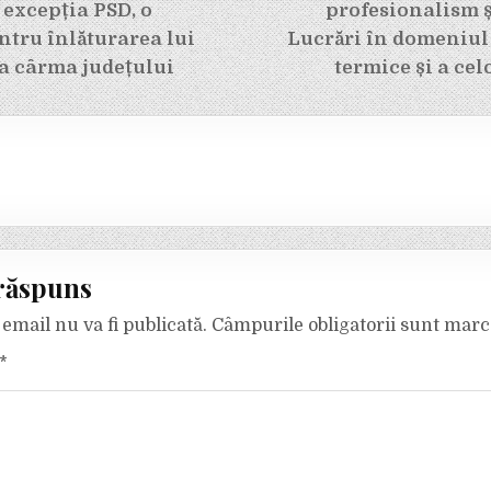
u excepția PSD, o
profesionalism și
ntru înlăturarea lui
Lucrări în domeniul 
a cârma județului
termice și a cel
răspuns
email nu va fi publicată.
Câmpurile obligatorii sunt mar
*