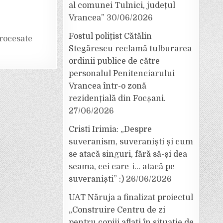
al comunei Tulnici, județul
Vrancea”
30/06/2026
Fostul polițist Cătălin
rocesate
Stegărescu reclamă tulburarea
ordinii publice de către
personalul Penitenciarului
Vrancea într-o zonă
rezidențială din Focșani.
27/06/2026
Cristi Irimia: „Despre
suveranism, suveraniști și cum
se atacă singuri, fără să-și dea
seama, cei care-i… atacă pe
suveraniști” :)
26/06/2026
UAT Năruja a finalizat proiectul
„Construire Centru de zi
pentru copiii aflați în situație de