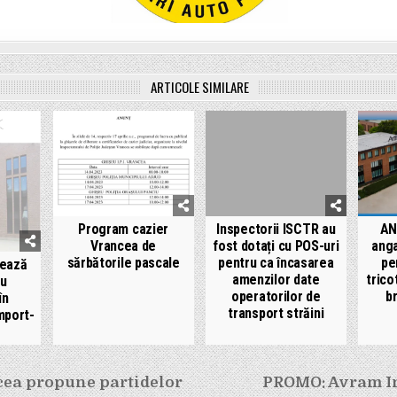
ARTICOLE SIMILARE
Program cazier
Inspectorii ISCTR au
AN
Vrancea de
fost dotați cu POS-uri
anga
sărbătorile pascale
pentru ca încasarea
pe
jează
amenzilor date
trico
cu
operatorilor de
b
în
transport străini
mport-
e
ea propune partidelor
PROMO: Avram In