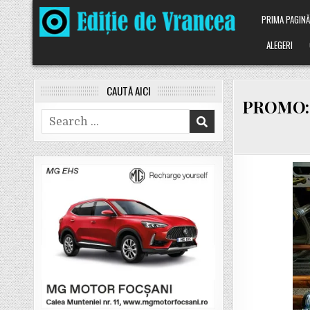
Skip
PRIMA PAGIN
to
content
ALEGERI
CAUTĂ AICI
PROMO: Av
Search
for: