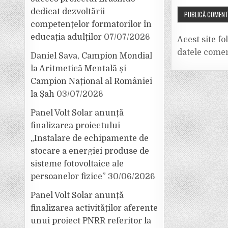
dedicat dezvoltării
competențelor formatorilor în
educația adulților
07/07/2026
Acest site f
datele comen
Daniel Sava, Campion Mondial
la Aritmetică Mentală și
Campion Național al României
la Șah
03/07/2026
Panel Volt Solar anunță
finalizarea proiectului
„Instalare de echipamente de
stocare a energiei produse de
sisteme fotovoltaice ale
persoanelor fizice”
30/06/2026
Panel Volt Solar anunță
finalizarea activităților aferente
unui proiect PNRR referitor la