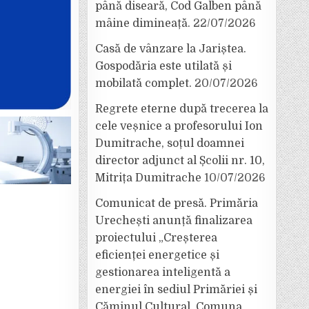
până diseară, Cod Galben până
mâine dimineață.
22/07/2026
Casă de vânzare la Jariștea.
Gospodăria este utilată și
mobilată complet.
20/07/2026
Regrete eterne după trecerea la
cele veșnice a profesorului Ion
Dumitrache, soțul doamnei
director adjunct al Școlii nr. 10,
Mitrița Dumitrache
10/07/2026
Comunicat de presă. Primăria
Urechești anunță finalizarea
proiectului „Creșterea
eficienței energetice și
gestionarea inteligentă a
energiei în sediul Primăriei și
Căminul Cultural, Comuna