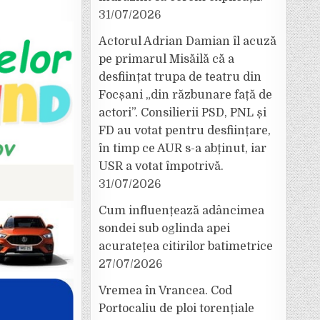
31/07/2026
Actorul Adrian Damian îl acuză
pe primarul Misăilă că a
desființat trupa de teatru din
Focșani „din răzbunare față de
actori”. Consilierii PSD, PNL și
FD au votat pentru desființare,
în timp ce AUR s-a abținut, iar
USR a votat împotrivă.
31/07/2026
Cum influențează adâncimea
sondei sub oglinda apei
acuratețea citirilor batimetrice
27/07/2026
Vremea în Vrancea. Cod
Portocaliu de ploi torențiale