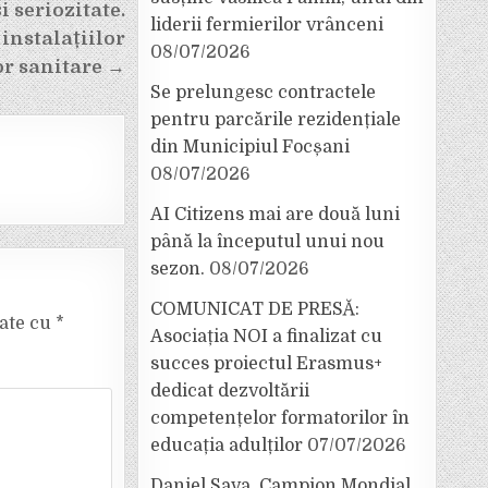
 seriozitate.
liderii fermierilor vrânceni
instalațiilor
08/07/2026
or sanitare →
Se prelungesc contractele
pentru parcările rezidențiale
din Municipiul Focșani
08/07/2026
AI Citizens mai are două luni
până la începutul unui nou
sezon.
08/07/2026
COMUNICAT DE PRESĂ:
cate cu
*
Asociația NOI a finalizat cu
succes proiectul Erasmus+
dedicat dezvoltării
competențelor formatorilor în
educația adulților
07/07/2026
Daniel Sava, Campion Mondial