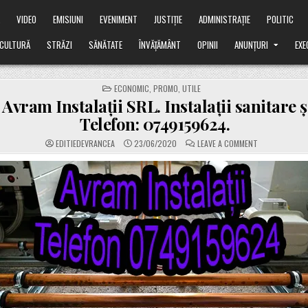
Ă
VIDEO
EMISIUNI
EVENIMENT
JUSTIȚIE
ADMINISTRAȚIE
POLITIC
CULTURĂ
STRĂZI
SĂNĂTATE
ÎNVĂȚĂMÂNT
OPINII
ANUNȚURI
EXE
POSTED
ECONOMIC
,
PROMO
,
UTILE
IN
ram Instalații SRL. Instalații sanitare ș
Telefon: 0749159624.
ON
EDITIEDEVRANCEA
23/06/2020
LEAVE A COMMENT
PROMO:
AVRAM
INSTALAȚII
SRL.
INSTALAȚII
SANITARE
ȘI
TERMICE.
TELEFON:
0749159624.