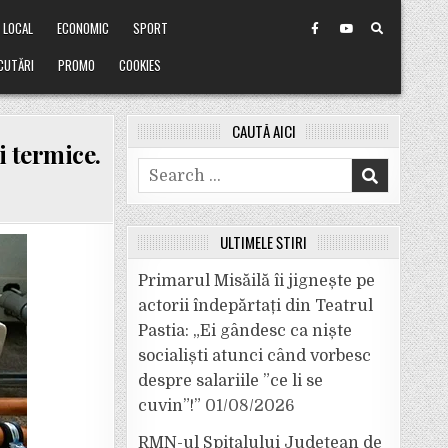
LOCAL
ECONOMIC
SPORT
CUTĂRI
PROMO
COOKIES
CAUTĂ AICI
i termice.
Search
for:
ULTIMELE ȘTIRI
Primarul Misăilă îi jignește pe
actorii îndepărtați din Teatrul
Pastia: „Ei gândesc ca niște
socialiști atunci când vorbesc
despre salariile ”ce li se
cuvin”!”
01/08/2026
RMN-ul Spitalului Județean de