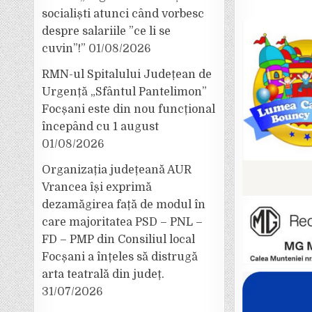
socialiști atunci când vorbesc
despre salariile ”ce li se
cuvin”!”
01/08/2026
RMN-ul Spitalului Județean de
Urgență „Sfântul Pantelimon”
Focșani este din nou funcțional
începând cu 1 august
01/08/2026
Organizația județeană AUR
Vrancea își exprimă
dezamăgirea față de modul în
care majoritatea PSD – PNL –
FD – PMP din Consiliul local
Focșani a înțeles să distrugă
arta teatrală din județ.
31/07/2026