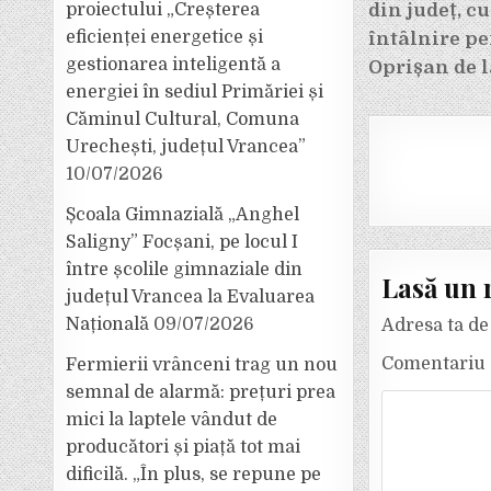
proiectului „Creșterea
din județ, c
în
eficienței energetice și
întâlnire pe
articole
gestionarea inteligentă a
Oprișan de l
energiei în sediul Primăriei și
Căminul Cultural, Comuna
Urechești, județul Vrancea”
10/07/2026
Școala Gimnazială „Anghel
Saligny” Focșani, pe locul I
între școlile gimnaziale din
Lasă un 
județul Vrancea la Evaluarea
Națională
09/07/2026
Adresa ta de 
Comentariu
Fermierii vrânceni trag un nou
semnal de alarmă: prețuri prea
mici la laptele vândut de
producători și piață tot mai
dificilă. „În plus, se repune pe