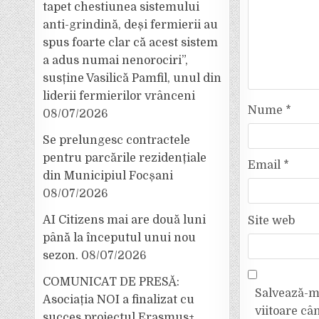
tapet chestiunea sistemului
anti-grindină, deși fermierii au
spus foarte clar că acest sistem
a adus numai nenorociri”,
susține Vasilică Pamfil, unul din
liderii fermierilor vrânceni
Nume
*
08/07/2026
Se prelungesc contractele
pentru parcările rezidențiale
Email
*
din Municipiul Focșani
08/07/2026
AI Citizens mai are două luni
Site web
până la începutul unui nou
sezon.
08/07/2026
COMUNICAT DE PRESĂ:
Salvează-mi
Asociația NOI a finalizat cu
viitoare câ
succes proiectul Erasmus+