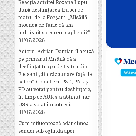
Reacția actriței Roxana Lupu
după desființarea trupei de
teatru de la Focșani: „Misăilă
mocnea de furie că am
îndrăznit să cerem explicații!”
31/07/2026
Actorul Adrian Damian îl acuză
pe primarul Misăilă că a
desființat trupa de teatru din
Focșani „din răzbunare față de
actori”. Consilierii PSD, PNL și
FD au votat pentru desființare,
în timp ce AUR s-a abținut, iar
USR a votat împotrivă.
31/07/2026
Cum influențează adâncimea
sondei sub oglinda apei