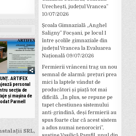
Urechești, județul Vrancea”
10/07/2026
Școala Gimnazială „Anghel
Saligny” Focșani, pe locul I
între școlile gimnaziale din
județul Vrancea la Evaluarea
Națională
09/07/2026
Fermierii vrânceni trag un nou
semnal de alarmă: prețuri prea
UNȚ. ARTIFEX
mici la laptele vândut de
jează personal
ntru secția de
producători și piață tot mai
taje și mașina de
dificilă. „În plus, se repune pe
rodat Parmell
tapet chestiunea sistemului
anti-grindină, deși fermierii au
spus foarte clar că acest sistem
a adus numai nenorociri”,
stalații SRL,
susține Vasilică Pamfil, unul din