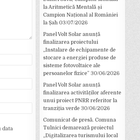
la Aritmetică Mentală și
Campion Național al României
la Șah
03/07/2026
Panel Volt Solar anunță
finalizarea proiectului
„Instalare de echipamente de
stocare a energiei produse de
sisteme fotovoltaice ale
persoanelor fizice”
30/06/2026
Panel Volt Solar anunță
finalizarea activităților aferente
unui proiect PNRR referitor la
tranziția verde
30/06/2026
Comunicat de presă. Comuna
Tulnici demarează proiectul
u data
„Digitalizarea turismului local