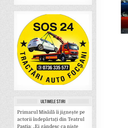
ULTIMELE ȘTIRI
Primarul Misăilă îi jignește pe
actorii îndepărtați din Teatrul
Pastia: „Ei gândesc ca niște