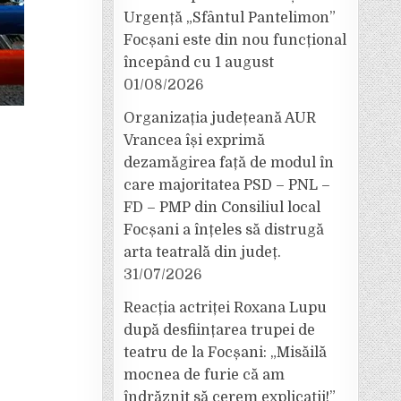
Urgență „Sfântul Pantelimon”
Focșani este din nou funcțional
începând cu 1 august
01/08/2026
Organizația județeană AUR
Vrancea își exprimă
dezamăgirea față de modul în
care majoritatea PSD – PNL –
FD – PMP din Consiliul local
Focșani a înțeles să distrugă
arta teatrală din județ.
31/07/2026
Reacția actriței Roxana Lupu
după desființarea trupei de
teatru de la Focșani: „Misăilă
mocnea de furie că am
îndrăznit să cerem explicații!”