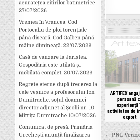
acuratețea citirilor batimetrice
27/07/2026
Vremea în Vrancea. Cod
Portocaliu de ploi torențiale
până diseară, Cod Galben până
mâine dimineață.
22/07/2026
Casă de vânzare la Jariștea.
Gospodăria este utilată și
mobilată complet.
20/07/2026
Regrete eterne după trecerea la
cele veșnice a profesorului Ion
ARTIFEX anga
persoană 
Dumitrache, soțul doamnei
experiență 
director adjunct al Școlii nr. 10,
activitatea de i
Mitrița Dumitrache
10/07/2026
export
Comunicat de presă. Primăria
Navigar
← PNL Vranc
Urechești anunță finalizarea