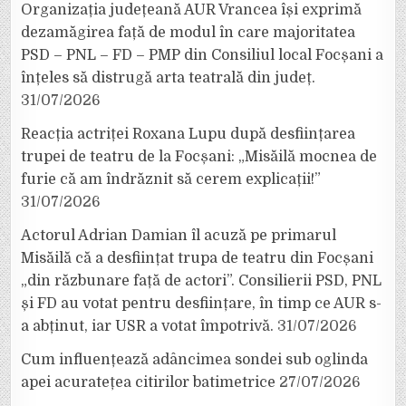
Organizația județeană AUR Vrancea își exprimă
dezamăgirea față de modul în care majoritatea
PSD – PNL – FD – PMP din Consiliul local Focșani a
înțeles să distrugă arta teatrală din județ.
31/07/2026
Reacția actriței Roxana Lupu după desființarea
trupei de teatru de la Focșani: „Misăilă mocnea de
furie că am îndrăznit să cerem explicații!”
31/07/2026
Actorul Adrian Damian îl acuză pe primarul
Misăilă că a desființat trupa de teatru din Focșani
„din răzbunare față de actori”. Consilierii PSD, PNL
și FD au votat pentru desființare, în timp ce AUR s-
a abținut, iar USR a votat împotrivă.
31/07/2026
Cum influențează adâncimea sondei sub oglinda
apei acuratețea citirilor batimetrice
27/07/2026