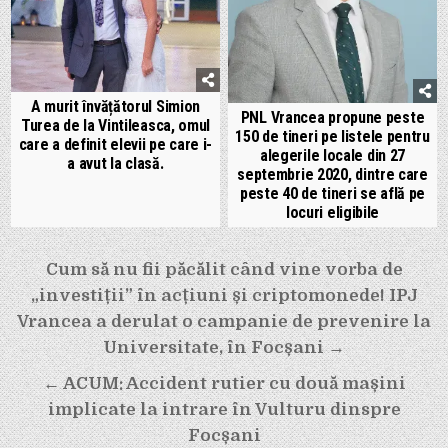
A murit învățătorul Simion
PNL Vrancea propune peste
Turea de la Vintileasca, omul
150 de tineri pe listele pentru
care a definit elevii pe care i-
alegerile locale din 27
a avut la clasă.
septembrie 2020, dintre care
peste 40 de tineri se află pe
locuri eligibile
Navigare
Cum să nu fii păcălit când vine vorba de
în
„investiții” în acțiuni și criptomonede! IPJ
articole
Vrancea a derulat o campanie de prevenire la
Universitate, în Focșani →
← ACUM: Accident rutier cu două mașini
implicate la intrare în Vulturu dinspre
Focșani