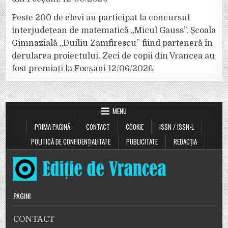
Peste 200 de elevi au participat la concursul
interjudețean de matematică „Micul Gauss”, Școala
Gimnazială „Duiliu Zamfirescu” fiind parteneră în
derularea proiectului. Zeci de copii din Vrancea au
fost premiați la Focșani
12/06/2026
MENU
PRIMA PAGINĂ
CONTACT
COOKIE
ISSN / ISSN-L
POLITICĂ DE CONFIDENȚIALITATE
PUBLICITATE
REDACȚIA
PAGINI
CONTACT