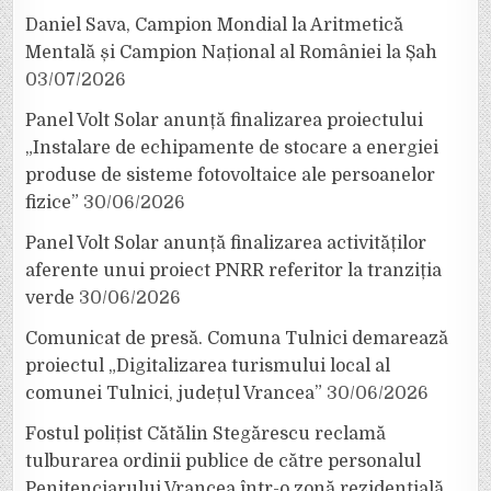
Daniel Sava, Campion Mondial la Aritmetică
Mentală și Campion Național al României la Șah
03/07/2026
Panel Volt Solar anunță finalizarea proiectului
„Instalare de echipamente de stocare a energiei
produse de sisteme fotovoltaice ale persoanelor
fizice”
30/06/2026
Panel Volt Solar anunță finalizarea activităților
aferente unui proiect PNRR referitor la tranziția
verde
30/06/2026
Comunicat de presă. Comuna Tulnici demarează
proiectul „Digitalizarea turismului local al
comunei Tulnici, județul Vrancea”
30/06/2026
Fostul polițist Cătălin Stegărescu reclamă
tulburarea ordinii publice de către personalul
Penitenciarului Vrancea într-o zonă rezidențială