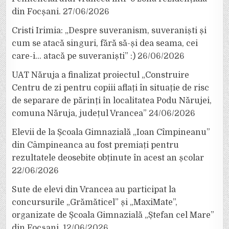
din Focșani.
27/06/2026
Cristi Irimia: „Despre suveranism, suveraniști și
cum se atacă singuri, fără să-și dea seama, cei
care-i… atacă pe suveraniști” :)
26/06/2026
UAT Năruja a finalizat proiectul „Construire
Centru de zi pentru copiii aflați în situație de risc
de separare de părinți în localitatea Podu Nărujei,
comuna Năruja, județul Vrancea”
24/06/2026
Elevii de la Școala Gimnazială „Ioan Cîmpineanu”
din Câmpineanca au fost premiați pentru
rezultatele deosebite obținute în acest an școlar
22/06/2026
Sute de elevi din Vrancea au participat la
concursurile „Grămăticel” și „MaxiMate”,
organizate de Școala Gimnazială „Ștefan cel Mare”
din Focșani.
12/06/2026