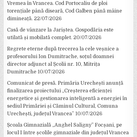
Vremea în Vrancea. Cod Portocaliu de ploi
torențiale până diseară, Cod Galben până mâine
dimineață.
22/07/2026
Casă de vânzare la Jariștea. Gospodăria este
utilată și mobilată complet.
20/07/2026
Regrete eterne după trecerea la cele veșnice a
profesorului Ion Dumitrache, soțul doamnei
director adjunct al Școlii nr. 10, Mitrița
Dumitrache
10/07/2026
Comunicat de presă. Primăria Urechești anunță
finalizarea proiectului „Creșterea eficienței
energetice și gestionarea inteligentă a energiei în
sediul Primăriei și Căminul Cultural, Comuna
Urechești, județul Vrancea”
10/07/2026
Școala Gimnazială „Anghel Saligny” Focșani, pe
locul I între școlile gimnaziale din județul Vrancea