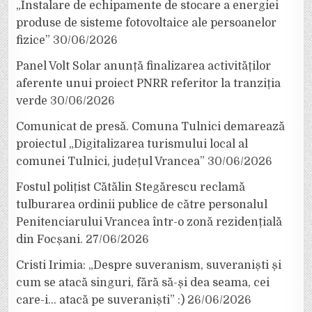
„Instalare de echipamente de stocare a energiei
produse de sisteme fotovoltaice ale persoanelor
fizice”
30/06/2026
Panel Volt Solar anunță finalizarea activităților
aferente unui proiect PNRR referitor la tranziția
verde
30/06/2026
Comunicat de presă. Comuna Tulnici demarează
proiectul „Digitalizarea turismului local al
comunei Tulnici, județul Vrancea”
30/06/2026
Fostul polițist Cătălin Stegărescu reclamă
tulburarea ordinii publice de către personalul
Penitenciarului Vrancea într-o zonă rezidențială
din Focșani.
27/06/2026
Cristi Irimia: „Despre suveranism, suveraniști și
cum se atacă singuri, fără să-și dea seama, cei
care-i… atacă pe suveraniști” :)
26/06/2026