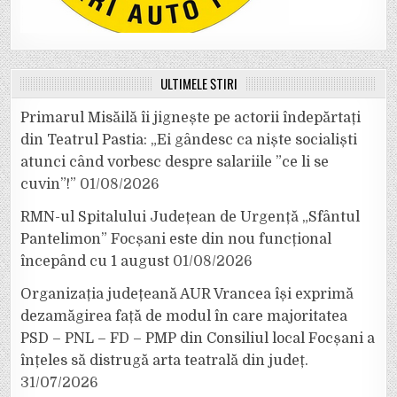
ULTIMELE ȘTIRI
Primarul Misăilă îi jignește pe actorii îndepărtați
din Teatrul Pastia: „Ei gândesc ca niște socialiști
atunci când vorbesc despre salariile ”ce li se
cuvin”!”
01/08/2026
RMN-ul Spitalului Județean de Urgență „Sfântul
Pantelimon” Focșani este din nou funcțional
începând cu 1 august
01/08/2026
Organizația județeană AUR Vrancea își exprimă
dezamăgirea față de modul în care majoritatea
PSD – PNL – FD – PMP din Consiliul local Focșani a
înțeles să distrugă arta teatrală din județ.
31/07/2026