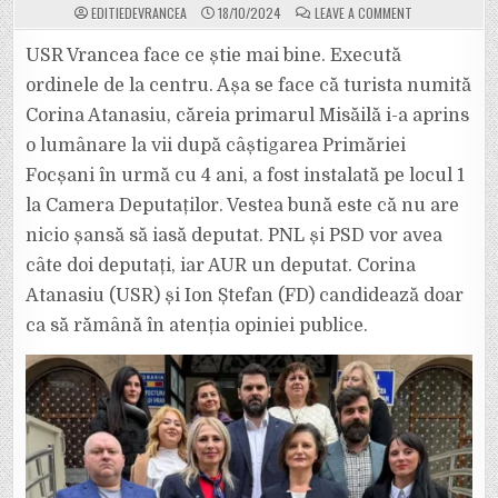
ON
EDITIEDEVRANCEA
18/10/2024
LEAVE A COMMENT
USR
=
PSD.
USR Vrancea face ce știe mai bine. Execută
USR
VRANCEA
ordinele de la centru. Așa se face că turista numită
A
PUS-
Corina Atanasiu, căreia primarul Misăilă i-a aprins
O
ÎN
o lumânare la vii după câștigarea Primăriei
FRUNTEA
LISTEI
PENTRU
Focșani în urmă cu 4 ani, a fost instalată pe locul 1
CAMERA
DEPUTAȚILOR
la Camera Deputaților. Vestea bună este că nu are
PE
TURISTA
nicio șansă să iasă deputat. PNL și PSD vor avea
DE
LA
câte doi deputați, iar AUR un deputat. Corina
BUCUREȘTI,
CORINA
ATANASIU
Atanasiu (USR) și Ion Ștefan (FD) candidează doar
ca să rămână în atenția opiniei publice.