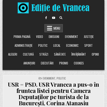
Skip
to
content
MENU
PRIMA PAGINĂ
VIDEO
EMISIUNI
EVENIMENT
JUSTIȚIE
ADMINISTRAȚIE
POLITIC
LOCAL
ECONOMIC
SPORT
ALEGERI
CULTURĂ
STRĂZI
SĂNĂTATE
ÎNVĂȚĂMÂNT
OPINII
ANUNȚURI
EXECUTĂRI
PROMO
COOKIES
POSTED
EVENIMENT
,
POLITIC
IN
USR = PSD. USR Vrancea a pus-o în
fruntea listei pentru Camera
Deputaților pe turista de la
București, Corina Atanasiu