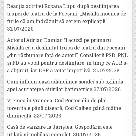
Reacția actriței Roxana Lupu după desființarea
trupei de teatru de la Focșani: „Misăilă mocnea de
furie că am îndrăznit să cerem explicații!”
31/07/2026
Actorul Adrian Damian îl acuză pe primarul
Misăilă că a desființat trupa de teatru din Focșani
„din răzbunare față de actori”. Consilierii PSD, PNL
și FD au votat pentru desființare, în timp ce AUR s-
a abținut, iar USR a votat împotrivă.
31/07/2026
Cum influențează adâncimea sondei sub oglinda
apei acuratețea citirilor batimetrice
27/07/2026
Vremea în Vrancea. Cod Portocaliu de ploi
torențiale până diseară, Cod Galben până mâine
dimineață.
22/07/2026
Casă de vânzare la Jariștea. Gospodăria este
utilată și mobilată complet.
20/07/2026