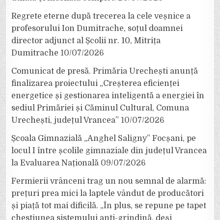
Regrete eterne după trecerea la cele veșnice a
profesorului Ion Dumitrache, soțul doamnei
director adjunct al Școlii nr. 10, Mitrița
Dumitrache
10/07/2026
Comunicat de presă. Primăria Urechești anunță
finalizarea proiectului „Creșterea eficienței
energetice și gestionarea inteligentă a energiei în
sediul Primăriei și Căminul Cultural, Comuna
Urechești, județul Vrancea”
10/07/2026
Școala Gimnazială „Anghel Saligny” Focșani, pe
locul I între școlile gimnaziale din județul Vrancea
la Evaluarea Națională
09/07/2026
Fermierii vrânceni trag un nou semnal de alarmă:
prețuri prea mici la laptele vândut de producători
și piață tot mai dificilă. „În plus, se repune pe tapet
chestiunea sistemului anti-grindină, deși