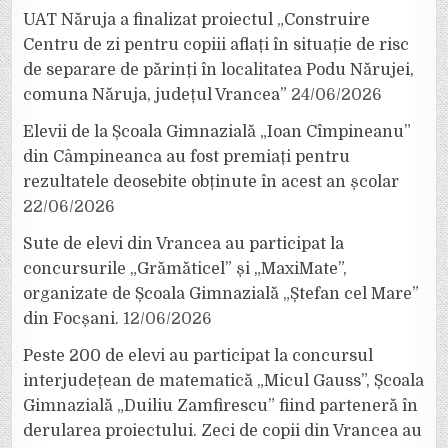
UAT Năruja a finalizat proiectul „Construire
Centru de zi pentru copiii aflați în situație de risc
de separare de părinți în localitatea Podu Nărujei,
comuna Năruja, județul Vrancea”
24/06/2026
Elevii de la Școala Gimnazială „Ioan Cîmpineanu”
din Câmpineanca au fost premiați pentru
rezultatele deosebite obținute în acest an școlar
22/06/2026
Sute de elevi din Vrancea au participat la
concursurile „Grămăticel” și „MaxiMate”,
organizate de Școala Gimnazială „Ștefan cel Mare”
din Focșani.
12/06/2026
Peste 200 de elevi au participat la concursul
interjudețean de matematică „Micul Gauss”, Școala
Gimnazială „Duiliu Zamfirescu” fiind parteneră în
derularea proiectului. Zeci de copii din Vrancea au