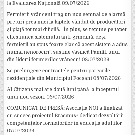
la Evaluarea Națională
09/07/2026
Fermierii vrânceni trag un nou semnal de alarmă:
prețuri prea mici la laptele vândut de producători
și piață tot mai dificilă. „În plus, se repune pe tapet
chestiunea sistemului anti-grindină, deși
fermierii au spus foarte clar că acest sistem a adus
numai nenorociri”, susține Vasilică Pamfil, unul
din liderii fermierilor vrânceni
08/07/2026
Se prelungesc contractele pentru parcările
rezidențiale din Municipiul Focșani
08/07/2026
AI Citizens mai are două luni până la începutul
unui nou sezon.
08/07/2026
COMUNICAT DE PRESĂ: Asociația NOI a finalizat
cu succes proiectul Erasmus+ dedicat dezvoltării
competențelor formatorilor în educația adulților
07/07/2026