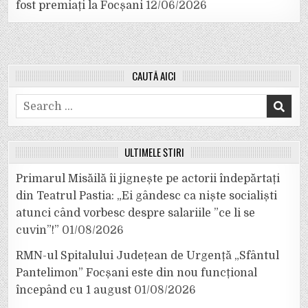
fost premiați la Focșani
12/06/2026
CAUTĂ AICI
Search
for:
ULTIMELE ȘTIRI
Primarul Misăilă îi jignește pe actorii îndepărtați
din Teatrul Pastia: „Ei gândesc ca niște socialiști
atunci când vorbesc despre salariile ”ce li se
cuvin”!”
01/08/2026
RMN-ul Spitalului Județean de Urgență „Sfântul
Pantelimon” Focșani este din nou funcțional
începând cu 1 august
01/08/2026