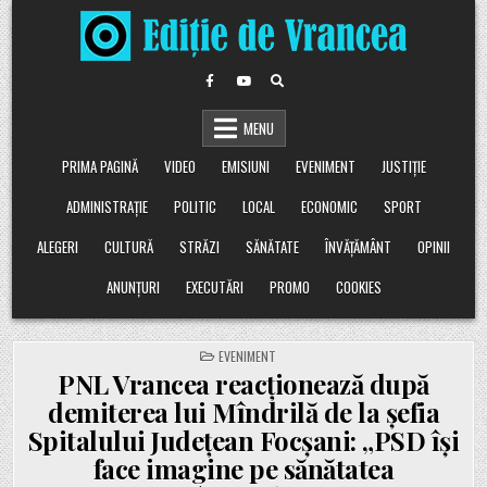
Skip
to
content
MENU
PRIMA PAGINĂ
VIDEO
EMISIUNI
EVENIMENT
JUSTIȚIE
ADMINISTRAȚIE
POLITIC
LOCAL
ECONOMIC
SPORT
ALEGERI
CULTURĂ
STRĂZI
SĂNĂTATE
ÎNVĂȚĂMÂNT
OPINII
ANUNȚURI
EXECUTĂRI
PROMO
COOKIES
POSTED
EVENIMENT
IN
PNL Vrancea reacționează după
demiterea lui Mîndrilă de la șefia
Spitalului Județean Focșani: „PSD își
face imagine pe sănătatea