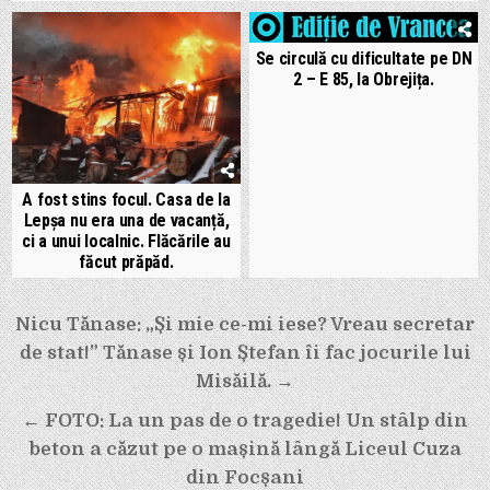
Se circulă cu dificultate pe DN
2 – E 85, la Obrejița.
A fost stins focul. Casa de la
Lepșa nu era una de vacanță,
ci a unui localnic. Flăcările au
făcut prăpăd.
Navigare
Nicu Tănase: „Și mie ce-mi iese? Vreau secretar
în
de stat!” Tănase și Ion Ștefan îi fac jocurile lui
articole
Misăilă. →
← FOTO: La un pas de o tragedie! Un stâlp din
beton a căzut pe o mașină lângă Liceul Cuza
din Focșani