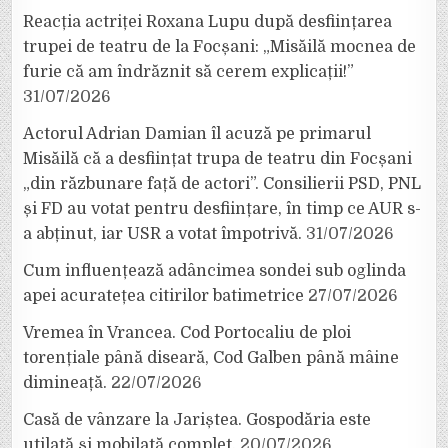
Reacția actriței Roxana Lupu după desființarea
trupei de teatru de la Focșani: „Misăilă mocnea de
furie că am îndrăznit să cerem explicații!”
31/07/2026
Actorul Adrian Damian îl acuză pe primarul
Misăilă că a desființat trupa de teatru din Focșani
„din răzbunare față de actori”. Consilierii PSD, PNL
și FD au votat pentru desființare, în timp ce AUR s-
a abținut, iar USR a votat împotrivă.
31/07/2026
Cum influențează adâncimea sondei sub oglinda
apei acuratețea citirilor batimetrice
27/07/2026
Vremea în Vrancea. Cod Portocaliu de ploi
torențiale până diseară, Cod Galben până mâine
dimineață.
22/07/2026
Casă de vânzare la Jariștea. Gospodăria este
utilată și mobilată complet.
20/07/2026