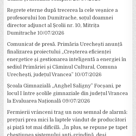
Regrete eterne după trecerea la cele veșnice a
profesorului Ion Dumitrache, soțul doamnei
director adjunct al Școlii nr. 10, Mitrița
Dumitrache
10/07/2026
Comunicat de presă. Primăria Urechești anunță
finalizarea proiectului „Creșterea eficienței
energetice și gestionarea inteligentă a energiei în
sediul Primăriei și Căminul Cultural, Comuna
Urechești, județul Vrancea”
10/07/2026
Școala Gimnazială „Anghel Saligny” Focșani, pe
locul I între școlile gimnaziale din județul Vrancea
la Evaluarea Națională
09/07/2026
Fermierii vrânceni trag un nou semnal de alarmă:
prețuri prea mici la laptele vândut de producători
și piață tot mai dificilă. „În plus, se repune pe tapet
chestiunea sistemului anti-grindină, deși