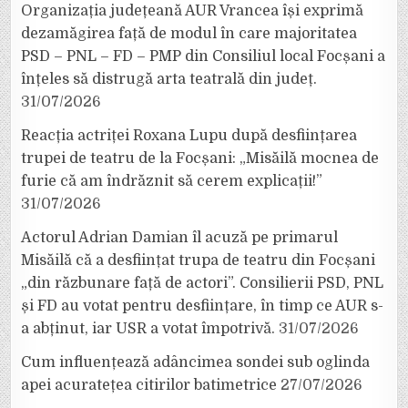
Organizația județeană AUR Vrancea își exprimă
dezamăgirea față de modul în care majoritatea
PSD – PNL – FD – PMP din Consiliul local Focșani a
înțeles să distrugă arta teatrală din județ.
31/07/2026
Reacția actriței Roxana Lupu după desființarea
trupei de teatru de la Focșani: „Misăilă mocnea de
furie că am îndrăznit să cerem explicații!”
31/07/2026
Actorul Adrian Damian îl acuză pe primarul
Misăilă că a desființat trupa de teatru din Focșani
„din răzbunare față de actori”. Consilierii PSD, PNL
și FD au votat pentru desființare, în timp ce AUR s-
a abținut, iar USR a votat împotrivă.
31/07/2026
Cum influențează adâncimea sondei sub oglinda
apei acuratețea citirilor batimetrice
27/07/2026