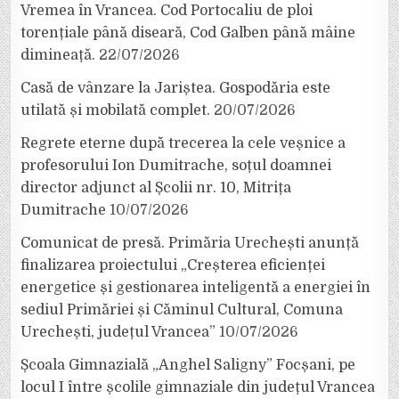
Vremea în Vrancea. Cod Portocaliu de ploi
torențiale până diseară, Cod Galben până mâine
dimineață.
22/07/2026
Casă de vânzare la Jariștea. Gospodăria este
utilată și mobilată complet.
20/07/2026
Regrete eterne după trecerea la cele veșnice a
profesorului Ion Dumitrache, soțul doamnei
director adjunct al Școlii nr. 10, Mitrița
Dumitrache
10/07/2026
Comunicat de presă. Primăria Urechești anunță
finalizarea proiectului „Creșterea eficienței
energetice și gestionarea inteligentă a energiei în
sediul Primăriei și Căminul Cultural, Comuna
Urechești, județul Vrancea”
10/07/2026
Școala Gimnazială „Anghel Saligny” Focșani, pe
locul I între școlile gimnaziale din județul Vrancea