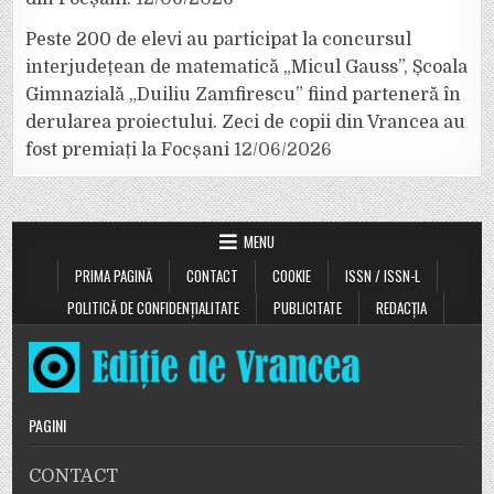
Peste 200 de elevi au participat la concursul
interjudețean de matematică „Micul Gauss”, Școala
Gimnazială „Duiliu Zamfirescu” fiind parteneră în
derularea proiectului. Zeci de copii din Vrancea au
fost premiați la Focșani
12/06/2026
MENU
PRIMA PAGINĂ
CONTACT
COOKIE
ISSN / ISSN-L
POLITICĂ DE CONFIDENȚIALITATE
PUBLICITATE
REDACȚIA
PAGINI
CONTACT