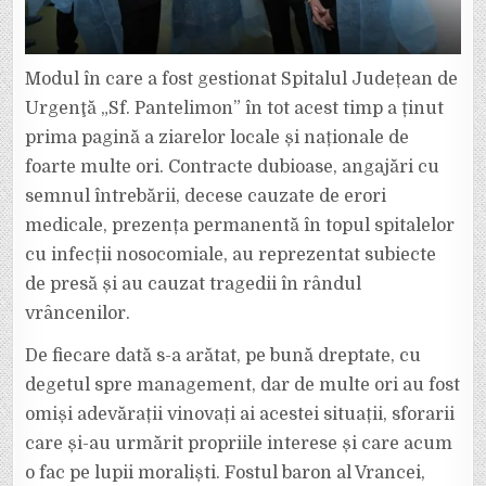
Modul în care a fost gestionat Spitalul Județean de
Urgenţă „Sf. Pantelimon” în tot acest timp a ținut
prima pagină a ziarelor locale și naționale de
foarte multe ori. Contracte dubioase, angajări cu
semnul întrebării, decese cauzate de erori
medicale, prezența permanentă în topul spitalelor
cu infecții nosocomiale, au reprezentat subiecte
de presă și au cauzat tragedii în rândul
vrâncenilor.
De fiecare dată s-a arătat, pe bună dreptate, cu
degetul spre management, dar de multe ori au fost
omiși adevărații vinovați ai acestei situații, sforarii
care și-au urmărit propriile interese și care acum
o fac pe lupii moraliști. Fostul baron al Vrancei,