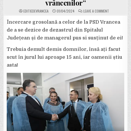
vrâncenilor”
ON
EDITIEDEVRANCEA
01/04/2024
LEAVE A COMMENT
PNL
VRANCEA
REACȚIONEAZĂ
Încercare grosolană a celor de la PSD Vrancea
DUPĂ
DEMITEREA
de a se dezice de dezastrul din Spitalul
LUI
MÎNDRILĂ
Județean și de managerul pus si susținut de ei!
DE
LA
ȘEFIA
Trebuia demult demis domnilor, însă ați facut
SPITALULUI
JUDEȚEAN
FOCȘANI:
scut în jurul lui aproape 15 ani, iar oamenii știu
„PSD
ÎȘI
asta!
FACE
IMAGINE
PE
SĂNĂTATEA
VRÂNCENILOR”