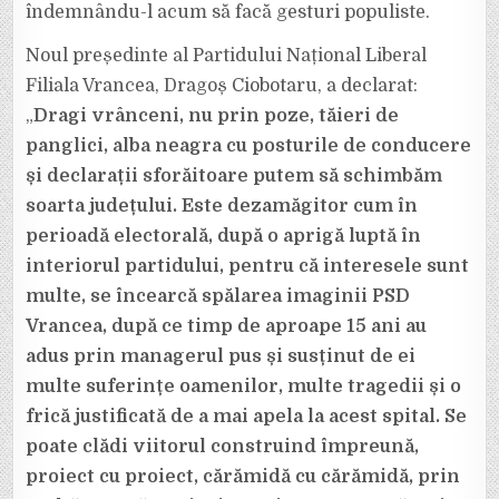
îndemnându-l acum să facă gesturi populiste.
Noul președinte al Partidului Național Liberal
Filiala Vrancea, Dragoș Ciobotaru, a declarat:
„
Dragi vrânceni, nu prin poze, tăieri de
panglici, alba neagra cu posturile de conducere
și declarații sforăitoare putem să schimbăm
soarta județului. Este dezamăgitor cum în
perioadă electorală, după o aprigă luptă în
interiorul partidului, pentru că interesele sunt
multe, se încearcă spălarea imaginii PSD
Vrancea, după ce timp de aproape 15 ani au
adus prin managerul pus și susținut de ei
multe suferințe oamenilor, multe tragedii și o
frică justificată de a mai apela la acest spital. Se
poate clădi viitorul construind împreună,
proiect cu proiect, cărămidă cu cărămidă, prin