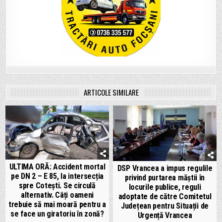
ARTICOLE SIMILARE
ULTIMA ORĂ: Accident mortal
DSP Vrancea a impus regulile
pe DN 2 – E 85, la intersecția
privind purtarea măștii în
spre Cotești. Se circulă
locurile publice, reguli
alternativ. Câți oameni
adoptate de către Comitetul
trebuie să mai moară pentru a
Județean pentru Situații de
se face un giratoriu în zonă?
Urgență Vrancea