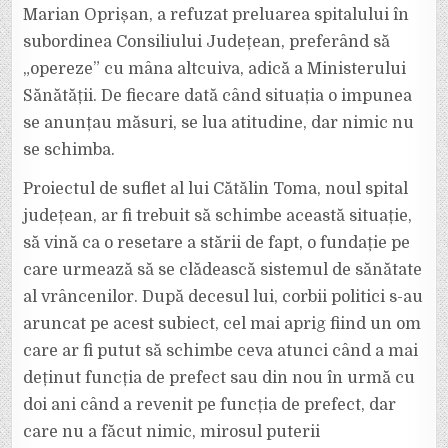
Marian Oprișan, a refuzat preluarea spitalului în
subordinea Consiliului Județean, preferând să
„opereze” cu mâna altcuiva, adică a Ministerului
Sănătății. De fiecare dată când situația o impunea
se anunțau măsuri, se lua atitudine, dar nimic nu
se schimba.
Proiectul de suflet al lui Cătălin Toma, noul spital
județean, ar fi trebuit să schimbe această situație,
să vină ca o resetare a stării de fapt, o fundație pe
care urmează să se clădească sistemul de sănătate
al vrâncenilor. După decesul lui, corbii politici s-au
aruncat pe acest subiect, cel mai aprig fiind un om
care ar fi putut să schimbe ceva atunci când a mai
deținut funcția de prefect sau din nou în urmă cu
doi ani când a revenit pe funcția de prefect, dar
care nu a făcut nimic, mirosul puterii