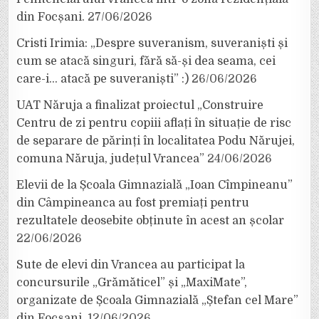
din Focșani.
27/06/2026
Cristi Irimia: „Despre suveranism, suveraniști și
cum se atacă singuri, fără să-și dea seama, cei
care-i… atacă pe suveraniști” :)
26/06/2026
UAT Năruja a finalizat proiectul „Construire
Centru de zi pentru copiii aflați în situație de risc
de separare de părinți în localitatea Podu Nărujei,
comuna Năruja, județul Vrancea”
24/06/2026
Elevii de la Școala Gimnazială „Ioan Cîmpineanu”
din Câmpineanca au fost premiați pentru
rezultatele deosebite obținute în acest an școlar
22/06/2026
Sute de elevi din Vrancea au participat la
concursurile „Grămăticel” și „MaxiMate”,
organizate de Școala Gimnazială „Ștefan cel Mare”
din Focșani.
12/06/2026