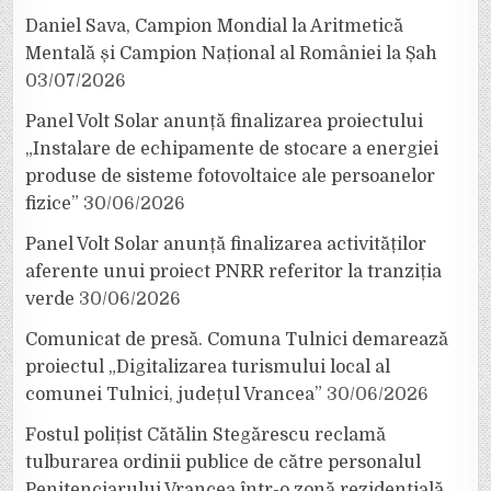
Daniel Sava, Campion Mondial la Aritmetică
Mentală și Campion Național al României la Șah
03/07/2026
Panel Volt Solar anunță finalizarea proiectului
„Instalare de echipamente de stocare a energiei
produse de sisteme fotovoltaice ale persoanelor
fizice”
30/06/2026
Panel Volt Solar anunță finalizarea activităților
aferente unui proiect PNRR referitor la tranziția
verde
30/06/2026
Comunicat de presă. Comuna Tulnici demarează
proiectul „Digitalizarea turismului local al
comunei Tulnici, județul Vrancea”
30/06/2026
Fostul polițist Cătălin Stegărescu reclamă
tulburarea ordinii publice de către personalul
Penitenciarului Vrancea într-o zonă rezidențială