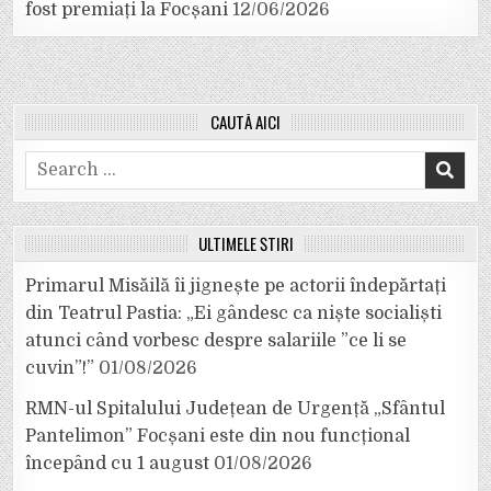
fost premiați la Focșani
12/06/2026
CAUTĂ AICI
Search
for:
ULTIMELE ȘTIRI
Primarul Misăilă îi jignește pe actorii îndepărtați
din Teatrul Pastia: „Ei gândesc ca niște socialiști
atunci când vorbesc despre salariile ”ce li se
cuvin”!”
01/08/2026
RMN-ul Spitalului Județean de Urgență „Sfântul
Pantelimon” Focșani este din nou funcțional
începând cu 1 august
01/08/2026