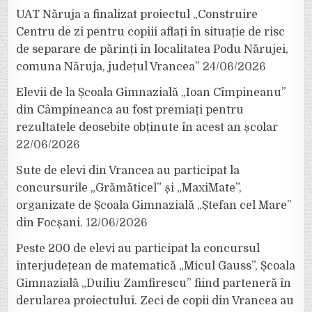
UAT Năruja a finalizat proiectul „Construire
Centru de zi pentru copiii aflați în situație de risc
de separare de părinți în localitatea Podu Nărujei,
comuna Năruja, județul Vrancea”
24/06/2026
Elevii de la Școala Gimnazială „Ioan Cîmpineanu”
din Câmpineanca au fost premiați pentru
rezultatele deosebite obținute în acest an școlar
22/06/2026
Sute de elevi din Vrancea au participat la
concursurile „Grămăticel” și „MaxiMate”,
organizate de Școala Gimnazială „Ștefan cel Mare”
din Focșani.
12/06/2026
Peste 200 de elevi au participat la concursul
interjudețean de matematică „Micul Gauss”, Școala
Gimnazială „Duiliu Zamfirescu” fiind parteneră în
derularea proiectului. Zeci de copii din Vrancea au