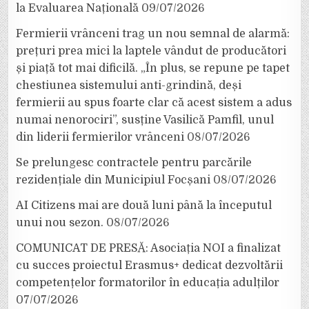
la Evaluarea Națională
09/07/2026
Fermierii vrânceni trag un nou semnal de alarmă:
prețuri prea mici la laptele vândut de producători
și piață tot mai dificilă. „În plus, se repune pe tapet
chestiunea sistemului anti-grindină, deși
fermierii au spus foarte clar că acest sistem a adus
numai nenorociri”, susține Vasilică Pamfil, unul
din liderii fermierilor vrânceni
08/07/2026
Se prelungesc contractele pentru parcările
rezidențiale din Municipiul Focșani
08/07/2026
AI Citizens mai are două luni până la începutul
unui nou sezon.
08/07/2026
COMUNICAT DE PRESĂ: Asociația NOI a finalizat
cu succes proiectul Erasmus+ dedicat dezvoltării
competențelor formatorilor în educația adulților
07/07/2026