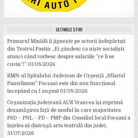
ULTIMELE ȘTIRI
Primarul Misăilă îi jignește pe actorii îndepărtați
din Teatrul Pastia: „Ei gândesc ca niște socialiști
atunci când vorbesc despre salariile ”ce li se
cuvin”!”
01/08/2026
RMN-ul Spitalului Județean de Urgență „Sfântul
Pantelimon” Focșani este din nou funcțional
începând cu 1 august
01/08/2026
Organizația județeană AUR Vrancea își exprimă
dezamăgirea față de modul în care majoritatea
PSD – PNL – FD – PMP din Consiliul local Focșani a
înțeles să distrugă arta teatrală din județ.
31/07/2026