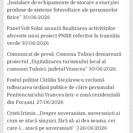
„Instalare de echipamente de stocare a energiei
produse de sisteme fotovoltaice ale persoanelor
fizice”
30/06/2026
Panel Volt Solar anunță finalizarea activităților
aferente unui proiect PNRR referitor la tranziția
verde
30/06/2026
Comunicat de presă. Comuna Tulnici demarează
proiectul „Digitalizarea turismului local al
comunei Tulnici, județul Vrancea”
30/06/2026
Fostul polițist Cătălin Stegărescu reclamă
tulburarea ordinii publice de către personalul
Penitenciarului Vrancea într-o zonă rezidențială
din Focșani.
27/06/2026
Cristi Irimia: „Despre suveranism, suveraniști și
cum se atacă singuri, fără să-și dea seama, cei
care-i… atacă pe suveraniști” :)
26/06/2026