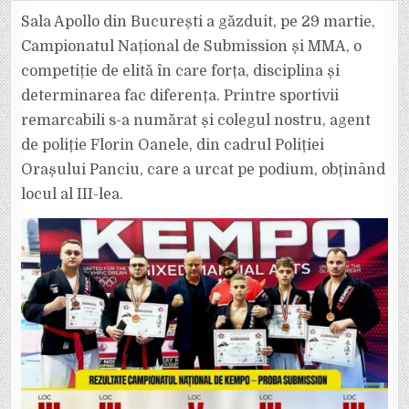
POLIȚIST
DIN
Sala Apollo din București a găzduit, pe 29 martie,
VRANCEA,
LOCUL
Campionatul Național de Submission și MMA, o
AL
III-
competiție de elită în care forța, disciplina și
LEA
LA
determinarea fac diferența. Printre sportivii
CAMPIONATUL
NAȚIONAL
DE
remarcabili s-a numărat și colegul nostru, agent
SUBMISSION
ȘI
de poliție Florin Oanele, din cadrul Poliției
MMA
Orașului Panciu, care a urcat pe podium, obținând
locul al III-lea.