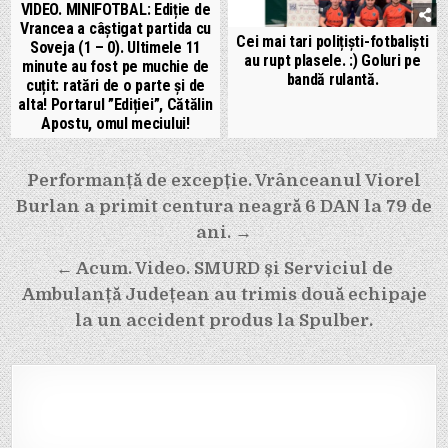
VIDEO. MINIFOTBAL: Ediție de
Vrancea a câștigat partida cu
Cei mai tari polițiști-fotbaliști
Soveja (1 – 0). Ultimele 11
au rupt plasele. :) Goluri pe
minute au fost pe muchie de
bandă rulantă.
cuțit: ratări de o parte și de
alta! Portarul ”Ediției”, Cătălin
Apostu, omul meciului!
Navigare
Performanță de excepție. Vrânceanul Viorel
în
Burlan a primit centura neagră 6 DAN la 79 de
articole
ani. →
← Acum. Video. SMURD și Serviciul de
Ambulanță Județean au trimis două echipaje
la un accident produs la Spulber.