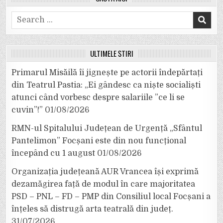
Search
for:
ULTIMELE ȘTIRI
Primarul Misăilă îi jignește pe actorii îndepărtați
din Teatrul Pastia: „Ei gândesc ca niște socialiști
atunci când vorbesc despre salariile ”ce li se
cuvin”!”
01/08/2026
RMN-ul Spitalului Județean de Urgență „Sfântul
Pantelimon” Focșani este din nou funcțional
începând cu 1 august
01/08/2026
Organizația județeană AUR Vrancea își exprimă
dezamăgirea față de modul în care majoritatea
PSD – PNL – FD – PMP din Consiliul local Focșani a
înțeles să distrugă arta teatrală din județ.
31/07/2026