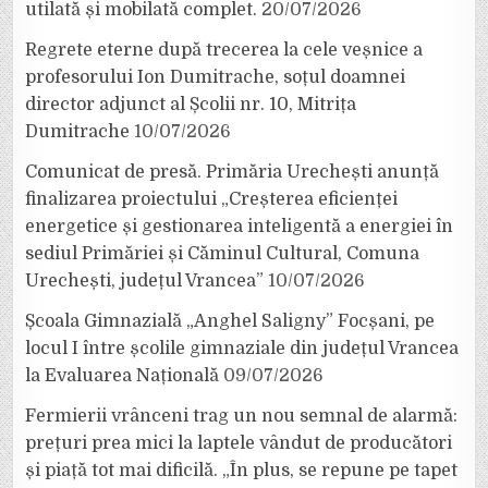
utilată și mobilată complet.
20/07/2026
Regrete eterne după trecerea la cele veșnice a
profesorului Ion Dumitrache, soțul doamnei
director adjunct al Școlii nr. 10, Mitrița
Dumitrache
10/07/2026
Comunicat de presă. Primăria Urechești anunță
finalizarea proiectului „Creșterea eficienței
energetice și gestionarea inteligentă a energiei în
sediul Primăriei și Căminul Cultural, Comuna
Urechești, județul Vrancea”
10/07/2026
Școala Gimnazială „Anghel Saligny” Focșani, pe
locul I între școlile gimnaziale din județul Vrancea
la Evaluarea Națională
09/07/2026
Fermierii vrânceni trag un nou semnal de alarmă:
prețuri prea mici la laptele vândut de producători
și piață tot mai dificilă. „În plus, se repune pe tapet