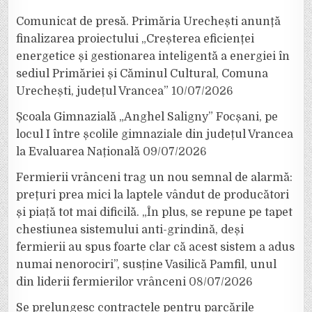
Comunicat de presă. Primăria Urechești anunță
finalizarea proiectului „Creșterea eficienței
energetice și gestionarea inteligentă a energiei în
sediul Primăriei și Căminul Cultural, Comuna
Urechești, județul Vrancea”
10/07/2026
Școala Gimnazială „Anghel Saligny” Focșani, pe
locul I între școlile gimnaziale din județul Vrancea
la Evaluarea Națională
09/07/2026
Fermierii vrânceni trag un nou semnal de alarmă:
prețuri prea mici la laptele vândut de producători
și piață tot mai dificilă. „În plus, se repune pe tapet
chestiunea sistemului anti-grindină, deși
fermierii au spus foarte clar că acest sistem a adus
numai nenorociri”, susține Vasilică Pamfil, unul
din liderii fermierilor vrânceni
08/07/2026
Se prelungesc contractele pentru parcările