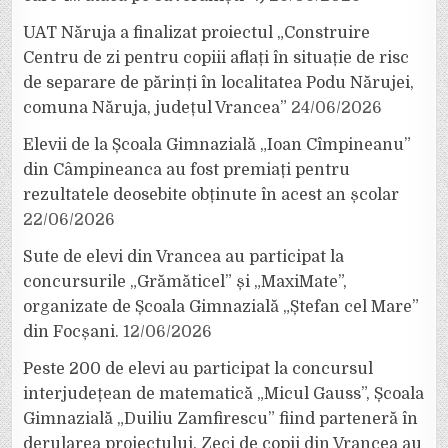
UAT Năruja a finalizat proiectul „Construire
Centru de zi pentru copiii aflați în situație de risc
de separare de părinți în localitatea Podu Nărujei,
comuna Năruja, județul Vrancea”
24/06/2026
Elevii de la Școala Gimnazială „Ioan Cîmpineanu”
din Câmpineanca au fost premiați pentru
rezultatele deosebite obținute în acest an școlar
22/06/2026
Sute de elevi din Vrancea au participat la
concursurile „Grămăticel” și „MaxiMate”,
organizate de Școala Gimnazială „Ștefan cel Mare”
din Focșani.
12/06/2026
Peste 200 de elevi au participat la concursul
interjudețean de matematică „Micul Gauss”, Școala
Gimnazială „Duiliu Zamfirescu” fiind parteneră în
derularea proiectului. Zeci de copii din Vrancea au