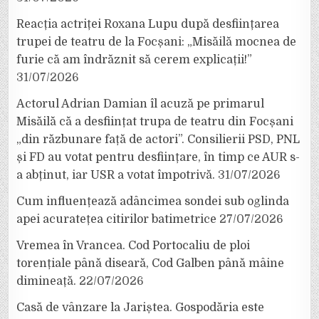
Reacția actriței Roxana Lupu după desființarea
trupei de teatru de la Focșani: „Misăilă mocnea de
furie că am îndrăznit să cerem explicații!”
31/07/2026
Actorul Adrian Damian îl acuză pe primarul
Misăilă că a desființat trupa de teatru din Focșani
„din răzbunare față de actori”. Consilierii PSD, PNL
și FD au votat pentru desființare, în timp ce AUR s-
a abținut, iar USR a votat împotrivă.
31/07/2026
Cum influențează adâncimea sondei sub oglinda
apei acuratețea citirilor batimetrice
27/07/2026
Vremea în Vrancea. Cod Portocaliu de ploi
torențiale până diseară, Cod Galben până mâine
dimineață.
22/07/2026
Casă de vânzare la Jariștea. Gospodăria este