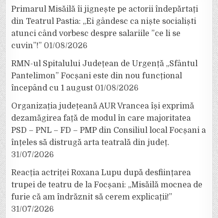
Primarul Misăilă îi jignește pe actorii îndepărtați
din Teatrul Pastia: „Ei gândesc ca niște socialiști
atunci când vorbesc despre salariile ”ce li se
cuvin”!”
01/08/2026
RMN-ul Spitalului Județean de Urgență „Sfântul
Pantelimon” Focșani este din nou funcțional
începând cu 1 august
01/08/2026
Organizația județeană AUR Vrancea își exprimă
dezamăgirea față de modul în care majoritatea
PSD – PNL – FD – PMP din Consiliul local Focșani a
înțeles să distrugă arta teatrală din județ.
31/07/2026
Reacția actriței Roxana Lupu după desființarea
trupei de teatru de la Focșani: „Misăilă mocnea de
furie că am îndrăznit să cerem explicații!”
31/07/2026