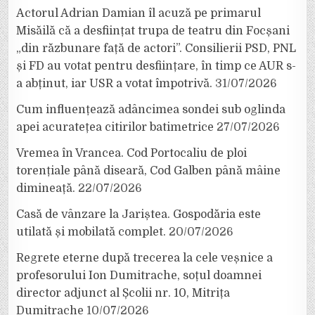
Actorul Adrian Damian îl acuză pe primarul
Misăilă că a desființat trupa de teatru din Focșani
„din răzbunare față de actori”. Consilierii PSD, PNL
și FD au votat pentru desființare, în timp ce AUR s-
a abținut, iar USR a votat împotrivă.
31/07/2026
Cum influențează adâncimea sondei sub oglinda
apei acuratețea citirilor batimetrice
27/07/2026
Vremea în Vrancea. Cod Portocaliu de ploi
torențiale până diseară, Cod Galben până mâine
dimineață.
22/07/2026
Casă de vânzare la Jariștea. Gospodăria este
utilată și mobilată complet.
20/07/2026
Regrete eterne după trecerea la cele veșnice a
profesorului Ion Dumitrache, soțul doamnei
director adjunct al Școlii nr. 10, Mitrița
Dumitrache
10/07/2026