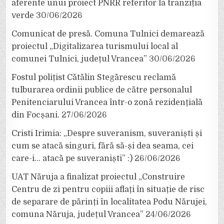
aferente unui proiect PNRR referitor la tranziția
verde
30/06/2026
Comunicat de presă. Comuna Tulnici demarează
proiectul „Digitalizarea turismului local al
comunei Tulnici, județul Vrancea”
30/06/2026
Fostul polițist Cătălin Stegărescu reclamă
tulburarea ordinii publice de către personalul
Penitenciarului Vrancea într-o zonă rezidențială
din Focșani.
27/06/2026
Cristi Irimia: „Despre suveranism, suveraniști și
cum se atacă singuri, fără să-și dea seama, cei
care-i… atacă pe suveraniști” :)
26/06/2026
UAT Năruja a finalizat proiectul „Construire
Centru de zi pentru copiii aflați în situație de risc
de separare de părinți în localitatea Podu Nărujei,
comuna Năruja, județul Vrancea”
24/06/2026