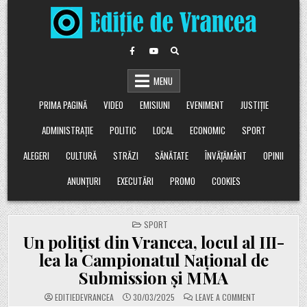
Skip
to
content
MENU
PRIMA PAGINĂ
VIDEO
EMISIUNI
EVENIMENT
JUSTIȚIE
ADMINISTRAȚIE
POLITIC
LOCAL
ECONOMIC
SPORT
ALEGERI
CULTURĂ
STRĂZI
SĂNĂTATE
ÎNVĂȚĂMÂNT
OPINII
ANUNȚURI
EXECUTĂRI
PROMO
COOKIES
POSTED
SPORT
IN
Un polițist din Vrancea, locul al III-
lea la Campionatul Național de
Submission și MMA
ON
EDITIEDEVRANCEA
30/03/2025
LEAVE A COMMENT
UN