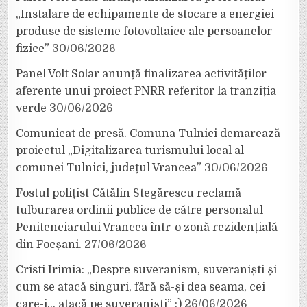
„Instalare de echipamente de stocare a energiei
produse de sisteme fotovoltaice ale persoanelor
fizice”
30/06/2026
Panel Volt Solar anunță finalizarea activităților
aferente unui proiect PNRR referitor la tranziția
verde
30/06/2026
Comunicat de presă. Comuna Tulnici demarează
proiectul „Digitalizarea turismului local al
comunei Tulnici, județul Vrancea”
30/06/2026
Fostul polițist Cătălin Stegărescu reclamă
tulburarea ordinii publice de către personalul
Penitenciarului Vrancea într-o zonă rezidențială
din Focșani.
27/06/2026
Cristi Irimia: „Despre suveranism, suveraniști și
cum se atacă singuri, fără să-și dea seama, cei
care-i… atacă pe suveraniști” :)
26/06/2026