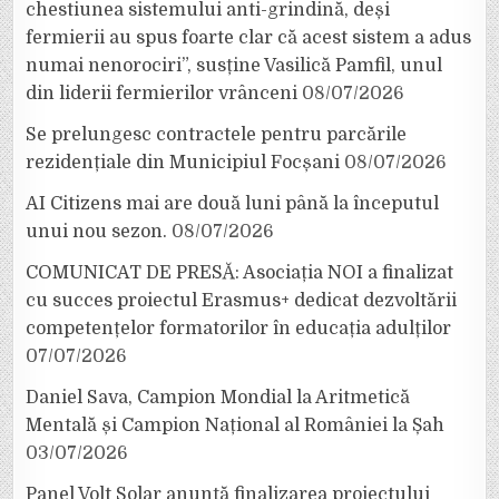
chestiunea sistemului anti-grindină, deși
fermierii au spus foarte clar că acest sistem a adus
numai nenorociri”, susține Vasilică Pamfil, unul
din liderii fermierilor vrânceni
08/07/2026
Se prelungesc contractele pentru parcările
rezidențiale din Municipiul Focșani
08/07/2026
AI Citizens mai are două luni până la începutul
unui nou sezon.
08/07/2026
COMUNICAT DE PRESĂ: Asociația NOI a finalizat
cu succes proiectul Erasmus+ dedicat dezvoltării
competențelor formatorilor în educația adulților
07/07/2026
Daniel Sava, Campion Mondial la Aritmetică
Mentală și Campion Național al României la Șah
03/07/2026
Panel Volt Solar anunță finalizarea proiectului