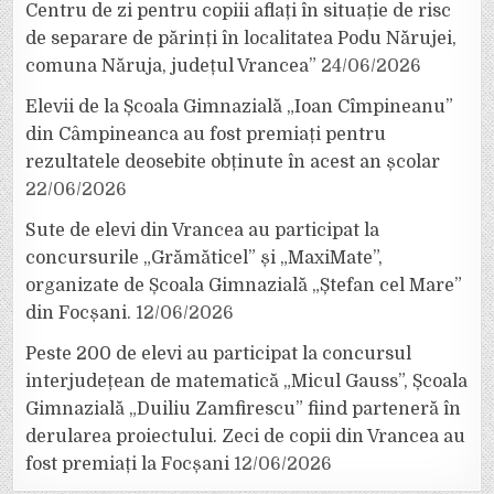
Centru de zi pentru copiii aflați în situație de risc
de separare de părinți în localitatea Podu Nărujei,
comuna Năruja, județul Vrancea”
24/06/2026
Elevii de la Școala Gimnazială „Ioan Cîmpineanu”
din Câmpineanca au fost premiați pentru
rezultatele deosebite obținute în acest an școlar
22/06/2026
Sute de elevi din Vrancea au participat la
concursurile „Grămăticel” și „MaxiMate”,
organizate de Școala Gimnazială „Ștefan cel Mare”
din Focșani.
12/06/2026
Peste 200 de elevi au participat la concursul
interjudețean de matematică „Micul Gauss”, Școala
Gimnazială „Duiliu Zamfirescu” fiind parteneră în
derularea proiectului. Zeci de copii din Vrancea au
fost premiați la Focșani
12/06/2026