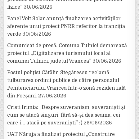
fizice”
30/06/2026
Panel Volt Solar anunță finalizarea activităților
aferente unui proiect PNRR referitor la tranziția
verde
30/06/2026
Comunicat de presă. Comuna Tulnici demarează
proiectul „Digitalizarea turismului local al
comunei Tulnici, județul Vrancea”
30/06/2026
Fostul polițist Cătălin Stegărescu reclamă
tulburarea ordinii publice de către personalul
Penitenciarului Vrancea într-o zonă rezidențială
din Focșani.
27/06/2026
Cristi Irimia: „Despre suveranism, suveraniști și
cum se atacă singuri, fără să-și dea seama, cei
care-i… atacă pe suveraniști” :)
26/06/2026
UAT Năruja a finalizat proiectul „Construire