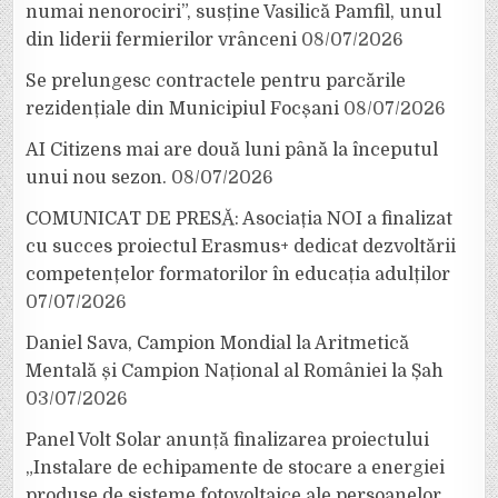
numai nenorociri”, susține Vasilică Pamfil, unul
din liderii fermierilor vrânceni
08/07/2026
Se prelungesc contractele pentru parcările
rezidențiale din Municipiul Focșani
08/07/2026
AI Citizens mai are două luni până la începutul
unui nou sezon.
08/07/2026
COMUNICAT DE PRESĂ: Asociația NOI a finalizat
cu succes proiectul Erasmus+ dedicat dezvoltării
competențelor formatorilor în educația adulților
07/07/2026
Daniel Sava, Campion Mondial la Aritmetică
Mentală și Campion Național al României la Șah
03/07/2026
Panel Volt Solar anunță finalizarea proiectului
„Instalare de echipamente de stocare a energiei
produse de sisteme fotovoltaice ale persoanelor