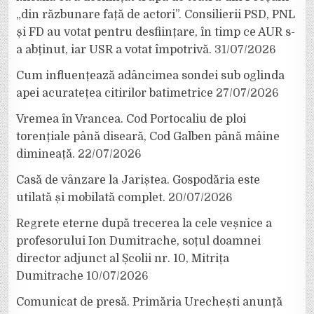
„din răzbunare față de actori”. Consilierii PSD, PNL
și FD au votat pentru desființare, în timp ce AUR s-
a abținut, iar USR a votat împotrivă.
31/07/2026
Cum influențează adâncimea sondei sub oglinda
apei acuratețea citirilor batimetrice
27/07/2026
Vremea în Vrancea. Cod Portocaliu de ploi
torențiale până diseară, Cod Galben până mâine
dimineață.
22/07/2026
Casă de vânzare la Jariștea. Gospodăria este
utilată și mobilată complet.
20/07/2026
Regrete eterne după trecerea la cele veșnice a
profesorului Ion Dumitrache, soțul doamnei
director adjunct al Școlii nr. 10, Mitrița
Dumitrache
10/07/2026
Comunicat de presă. Primăria Urechești anunță