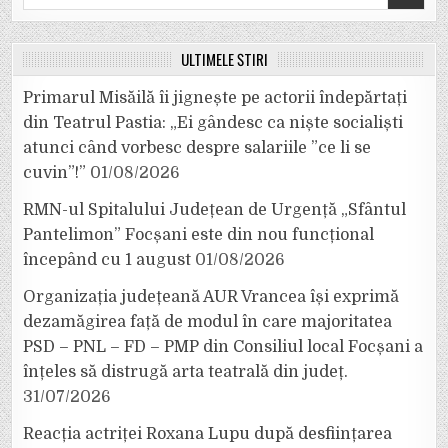
for:
ULTIMELE ȘTIRI
Primarul Misăilă îi jignește pe actorii îndepărtați
din Teatrul Pastia: „Ei gândesc ca niște socialiști
atunci când vorbesc despre salariile ”ce li se
cuvin”!”
01/08/2026
RMN-ul Spitalului Județean de Urgență „Sfântul
Pantelimon” Focșani este din nou funcțional
începând cu 1 august
01/08/2026
Organizația județeană AUR Vrancea își exprimă
dezamăgirea față de modul în care majoritatea
PSD – PNL – FD – PMP din Consiliul local Focșani a
înțeles să distrugă arta teatrală din județ.
31/07/2026
Reacția actriței Roxana Lupu după desființarea