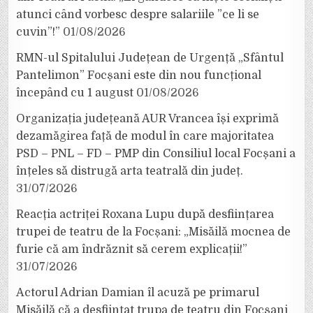
atunci când vorbesc despre salariile ”ce li se
cuvin”!”
01/08/2026
RMN-ul Spitalului Județean de Urgență „Sfântul
Pantelimon” Focșani este din nou funcțional
începând cu 1 august
01/08/2026
Organizația județeană AUR Vrancea își exprimă
dezamăgirea față de modul în care majoritatea
PSD – PNL – FD – PMP din Consiliul local Focșani a
înțeles să distrugă arta teatrală din județ.
31/07/2026
Reacția actriței Roxana Lupu după desființarea
trupei de teatru de la Focșani: „Misăilă mocnea de
furie că am îndrăznit să cerem explicații!”
31/07/2026
Actorul Adrian Damian îl acuză pe primarul
Misăilă că a desființat trupa de teatru din Focșani