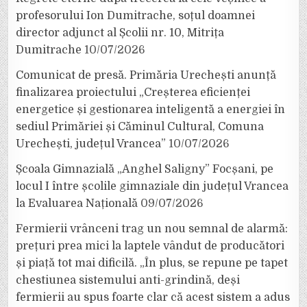
profesorului Ion Dumitrache, soțul doamnei
director adjunct al Școlii nr. 10, Mitrița
Dumitrache
10/07/2026
Comunicat de presă. Primăria Urechești anunță
finalizarea proiectului „Creșterea eficienței
energetice și gestionarea inteligentă a energiei în
sediul Primăriei și Căminul Cultural, Comuna
Urechești, județul Vrancea”
10/07/2026
Școala Gimnazială „Anghel Saligny” Focșani, pe
locul I între școlile gimnaziale din județul Vrancea
la Evaluarea Națională
09/07/2026
Fermierii vrânceni trag un nou semnal de alarmă:
prețuri prea mici la laptele vândut de producători
și piață tot mai dificilă. „În plus, se repune pe tapet
chestiunea sistemului anti-grindină, deși
fermierii au spus foarte clar că acest sistem a adus