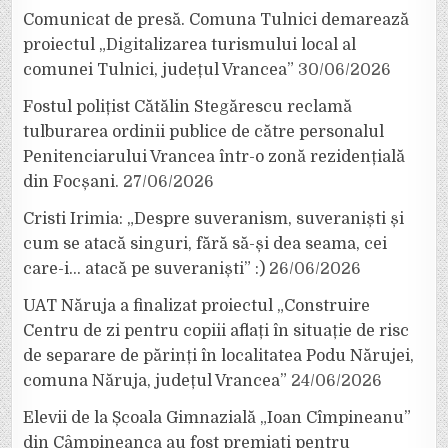
Comunicat de presă. Comuna Tulnici demarează
proiectul „Digitalizarea turismului local al
comunei Tulnici, județul Vrancea”
30/06/2026
Fostul polițist Cătălin Stegărescu reclamă
tulburarea ordinii publice de către personalul
Penitenciarului Vrancea într-o zonă rezidențială
din Focșani.
27/06/2026
Cristi Irimia: „Despre suveranism, suveraniști și
cum se atacă singuri, fără să-și dea seama, cei
care-i… atacă pe suveraniști” :)
26/06/2026
UAT Năruja a finalizat proiectul „Construire
Centru de zi pentru copiii aflați în situație de risc
de separare de părinți în localitatea Podu Nărujei,
comuna Năruja, județul Vrancea”
24/06/2026
Elevii de la Școala Gimnazială „Ioan Cîmpineanu”
din Câmpineanca au fost premiați pentru