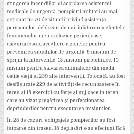
stingerea incendiilor și acordarea asistenței
medicale de urgență, pompierii militari au mai
acționat în: 70 de situații privind asistența
persoanelor, deblocări de uși, înlăturarea efectelor
fenomenelor meteorologice periculoase,
asigurare/supraveghere a zonelor pentru
prevenirea situațiilor de urgență, 9 misiuni de
sprijin la intervenție, 13 misiuni pirotehnice, 10
misiuni pentru salvarea animalelor din medii
ostile vieții și 239 alte intervenții. Totodată, au fost
desfășurate 229 de activități de recunoaștere în
teren și 18 exerciții cu forțe și mijloace în teren,
care au vizat pregătirea și perfecționarea
deprinderilor pentru executarea misiunilor.
În 28 de cazuri, echipajele pompierilor au fost
întoarse din traseu, 18 deplasări s-au efectuat fără