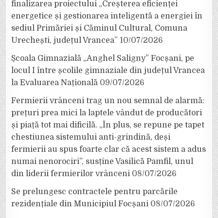
finalizarea proiectului „Creșterea eficienței
energetice și gestionarea inteligentă a energiei în
sediul Primăriei și Căminul Cultural, Comuna
Urechești, județul Vrancea”
10/07/2026
Școala Gimnazială „Anghel Saligny” Focșani, pe
locul I între școlile gimnaziale din județul Vrancea
la Evaluarea Națională
09/07/2026
Fermierii vrânceni trag un nou semnal de alarmă:
prețuri prea mici la laptele vândut de producători
și piață tot mai dificilă. „În plus, se repune pe tapet
chestiunea sistemului anti-grindină, deși
fermierii au spus foarte clar că acest sistem a adus
numai nenorociri”, susține Vasilică Pamfil, unul
din liderii fermierilor vrânceni
08/07/2026
Se prelungesc contractele pentru parcările
rezidențiale din Municipiul Focșani
08/07/2026