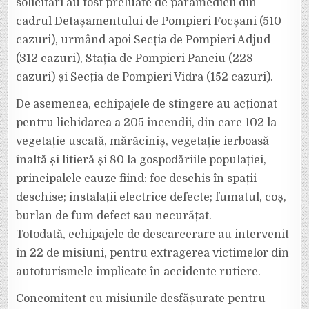
solicitări au fost preluate de paramedicii din
cadrul Detașamentului de Pompieri Focșani (510
cazuri), urmând apoi Secția de Pompieri Adjud
(312 cazuri), Stația de Pompieri Panciu (228
cazuri) și Secția de Pompieri Vidra (152 cazuri).
De asemenea, echipajele de stingere au acționat
pentru lichidarea a 205 incendii, din care 102 la
vegetație uscată, mărăciniș, vegetație ierboasă
înaltă și litieră și 80 la gospodăriile populației,
principalele cauze fiind: foc deschis în spații
deschise; instalații electrice defecte; fumatul, coș,
burlan de fum defect sau necurățat.
Totodată, echipajele de descarcerare au intervenit
în 22 de misiuni, pentru extragerea victimelor din
autoturismele implicate în accidente rutiere.
Concomitent cu misiunile desfășurate pentru