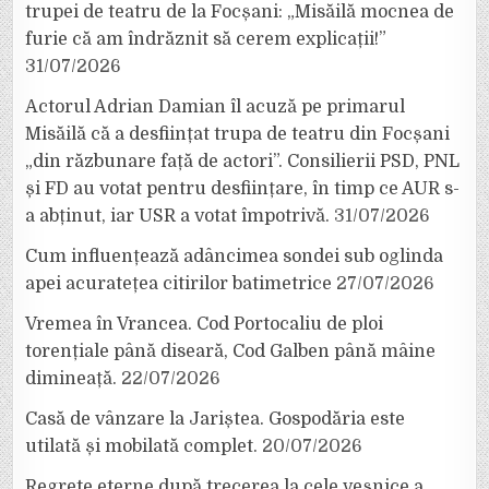
trupei de teatru de la Focșani: „Misăilă mocnea de
furie că am îndrăznit să cerem explicații!”
31/07/2026
Actorul Adrian Damian îl acuză pe primarul
Misăilă că a desființat trupa de teatru din Focșani
„din răzbunare față de actori”. Consilierii PSD, PNL
și FD au votat pentru desființare, în timp ce AUR s-
a abținut, iar USR a votat împotrivă.
31/07/2026
Cum influențează adâncimea sondei sub oglinda
apei acuratețea citirilor batimetrice
27/07/2026
Vremea în Vrancea. Cod Portocaliu de ploi
torențiale până diseară, Cod Galben până mâine
dimineață.
22/07/2026
Casă de vânzare la Jariștea. Gospodăria este
utilată și mobilată complet.
20/07/2026
Regrete eterne după trecerea la cele veșnice a