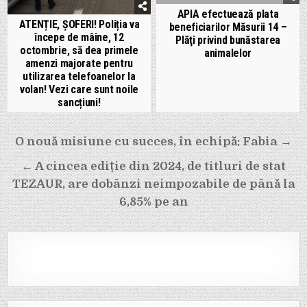
APIA efectuează plata
ATENȚIE, ȘOFERI! Poliția va
beneficiarilor Măsurii 14 –
începe de mâine, 12
Plăţi privind bunăstarea
octombrie, să dea primele
animalelor
amenzi majorate pentru
utilizarea telefoanelor la
volan! Vezi care sunt noile
sancțiuni!
Navigare
O nouă misiune cu succes, în echipă: Fabia →
în
← A cincea ediție din 2024, de titluri de stat
articole
TEZAUR, are dobânzi neimpozabile de până la
6,85% pe an