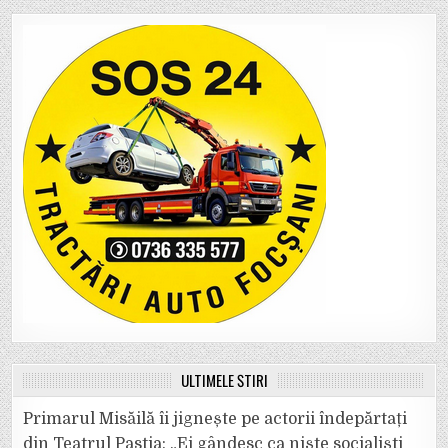
ULTIMELE ȘTIRI
Primarul Misăilă îi jignește pe actorii îndepărtați
din Teatrul Pastia: „Ei gândesc ca niște socialiști