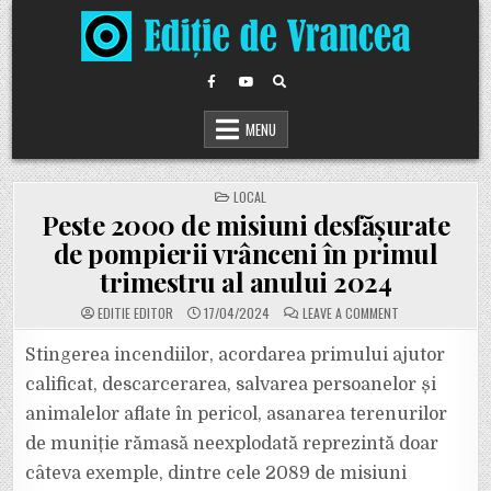
Skip
to
content
MENU
POSTED
LOCAL
IN
Peste 2000 de misiuni desfășurate
de pompierii vrânceni în primul
trimestru al anului 2024
ON
EDITIE EDITOR
17/04/2024
LEAVE A COMMENT
PESTE
2000
DE
Stingerea incendiilor, acordarea primului ajutor
MISIUNI
DESFĂȘURATE
calificat, descarcerarea, salvarea persoanelor și
DE
POMPIERII
animalelor aflate în pericol, asanarea terenurilor
VRÂNCENI
ÎN
de muniție rămasă neexplodată reprezintă doar
PRIMUL
TRIMESTRU
AL
câteva exemple, dintre cele 2089 de misiuni
ANULUI