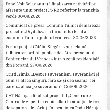
Panel Volt Solar anunță finalizarea activităților
aferente unui proiect PNRR referitor la tranziția
verde
30/06/2026
Comunicat de presă. Comuna Tulnici demarează
proiectul „Digitalizarea turismului local al
comunei Tulnici, județul Vrancea”
30/06/2026
Fostul polițist Cătălin Stegărescu reclamă
tulburarea ordinii publice de către personalul
Penitenciarului Vrancea într-o zonă rezidențială
din Focșani.
27/06/2026
Cristi Irimia: „Despre suveranism, suveraniști și
cum se atacă singuri, fără să-și dea seama, cei
care-i… atacă pe suveraniști” :)
26/06/2026
UAT Năruja a finalizat proiectul „Construire
Centru de zi pentru copiii aflați în situație de risc
de separare de părinți în localitatea Podu Nărujei,