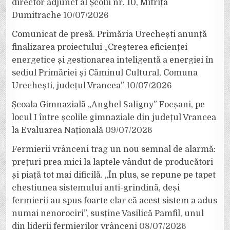
director adjunct al Școlii nr. 10, Mitrița
Dumitrache
10/07/2026
Comunicat de presă. Primăria Urechești anunță
finalizarea proiectului „Creșterea eficienței
energetice și gestionarea inteligentă a energiei în
sediul Primăriei și Căminul Cultural, Comuna
Urechești, județul Vrancea”
10/07/2026
Școala Gimnazială „Anghel Saligny” Focșani, pe
locul I între școlile gimnaziale din județul Vrancea
la Evaluarea Națională
09/07/2026
Fermierii vrânceni trag un nou semnal de alarmă:
prețuri prea mici la laptele vândut de producători
și piață tot mai dificilă. „În plus, se repune pe tapet
chestiunea sistemului anti-grindină, deși
fermierii au spus foarte clar că acest sistem a adus
numai nenorociri”, susține Vasilică Pamfil, unul
din liderii fermierilor vrânceni
08/07/2026