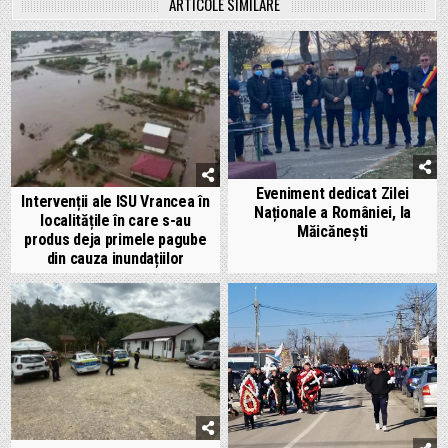
ARTICOLE SIMILARE
Eveniment dedicat Zilei
Intervenții ale ISU Vrancea în
Naționale a României, la
localitățile în care s-au
Măicănești
produs deja primele pagube
din cauza inundațiilor