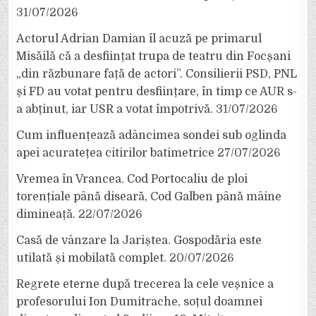
31/07/2026
Actorul Adrian Damian îl acuză pe primarul
Misăilă că a desființat trupa de teatru din Focșani
„din răzbunare față de actori”. Consilierii PSD, PNL
și FD au votat pentru desființare, în timp ce AUR s-
a abținut, iar USR a votat împotrivă.
31/07/2026
Cum influențează adâncimea sondei sub oglinda
apei acuratețea citirilor batimetrice
27/07/2026
Vremea în Vrancea. Cod Portocaliu de ploi
torențiale până diseară, Cod Galben până mâine
dimineață.
22/07/2026
Casă de vânzare la Jariștea. Gospodăria este
utilată și mobilată complet.
20/07/2026
Regrete eterne după trecerea la cele veșnice a
profesorului Ion Dumitrache, soțul doamnei