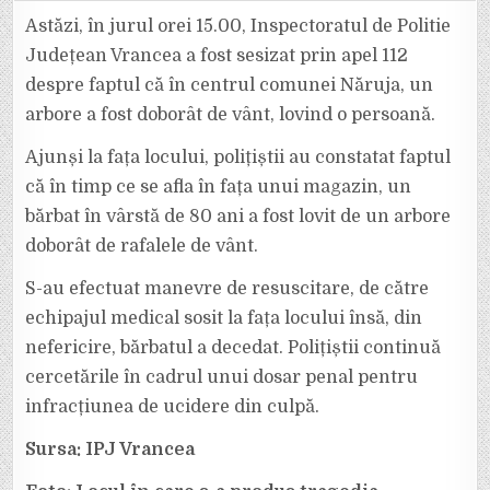
BĂTRÂN
DE
Astăzi, în jurul orei 15.00, Inspectoratul de Politie
80
DE
Județean Vrancea a fost sesizat prin apel 112
ANI
A
despre faptul că în centrul comunei Năruja, un
MURIT
LA
arbore a fost doborât de vânt, lovind o persoană.
NĂRUJA
DUPĂ
CE
A
Ajunși la fața locului, polițiștii au constatat faptul
FOST
LOVIT
că în timp ce se afla în fața unui magazin, un
DE
UN
bărbat în vârstă de 80 ani a fost lovit de un arbore
COPAC
DOBORÂT
doborât de rafalele de vânt.
DE
VÂNT.
S-au efectuat manevre de resuscitare, de către
echipajul medical sosit la fața locului însă, din
nefericire, bărbatul a decedat. Polițiștii continuă
cercetările în cadrul unui dosar penal pentru
infracțiunea de ucidere din culpă.
Sursa: IPJ Vrancea