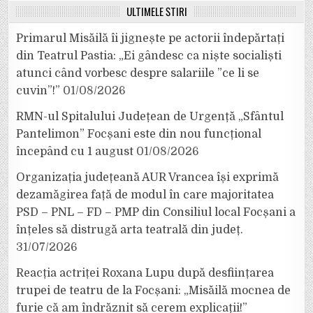
ULTIMELE ȘTIRI
Primarul Misăilă îi jignește pe actorii îndepărtați
din Teatrul Pastia: „Ei gândesc ca niște socialiști
atunci când vorbesc despre salariile ”ce li se
cuvin”!”
01/08/2026
RMN-ul Spitalului Județean de Urgență „Sfântul
Pantelimon” Focșani este din nou funcțional
începând cu 1 august
01/08/2026
Organizația județeană AUR Vrancea își exprimă
dezamăgirea față de modul în care majoritatea
PSD – PNL – FD – PMP din Consiliul local Focșani a
înțeles să distrugă arta teatrală din județ.
31/07/2026
Reacția actriței Roxana Lupu după desființarea
trupei de teatru de la Focșani: „Misăilă mocnea de
furie că am îndrăznit să cerem explicații!”