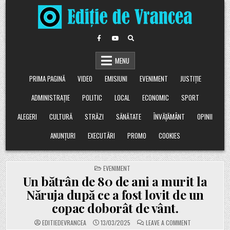
Skip
to
content
MENU
PRIMA PAGINĂ
VIDEO
EMISIUNI
EVENIMENT
JUSTIȚIE
ADMINISTRAȚIE
POLITIC
LOCAL
ECONOMIC
SPORT
ALEGERI
CULTURĂ
STRĂZI
SĂNĂTATE
ÎNVĂȚĂMÂNT
OPINII
ANUNȚURI
EXECUTĂRI
PROMO
COOKIES
POSTED
EVENIMENT
IN
Un bătrân de 80 de ani a murit la
Năruja după ce a fost lovit de un
copac doborât de vânt.
ON
EDITIEDEVRANCEA
13/03/2025
LEAVE A COMMENT
UN