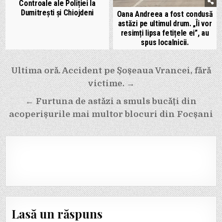
Controale ale Poliției la
Dumitrești și Chiojdeni
Oana Andreea a fost condusă
astăzi pe ultimul drum. „Îi vor
resimți lipsa fetițele ei”, au
spus localnicii.
Navigare
Ultima oră. Accident pe Șoșeaua Vrancei, fără
în
victime. →
articole
← Furtuna de astăzi a smuls bucăți din
acoperișurile mai multor blocuri din Focșani
Lasă un răspuns