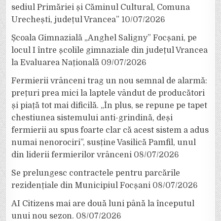
sediul Primăriei și Căminul Cultural, Comuna
Urechești, județul Vrancea”
10/07/2026
Școala Gimnazială „Anghel Saligny” Focșani, pe
locul I între școlile gimnaziale din județul Vrancea
la Evaluarea Națională
09/07/2026
Fermierii vrânceni trag un nou semnal de alarmă:
prețuri prea mici la laptele vândut de producători
și piață tot mai dificilă. „În plus, se repune pe tapet
chestiunea sistemului anti-grindină, deși
fermierii au spus foarte clar că acest sistem a adus
numai nenorociri”, susține Vasilică Pamfil, unul
din liderii fermierilor vrânceni
08/07/2026
Se prelungesc contractele pentru parcările
rezidențiale din Municipiul Focșani
08/07/2026
AI Citizens mai are două luni până la începutul
unui nou sezon.
08/07/2026