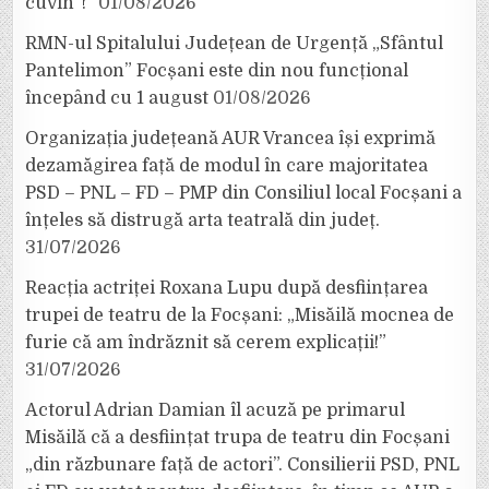
cuvin”!”
01/08/2026
RMN-ul Spitalului Județean de Urgență „Sfântul
Pantelimon” Focșani este din nou funcțional
începând cu 1 august
01/08/2026
Organizația județeană AUR Vrancea își exprimă
dezamăgirea față de modul în care majoritatea
PSD – PNL – FD – PMP din Consiliul local Focșani a
înțeles să distrugă arta teatrală din județ.
31/07/2026
Reacția actriței Roxana Lupu după desființarea
trupei de teatru de la Focșani: „Misăilă mocnea de
furie că am îndrăznit să cerem explicații!”
31/07/2026
Actorul Adrian Damian îl acuză pe primarul
Misăilă că a desființat trupa de teatru din Focșani
„din răzbunare față de actori”. Consilierii PSD, PNL