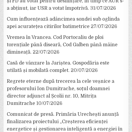
și FD au votat pentru desființare, în timp ce AUR s-
a abținut, iar USR a votat împotrivă.
31/07/2026
Cum influențează adâncimea sondei sub oglinda
apei acuratețea citirilor batimetrice
27/07/2026
Vremea în Vrancea. Cod Portocaliu de ploi
torențiale până diseară, Cod Galben până mâine
dimineață.
22/07/2026
Casă de vânzare la Jariștea. Gospodăria este
utilată și mobilată complet.
20/07/2026
Regrete eterne după trecerea la cele veșnice a
profesorului Ion Dumitrache, soțul doamnei
director adjunct al Școlii nr. 10, Mitrița
Dumitrache
10/07/2026
Comunicat de presă. Primăria Urechești anunță
finalizarea proiectului „Creșterea eficienței
energetice și gestionarea inteligentă a energiei în