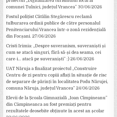
proiectul „Digitalizarea turismului local al
comunei Tulnici, județul Vrancea”
30/06/2026
Fostul polițist Cătălin Stegărescu reclamă
tulburarea ordinii publice de către personalul
Penitenciarului Vrancea într-o zonă rezidențială
din Focșani.
27/06/2026
Cristi Irimia: „Despre suveranism, suveraniști și
cum se atacă singuri, fără să-și dea seama, cei
care-i… atacă pe suveraniști” :)
26/06/2026
UAT Năruja a finalizat proiectul „Construire
Centru de zi pentru copiii aflați în situație de risc
de separare de părinți în localitatea Podu Nărujei,
comuna Năruja, județul Vrancea”
24/06/2026
Elevii de la Școala Gimnazială „Ioan Cîmpineanu”
din Câmpineanca au fost premiați pentru
rezultatele deosebite obținute în acest an școlar