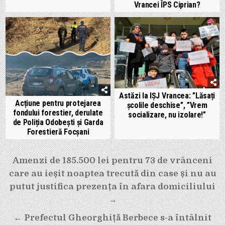
Vrancei ÎPS Ciprian?
Astăzi la IȘJ Vrancea: ”Lăsați
Acțiune pentru protejarea
școlile deschise”, ”Vrem
fondului forestier, derulate
socializare, nu izolare!”
de Poliția Odobești și Garda
Forestieră Focșani
Navigare
Amenzi de 185.500 lei pentru 73 de vrânceni
în
care au ieșit noaptea trecută din case și nu au
articole
putut justifica prezența în afara domiciliului
→
← Prefectul Gheorghiță Berbece s-a întâlnit