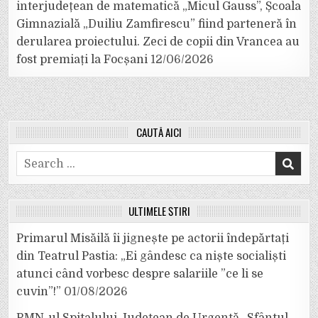
interjudețean de matematică „Micul Gauss”, Școala
Gimnazială „Duiliu Zamfirescu” fiind parteneră în
derularea proiectului. Zeci de copii din Vrancea au
fost premiați la Focșani
12/06/2026
CAUTĂ AICI
Search
for:
ULTIMELE ȘTIRI
Primarul Misăilă îi jignește pe actorii îndepărtați
din Teatrul Pastia: „Ei gândesc ca niște socialiști
atunci când vorbesc despre salariile ”ce li se
cuvin”!”
01/08/2026