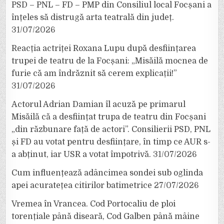
PSD – PNL – FD – PMP din Consiliul local Focșani a
înțeles să distrugă arta teatrală din județ.
31/07/2026
Reacția actriței Roxana Lupu după desființarea
trupei de teatru de la Focșani: „Misăilă mocnea de
furie că am îndrăznit să cerem explicații!”
31/07/2026
Actorul Adrian Damian îl acuză pe primarul
Misăilă că a desființat trupa de teatru din Focșani
„din răzbunare față de actori”. Consilierii PSD, PNL
și FD au votat pentru desființare, în timp ce AUR s-
a abținut, iar USR a votat împotrivă.
31/07/2026
Cum influențează adâncimea sondei sub oglinda
apei acuratețea citirilor batimetrice
27/07/2026
Vremea în Vrancea. Cod Portocaliu de ploi
torențiale până diseară, Cod Galben până mâine