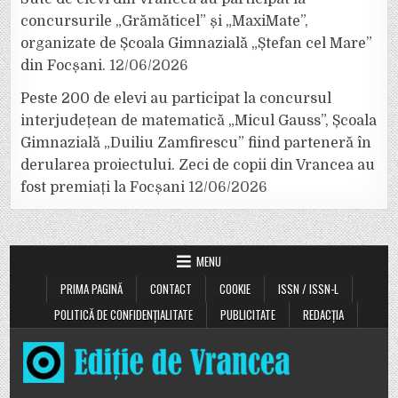
concursurile „Grămăticel” și „MaxiMate”,
organizate de Școala Gimnazială „Ștefan cel Mare”
din Focșani.
12/06/2026
Peste 200 de elevi au participat la concursul
interjudețean de matematică „Micul Gauss”, Școala
Gimnazială „Duiliu Zamfirescu” fiind parteneră în
derularea proiectului. Zeci de copii din Vrancea au
fost premiați la Focșani
12/06/2026
MENU
PRIMA PAGINĂ
CONTACT
COOKIE
ISSN / ISSN-L
POLITICĂ DE CONFIDENȚIALITATE
PUBLICITATE
REDACȚIA