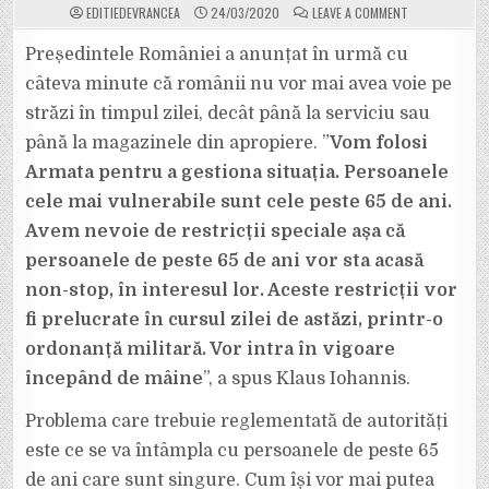
ON
EDITIEDEVRANCEA
24/03/2020
LEAVE A COMMENT
ULTIMA
ORĂ:
VA
Președintele României a anunțat în urmă cu
FI
SCOASĂ
câteva minute că românii nu vor mai avea voie pe
ARMATA
PE
străzi în timpul zilei, decât până la serviciu sau
STRĂZI,
ÎNCEPÂND
până la magazinele din apropiere. ”
Vom folosi
DE
MÂINE!
NU
Armata pentru a gestiona situația. Persoanele
VOM
MAI
cele mai vulnerabile sunt cele peste 65 de ani.
AVEA
VOIE
Avem nevoie de restricții speciale așa că
SĂ
IEȘIM
persoanele de peste 65 de ani vor sta acasă
DIN
CASĂ
DECÂT
non-stop, în interesul lor. Aceste restricții vor
PÂNĂ
LA
fi prelucrate în cursul zilei de astăzi, printr-o
SERVICIU
SAU
ordonanță militară. Vor intra în vigoare
PÂNĂ
LA
începând de mâine
”, a spus Klaus Iohannis.
MAGAZIN.
Problema care trebuie reglementată de autorități
este ce se va întâmpla cu persoanele de peste 65
de ani care sunt singure. Cum își vor mai putea