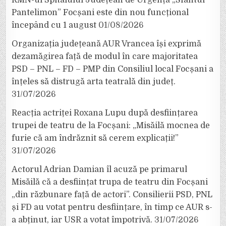
RMN-ul Spitalului Județean de Urgență „Sfântul
Pantelimon” Focșani este din nou funcțional
începând cu 1 august
01/08/2026
Organizația județeană AUR Vrancea își exprimă
dezamăgirea față de modul în care majoritatea
PSD – PNL – FD – PMP din Consiliul local Focșani a
înțeles să distrugă arta teatrală din județ.
31/07/2026
Reacția actriței Roxana Lupu după desființarea
trupei de teatru de la Focșani: „Misăilă mocnea de
furie că am îndrăznit să cerem explicații!”
31/07/2026
Actorul Adrian Damian îl acuză pe primarul
Misăilă că a desființat trupa de teatru din Focșani
„din răzbunare față de actori”. Consilierii PSD, PNL
și FD au votat pentru desființare, în timp ce AUR s-
a abținut, iar USR a votat împotrivă.
31/07/2026