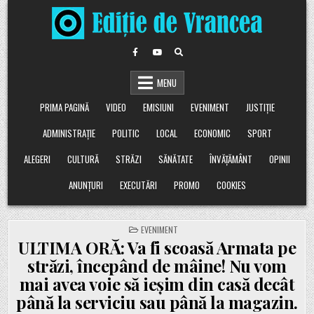
Skip
to
content
MENU
PRIMA PAGINĂ
VIDEO
EMISIUNI
EVENIMENT
JUSTIȚIE
ADMINISTRAȚIE
POLITIC
LOCAL
ECONOMIC
SPORT
ALEGERI
CULTURĂ
STRĂZI
SĂNĂTATE
ÎNVĂȚĂMÂNT
OPINII
ANUNȚURI
EXECUTĂRI
PROMO
COOKIES
POSTED
EVENIMENT
IN
ULTIMA ORĂ: Va fi scoasă Armata pe
străzi, începând de mâine! Nu vom
mai avea voie să ieșim din casă decât
până la serviciu sau până la magazin.