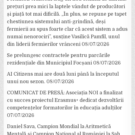
prețuri prea mici la laptele vândut de producători
și piață tot mai dificilă. „În plus, se repune pe tapet
chestiunea sistemului anti-grindină, deși
fermierii au spus foarte clar că acest sistem a adus
numai nenorociri”, susține Vasilică Pamfil, unul
din liderii fermierilor vrânceni
08/07/2026
Se prelungesc contractele pentru parcările
rezidențiale din Municipiul Focșani
08/07/2026
AI Citizens mai are două luni până la începutul
unui nou sezon.
08/07/2026
COMUNICAT DE PRESĂ: Asociația NOI a finalizat
cu succes proiectul Erasmus+ dedicat dezvoltării
competențelor formatorilor în educația adulților
07/07/2026
Daniel Sava, Campion Mondial la Aritmetică
Mentală și Campion Național al României la Șah