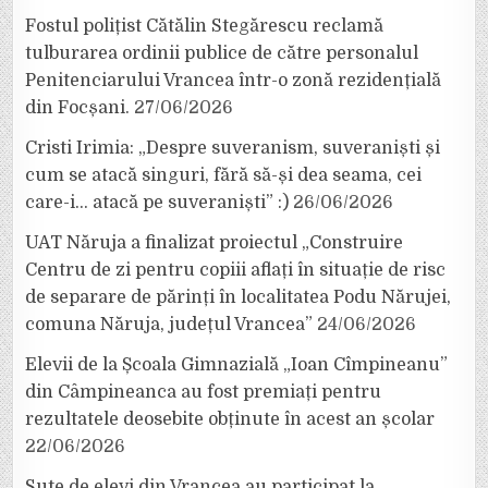
Fostul polițist Cătălin Stegărescu reclamă
tulburarea ordinii publice de către personalul
Penitenciarului Vrancea într-o zonă rezidențială
din Focșani.
27/06/2026
Cristi Irimia: „Despre suveranism, suveraniști și
cum se atacă singuri, fără să-și dea seama, cei
care-i… atacă pe suveraniști” :)
26/06/2026
UAT Năruja a finalizat proiectul „Construire
Centru de zi pentru copiii aflați în situație de risc
de separare de părinți în localitatea Podu Nărujei,
comuna Năruja, județul Vrancea”
24/06/2026
Elevii de la Școala Gimnazială „Ioan Cîmpineanu”
din Câmpineanca au fost premiați pentru
rezultatele deosebite obținute în acest an școlar
22/06/2026
Sute de elevi din Vrancea au participat la