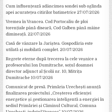
Cum influențează adâncimea sondei sub oglinda
apei acuratețea citirilor batimetrice
27/07/2026
Vremea în Vrancea. Cod Portocaliu de ploi
torențiale până diseară, Cod Galben până mâine
dimineață.
22/07/2026
Casă de vânzare la Jariștea. Gospodăria este
utilată și mobilată complet.
20/07/2026
Regrete eterne după trecerea la cele veșnice a
profesorului Ion Dumitrache, soțul doamnei
director adjunct al Școlii nr. 10, Mitrița
Dumitrache
10/07/2026
Comunicat de presă. Primăria Urechești anunță
finalizarea proiectului „Creșterea eficienței
energetice și gestionarea inteligentă a energiei în
sediul Primăriei și Căminul Cultural, Comuna