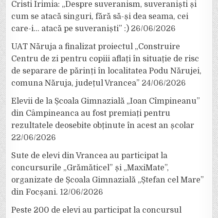
Cristi Irimia: „Despre suveranism, suveraniști și
cum se atacă singuri, fără să-și dea seama, cei
care-i… atacă pe suveraniști” :)
26/06/2026
UAT Năruja a finalizat proiectul „Construire
Centru de zi pentru copiii aflați în situație de risc
de separare de părinți în localitatea Podu Nărujei,
comuna Năruja, județul Vrancea”
24/06/2026
Elevii de la Școala Gimnazială „Ioan Cîmpineanu”
din Câmpineanca au fost premiați pentru
rezultatele deosebite obținute în acest an școlar
22/06/2026
Sute de elevi din Vrancea au participat la
concursurile „Grămăticel” și „MaxiMate”,
organizate de Școala Gimnazială „Ștefan cel Mare”
din Focșani.
12/06/2026
Peste 200 de elevi au participat la concursul