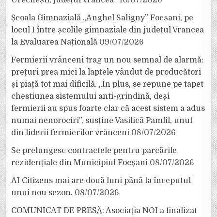
Urechești, județul Vrancea”
10/07/2026
Școala Gimnazială „Anghel Saligny” Focșani, pe
locul I între școlile gimnaziale din județul Vrancea
la Evaluarea Națională
09/07/2026
Fermierii vrânceni trag un nou semnal de alarmă:
prețuri prea mici la laptele vândut de producători
și piață tot mai dificilă. „În plus, se repune pe tapet
chestiunea sistemului anti-grindină, deși
fermierii au spus foarte clar că acest sistem a adus
numai nenorociri”, susține Vasilică Pamfil, unul
din liderii fermierilor vrânceni
08/07/2026
Se prelungesc contractele pentru parcările
rezidențiale din Municipiul Focșani
08/07/2026
AI Citizens mai are două luni până la începutul
unui nou sezon.
08/07/2026
COMUNICAT DE PRESĂ: Asociația NOI a finalizat