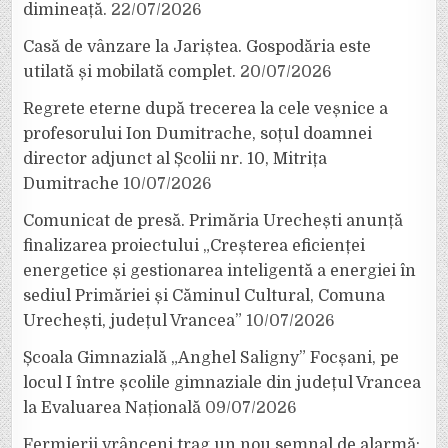
dimineață.
22/07/2026
Casă de vânzare la Jariștea. Gospodăria este
utilată și mobilată complet.
20/07/2026
Regrete eterne după trecerea la cele veșnice a
profesorului Ion Dumitrache, soțul doamnei
director adjunct al Școlii nr. 10, Mitrița
Dumitrache
10/07/2026
Comunicat de presă. Primăria Urechești anunță
finalizarea proiectului „Creșterea eficienței
energetice și gestionarea inteligentă a energiei în
sediul Primăriei și Căminul Cultural, Comuna
Urechești, județul Vrancea”
10/07/2026
Școala Gimnazială „Anghel Saligny” Focșani, pe
locul I între școlile gimnaziale din județul Vrancea
la Evaluarea Națională
09/07/2026
Fermierii vrânceni trag un nou semnal de alarmă: