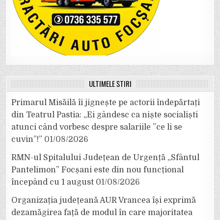
ULTIMELE ȘTIRI
Primarul Misăilă îi jignește pe actorii îndepărtați
din Teatrul Pastia: „Ei gândesc ca niște socialiști
atunci când vorbesc despre salariile ”ce li se
cuvin”!”
01/08/2026
RMN-ul Spitalului Județean de Urgență „Sfântul
Pantelimon” Focșani este din nou funcțional
începând cu 1 august
01/08/2026
Organizația județeană AUR Vrancea își exprimă
dezamăgirea față de modul în care majoritatea