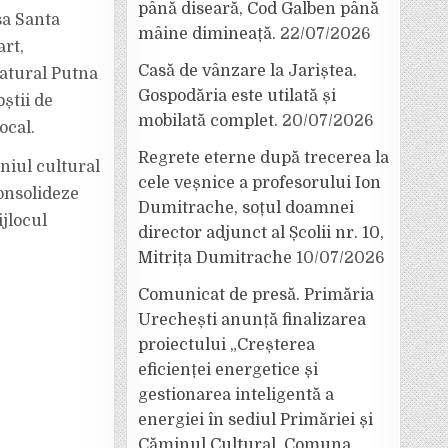
până diseară, Cod Galben până
sa Santa
mâine dimineață.
22/07/2026
rt,
Casă de vânzare la Jariștea.
atural Putna
Gospodăria este utilată și
știi de
mobilată complet.
20/07/2026
ocal.
Regrete eterne după trecerea la
niul cultural
cele veșnice a profesorului Ion
consolideze
Dumitrache, soțul doamnei
jlocul
director adjunct al Școlii nr. 10,
Mitrița Dumitrache
10/07/2026
Comunicat de presă. Primăria
Urechești anunță finalizarea
proiectului „Creșterea
eficienței energetice și
gestionarea inteligentă a
energiei în sediul Primăriei și
Căminul Cultural, Comuna