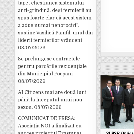
tapet chestiunea sistemului
anti-grindină, deși fermierii au
spus foarte clar că acest sistem
a adus numai nenorociri”,
susține Vasilică Pamfil, unul din
liderii fermierilor vrânceni
08/07/2026
Se prelungesc contractele
pentru parcările rezidențiale
din Municipiul Focșani
08/07/2026
AI Citizens mai are două luni
până la începutul unui nou
sezon.
08/07/2026
COMUNICAT DE PRESĂ:
Asociația NOI a finalizat cu
SURSE: Oprișa
succes proiectul Erasmus+