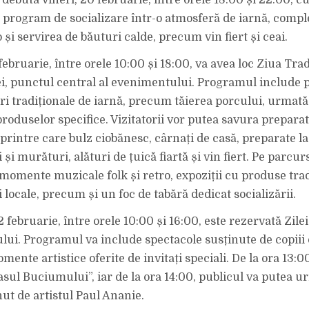
un program de socializare într-o atmosferă de iarnă, compl
și servirea de băuturi calde, precum vin fiert și ceai.
ebruarie, între orele 10:00 și 18:00, va avea loc Ziua Tradi
, punctul central al evenimentului. Programul include 
ri tradiționale de iarnă, precum tăierea porcului, urmată
roduselor specifice. Vizitatorii vor putea savura prepara
 printre care bulz ciobănesc, cârnați de casă, preparate la
i și murături, alături de țuică fiartă și vin fiert. Pe parcur
omente muzicale folk și retro, expoziții cu produse trad
locale, precum și un foc de tabără dedicat socializării.
februarie, între orele 10:00 și 16:00, este rezervată Zile
ului. Programul va include spectacole susținute de copiii 
mente artistice oferite de invitați speciali. De la ora 13:0
asul Buciumului”, iar de la ora 14:00, publicul va putea 
nut de artistul Paul Ananie.