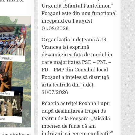
ate tuturor
Urgență „Sfântul Pantelimon”
Focșani este din nou funcțional
începând cu 1 august
01/08/2026
Organizația județeană AUR
Vrancea își exprimă
dezamăgirea față de modul în
care majoritatea PSD – PNL –
FD – PMP din Consiliul local
Focșani a înțeles să distrugă
arta teatrală din județ.
31/07/2026
Reacția actriței Roxana Lupu
după desființarea trupei de
teatru de la Focșani: „Misăilă
mocnea de furie că am
îndrăznit să cerem explicații!”
cu deschiderea