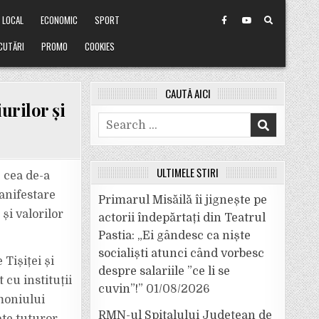
LOCAL
ECONOMIC
SPORT
CUTĂRI
PROMO
COOKIES
CAUTĂ AICI
urilor și
Search
for:
ULTIMELE ȘTIRI
 cea de-a
manifestare
Primarul Misăilă îi jignește pe
și valorilor
actorii îndepărtați din Teatrul
Pastia: „Ei gândesc ca niște
socialiști atunci când vorbesc
Tișiței și
despre salariile ”ce li se
 cu instituții
cuvin”!”
01/08/2026
imoniului
RMN-ul Spitalului Județean de