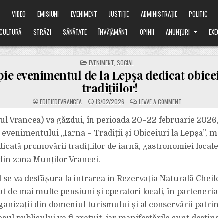
Ă
VIDEO
EMISIUNI
EVENIMENT
JUSTIȚIE
ADMINISTRAȚIE
POLITIC
CULTURĂ
STRĂZI
SĂNĂTATE
ÎNVĂȚĂMÂNT
OPINII
ANUNȚURI
EXE
POSTED
EVENIMENT
,
SOCIAL
IN
ie evenimentul de la Lepșa dedicat obicei
tradițiilor!
ON
EDITIEDEVRANCEA
13/02/2026
LEAVE A COMMENT
SE
APROPIE
EVENIMENTUL
ul Vrancea) va găzdui, în perioada 20–22 februarie 2026,
DE
LA
a evenimentului „Iarna – Tradiții și Obiceiuri la Lepșa”, 
LEPȘA
DEDICAT
icată promovării tradițiilor de iarnă, gastronomiei locale 
OBICEIURILOR
ȘI
din zona Munților Vrancei.
TRADIȚIILOR!
se va desfășura la intrarea în Rezervația Naturală Cheile 
t de mai multe pensiuni și operatori locali, în parteneriat
rganizații din domeniul turismului și al conservării patr