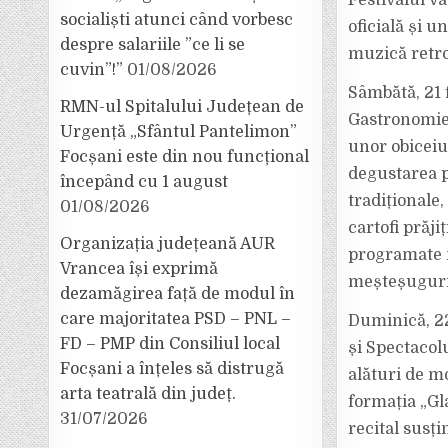
socialiști atunci când vorbesc
oficială și 
despre salariile ”ce li se
muzică retro 
cuvin”!”
01/08/2026
Sâmbătă, 21 f
RMN-ul Spitalului Județean de
Gastronomiei
Urgență „Sfântul Pantelimon”
unor obiceiu
Focșani este din nou funcțional
degustarea p
începând cu 1 august
tradiționale,
01/08/2026
cartofi prăjiț
Organizația județeană AUR
programate m
Vrancea își exprimă
meșteșuguri 
dezamăgirea față de modul în
care majoritatea PSD – PNL –
Duminică, 22 
FD – PMP din Consiliul local
și Spectacol
Focșani a înțeles să distrugă
alături de mo
arta teatrală din județ.
formația „Gl
31/07/2026
recital susți