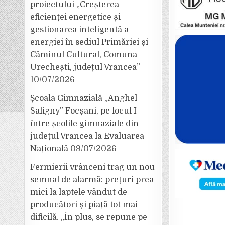
proiectului „Creșterea
eficienței energetice și
gestionarea inteligentă a
energiei în sediul Primăriei și
Căminul Cultural, Comuna
Urechești, județul Vrancea”
10/07/2026
Școala Gimnazială „Anghel
Saligny” Focșani, pe locul I
între școlile gimnaziale din
județul Vrancea la Evaluarea
Națională
09/07/2026
Fermierii vrânceni trag un nou
semnal de alarmă: prețuri prea
mici la laptele vândut de
producători și piață tot mai
dificilă. „În plus, se repune pe