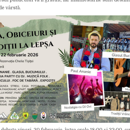
sul publicului va fi gratuit, iar manifestările sunt destin
de vârstă.
 debuta vineri, 20 februarie, între orele 18:00 și 22:00, 