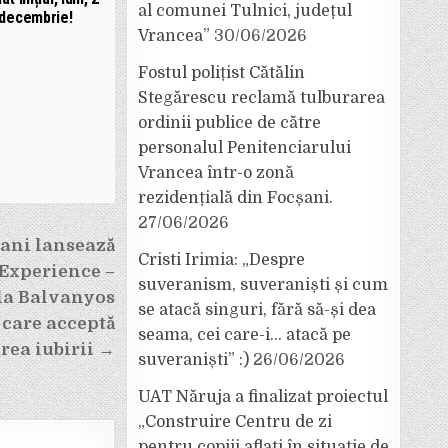
al comunei Tulnici, județul
decembrie!
Vrancea”
30/06/2026
Fostul polițist Cătălin
Stegărescu reclamă tulburarea
ordinii publice de către
personalul Penitenciarului
Vrancea într-o zonă
rezidențială din Focșani.
27/06/2026
ani lansează
Cristi Irimia: „Despre
xperience –
suveranism, suveraniști și cum
la Balvanyos
se atacă singuri, fără să-și dea
r care acceptă
seama, cei care-i… atacă pe
rea iubirii →
suveraniști” :)
26/06/2026
UAT Năruja a finalizat proiectul
„Construire Centru de zi
pentru copiii aflați în situație de