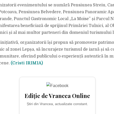
nizatorii evenimentului se numără Pensiunea Streiu, Ca
Potcoava, Pensiunea Belvedere, Pensiunea Panoramic Apa
ande, Punctul Gastronomic Local „La Moise” și Parcul N
festarea beneficiază de sprijinul Primăriei Tulnici, al Ob
ici și al mai multor parteneri din domeniul turismului l
 inițiativă, organizatorii își propun să promoveze patrimo
ic al zonei Lepșa, să încurajeze turismul de iarnă și să 
omunitare, oferind publicului o experiență autentică în mi
cene.
(Cristi IRIMIA)
Ediție de Vrancea Online
Știri din Vrancea, actualizate constant.