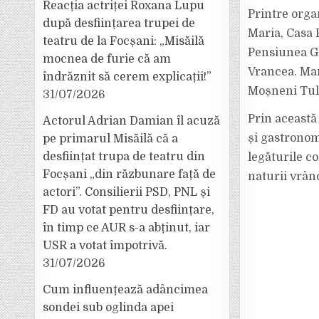
Reacția actriței Roxana Lupu
Printre orga
după desființarea trupei de
Maria, Casa 
teatru de la Focșani: „Misăilă
Pensiunea Gr
mocnea de furie că am
Vrancea. Mani
îndrăznit să cerem explicații!”
Moșneni Tuln
31/07/2026
Prin această
Actorul Adrian Damian îl acuză
și gastronom
pe primarul Misăilă că a
desființat trupa de teatru din
legăturile c
Focșani „din răzbunare față de
naturii vrân
actori”. Consilierii PSD, PNL și
FD au votat pentru desființare,
în timp ce AUR s-a abținut, iar
USR a votat împotrivă.
31/07/2026
Cum influențează adâncimea
sondei sub oglinda apei