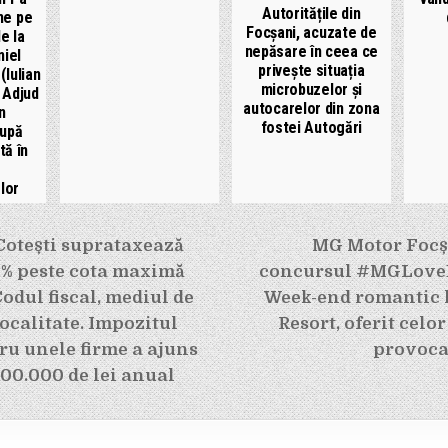
Autoritățile din
ne pe
Focșani, acuzate de
e la
nepăsare în ceea ce
niel
privește situația
(Iulian
microbuzelor și
 Adjud
autocarelor din zona
n
fostei Autogări
după
tă în
lor
e
Cotești suprataxează
MG Motor Focș
 % peste cota maximă
concursul #MGLoveE
odul fiscal, mediul de
Week-end romantic 
localitate. Impozitul
Resort, oferit celo
tru unele firme a ajuns
provoca
00.000 de lei anual