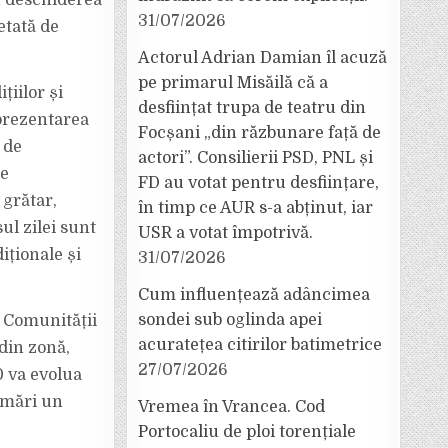
31/07/2026
etată de
Actorul Adrian Damian îl acuză
pe primarul Misăilă că a
țiilor și
desființat trupa de teatru din
prezentarea
Focșani „din răzbunare față de
 de
actori”. Consilierii PSD, PNL și
te
FD au votat pentru desființare,
 grătar,
în timp ce AUR s-a abținut, iar
sul zilei sunt
USR a votat împotrivă.
iționale și
31/07/2026
Cum influențează adâncimea
sondei sub oglinda apei
i Comunității
acuratețea citirilor batimetrice
din zonă,
27/07/2026
0 va evolua
urmări un
Vremea în Vrancea. Cod
Portocaliu de ploi torențiale