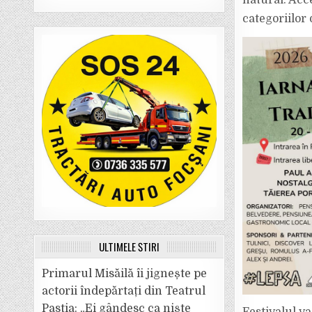
natural. Acce
categoriilor 
ULTIMELE ȘTIRI
Primarul Misăilă îi jignește pe
actorii îndepărtați din Teatrul
Pastia: „Ei gândesc ca niște
Festivalul va