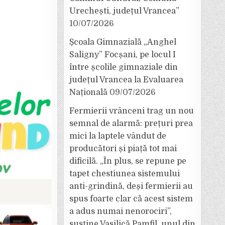
Urechești, județul Vrancea”
10/07/2026
Școala Gimnazială „Anghel
Saligny” Focșani, pe locul I
între școlile gimnaziale din
județul Vrancea la Evaluarea
Națională
09/07/2026
Fermierii vrânceni trag un nou
semnal de alarmă: prețuri prea
mici la laptele vândut de
producători și piață tot mai
dificilă. „În plus, se repune pe
tapet chestiunea sistemului
anti-grindină, deși fermierii au
spus foarte clar că acest sistem
a adus numai nenorociri”,
susține Vasilică Pamfil, unul din