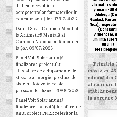
chemat la ordi
dedicat dezvoltării
primarii PSD d
competențelor formatorilor în
Odobești (Da
educația adulților
07/07/2026
Nicolaș), Panciu 
Nica), respectiv
Daniel Sava, Campion Mondial
(Constanti
Armencea), 
la Aritmetică Mentală și
umilința suferi
Campion Național al României
turul I al
la Șah
03/07/2026
prezidențiale
Panel Volt Solar anunță
Navigar
← Primăria 
finalizarea proiectului
în
masiv, cu 45
„Instalare de echipamente de
articole
admisă din C
stocare a energiei produse de
sisteme fotovoltaice ale
afaceri din 
persoanelor fizice”
30/06/2026
stabilit pen
la aproape 3
Panel Volt Solar anunță
finalizarea activităților aferente
unui proiect PNRR referitor la