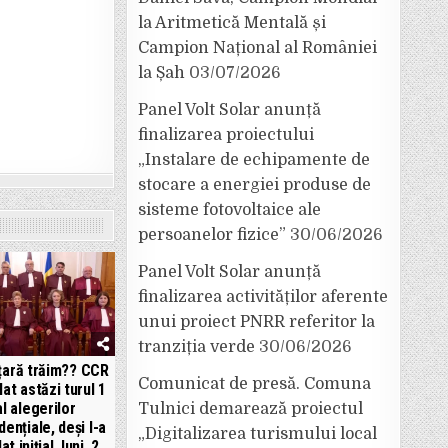
la Aritmetică Mentală și
Campion Național al României
la Șah
03/07/2026
Panel Volt Solar anunță
finalizarea proiectului
„Instalare de echipamente de
stocare a energiei produse de
sisteme fotovoltaice ale
persoanelor fizice”
30/06/2026
Panel Volt Solar anunță
finalizarea activităților aferente
unui proiect PNRR referitor la
tranziția verde
30/06/2026
 țară trăim?? CCR
Comunicat de presă. Comuna
lat astăzi turul 1
al alegerilor
Tulnici demarează proiectul
dențiale, deși l-a
„Digitalizarea turismului local
at inițial, luni, 2