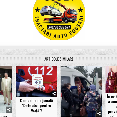
ARTICOLE SIMILARE
În ce
Campania națională
a anu
”Detector pentru
Viață”!
prezi
valid
n i-a