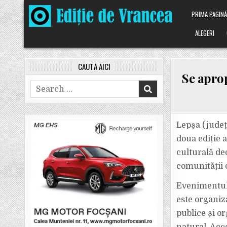
Skip
PRIMA PAGIN
to
content
ALEGERI
CAUTĂ AICI
Se aprop
Search
for:
Lepșa (județ
doua ediție 
culturală ded
comunității 
Evenimentul 
este organiza
publice și o