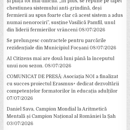
și piață tot mai dificilă. „În plus, se repune pe tapet
chestiunea sistemului anti-grindină, deși
fermierii au spus foarte clar că acest sistem a adus
numai nenorociri”, susține Vasilică Pamfil, unul
din liderii fermierilor vrânceni
08/07/2026
Se prelungesc contractele pentru parcările
rezidențiale din Municipiul Focșani
08/07/2026
AI Citizens mai are două luni până la începutul
unui nou sezon.
08/07/2026
COMUNICAT DE PRESĂ: Asociația NOI a finalizat
cu succes proiectul Erasmus+ dedicat dezvoltării
competențelor formatorilor în educația adulților
07/07/2026
Daniel Sava, Campion Mondial la Aritmetică
Mentală și Campion Național al României la Șah
03/07/2026