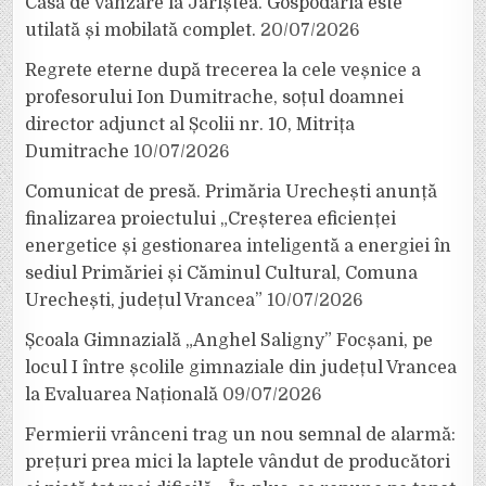
Casă de vânzare la Jariștea. Gospodăria este
utilată și mobilată complet.
20/07/2026
Regrete eterne după trecerea la cele veșnice a
profesorului Ion Dumitrache, soțul doamnei
director adjunct al Școlii nr. 10, Mitrița
Dumitrache
10/07/2026
Comunicat de presă. Primăria Urechești anunță
finalizarea proiectului „Creșterea eficienței
energetice și gestionarea inteligentă a energiei în
sediul Primăriei și Căminul Cultural, Comuna
Urechești, județul Vrancea”
10/07/2026
Școala Gimnazială „Anghel Saligny” Focșani, pe
locul I între școlile gimnaziale din județul Vrancea
la Evaluarea Națională
09/07/2026
Fermierii vrânceni trag un nou semnal de alarmă:
prețuri prea mici la laptele vândut de producători