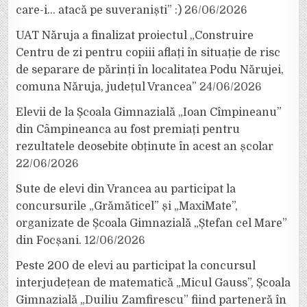
care-i… atacă pe suveraniști” :)
26/06/2026
UAT Năruja a finalizat proiectul „Construire
Centru de zi pentru copiii aflați în situație de risc
de separare de părinți în localitatea Podu Nărujei,
comuna Năruja, județul Vrancea”
24/06/2026
Elevii de la Școala Gimnazială „Ioan Cîmpineanu”
din Câmpineanca au fost premiați pentru
rezultatele deosebite obținute în acest an școlar
22/06/2026
Sute de elevi din Vrancea au participat la
concursurile „Grămăticel” și „MaxiMate”,
organizate de Școala Gimnazială „Ștefan cel Mare”
din Focșani.
12/06/2026
Peste 200 de elevi au participat la concursul
interjudețean de matematică „Micul Gauss”, Școala
Gimnazială „Duiliu Zamfirescu” fiind parteneră în