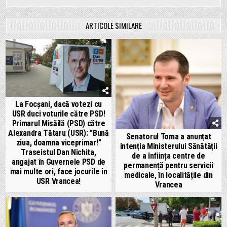
ARTICOLE SIMILARE
La Focșani, dacă votezi cu
USR duci voturile către PSD!
Primarul Misăilă (PSD) către
Alexandra Tătaru (USR): ”Bună
Senatorul Toma a anunțat
ziua, doamna viceprimar!”
intenția Ministerului Sănătății
Traseistul Dan Nichita,
de a înființa centre de
angajat în Guvernele PSD de
permanență pentru servicii
mai multe ori, face jocurile în
medicale, în localitățile din
USR Vrancea!
Vrancea