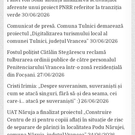
aferente unui proiect PNRR referitor la tranziția
verde
30/06/2026
Comunicat de presă. Comuna Tulnici demarează
proiectul „Digitalizarea turismului local al
comunei Tulnici, județul Vrancea”
30/06/2026
Fostul polițist Cătălin Stegărescu reclamă
tulburarea ordinii publice de către personalul
Penitenciarului Vrancea într-o zonă rezidențială
din Focșani.
27/06/2026
Cristi Irimia: „Despre suveranism, suveraniști și
cum se atacă singuri, fără să-și dea seama, cei
care-i… atacă pe suveraniști” :)
26/06/2026
UAT Năruja a finalizat proiectul „Construire
Centru de zi pentru copiii aflați în situație de risc
de separare de părinți în localitatea Podu Nărujei,
comuna Năruja, județul Vrancea”
24/06/2026