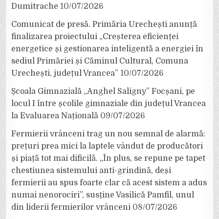
Dumitrache
10/07/2026
Comunicat de presă. Primăria Urechești anunță
finalizarea proiectului „Creșterea eficienței
energetice și gestionarea inteligentă a energiei în
sediul Primăriei și Căminul Cultural, Comuna
Urechești, județul Vrancea”
10/07/2026
Școala Gimnazială „Anghel Saligny” Focșani, pe
locul I între școlile gimnaziale din județul Vrancea
la Evaluarea Națională
09/07/2026
Fermierii vrânceni trag un nou semnal de alarmă:
prețuri prea mici la laptele vândut de producători
și piață tot mai dificilă. „În plus, se repune pe tapet
chestiunea sistemului anti-grindină, deși
fermierii au spus foarte clar că acest sistem a adus
numai nenorociri”, susține Vasilică Pamfil, unul
din liderii fermierilor vrânceni
08/07/2026