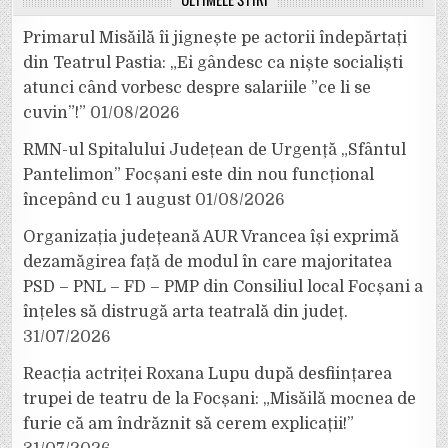
Primarul Misăilă îi jignește pe actorii îndepărtați
din Teatrul Pastia: „Ei gândesc ca niște socialiști
atunci când vorbesc despre salariile ”ce li se
cuvin”!”
01/08/2026
RMN-ul Spitalului Județean de Urgență „Sfântul
Pantelimon” Focșani este din nou funcțional
începând cu 1 august
01/08/2026
Organizația județeană AUR Vrancea își exprimă
dezamăgirea față de modul în care majoritatea
PSD – PNL – FD – PMP din Consiliul local Focșani a
înțeles să distrugă arta teatrală din județ.
31/07/2026
Reacția actriței Roxana Lupu după desființarea
trupei de teatru de la Focșani: „Misăilă mocnea de
furie că am îndrăznit să cerem explicații!”