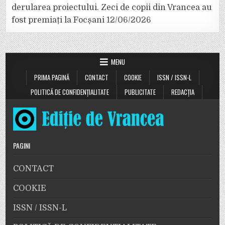
derularea proiectului. Zeci de copii din Vrancea au
fost premiați la Focșani
12/06/2026
MENU
PRIMA PAGINĂ
CONTACT
COOKIE
ISSN / ISSN-L
POLITICĂ DE CONFIDENȚIALITATE
PUBLICITATE
REDACȚIA
PAGINI
CONTACT
COOKIE
ISSN / ISSN-L