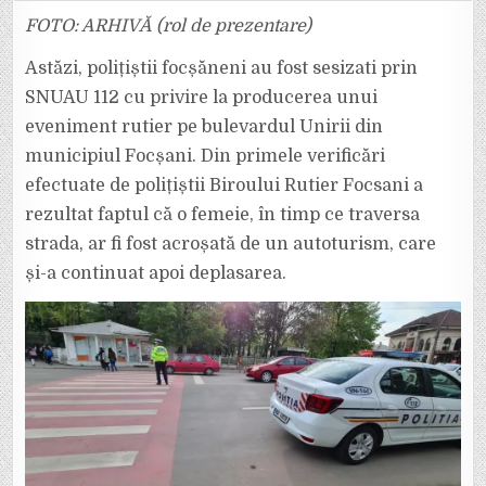
ORĂ:
UN
FOTO: ARHIVĂ (rol de prezentare)
ȘOFER
A
LOVIT
Astăzi, polițiștii focșăneni au fost sesizati prin
O
FEMEIE
SNUAU 112 cu privire la producerea unui
PE
B-
eveniment rutier pe bulevardul Unirii din
DUL
UNIRII
ȘI
municipiul Focșani. Din primele verificări
A
FUGIT
efectuate de polițiștii Biroului Rutier Focsani a
DE
LA
rezultat faptul că o femeie, în timp ce traversa
LOCUL
ACCIDENTULUI
strada, ar fi fost acroșată de un autoturism, care
și-a continuat apoi deplasarea.