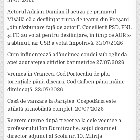
31/07/2026
Actorul Adrian Damian îl acuză pe primarul
Misăilă că a desființat trupa de teatru din Focșani
„din răzbunare față de actori”. Consilierii PSD, PNL
și FD au votat pentru desființare, în timp ce AUR s-
a abținut, iar USR a votat împotrivă.
31/07/2026
Cum influențează adâncimea sondei sub oglinda
apei acuratețea citirilor batimetrice
27/07/2026
Vremea în Vrancea. Cod Portocaliu de ploi
torențiale până diseară, Cod Galben până mâine
dimineață.
22/07/2026
Casă de vânzare la Jariștea. Gospodăria este
utilată și mobilată complet.
20/07/2026
Regrete eterne după trecerea la cele veșnice a
profesorului Ion Dumitrache, soțul doamnei
director adjunct al Școlii nr. 10, Mitrița