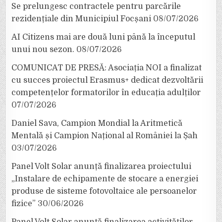
Se prelungesc contractele pentru parcările
rezidențiale din Municipiul Focșani
08/07/2026
AI Citizens mai are două luni până la începutul
unui nou sezon.
08/07/2026
COMUNICAT DE PRESĂ: Asociația NOI a finalizat
cu succes proiectul Erasmus+ dedicat dezvoltării
competențelor formatorilor în educația adulților
07/07/2026
Daniel Sava, Campion Mondial la Aritmetică
Mentală și Campion Național al României la Șah
03/07/2026
Panel Volt Solar anunță finalizarea proiectului
„Instalare de echipamente de stocare a energiei
produse de sisteme fotovoltaice ale persoanelor
fizice”
30/06/2026
Panel Volt Solar anunță finalizarea activităților