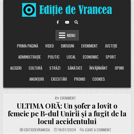
Skip
to
content
MENU
PRIMA PAGINĂ
VIDEO
EMISIUNI
EVENIMENT
JUSTIȚIE
ADMINISTRAȚIE
POLITIC
LOCAL
ECONOMIC
SPORT
ALEGERI
CULTURĂ
STRĂZI
SĂNĂTATE
ÎNVĂȚĂMÂNT
OPINII
ANUNȚURI
EXECUTĂRI
PROMO
COOKIES
POSTED
EVENIMENT
IN
ULTIMA ORĂ: Un șofer a lovit o
femeie pe B-dul Unirii și a fugit de la
locul accidentului
ON
EDITIEDEVRANCEA
19/07/2024
LEAVE A COMMENT
ULTIMA