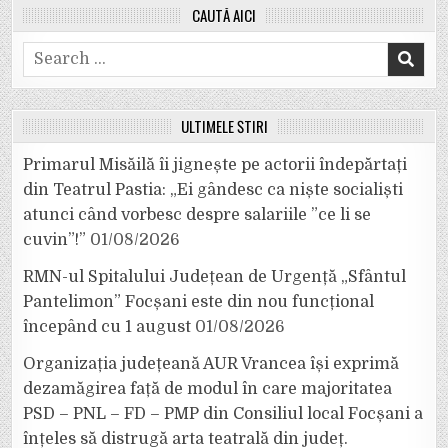
CAUTĂ AICI
Search
for:
ULTIMELE ȘTIRI
Primarul Misăilă îi jignește pe actorii îndepărtați
din Teatrul Pastia: „Ei gândesc ca niște socialiști
atunci când vorbesc despre salariile ”ce li se
cuvin”!”
01/08/2026
RMN-ul Spitalului Județean de Urgență „Sfântul
Pantelimon” Focșani este din nou funcțional
începând cu 1 august
01/08/2026
Organizația județeană AUR Vrancea își exprimă
dezamăgirea față de modul în care majoritatea
PSD – PNL – FD – PMP din Consiliul local Focșani a
înțeles să distrugă arta teatrală din județ.