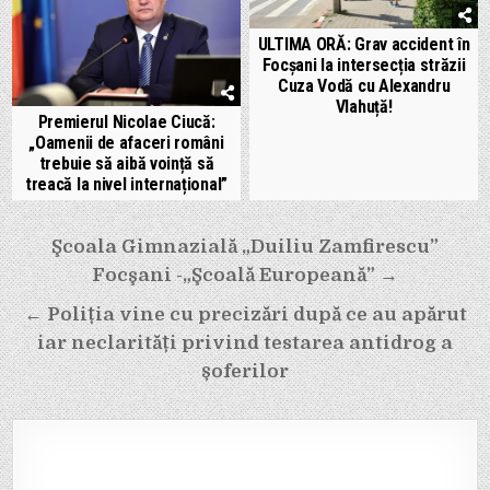
ULTIMA ORĂ: Grav accident în
Focșani la intersecția străzii
Cuza Vodă cu Alexandru
Vlahuță!
Premierul Nicolae Ciucă:
„Oamenii de afaceri români
trebuie să aibă voință să
treacă la nivel internațional”
Navigare
Şcoala Gimnazială „Duiliu Zamfirescu”
în
Focşani -„Şcoală Europeană” →
articole
← Poliția vine cu precizări după ce au apărut
iar neclarități privind testarea antidrog a
șoferilor