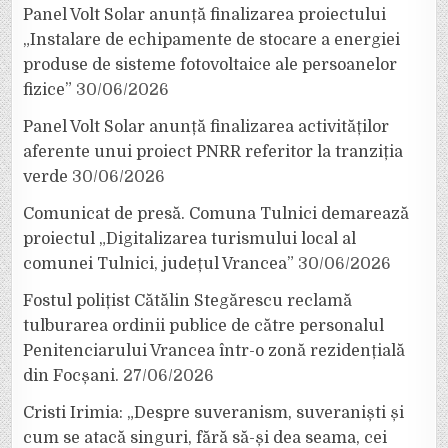
Panel Volt Solar anunță finalizarea proiectului
„Instalare de echipamente de stocare a energiei
produse de sisteme fotovoltaice ale persoanelor
fizice”
30/06/2026
Panel Volt Solar anunță finalizarea activităților
aferente unui proiect PNRR referitor la tranziția
verde
30/06/2026
Comunicat de presă. Comuna Tulnici demarează
proiectul „Digitalizarea turismului local al
comunei Tulnici, județul Vrancea”
30/06/2026
Fostul polițist Cătălin Stegărescu reclamă
tulburarea ordinii publice de către personalul
Penitenciarului Vrancea într-o zonă rezidențială
din Focșani.
27/06/2026
Cristi Irimia: „Despre suveranism, suveraniști și
cum se atacă singuri, fără să-și dea seama, cei