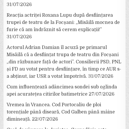
31/07/2026
Reacția actriței Roxana Lupu după desființarea
trupei de teatru de la Focșani: „Misăilă mocnea de
furie că am îndrăznit să cerem explicații!”
31/07/2026
Actorul Adrian Damian îl acuză pe primarul
Misăilă că a desființat trupa de teatru din Focșani
„din răzbunare față de actori”. Consilierii PSD, PNL
și FD au votat pentru desființare, în timp ce AUR s-
a abținut, iar USR a votat împotrivă.
31/07/2026
Cum influențează adâncimea sondei sub oglinda
apei acuratețea citirilor batimetrice
27/07/2026
Vremea în Vrancea. Cod Portocaliu de ploi
torențiale până diseară, Cod Galben până mâine
dimineață.
22/07/2026