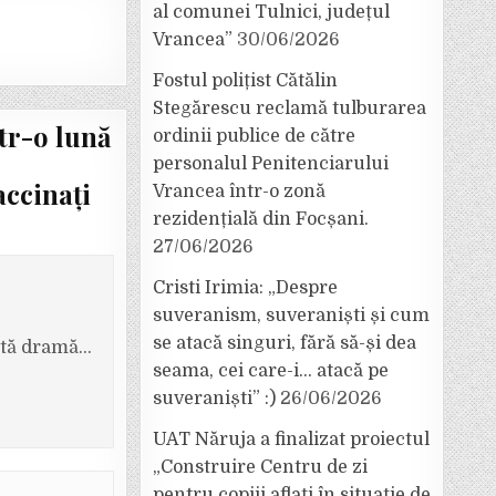
al comunei Tulnici, județul
Vrancea”
30/06/2026
Fostul polițist Cătălin
Stegărescu reclamă tulburarea
tr-o lună
ordinii publice de către
personalul Penitenciarului
accinați
Vrancea într-o zonă
rezidențială din Focșani.
27/06/2026
Cristi Irimia: „Despre
suveranism, suveraniști și cum
se atacă singuri, fără să-și dea
rată dramă…
seama, cei care-i… atacă pe
suveraniști” :)
26/06/2026
UAT Năruja a finalizat proiectul
„Construire Centru de zi
pentru copiii aflați în situație de