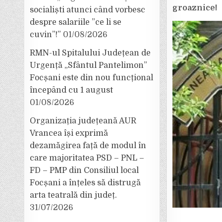
groaznice!
socialiști atunci când vorbesc
despre salariile ”ce li se
cuvin”!”
01/08/2026
RMN-ul Spitalului Județean de
Urgență „Sfântul Pantelimon”
Focșani este din nou funcțional
începând cu 1 august
01/08/2026
Organizația județeană AUR
Vrancea își exprimă
dezamăgirea față de modul în
care majoritatea PSD – PNL –
FD – PMP din Consiliul local
Focșani a înțeles să distrugă
arta teatrală din județ.
31/07/2026