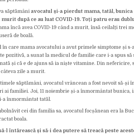
CU
COVID-
19.
eva săptămâni
avocatul și-a pierdut mama, tatăl, bunica
TOȚI
PATRU
ERAU
 murit după ce au luat COVID-19. Toți patru erau dubl
DUBLU
VACCINAȚI
ama încă avea COVID-19 când a murit, însă ceilalți trei m
CU
PFIZER.
useră de boală.
în care mama avocatului a avut primele simptome și s-a
e pozitivă, a sunat la medicul de familie care i-a spus să s
nată și că e de ajuns să ia niște vitamine. Din nefericire, s
 câteva zile a murit.
ultimele săptămâni, avocatul vrâncean a fost nevoit să-și 
ai familiei. Joi, 11 noiembrie și-a înmormântat bunica, ia
i-a înmormântat tatăl.
olnăvit cei din familia sa, avocatul focșănean era la Bucu
actat boala.
l întărească și să-i dea putere să treacă peste acest