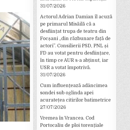
31/07/2026
Actorul Adrian Damian îl acuză
pe primarul Misăilă că a
desființat trupa de teatru din
Focșani „din răzbunare față de
actori”. Consilierii PSD, PNL și
FD au votat pentru desființare,
în timp ce AUR s-a abținut, iar
USR a votat împotrivă.
31/07/2026
Cum influențează adâncimea
sondei sub oglinda apei
acuratețea citirilor batimetrice
27/07/2026
Vremea în Vrancea. Cod
Portocaliu de ploi torențiale