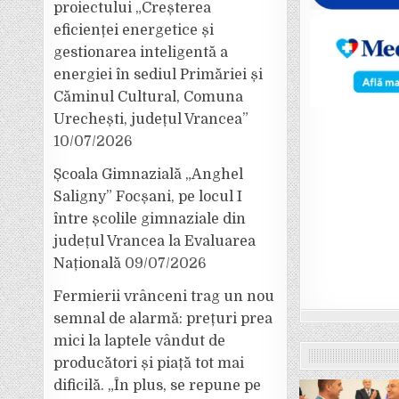
proiectului „Creșterea
eficienței energetice și
gestionarea inteligentă a
energiei în sediul Primăriei și
Căminul Cultural, Comuna
Urechești, județul Vrancea”
10/07/2026
Școala Gimnazială „Anghel
Saligny” Focșani, pe locul I
între școlile gimnaziale din
județul Vrancea la Evaluarea
Națională
09/07/2026
Fermierii vrânceni trag un nou
semnal de alarmă: prețuri prea
mici la laptele vândut de
producători și piață tot mai
dificilă. „În plus, se repune pe