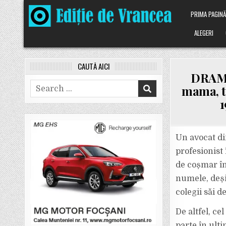
Skip
PRIMA PAGIN
to
content
ALEGERI
CAUTĂ AICI
DRAMA 
Search
mama, t
for:
1
Un avocat di
profesionist 
de coșmar în
numele, deși
colegii săi d
De altfel, ce
parte în ult