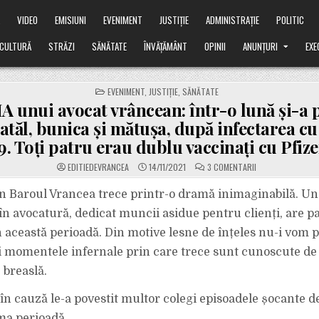
Ă
VIDEO
EMISIUNI
EVENIMENT
JUSTIȚIE
ADMINISTRAȚIE
POLITIC
CULTURĂ
STRĂZI
SĂNĂTATE
ÎNVĂȚĂMÂNT
OPINII
ANUNȚURI
EXE
POSTED
EVENIMENT
,
JUSTIȚIE
,
SĂNĂTATE
IN
unui avocat vrâncean: într-o lună și-a 
atăl, bunica și mătușa, după infectarea 
9. Toți patru erau dublu vaccinați cu Pfize
LA
EDITIEDEVRANCEA
14/11/2021
3 COMENTARII
DRAMA
UNUI
AVOCAT
n Baroul Vrancea trece printr-o dramă inimaginabilă. Un
VRÂNCEAN:
ÎNTR-
în avocatură, dedicat muncii asidue pentru clienți, are pa
O
LUNĂ
 această perioadă. Din motive lesne de înțeles nu-i vom 
ȘI-
A
 momentele infernale prin care trece sunt cunoscute de 
PIERDUT
MAMA,
TATĂL,
e breaslă.
BUNICA
ȘI
MĂTUȘA,
l în cauză le-a povestit multor colegi episoadele șocante d
DUPĂ
INFECTAREA
ima perioadă.