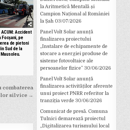
la Aritmetică Mentală și
Campion Național al României
la Șah
03/07/2026
Panel Volt Solar anunță
 ACUM: Accident
n Focșani, pe
finalizarea proiectului
erea de pietoni
„Instalare de echipamente de
din Sud de la
stocare a energiei produse de
Mausoleu.
sisteme fotovoltaice ale
persoanelor fizice”
30/06/2026
Panel Volt Solar anunță
finalizarea activităților aferente
u combaterea
unui proiect PNRR referitor la
elor silvice →
tranziția verde
30/06/2026
Comunicat de presă. Comuna
Tulnici demarează proiectul
„Digitalizarea turismului local