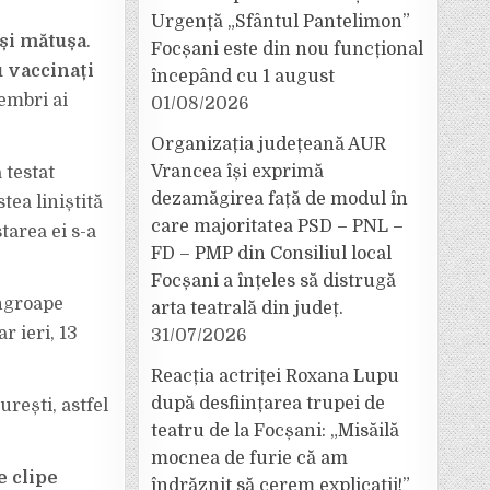
Urgență „Sfântul Pantelimon”
 și mătușa
.
Focșani este din nou funcțional
u vaccinați
începând cu 1 august
embri ai
01/08/2026
Organizația județeană AUR
Vrancea își exprimă
 testat
dezamăgirea față de modul în
tea liniștită
care majoritatea PSD – PNL –
tarea ei s-a
FD – PMP din Consiliul local
Focșani a înțeles să distrugă
îngroape
arta teatrală din județ.
r ieri, 13
31/07/2026
Reacția actriței Roxana Lupu
după desființarea trupei de
rești, astfel
teatru de la Focșani: „Misăilă
mocnea de furie că am
e clipe
îndrăznit să cerem explicații!”