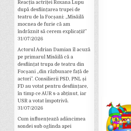
Reacția actriței Roxana Lupu
după desființarea trupei de
teatru de la Focșani: „Misăilă
mocnea de furie că am
îndrăznit să cerem explicații!”
31/07/2026
Actorul Adrian Damian îl acuză
pe primarul Misăilă că a
desființat trupa de teatru din
Focșani „din răzbunare față de
actori”. Consilierii PSD, PNL și
FD au votat pentru desființare,
în timp ce AUR s-a abținut, iar
USR a votat împotrivă.
31/07/2026
Cum influențează adâncimea
sondei sub oglinda apei