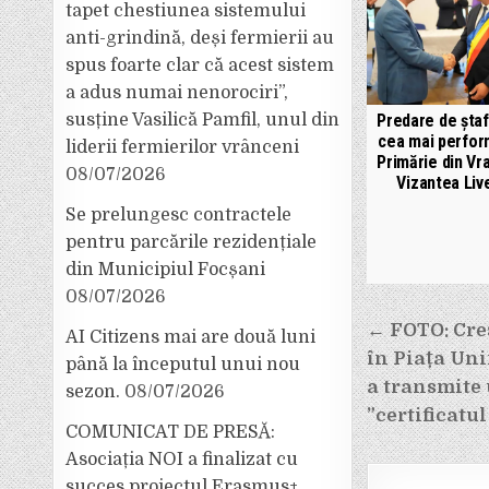
tapet chestiunea sistemului
anti-grindină, deși fermierii au
spus foarte clar că acest sistem
a adus numai nenorociri”,
susține Vasilică Pamfil, unul din
Predare de ștaf
cea mai perfor
liderii fermierilor vrânceni
Primărie din Vr
08/07/2026
Vizantea Live
Se prelungesc contractele
pentru parcările rezidențiale
din Municipiul Focșani
08/07/2026
Navigar
← FOTO: Creș
AI Citizens mai are două luni
în Piața Uni
până la începutul unui nou
în
a transmite
sezon.
08/07/2026
articole
”certificatu
COMUNICAT DE PRESĂ:
Asociația NOI a finalizat cu
succes proiectul Erasmus+