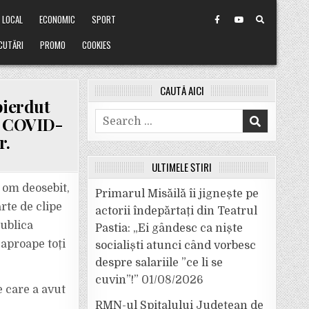
LOCAL
ECONOMIC
SPORT
CUTĂRI
PROMO
COOKIES
CAUTĂ AICI
pierdut
Search
cu COVID-
for:
r.
ULTIMELE ȘTIRI
 om deosebit,
Primarul Misăilă îi jignește pe
rte de clipe
actorii îndepărtați din Teatrul
publica
Pastia: „Ei gândesc ca niște
aproape toți
socialiști atunci când vorbesc
despre salariile ”ce li se
cuvin”!”
01/08/2026
e care a avut
RMN-ul Spitalului Județean de