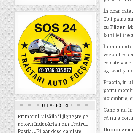
În doar cât
Toți patru
au
cu Pfizer
. M
familiei trec
În momentul 
văzând că est
că este vacci
agravat și în
Practic, în 
patru membri 
noiembrie, ș
ULTIMELE ȘTIRI
Când s-au îmb
Primarul Misăilă îi jignește pe
că nu a contr
actorii îndepărtați din Teatrul
Dumnezeu să-
Pastia: „Ei gândesc ca niște