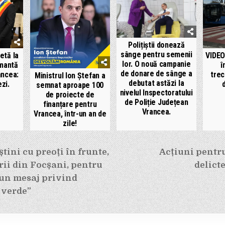
Polițiștii donează
sânge pentru semenii
etă la
VIDEO
lor. O nouă campanie
mantă
î
de donare de sânge a
ancea:
trec
Ministrul Ion Ștefan a
debutat astăzi la
zi.
semnat aproape 100
nivelul Inspectoratului
de proiecte de
de Poliție Județean
finanțare pentru
Vrancea.
Vrancea, într-un an de
zile!
e
tini cu preoți în frunte,
Acțiuni pentr
rii din Focșani, pentru
delict
 un mesaj privind
l verde”