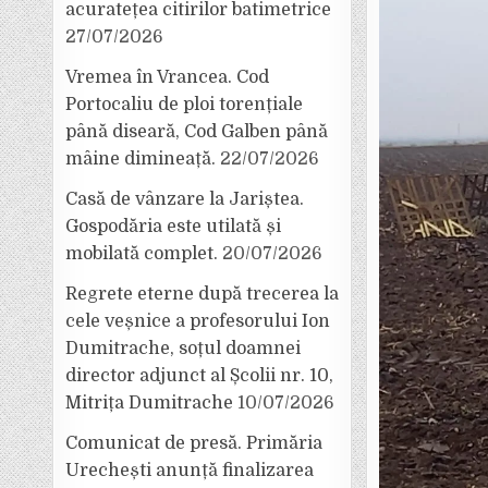
acuratețea citirilor batimetrice
27/07/2026
Vremea în Vrancea. Cod
Portocaliu de ploi torențiale
până diseară, Cod Galben până
mâine dimineață.
22/07/2026
Casă de vânzare la Jariștea.
Gospodăria este utilată și
mobilată complet.
20/07/2026
Regrete eterne după trecerea la
cele veșnice a profesorului Ion
Dumitrache, soțul doamnei
director adjunct al Școlii nr. 10,
Mitrița Dumitrache
10/07/2026
Comunicat de presă. Primăria
Urechești anunță finalizarea