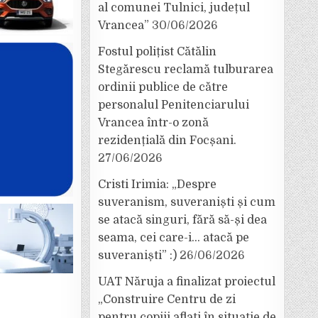
al comunei Tulnici, județul
Vrancea”
30/06/2026
Fostul polițist Cătălin
Stegărescu reclamă tulburarea
ordinii publice de către
personalul Penitenciarului
Vrancea într-o zonă
rezidențială din Focșani.
27/06/2026
Cristi Irimia: „Despre
suveranism, suveraniști și cum
se atacă singuri, fără să-și dea
seama, cei care-i… atacă pe
suveraniști” :)
26/06/2026
UAT Năruja a finalizat proiectul
„Construire Centru de zi
pentru copiii aflați în situație de