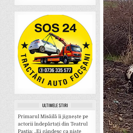
ULTIMELE ȘTIRI
Primarul Misăilă îi jignește pe
actorii îndepărtați din Teatrul
Pastia: „Ei gândesc ca niște