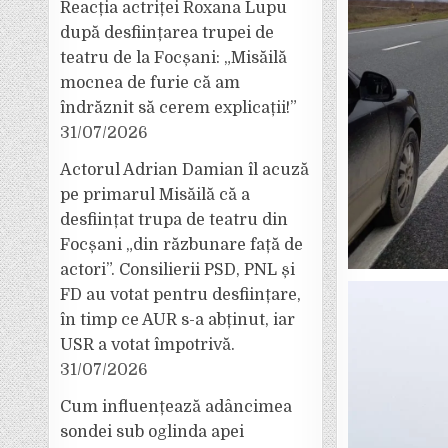
Reacția actriței Roxana Lupu
după desființarea trupei de
teatru de la Focșani: „Misăilă
mocnea de furie că am
îndrăznit să cerem explicații!”
31/07/2026
Actorul Adrian Damian îl acuză
pe primarul Misăilă că a
desființat trupa de teatru din
Focșani „din răzbunare față de
actori”. Consilierii PSD, PNL și
FD au votat pentru desființare,
în timp ce AUR s-a abținut, iar
USR a votat împotrivă.
31/07/2026
Cum influențează adâncimea
sondei sub oglinda apei