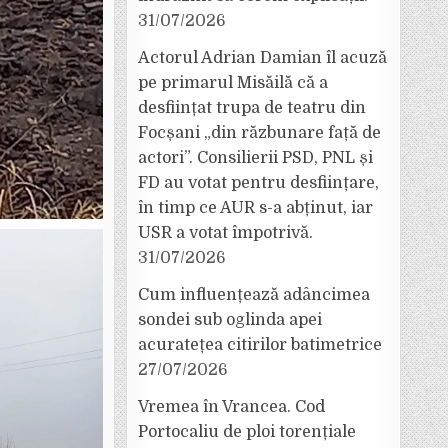
31/07/2026
Actorul Adrian Damian îl acuză
pe primarul Misăilă că a
desființat trupa de teatru din
Focșani „din răzbunare față de
actori”. Consilierii PSD, PNL și
FD au votat pentru desființare,
în timp ce AUR s-a abținut, iar
USR a votat împotrivă.
31/07/2026
Cum influențează adâncimea
sondei sub oglinda apei
acuratețea citirilor batimetrice
27/07/2026
Vremea în Vrancea. Cod
Portocaliu de ploi torențiale