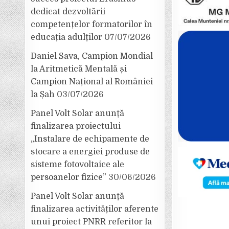
dedicat dezvoltării
competențelor formatorilor în
educația adulților
07/07/2026
Daniel Sava, Campion Mondial
la Aritmetică Mentală și
Campion Național al României
la Șah
03/07/2026
Panel Volt Solar anunță
finalizarea proiectului
„Instalare de echipamente de
stocare a energiei produse de
sisteme fotovoltaice ale
persoanelor fizice”
30/06/2026
Panel Volt Solar anunță
finalizarea activităților aferente
unui proiect PNRR referitor la