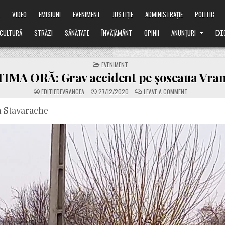
Ă
VIDEO
EMISIUNI
EVENIMENT
JUSTIȚIE
ADMINISTRAȚIE
POLITIC
CULTURĂ
STRĂZI
SĂNĂTATE
ÎNVĂȚĂMÂNT
OPINII
ANUNȚURI
EXE
POSTED
EVENIMENT
IN
IMA ORĂ: Grav accident pe șoseaua Vran
ON
EDITIEDEVRANCEA
27/12/2020
LEAVE A COMMENT
ULTIMA
ORĂ:
GRAV
n Stavarache
ACCIDENT
PE
ȘOSEAUA
VRANCEI!