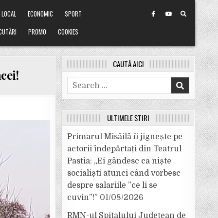
LOCAL
ECONOMIC
SPORT
CUTĂRI
PROMO
COOKIES
CAUTĂ AICI
cei!
Search
for:
ULTIMELE ȘTIRI
Primarul Misăilă îi jignește pe
actorii îndepărtați din Teatrul
Pastia: „Ei gândesc ca niște
socialiști atunci când vorbesc
despre salariile ”ce li se
cuvin”!”
01/08/2026
RMN-ul Spitalului Județean de