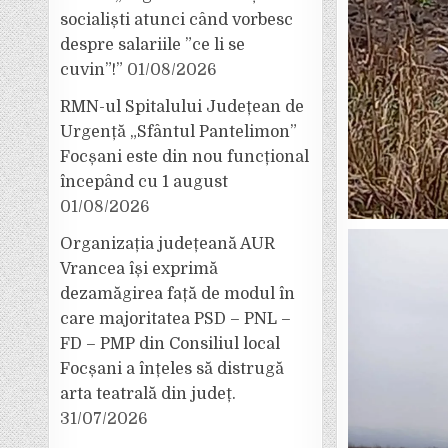
socialiști atunci când vorbesc
despre salariile ”ce li se
cuvin”!”
01/08/2026
RMN-ul Spitalului Județean de
Urgență „Sfântul Pantelimon”
Focșani este din nou funcțional
începând cu 1 august
01/08/2026
Organizația județeană AUR
Vrancea își exprimă
dezamăgirea față de modul în
care majoritatea PSD – PNL –
FD – PMP din Consiliul local
Focșani a înțeles să distrugă
arta teatrală din județ.
31/07/2026