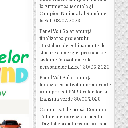
la Aritmetică Mentală și
Campion Național al României
la Șah
03/07/2026
Panel Volt Solar anunță
finalizarea proiectului
„Instalare de echipamente de
stocare a energiei produse de
sisteme fotovoltaice ale
persoanelor fizice”
30/06/2026
Panel Volt Solar anunță
finalizarea activităților aferente
unui proiect PNRR referitor la
tranziția verde
30/06/2026
Comunicat de presă. Comuna
Tulnici demarează proiectul
„Digitalizarea turismului local