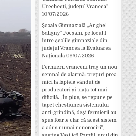
Urechești, județul Vrancea”
10/07/2026
Școala Gimnazială „Anghel
Saligny” Focșani, pe locul I
între școlile gimnaziale din
județul Vrancea la Evaluarea
Națională
09/07/2026
Fermierii vrânceni trag un nou
semnal de alarmă: prețuri prea
mici la laptele vândut de
producători și piață tot mai
dificilă. „În plus, se repune pe
tapet chestiunea sistemului
anti-grindină, deși fermierii au
spus foarte clar că acest sistem
a adus numai nenorociri”,
susține Vasilică Pamfil, unul din