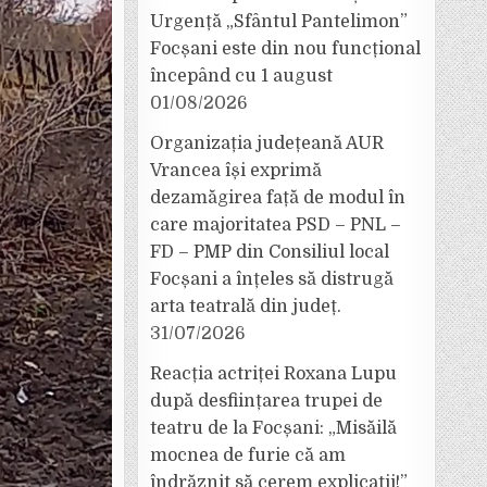
Urgență „Sfântul Pantelimon”
Focșani este din nou funcțional
începând cu 1 august
01/08/2026
Organizația județeană AUR
Vrancea își exprimă
dezamăgirea față de modul în
care majoritatea PSD – PNL –
FD – PMP din Consiliul local
Focșani a înțeles să distrugă
arta teatrală din județ.
31/07/2026
Reacția actriței Roxana Lupu
după desființarea trupei de
teatru de la Focșani: „Misăilă
mocnea de furie că am
îndrăznit să cerem explicații!”