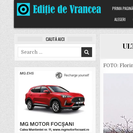
Skip
PRIMA PAGIN
to
content
ALEGERI
CAUTĂ AICI
ULT
Search
for:
FOTO: Flori