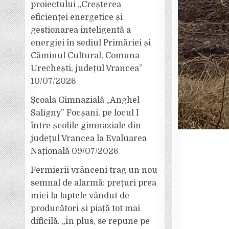
proiectului „Creșterea
eficienței energetice și
gestionarea inteligentă a
energiei în sediul Primăriei și
Căminul Cultural, Comuna
Urechești, județul Vrancea”
10/07/2026
Școala Gimnazială „Anghel
Saligny” Focșani, pe locul I
între școlile gimnaziale din
județul Vrancea la Evaluarea
Națională
09/07/2026
Fermierii vrânceni trag un nou
semnal de alarmă: prețuri prea
mici la laptele vândut de
producători și piață tot mai
dificilă. „În plus, se repune pe