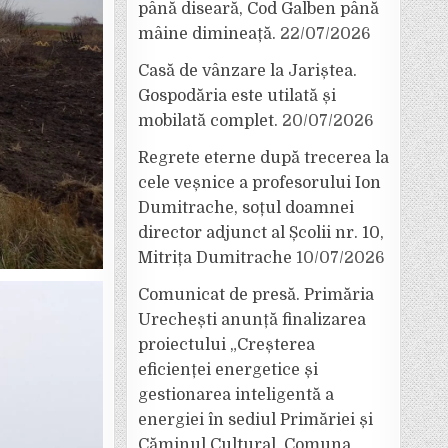
până diseară, Cod Galben până
mâine dimineață.
22/07/2026
Casă de vânzare la Jariștea.
Gospodăria este utilată și
mobilată complet.
20/07/2026
Regrete eterne după trecerea la
cele veșnice a profesorului Ion
Dumitrache, soțul doamnei
director adjunct al Școlii nr. 10,
Mitrița Dumitrache
10/07/2026
Comunicat de presă. Primăria
Urechești anunță finalizarea
proiectului „Creșterea
eficienței energetice și
gestionarea inteligentă a
energiei în sediul Primăriei și
Căminul Cultural, Comuna