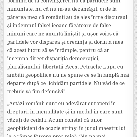
pornind de la convingerea nu că partidele sunt
minuntate, nu că nu m-au dezamăgit, ci de la
părerea mea că românii au de ales între discursul
și îndemnul falsei icoane făcătoare de false
minuni care ne anuntă liniștit și ușor voios că
partidele vor disparea și credința și dorința mea
că acest lucru să se întâmple, pentru că ar
însemna direct dispariția democrației,
pluralismului, libertatii. Acest Petrache Lupu cu
ambiții geopolitice nu ne spune ce se întamplă mai
departe după ce lichidăm partidele. Nu văd de ce
trebuie să fim defensivi”.
„Astăzi românii sunt cu adevărat europeni în
drepturi, în mentalitate și în modul în care sunt
văzuți de ceilalți. Acum constat că unor
geopliticieni de ocazie strînși în jurul maestrului
le-a rămas Europa prea mică. ‘Nu ne mai