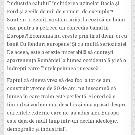
”industria calului” închiderea uzinelor Dacia și
Ford și zecile de mii de șomeri, de exemplu?!
Suntem pregătiți să stăm iarăși la cozi să ne luăm
vize pentru a petrece un concediu banal în
Europa?! Economia nu crește prin firul divin, ci cu
bani! Cu fonduri europene! Și cu multă seriozitate!
De aceea, este o erezie mizerabilă să contești
apartenența României la lumea occidentală și să o
îndrepți către ”înțelepciunea rusească”.
Faptul că cineva vrea să dea foc la tot ce am
construit vreme de 20 de ani, nu înseamnă că
lumea în care trăim este perfectă. Și cred că e
timpul să vorbim mai deschis și mai apăsat despre
curentele externe care ne-au adus aici. Europa
este deja de mult timp într-un declin ideologic,
demografic și industrial”.