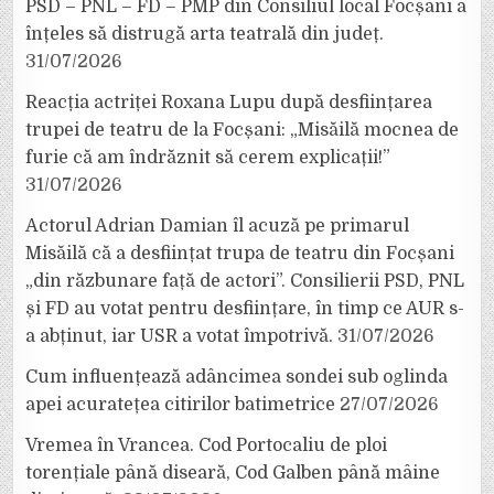
PSD – PNL – FD – PMP din Consiliul local Focșani a
înțeles să distrugă arta teatrală din județ.
31/07/2026
Reacția actriței Roxana Lupu după desființarea
trupei de teatru de la Focșani: „Misăilă mocnea de
furie că am îndrăznit să cerem explicații!”
31/07/2026
Actorul Adrian Damian îl acuză pe primarul
Misăilă că a desființat trupa de teatru din Focșani
„din răzbunare față de actori”. Consilierii PSD, PNL
și FD au votat pentru desființare, în timp ce AUR s-
a abținut, iar USR a votat împotrivă.
31/07/2026
Cum influențează adâncimea sondei sub oglinda
apei acuratețea citirilor batimetrice
27/07/2026
Vremea în Vrancea. Cod Portocaliu de ploi
torențiale până diseară, Cod Galben până mâine