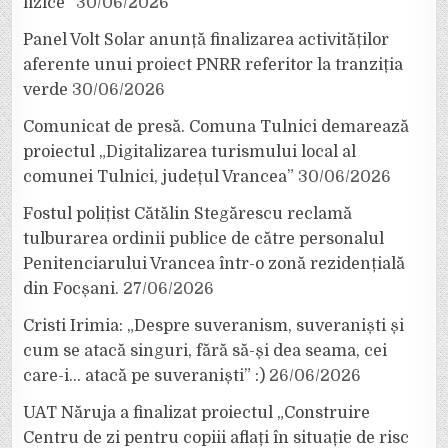
fizice”
30/06/2026
Panel Volt Solar anunță finalizarea activităților
aferente unui proiect PNRR referitor la tranziția
verde
30/06/2026
Comunicat de presă. Comuna Tulnici demarează
proiectul „Digitalizarea turismului local al
comunei Tulnici, județul Vrancea”
30/06/2026
Fostul polițist Cătălin Stegărescu reclamă
tulburarea ordinii publice de către personalul
Penitenciarului Vrancea într-o zonă rezidențială
din Focșani.
27/06/2026
Cristi Irimia: „Despre suveranism, suveraniști și
cum se atacă singuri, fără să-și dea seama, cei
care-i… atacă pe suveraniști” :)
26/06/2026
UAT Năruja a finalizat proiectul „Construire
Centru de zi pentru copiii aflați în situație de risc