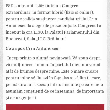
VOR
VOTA
PSD s-a reunit astăzi într-un Congres
LIBERALII
PE
extraordinar, în format hibrid (fizic și online),
CRIN
ANTONESCU?
pentru a valida susținerea candidaturii lui Crin
CĂCI
SOCIAL-
Antonescu la alegerile prezidențiale. Congresul a
DEMOCRAȚII
SIGUR
VOR
început la ora 11.30, la Palatul Parlamentului din
PUNE
ȘTAMPILA
București, Sala „I.I.C. Brătianu”.
PE
EL.
Ce a spus Crin Antonescu:
„Încep printr-o glumă nevinovată. Vă spun drept,
vă mulțumesc, nimeni în partidul meu n-a vorbit
atât de frumos despre mine. Este o mare onoare
pentru mine să fiu azi în fața dvs și să fim fiecare,
pe măsura lui, asociați într-o misiune pe care ne-o
asumăm conștienți de ce înseamnă, de importanța
și de urgența ei.