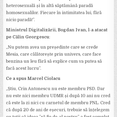
heterosexuală și în altă săptămână paradă
homosexualilor. Fiecare în intimitatea lui, fără
nicio paradă!”.
Ministrul Digitalizării, Bogdan Ivan, l-a atacat
pe Călin Georgescu
:
„Nu putem avea un președinte care se crede
Mesia, care călătorește prin univers, care face
benzina un leu fără să explice cum va putea să
facă acest lucru”.
Ce a spus Marcel Ciolacu
„Știu, Crin Antonescu nu este membru PSD. Dar
nu este nici membru UDMR și după 10 ani nu cred
că este la zi nici cu carnetul de membru PNL. Cred
că după 20 de ani de eșecuri, trebuie să înțelegem
cu toții că ideea ”să fie de-al nostru” a fost complet