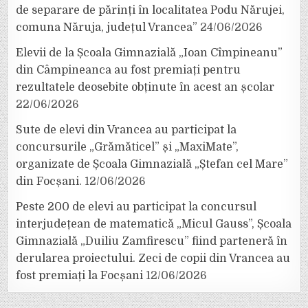
de separare de părinți în localitatea Podu Nărujei,
comuna Năruja, județul Vrancea”
24/06/2026
Elevii de la Școala Gimnazială „Ioan Cîmpineanu”
din Câmpineanca au fost premiați pentru
rezultatele deosebite obținute în acest an școlar
22/06/2026
Sute de elevi din Vrancea au participat la
concursurile „Grămăticel” și „MaxiMate”,
organizate de Școala Gimnazială „Ștefan cel Mare”
din Focșani.
12/06/2026
Peste 200 de elevi au participat la concursul
interjudețean de matematică „Micul Gauss”, Școala
Gimnazială „Duiliu Zamfirescu” fiind parteneră în
derularea proiectului. Zeci de copii din Vrancea au
fost premiați la Focșani
12/06/2026