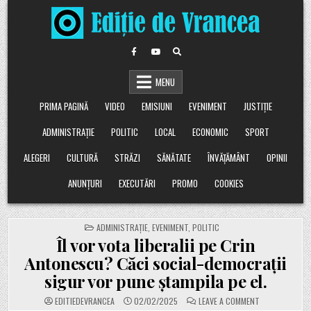
Skip
to
content
MENU
PRIMA PAGINĂ
VIDEO
EMISIUNI
EVENIMENT
JUSTIȚIE
ADMINISTRAȚIE
POLITIC
LOCAL
ECONOMIC
SPORT
ALEGERI
CULTURĂ
STRĂZI
SĂNĂTATE
ÎNVĂȚĂMÂNT
OPINII
ANUNȚURI
EXECUTĂRI
PROMO
COOKIES
POSTED
ADMINISTRAȚIE
,
EVENIMENT
,
POLITIC
IN
Îl vor vota liberalii pe Crin
Antonescu? Căci social-democrații
sigur vor pune ștampila pe el.
ON
EDITIEDEVRANCEA
02/02/2025
LEAVE A COMMENT
ÎL