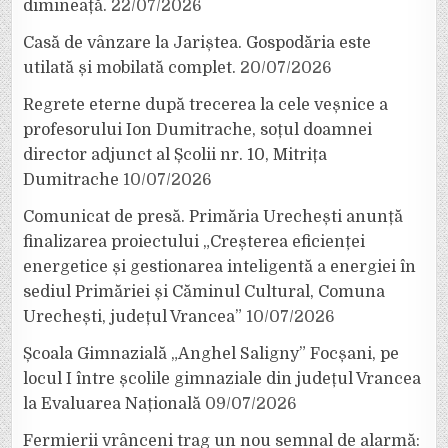
dimineață.
22/07/2026
Casă de vânzare la Jariștea. Gospodăria este
utilată și mobilată complet.
20/07/2026
Regrete eterne după trecerea la cele veșnice a
profesorului Ion Dumitrache, soțul doamnei
director adjunct al Școlii nr. 10, Mitrița
Dumitrache
10/07/2026
Comunicat de presă. Primăria Urechești anunță
finalizarea proiectului „Creșterea eficienței
energetice și gestionarea inteligentă a energiei în
sediul Primăriei și Căminul Cultural, Comuna
Urechești, județul Vrancea”
10/07/2026
Școala Gimnazială „Anghel Saligny” Focșani, pe
locul I între școlile gimnaziale din județul Vrancea
la Evaluarea Națională
09/07/2026
Fermierii vrânceni trag un nou semnal de alarmă: