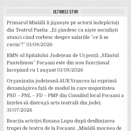
ULTIMELE ȘTIRI
Primarul Misăilă îi jignește pe actorii îndepărtați
din Teatrul Pastia: „Ei gândesc ca niște socialiști
atunci când vorbesc despre salariile ”ce li se
cuvin”!”
01/08/2026
RMN-ul Spitalului Județean de Urgență „Sfântul
Pantelimon” Focșani este din nou funcțional
începând cu 1 august
01/08/2026
Organizația județeană AUR Vrancea își exprimă
dezamăgirea față de modul în care majoritatea
PSD – PNL – FD – PMP din Consiliul local Focșani a
înțeles să distrugă arta teatrală din județ.
31/07/2026
Reacția actriței Roxana Lupu după desființarea
trupei de teatru de la Focșani: „Misăilă mocnea de