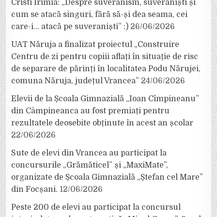
Cristi Irimia: „Despre suveranism, suveraniști și
cum se atacă singuri, fără să-și dea seama, cei
care-i… atacă pe suveraniști” :)
26/06/2026
UAT Năruja a finalizat proiectul „Construire
Centru de zi pentru copiii aflați în situație de risc
de separare de părinți în localitatea Podu Nărujei,
comuna Năruja, județul Vrancea”
24/06/2026
Elevii de la Școala Gimnazială „Ioan Cîmpineanu”
din Câmpineanca au fost premiați pentru
rezultatele deosebite obținute în acest an școlar
22/06/2026
Sute de elevi din Vrancea au participat la
concursurile „Grămăticel” și „MaxiMate”,
organizate de Școala Gimnazială „Ștefan cel Mare”
din Focșani.
12/06/2026
Peste 200 de elevi au participat la concursul