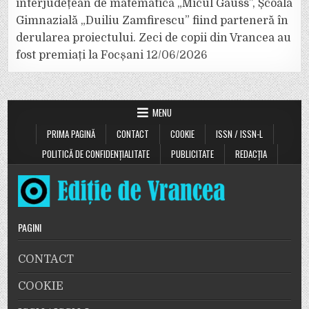
interjudețean de matematică „Micul Gauss”, Școala
Gimnazială „Duiliu Zamfirescu” fiind parteneră în
derularea proiectului. Zeci de copii din Vrancea au
fost premiați la Focșani
12/06/2026
MENU
PRIMA PAGINĂ
CONTACT
COOKIE
ISSN / ISSN-L
POLITICĂ DE CONFIDENȚIALITATE
PUBLICITATE
REDACȚIA
PAGINI
CONTACT
COOKIE