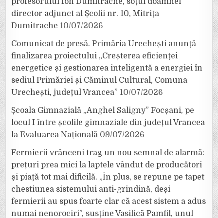
profesorului Ion Dumitrache, soțul doamnei
director adjunct al Școlii nr. 10, Mitrița
Dumitrache
10/07/2026
Comunicat de presă. Primăria Urechești anunță
finalizarea proiectului „Creșterea eficienței
energetice și gestionarea inteligentă a energiei în
sediul Primăriei și Căminul Cultural, Comuna
Urechești, județul Vrancea”
10/07/2026
Școala Gimnazială „Anghel Saligny” Focșani, pe
locul I între școlile gimnaziale din județul Vrancea
la Evaluarea Națională
09/07/2026
Fermierii vrânceni trag un nou semnal de alarmă:
prețuri prea mici la laptele vândut de producători
și piață tot mai dificilă. „În plus, se repune pe tapet
chestiunea sistemului anti-grindină, deși
fermierii au spus foarte clar că acest sistem a adus
numai nenorociri”, susține Vasilică Pamfil, unul