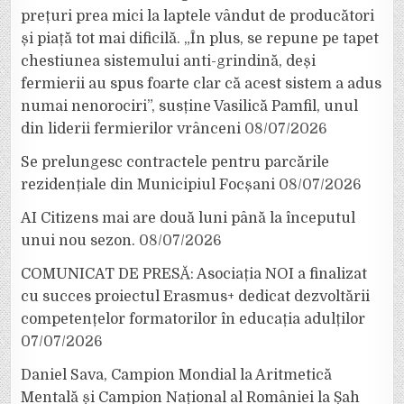
prețuri prea mici la laptele vândut de producători
și piață tot mai dificilă. „În plus, se repune pe tapet
chestiunea sistemului anti-grindină, deși
fermierii au spus foarte clar că acest sistem a adus
numai nenorociri”, susține Vasilică Pamfil, unul
din liderii fermierilor vrânceni
08/07/2026
Se prelungesc contractele pentru parcările
rezidențiale din Municipiul Focșani
08/07/2026
AI Citizens mai are două luni până la începutul
unui nou sezon.
08/07/2026
COMUNICAT DE PRESĂ: Asociația NOI a finalizat
cu succes proiectul Erasmus+ dedicat dezvoltării
competențelor formatorilor în educația adulților
07/07/2026
Daniel Sava, Campion Mondial la Aritmetică
Mentală și Campion Național al României la Șah