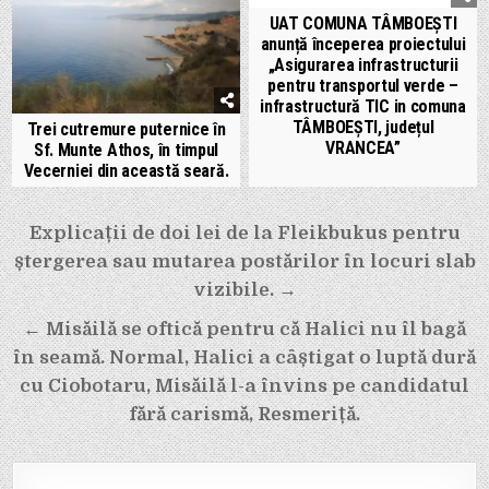
UAT COMUNA TÂMBOEȘTI
anunță începerea proiectului
„Asigurarea infrastructurii
pentru transportul verde –
infrastructură TIC in comuna
TÂMBOEŞTI, județul
Trei cutremure puternice în
VRANCEA”
Sf. Munte Athos, în timpul
Vecerniei din această seară.
Navigare
Explicații de doi lei de la Fleikbukus pentru
în
ștergerea sau mutarea postărilor în locuri slab
articole
vizibile. →
← Misăilă se oftică pentru că Halici nu îl bagă
în seamă. Normal, Halici a câștigat o luptă dură
cu Ciobotaru, Misăilă l-a învins pe candidatul
fără carismă, Resmeriță.