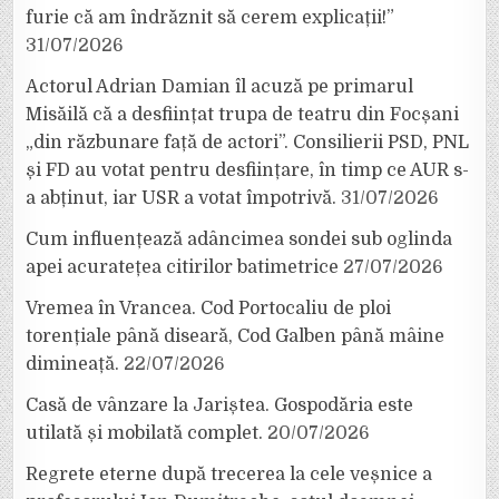
furie că am îndrăznit să cerem explicații!”
31/07/2026
Actorul Adrian Damian îl acuză pe primarul
Misăilă că a desființat trupa de teatru din Focșani
„din răzbunare față de actori”. Consilierii PSD, PNL
și FD au votat pentru desființare, în timp ce AUR s-
a abținut, iar USR a votat împotrivă.
31/07/2026
Cum influențează adâncimea sondei sub oglinda
apei acuratețea citirilor batimetrice
27/07/2026
Vremea în Vrancea. Cod Portocaliu de ploi
torențiale până diseară, Cod Galben până mâine
dimineață.
22/07/2026
Casă de vânzare la Jariștea. Gospodăria este
utilată și mobilată complet.
20/07/2026
Regrete eterne după trecerea la cele veșnice a