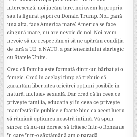
interesează, noi jucăm tare, noi avem la propriu
sau la figurat șepci cu Donald Trump. Noi, până
una alta, face America mare’. America se face
singură mare, nu are nevoie de noi, Noi avem
nevoie să ne respectăm și să ne apărăm condiția
de țară a UE, a NATO, a parteneriatului startegic
cu Statele Unite.
Cred că familia este formată dintr-un bărbat și o
femeie. Cred în același timp că trebuie să
garantăm libertatea oricărei opțiuni posibile în
natură, inclusiv sexuală. Dar cred că în ceea ce
privește familia, educația și în ceea ce privește
manifestările publice e foarte bine ca acest lucru
să rămână optiunea noastră intimă. Vă spun
sincer că nu-mi doresc să trăiesc într-o Românie
în care într-o săptămână am o paradă