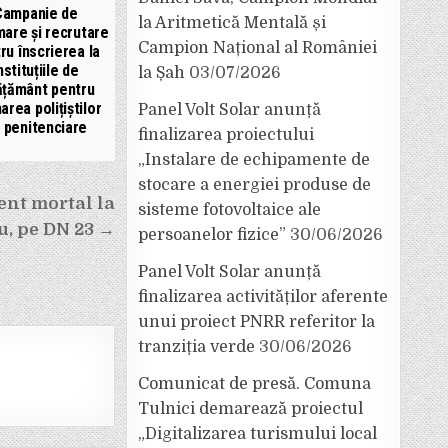
Campanie de
la Aritmetică Mentală și
mare și recrutare
Campion Național al României
ru înscrierea la
nstituțiile de
la Șah
03/07/2026
ățământ pentru
area polițiștilor
Panel Volt Solar anunță
 penitenciare
finalizarea proiectului
„Instalare de echipamente de
stocare a energiei produse de
nt mortal la
sisteme fotovoltaice ale
u, pe DN 23 →
persoanelor fizice”
30/06/2026
Panel Volt Solar anunță
finalizarea activităților aferente
unui proiect PNRR referitor la
tranziția verde
30/06/2026
Comunicat de presă. Comuna
Tulnici demarează proiectul
„Digitalizarea turismului local