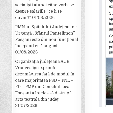
socialiști atunci când vorbesc
despre salariile ”ce li se
cuvin”!”
01/08/2026
RMN-ul Spitalului Județean de
Urgență „Sfântul Pantelimon”
Focșani este din nou funcțional
începând cu 1 august
01/08/2026
Organizația județeană AUR
Vrancea își exprimă
dezamăgirea față de modul în
care majoritatea PSD – PNL –
FD – PMP din Consiliul local
Focșani a înțeles să distrugă
arta teatrală din județ.
31/07/2026