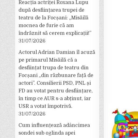
Reacția actriței Roxana Lupu
după desființarea trupei de
teatru de la Focșani: „Misăilă
mocnea de furie că am
îndrăznit să cerem explicații!”
31/07/2026
Actorul Adrian Damian îl acuză
pe primarul Misăilă că a
desființat trupa de teatru din
Focșani „din răzbunare față de
actori”. Consilierii PSD, PNL și
FD au votat pentru desființare,
în timp ce AUR s-a abținut, iar
USR a votat împotrivă.
31/07/2026
Cum influențează adâncimea
sondei sub oglinda apei