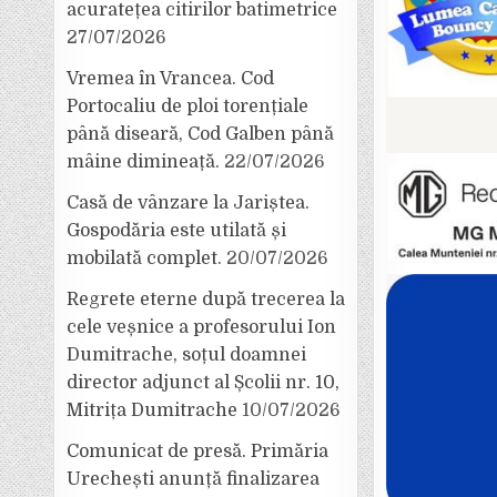
acuratețea citirilor batimetrice
27/07/2026
Vremea în Vrancea. Cod
Portocaliu de ploi torențiale
până diseară, Cod Galben până
mâine dimineață.
22/07/2026
Casă de vânzare la Jariștea.
Gospodăria este utilată și
mobilată complet.
20/07/2026
Regrete eterne după trecerea la
cele veșnice a profesorului Ion
Dumitrache, soțul doamnei
director adjunct al Școlii nr. 10,
Mitrița Dumitrache
10/07/2026
Comunicat de presă. Primăria
Urechești anunță finalizarea