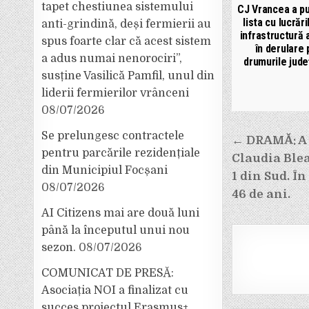
tapet chestiunea sistemului
CJ Vrancea a pu
lista cu lucrări
anti-grindină, deși fermierii au
infrastructură 
spus foarte clar că acest sistem
în derulare 
a adus numai nenorociri”,
drumurile jud
susține Vasilică Pamfil, unul din
liderii fermierilor vrânceni
08/07/2026
Se prelungesc contractele
Navigar
← DRAMĂ: A 
pentru parcările rezidențiale
Claudia Blea
în
din Municipiul Focșani
1 din Sud. Î
08/07/2026
articole
46 de ani.
AI Citizens mai are două luni
până la începutul unui nou
sezon.
08/07/2026
COMUNICAT DE PRESĂ:
Asociația NOI a finalizat cu
succes proiectul Erasmus+