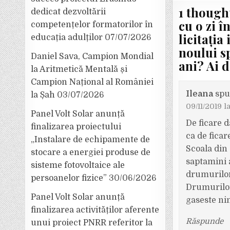
1 though
dedicat dezvoltării
cu o zi î
competențelor formatorilor în
licitația
educația adulților
07/07/2026
noului sp
Daniel Sava, Campion Mondial
ani? Ai d
la Aritmetică Mentală și
Campion Național al României
Ileana
spu
la Șah
03/07/2026
09/11/2019 l
Panel Volt Solar anunță
De ficare 
finalizarea proiectului
ca de ficar
„Instalare de echipamente de
Scoala din
stocare a energiei produse de
saptamini 
sisteme fotovoltaice ale
drumurilor,
persoanelor fizice”
30/06/2026
Drumurilor
Panel Volt Solar anunță
gaseste nim
finalizarea activităților aferente
Răspunde
unui proiect PNRR referitor la