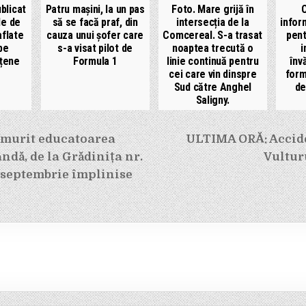
blicat
Patru mașini, la un pas
Foto. Mare grijă în
le de
să se facă praf, din
intersecția de la
infor
aflate
cauza unui șofer care
Comcereal. S-a trasat
pent
pe
s-a visat pilot de
noaptea trecută o
i
ețene
Formula 1
linie continuă pentru
înv
cei care vin dinspre
form
Sud către Anghel
de
Saligny.
e
murit educatoarea
ULTIMA ORĂ: Accide
ndă, de la Grădinița nr.
Vultur
n septembrie împlinise