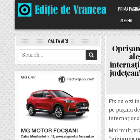
Skip
PRIMA PAGIN
to
content
ALEGERI
CAUTĂ AICI
Oprișan 
Search
ale
for:
internați
județean”
Fix cu o zi î
pe pagina de 
internațional
Mai mult, vrâ
”
viziunea p