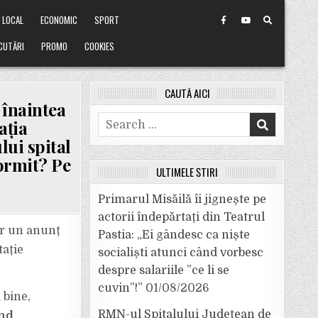
LOCAL
ECONOMIC
SPORT
CUTĂRI
PROMO
COOKIES
CAUTĂ AICI
 înaintea
Search
ația
for:
lui spital
dormit? Pe
ULTIMELE ȘTIRI
Primarul Misăilă îi jignește pe
actorii îndepărtați din Teatrul
tar un anunț
Pastia: „Ei gândesc ca niște
tație
socialiști atunci când vorbesc
despre salariile ”ce li se
cuvin”!”
01/08/2026
 bine,
RMN-ul Spitalului Județean de
ind