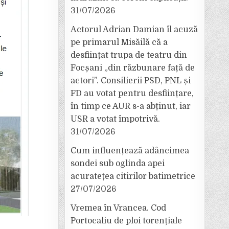
31/07/2026
Actorul Adrian Damian îl acuză
pe primarul Misăilă că a
desființat trupa de teatru din
Focșani „din răzbunare față de
actori”. Consilierii PSD, PNL și
FD au votat pentru desființare,
în timp ce AUR s-a abținut, iar
USR a votat împotrivă.
31/07/2026
Cum influențează adâncimea
sondei sub oglinda apei
acuratețea citirilor batimetrice
27/07/2026
Vremea în Vrancea. Cod
Portocaliu de ploi torențiale