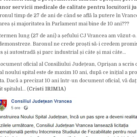
”ZILELE
URMĂTOARE
nor servicii medicale de calitate pentru locuitorii ju
CJ
VA
ronul timp de 27 de ani de când se află la putere în Vranc
LANSA
LICITAȚIA
rea și majoritatea în Parlament mai bine de 10 ani???
INTERNAȚIONALĂ
PENTRU
STUDIUL
DE
termen lung (27 de ani) a șefului CJ Vrancea am văzut-o
FEZABILITATE
AL
demonstreze. Baronul ne crede proști să-i credem promis
NOULUI
SPITAL
 și autostradă și parc industrial și câte și mai câte…
JUDEȚEAN”.
DAR
CE-
document oficial al Consiliului Județean, Oprișan a scris
AI
FĂCUT,
BAROANE,
al noului spital este de maxim 10 ani, după ce inițial a pr
27
DE
ata. Dacă a precizat 10 ani într-un document oficial, vă d
ANI?
AI
it spitalul… (
Cristi IRIMIA
)
DORMIT?
PE
CINE
CREZI
CĂ
MAI
PĂCĂLEȘTI?