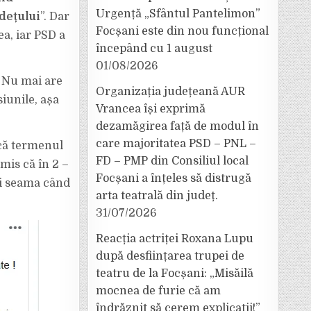
Urgență „Sfântul Pantelimon”
dețului
”. Dar
Focșani este din nou funcțional
ea, iar PSD a
începând cu 1 august
01/08/2026
. Nu mai are
Organizația județeană AUR
iunile, așa
Vrancea își exprimă
dezamăgirea față de modul în
care majoritatea PSD – PNL –
 că termenul
FD – PMP din Consiliul local
omis că în 2 –
Focșani a înțeles să distrugă
ați seama când
arta teatrală din județ.
31/07/2026
Reacția actriței Roxana Lupu
după desființarea trupei de
teatru de la Focșani: „Misăilă
mocnea de furie că am
îndrăznit să cerem explicații!”