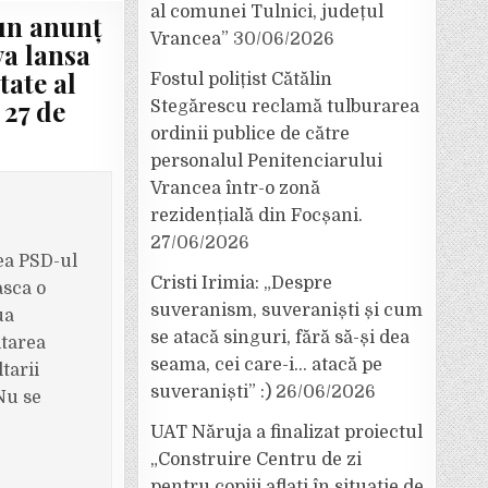
al comunei Tulnici, județul
 un anunț
Vrancea”
30/06/2026
va lansa
tate al
Fostul polițist Cătălin
 27 de
Stegărescu reclamă tulburarea
ordinii publice de către
personalul Penitenciarului
Vrancea într-o zonă
rezidențială din Focșani.
27/06/2026
ea PSD-ul
Cristi Irimia: „Despre
asca o
suveranism, suveraniști și cum
ua
se atacă singuri, fără să-și dea
ltarea
seama, cei care-i… atacă pe
tarii
suveraniști” :)
26/06/2026
Nu se
UAT Năruja a finalizat proiectul
„Construire Centru de zi
pentru copiii aflați în situație de