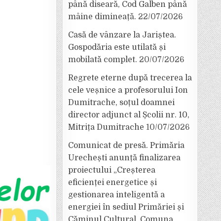
până diseară, Cod Galben până
mâine dimineață.
22/07/2026
Casă de vânzare la Jariștea.
Gospodăria este utilată și
mobilată complet.
20/07/2026
Regrete eterne după trecerea la
cele veșnice a profesorului Ion
Dumitrache, soțul doamnei
director adjunct al Școlii nr. 10,
Mitrița Dumitrache
10/07/2026
Comunicat de presă. Primăria
Urechești anunță finalizarea
proiectului „Creșterea
eficienței energetice și
gestionarea inteligentă a
energiei în sediul Primăriei și
Căminul Cultural, Comuna