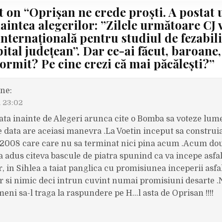
t on “
Oprișan ne crede proști. A postat
naintea alegerilor: ”Zilele următoare CJ 
 internațională pentru studiul de fezabili
ital județean”. Dar ce-ai făcut, baroane,
ormit? Pe cine crezi că mai păcălești?
”
ne:
a 23:02
data inainte de Alegeri arunca cite o Bomba sa voteze lum
e data are aceiasi manevra .La Voetin inceput sa construi
 2008 care care nu sa terminat nici pina acum .Acum do
a adus citeva bascule de piatra spunind ca va incepe asfa
 in Sihlea a taiat panglica cu promisiunea inceperii asfal
 si nimic deci intrun cuvint numai promisiuni desarte .
eni sa-l traga la raspundere pe H…l asta de Oprisan !!!!