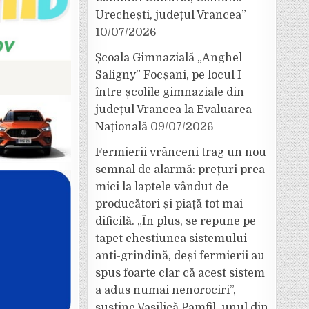
Urechești, județul Vrancea”
10/07/2026
Școala Gimnazială „Anghel
Saligny” Focșani, pe locul I
între școlile gimnaziale din
județul Vrancea la Evaluarea
Națională
09/07/2026
Fermierii vrânceni trag un nou
semnal de alarmă: prețuri prea
mici la laptele vândut de
producători și piață tot mai
dificilă. „În plus, se repune pe
tapet chestiunea sistemului
anti-grindină, deși fermierii au
spus foarte clar că acest sistem
a adus numai nenorociri”,
susține Vasilică Pamfil, unul din