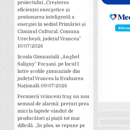
proiectului „Creșterea
eficienței energetice și
gestionarea inteligentă a
energiei în sediul Primăriei și
Căminul Cultural, Comuna
Urechești, județul Vrancea”
10/07/2026
Școala Gimnazială „Anghel
Saligny” Focșani, pe locul I
între școlile gimnaziale din
județul Vrancea la Evaluarea
Națională
09/07/2026
Fermierii vrânceni trag un nou
semnal de alarmă: prețuri prea
mici la laptele vândut de
producători și piață tot mai
dificilă. „În plus, se repune pe