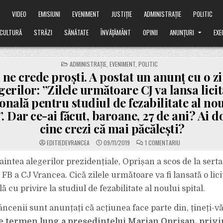
Ă
VIDEO
EMISIUNI
EVENIMENT
JUSTIȚIE
ADMINISTRAȚIE
POLITIC
CULTURĂ
STRĂZI
SĂNĂTATE
ÎNVĂȚĂMÂNT
OPINII
ANUNȚURI
EXE
POSTED
ADMINISTRAȚIE
,
EVENIMENT
,
POLITIC
IN
ne crede proști. A postat un anunț cu o zi
gerilor: ”Zilele următoare CJ va lansa licit
onală pentru studiul de fezabilitate al nou
. Dar ce-ai făcut, baroane, 27 de ani? Ai 
cine crezi că mai păcălești?
LA
EDITIEDEVRANCEA
09/11/2019
1 COMENTARIU
OPRIȘAN
NE
CREDE
naintea alegerilor prezidențiale, Oprișan a scos de la ser
PROȘTI.
A
FB a CJ Vrancea. Cică zilele următoare va fi lansată o lici
POSTAT
UN
ă cu privire la studiul de fezabilitate al noului spital.
ANUNȚ
CU
O
ncenii sunt anunțați că acțiunea face parte din, țineți-vă
ZI
ÎNAINTEA
ALEGERILOR:
e termen lung a președintelui Marian Oprișan, priv