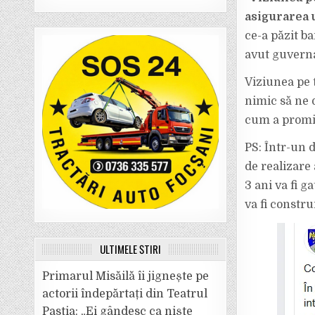
asigurarea u
ce-a păzit ba
avut guverna
Viziunea pe 
nimic să ne 
cum a promis
PS: Într-un 
de realizare 
3 ani va fi g
va fi constru
ULTIMELE ȘTIRI
Primarul Misăilă îi jignește pe
actorii îndepărtați din Teatrul
Pastia: „Ei gândesc ca niște