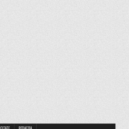
ICITATE
REDACȚIA