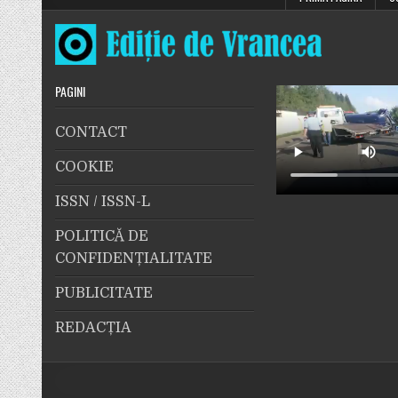
de
o
autoutilitară
și
de
un
autoturism,
pe
PAGINI
DN
2
–
CONTACT
E
85,
lângă
COOKIE
Cerdac,
aproape
de
ISSN / ISSN-L
intersecția
spre
Cotești
POLITICĂ DE
CONFIDENȚIALITATE
PUBLICITATE
REDACȚIA