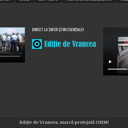
trebuie
să
moară
oameni
pentru
a
fi
mutată
DIRECT LA ȚINTĂ! ȘTIRI ESENȚIALE!
o
trecere
de
pietoni?”
Ediție de Vrancea, marcă protejată OSIM!