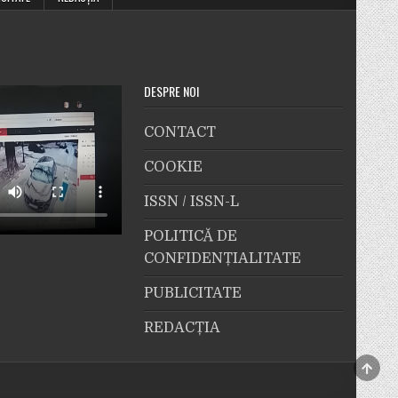
DESPRE NOI
CONTACT
COOKIE
ISSN / ISSN-L
POLITICĂ DE
CONFIDENȚIALITATE
PUBLICITATE
REDACȚIA
SCRO
TO
TOP