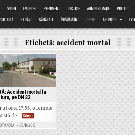
Ă
VIDEO
EMISIUNI
EVENIMENT
JUSTIȚIE
ADMINISTRAȚIE
POLITIC
CULTURĂ
STRĂZI
SĂNĂTATE
ÎNVĂȚĂMÂNT
OPINII
ANUNȚURI
EXE
Etichetă:
accident mortal
Posted
in
Ă: Accident mortal la
lturu, pe DN 23
rul orei 17.55, o femeie
ULTIMA
Citește
ârstă de…
ORĂ:
Accident
DEVRANCEA
09/11/2019
mortal
la
Vulturu,