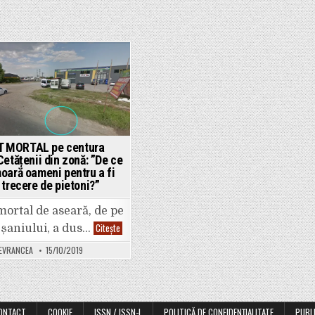
pe
DN
23
Posted
in
 MORTAL pe centura
Cetățenii din zonă: ”De ce
moară oameni pentru a fi
 trecere de pietoni?”
ortal de aseară, de pe
ACCIDENT
Citește
șaniului, a dus…
MORTAL
pe
DEVRANCEA
15/10/2019
centura
Focșaniului.
Cetățenii
din
zonă:
”De
ce
ONTACT
COOKIE
ISSN / ISSN-L
POLITICĂ DE CONFIDENȚIALITATE
PUBL