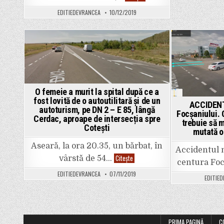
MORTAL
la
EDITIEDEVRANCEA
10/12/2019
Bordeasca
Veche,
pe
DN
23
A.
Posted
O
femeie
in
și-
a
pierdut
viața
O femeie a murit la spital după ce a
după
un
fost lovită de o autoutilitară și de un
ACCIDENT
impact
autoturism, pe DN 2 – E 85, lângă
între
Focșaniului. 
Cerdac, aproape de intersecția spre
două
trebuie să 
mașini
Cotești
mutată o
Aseară, la ora 20.35, un bărbat, în
Accidentul m
O
Citește
vârstă de 54…
centura Foc
femeie
a
EDITIEDEVRANCEA
07/11/2019
murit
EDITIE
la
spital
după
ce
a
fost
PRIMA PAGINĂ
C
lovită