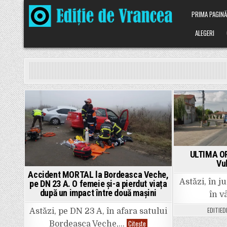
Skip
PRIMA PAGIN
to
content
ALEGERI
Posted
in
ULTIMA OR
Vu
Accident MORTAL la Bordeasca Veche,
Astăzi, în ju
pe DN 23 A. O femeie și-a pierdut viața
după un impact între două mașini
în v
EDITIE
Astăzi, pe DN 23 A, în afara satului
Accident
Citește
Bordeasca Veche,…