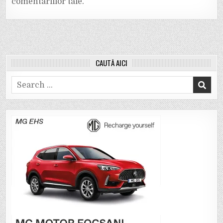
comentariilor tale
.
CAUTĂ AICI
Search
for: