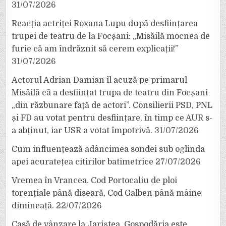
31/07/2026
Reacția actriței Roxana Lupu după desființarea
trupei de teatru de la Focșani: „Misăilă mocnea de
furie că am îndrăznit să cerem explicații!”
31/07/2026
Actorul Adrian Damian îl acuză pe primarul
Misăilă că a desființat trupa de teatru din Focșani
„din răzbunare față de actori”. Consilierii PSD, PNL
și FD au votat pentru desființare, în timp ce AUR s-
a abținut, iar USR a votat împotrivă.
31/07/2026
Cum influențează adâncimea sondei sub oglinda
apei acuratețea citirilor batimetrice
27/07/2026
Vremea în Vrancea. Cod Portocaliu de ploi
torențiale până diseară, Cod Galben până mâine
dimineață.
22/07/2026
Casă de vânzare la Jariștea. Gospodăria este