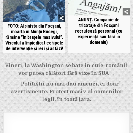
ANUNȚ: Companie de
tricotaje din Focșani
FOTO: Alpinista din Focșani,
recrutează personal (cu
moartă în Munții Bucegi,
experiență sau fără în
rămâne ”în brațele masivului”.
domeniu)
Viscolul a împiedicat echipele
de intervenție și ieri și astăzi!
Navigare
Vineri, la Washington se bate în cuie: românii
în
vor putea călători fără vize în SUA →
articole
← Polițiștii nu mai dau amenzi, ci doar
avertismente. Protest masiv al oamenilor
legii, în toată țara.