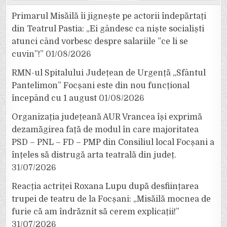
Primarul Misăilă îi jignește pe actorii îndepărtați
din Teatrul Pastia: „Ei gândesc ca niște socialiști
atunci când vorbesc despre salariile ”ce li se
cuvin”!”
01/08/2026
RMN-ul Spitalului Județean de Urgență „Sfântul
Pantelimon” Focșani este din nou funcțional
începând cu 1 august
01/08/2026
Organizația județeană AUR Vrancea își exprimă
dezamăgirea față de modul în care majoritatea
PSD – PNL – FD – PMP din Consiliul local Focșani a
înțeles să distrugă arta teatrală din județ.
31/07/2026
Reacția actriței Roxana Lupu după desființarea
trupei de teatru de la Focșani: „Misăilă mocnea de
furie că am îndrăznit să cerem explicații!”
31/07/2026