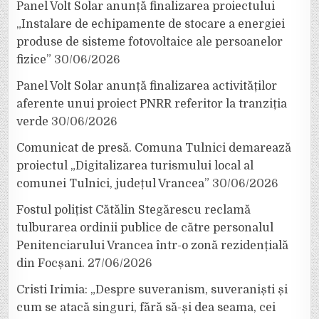
Panel Volt Solar anunță finalizarea proiectului
„Instalare de echipamente de stocare a energiei
produse de sisteme fotovoltaice ale persoanelor
fizice”
30/06/2026
Panel Volt Solar anunță finalizarea activităților
aferente unui proiect PNRR referitor la tranziția
verde
30/06/2026
Comunicat de presă. Comuna Tulnici demarează
proiectul „Digitalizarea turismului local al
comunei Tulnici, județul Vrancea”
30/06/2026
Fostul polițist Cătălin Stegărescu reclamă
tulburarea ordinii publice de către personalul
Penitenciarului Vrancea într-o zonă rezidențială
din Focșani.
27/06/2026
Cristi Irimia: „Despre suveranism, suveraniști și
cum se atacă singuri, fără să-și dea seama, cei