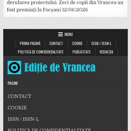
derularea proiectului. Zeci de copii din Vrancea au
fost premiați la Focșani
12/06/2026
MENU
PRIMA PAGINĂ
CONTACT
COOKIE
ISSN / ISSN-L
POLITICĂ DE CONFIDENȚIALITATE
PUBLICITATE
REDACȚIA
PAGINI
CONTACT
COOKIE
ISSN / ISSN-L
POLITICĂ DE CONFIDENȚIALITATE