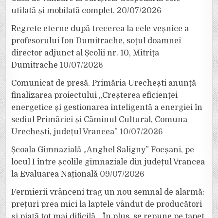
utilată și mobilată complet.
20/07/2026
Regrete eterne după trecerea la cele veșnice a
profesorului Ion Dumitrache, soțul doamnei
director adjunct al Școlii nr. 10, Mitrița
Dumitrache
10/07/2026
Comunicat de presă. Primăria Urechești anunță
finalizarea proiectului „Creșterea eficienței
energetice și gestionarea inteligentă a energiei în
sediul Primăriei și Căminul Cultural, Comuna
Urechești, județul Vrancea”
10/07/2026
Școala Gimnazială „Anghel Saligny” Focșani, pe
locul I între școlile gimnaziale din județul Vrancea
la Evaluarea Națională
09/07/2026
Fermierii vrânceni trag un nou semnal de alarmă:
prețuri prea mici la laptele vândut de producători
și piață tot mai dificilă. „În plus, se repune pe tapet