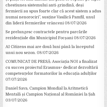
chestiunea sistemului anti-grindină, deși
fermierii au spus foarte clar că acest sistem a adus
numai nenorociri”, susține Vasilică Pamfil, unul
din liderii fermierilor vrânceni
08/07/2026
Se prelungesc contractele pentru parcările
rezidențiale din Municipiul Focșani
08/07/2026
AI Citizens mai are două luni până la începutul
unui nou sezon.
08/07/2026
COMUNICAT DE PRESĂ: Asociația NOI a finalizat
cu succes proiectul Erasmus+ dedicat dezvoltării
competențelor formatorilor în educația adulților
07/07/2026
Daniel Sava, Campion Mondial la Aritmetică
Mentală și Campion Național al României la Șah
03/07/2026