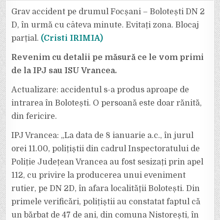
VITEZEI.
GRAV
Grav accident pe drumul Focșani – Bolotești DN 2
ACCIDENT
PE
D, în urmă cu câteva minute. Evitați zona. Blocaj
DRUMUL
FOCȘANI
parțial.
(Cristi IRIMIA)
–
BOLOTEȘTI.
EVITAȚI
Revenim cu detalii pe măsură ce le vom primi
ZONA.
BLOCAJ
PARȚIAL.
de la IPJ sau ISU Vrancea.
Actualizare: accidentul s-a produs aproape de
intrarea în Bolotești. O persoană este doar rănită,
din fericire.
IPJ Vrancea: „La data de 8 ianuarie a.c., în jurul
orei 11.00, polițiştii din cadrul Inspectoratului de
Poliție Județean Vrancea au fost sesizați prin apel
112, cu privire la producerea unui eveniment
rutier, pe DN 2D, în afara localității Bolotești. Din
primele verificări, polițiştii au constatat faptul că
un bărbat de 47 de ani, din comuna Nistorești, în