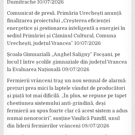
Dumitrache
10/07/2026
Comunicat de presă. Primăria Urechești anunță
finalizarea proiectului „Creșterea eficienței
energetice și gestionarea inteligentă a energiei în
sediul Primăriei și Căminul Cultural, Comuna
Urechești, județul Vrancea”
10/07/2026
Școala Gimnazială „Anghel Saligny” Focșani, pe
locul I între școlile gimnaziale din județul Vrancea
la Evaluarea Națională
09/07/2026
Fermierii vrânceni trag un nou semnal de alarmă:
prețuri prea mici la laptele vândut de producători
și piață tot mai dificilă. „În plus, se repune pe tapet
chestiunea sistemului anti-grindină, deși
fermierii au spus foarte clar că acest sistem a adus
numai nenorociri”, susține Vasilică Pamfil, unul
din liderii fermierilor vrânceni
08/07/2026