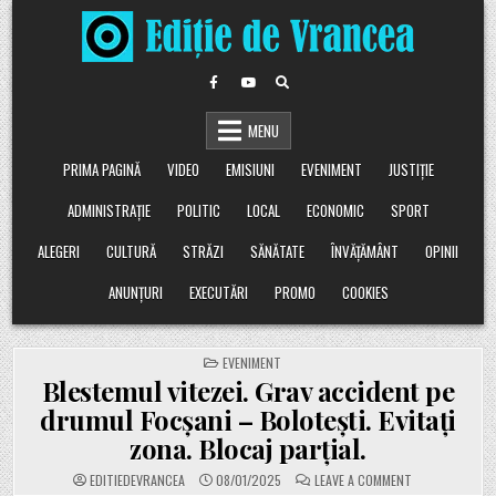
Skip
to
content
MENU
PRIMA PAGINĂ
VIDEO
EMISIUNI
EVENIMENT
JUSTIȚIE
ADMINISTRAȚIE
POLITIC
LOCAL
ECONOMIC
SPORT
ALEGERI
CULTURĂ
STRĂZI
SĂNĂTATE
ÎNVĂȚĂMÂNT
OPINII
ANUNȚURI
EXECUTĂRI
PROMO
COOKIES
POSTED
EVENIMENT
IN
Blestemul vitezei. Grav accident pe
drumul Focșani – Bolotești. Evitați
zona. Blocaj parțial.
ON
EDITIEDEVRANCEA
08/01/2025
LEAVE A COMMENT
BLESTEMUL