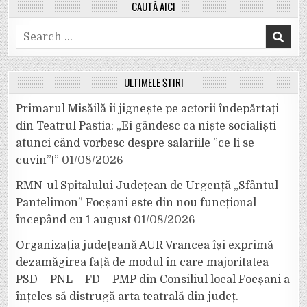
CAUTĂ AICI
Search
for:
ULTIMELE ȘTIRI
Primarul Misăilă îi jignește pe actorii îndepărtați
din Teatrul Pastia: „Ei gândesc ca niște socialiști
atunci când vorbesc despre salariile ”ce li se
cuvin”!”
01/08/2026
RMN-ul Spitalului Județean de Urgență „Sfântul
Pantelimon” Focșani este din nou funcțional
începând cu 1 august
01/08/2026
Organizația județeană AUR Vrancea își exprimă
dezamăgirea față de modul în care majoritatea
PSD – PNL – FD – PMP din Consiliul local Focșani a
înțeles să distrugă arta teatrală din județ.