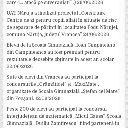
care-i… atacă pe suveraniști” :)
26/06/2026
UAT Năruja a finalizat proiectul „Construire
Centru de zi pentru copiii aflați în situație de risc
de separare de părinți în localitatea Podu Nărujei,
comuna Năruja, județul Vrancea”
24/06/2026
Elevii de la Școala Gimnazială „Ioan Cîmpineanu”
din Câmpineanca au fost premiați pentru
rezultatele deosebite obținute în acest an școlar
22/06/2026
Sute de elevi din Vrancea au participat la
concursurile „Grămăticel” și „MaxiMate”,
organizate de Școala Gimnazială „Ștefan cel Mare”
din Focșani.
12/06/2026
Peste 200 de elevi au participat la concursul
interjudețean de matematică „Micul Gauss”, Școala
Gimnazială „Duiliu Zamfirescu” fiind parteneră în