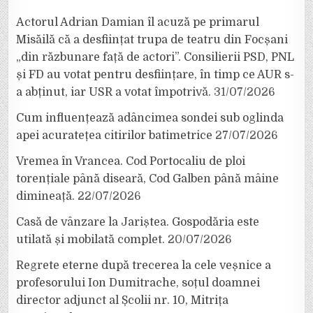
Actorul Adrian Damian îl acuză pe primarul
Misăilă că a desființat trupa de teatru din Focșani
„din răzbunare față de actori”. Consilierii PSD, PNL
și FD au votat pentru desființare, în timp ce AUR s-
a abținut, iar USR a votat împotrivă.
31/07/2026
Cum influențează adâncimea sondei sub oglinda
apei acuratețea citirilor batimetrice
27/07/2026
Vremea în Vrancea. Cod Portocaliu de ploi
torențiale până diseară, Cod Galben până mâine
dimineață.
22/07/2026
Casă de vânzare la Jariștea. Gospodăria este
utilată și mobilată complet.
20/07/2026
Regrete eterne după trecerea la cele veșnice a
profesorului Ion Dumitrache, soțul doamnei
director adjunct al Școlii nr. 10, Mitrița