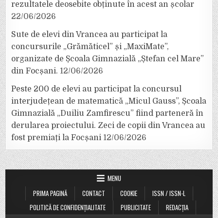
rezultatele deosebite obținute în acest an școlar
22/06/2026
Sute de elevi din Vrancea au participat la
concursurile „Grămăticel” și „MaxiMate”,
organizate de Școala Gimnazială „Ștefan cel Mare”
din Focșani.
12/06/2026
Peste 200 de elevi au participat la concursul
interjudețean de matematică „Micul Gauss”, Școala
Gimnazială „Duiliu Zamfirescu” fiind parteneră în
derularea proiectului. Zeci de copii din Vrancea au
fost premiați la Focșani
12/06/2026
MENU
PRIMA PAGINĂ
CONTACT
COOKIE
ISSN / ISSN-L
POLITICĂ DE CONFIDENȚIALITATE
PUBLICITATE
REDACȚIA