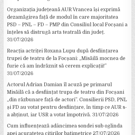
Organizația județeană AUR Vrancea își exprimă
dezamăgirea față de modul în care majoritatea
PSD – PNL – FD – PMP din Consiliul local Focșani a
înțeles să distrugă arta teatrală din județ.
31/07/2026
Reacția actriței Roxana Lupu după desființarea
trupei de teatru de la Focșani: „Misăilă mocnea de
furie că am îndrăznit să cerem explicații!”
31/07/2026
Actorul Adrian Damian îl acuză pe primarul
Misăilă că a desființat trupa de teatru din Focșani
„din răzbunare față de actori”. Consilierii PSD, PNL
și FD au votat pentru desființare, în timp ce AUR s-
a abținut, iar USR a votat împotrivă.
31/07/2026
Cum influențează adâncimea sondei sub oglinda
apei acuratețea citirilor batimetrice
27/07/2026