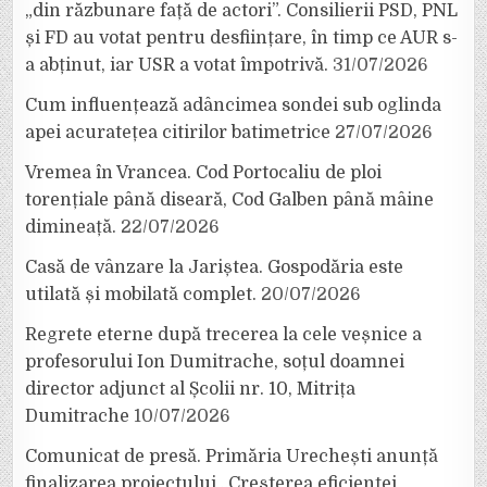
„din răzbunare față de actori”. Consilierii PSD, PNL
și FD au votat pentru desființare, în timp ce AUR s-
a abținut, iar USR a votat împotrivă.
31/07/2026
Cum influențează adâncimea sondei sub oglinda
apei acuratețea citirilor batimetrice
27/07/2026
Vremea în Vrancea. Cod Portocaliu de ploi
torențiale până diseară, Cod Galben până mâine
dimineață.
22/07/2026
Casă de vânzare la Jariștea. Gospodăria este
utilată și mobilată complet.
20/07/2026
Regrete eterne după trecerea la cele veșnice a
profesorului Ion Dumitrache, soțul doamnei
director adjunct al Școlii nr. 10, Mitrița
Dumitrache
10/07/2026
Comunicat de presă. Primăria Urechești anunță
finalizarea proiectului „Creșterea eficienței