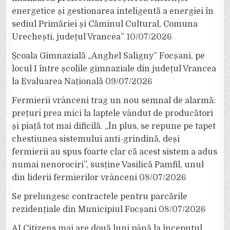
energetice și gestionarea inteligentă a energiei în
sediul Primăriei și Căminul Cultural, Comuna
Urechești, județul Vrancea”
10/07/2026
Școala Gimnazială „Anghel Saligny” Focșani, pe
locul I între școlile gimnaziale din județul Vrancea
la Evaluarea Națională
09/07/2026
Fermierii vrânceni trag un nou semnal de alarmă:
prețuri prea mici la laptele vândut de producători
și piață tot mai dificilă. „În plus, se repune pe tapet
chestiunea sistemului anti-grindină, deși
fermierii au spus foarte clar că acest sistem a adus
numai nenorociri”, susține Vasilică Pamfil, unul
din liderii fermierilor vrânceni
08/07/2026
Se prelungesc contractele pentru parcările
rezidențiale din Municipiul Focșani
08/07/2026
AI Citizens mai are două luni până la începutul