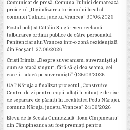
Comunicat de presă. Comuna Tulnici demarează
proiectul „Digitalizarea turismului local al
comunei Tulnici, județul Vrancea”
30/06/2026
Fostul polițist Cătălin Stegărescu reclamă
tulburarea ordinii publice de către personalul
Penitenciarului Vrancea într-o zonă rezidențială
din Focșani.
27/06/2026
Cristi Irimia: „Despre suveranism, suveraniști și
cum se atacă singuri, fără să-și dea seama, cei
care-i… atacă pe suveraniști” :)
26/06/2026
UAT Năruja a finalizat proiectul „Construire
Centru de zi pentru copiii aflați în situație de risc
de separare de părinți în localitatea Podu Nărujei,
comuna Năruja, județul Vrancea”
24/06/2026
Elevii de la Școala Gimnazială „Ioan Cîmpineanu”
din Câmpineanca au fost premiați pentru