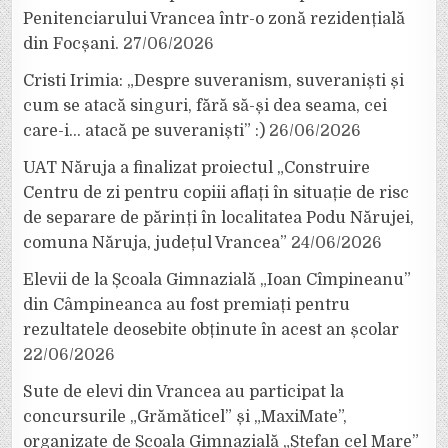
Penitenciarului Vrancea într-o zonă rezidențială
din Focșani.
27/06/2026
Cristi Irimia: „Despre suveranism, suveraniști și
cum se atacă singuri, fără să-și dea seama, cei
care-i… atacă pe suveraniști” :)
26/06/2026
UAT Năruja a finalizat proiectul „Construire
Centru de zi pentru copiii aflați în situație de risc
de separare de părinți în localitatea Podu Nărujei,
comuna Năruja, județul Vrancea”
24/06/2026
Elevii de la Școala Gimnazială „Ioan Cîmpineanu”
din Câmpineanca au fost premiați pentru
rezultatele deosebite obținute în acest an școlar
22/06/2026
Sute de elevi din Vrancea au participat la
concursurile „Grămăticel” și „MaxiMate”,
organizate de Școala Gimnazială „Ștefan cel Mare”