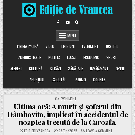
Skip
to
content
MENU
PRIMA PAGINĂ
VIDEO
EMISIUNI
EVENIMENT
JUSTIȚIE
ADMINISTRAȚIE
POLITIC
LOCAL
ECONOMIC
SPORT
ALEGERI
CULTURĂ
STRĂZI
SĂNĂTATE
ÎNVĂȚĂMÂNT
OPINII
ANUNȚURI
EXECUTĂRI
PROMO
COOKIES
POSTED
EVENIMENT
IN
Ultima oră: A murit și șoferul din
Dâmbovița, implicat în accidentul de
noaptea trecută de la Garoafa.
ON
EDITIEDEVRANCEA
26/04/2025
LEAVE A COMMENT
ULTIMA