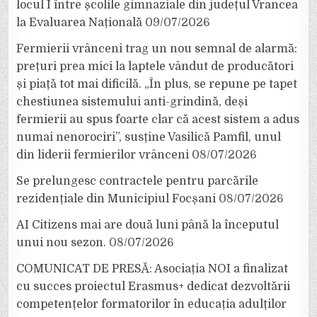
locul I între școlile gimnaziale din județul Vrancea
la Evaluarea Națională
09/07/2026
Fermierii vrânceni trag un nou semnal de alarmă:
prețuri prea mici la laptele vândut de producători
și piață tot mai dificilă. „În plus, se repune pe tapet
chestiunea sistemului anti-grindină, deși
fermierii au spus foarte clar că acest sistem a adus
numai nenorociri”, susține Vasilică Pamfil, unul
din liderii fermierilor vrânceni
08/07/2026
Se prelungesc contractele pentru parcările
rezidențiale din Municipiul Focșani
08/07/2026
AI Citizens mai are două luni până la începutul
unui nou sezon.
08/07/2026
COMUNICAT DE PRESĂ: Asociația NOI a finalizat
cu succes proiectul Erasmus+ dedicat dezvoltării
competențelor formatorilor în educația adulților