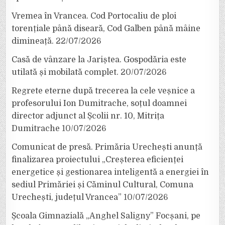
Vremea în Vrancea. Cod Portocaliu de ploi
torențiale până diseară, Cod Galben până mâine
dimineață.
22/07/2026
Casă de vânzare la Jariștea. Gospodăria este
utilată și mobilată complet.
20/07/2026
Regrete eterne după trecerea la cele veșnice a
profesorului Ion Dumitrache, soțul doamnei
director adjunct al Școlii nr. 10, Mitrița
Dumitrache
10/07/2026
Comunicat de presă. Primăria Urechești anunță
finalizarea proiectului „Creșterea eficienței
energetice și gestionarea inteligentă a energiei în
sediul Primăriei și Căminul Cultural, Comuna
Urechești, județul Vrancea”
10/07/2026
Școala Gimnazială „Anghel Saligny” Focșani, pe