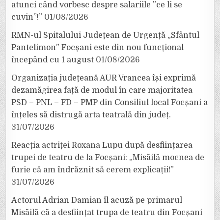
atunci când vorbesc despre salariile ”ce li se
cuvin”!”
01/08/2026
RMN-ul Spitalului Județean de Urgență „Sfântul
Pantelimon” Focșani este din nou funcțional
începând cu 1 august
01/08/2026
Organizația județeană AUR Vrancea își exprimă
dezamăgirea față de modul în care majoritatea
PSD – PNL – FD – PMP din Consiliul local Focșani a
înțeles să distrugă arta teatrală din județ.
31/07/2026
Reacția actriței Roxana Lupu după desființarea
trupei de teatru de la Focșani: „Misăilă mocnea de
furie că am îndrăznit să cerem explicații!”
31/07/2026
Actorul Adrian Damian îl acuză pe primarul
Misăilă că a desființat trupa de teatru din Focșani