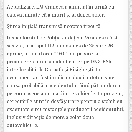
ORĂ:
A
Actualizare. IPJ Vrancea a anunțat în urmă cu
MURIT
ȘI
câteva minute că a murit și al doilea șofer.
ȘOFERUL
DIN
DÂMBOVIȚA,
Știrea inițială transmisă noaptea trecută:
IMPLICAT
ÎN
ACCIDENTUL
Inspectoratul de Poliție Județean Vrancea a fost
DE
NOAPTEA
TRECUTĂ
sesizat, prin apel 112, în noaptea de 25 spre 26
DE
LA
aprilie, în jurul orei 00:00, cu privire la
GAROAFA.
producerea unui accident rutier pe DN2-E85,
între localitățile Garoafa și Bizighești. În
eveniment au fost implicate două autoturisme,
cauza probabilă a accidentului fiind pătrunderea
pe contrasens a unuia dintre vehicule. În prezent,
cercetările sunt în desfășurare pentru a stabili cu
exactitate circumstanțele producerii accidentului,
inclusiv direcția de mers a celor două
autovehicule.