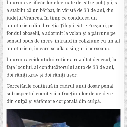
În urma verificărilor efectuate de către polițiști, s-
a stabilit că un bărbat, în vârstă de 33 de ani, din
județul Vrancea, în timp ce conducea un
autoturism din direcția Țifești către Focșani, pe
fondul oboselii, a adormit la volan și a pătruns pe
sensul opus de mers, intrând în coliziune cu un alt
autoturism, în care se afla o singură persoană.
În urma accidentului rutier a rezultat decesul, la
fața locului, al conducătorului auto de 33 de ani,
doi răniți grav și doi răniți ușor.
Cercetările continuă în cadrul unui dosar penal,
sub aspectul comiterii infracțiunilor de ucidere
din culpă și vătămare corporală din culpă.