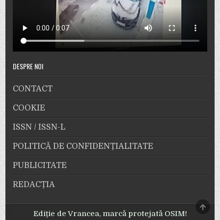
DESPRE NOI
CONTACT
COOKIE
ISSN / ISSN-L
POLITICĂ DE CONFIDENȚIALITATE
PUBLICITATE
REDACȚIA
SCRO
TO
Ediție de Vrancea, marcă protejată OSIM!
TOP