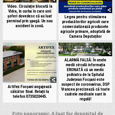
Video. Circulație blocată la
Vidra, în curba în care unii
șoferi dovedesc că au luat
Legea pentru stimularea
permisul prin șpagă. Un nou
producătorilor agricoli care
accident în zonă.
comercializează produsele
agricole primare, adoptată de
Camera Deputaților
ALARMĂ FALSĂ: În unele
medii circulă informația
ERONATĂ că un medic
psihiatru de la Spitalul
Județean Focșani este
suspect de coronavirus. DSP
Artifex Focșani angajează
Vrancea precizează că toate
călcător final. Relații la
cadrele medicale sunt în
telefon 0735020445.
regulă!
Navigare
Foto panoramic. A luat foc depozitul de