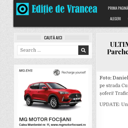
Skip
PRIMA PAGIN
to
content
ALEGERI
CAUTĂ AICI
ULTIM
Search
Parche
for:
Foto: Daniel
pe strada Cu
șoferi! Trafi
UPDATE: Un 