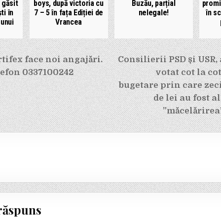
 găsit
boys, după victoria cu
Buzău, parțial
promi
ti în
7 – 5 în fața Ediției de
nelegale!
în s
 unui
Vrancea
e
ifex face noi angajări.
Consilierii PSD și USR,
elefon 0337100242
votat cot la cot
bugetare prin care zec
de lei au fost 
”măcelărirea
răspuns