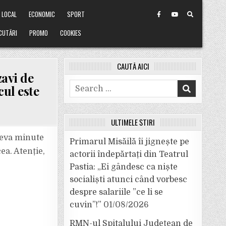
LOCAL
ECONOMIC
SPORT
CUTĂRI
PROMO
COOKIES
CAUTĂ AICI
avi de
Search
cul este
for:
ULTIMELE ȘTIRI
teva minute
Primarul Misăilă îi jignește pe
ea. Atenție,
actorii îndepărtați din Teatrul
Pastia: „Ei gândesc ca niște
socialiști atunci când vorbesc
despre salariile ”ce li se
cuvin”!”
01/08/2026
RMN-ul Spitalului Județean de