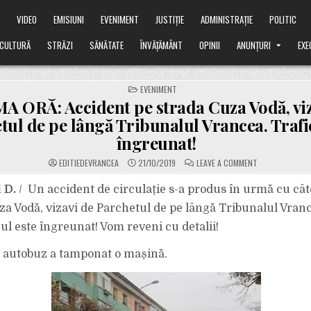
Ă
VIDEO
EMISIUNI
EVENIMENT
JUSTIȚIE
ADMINISTRAȚIE
POLITIC
CULTURĂ
STRĂZI
SĂNĂTATE
ÎNVĂȚĂMÂNT
OPINII
ANUNȚURI
EXE
POSTED
EVENIMENT
IN
A ORĂ: Accident pe strada Cuza Vodă, viz
tul de pe lângă Tribunalul Vrancea. Trafi
îngreunat!
ON
EDITIEDEVRANCEA
21/10/2019
LEAVE A COMMENT
ULTIMA
ORĂ:
ACCIDENT
 D.
/ Un accident de circulație s-a produs în urmă cu câ
PE
STRADA
za Vodă, vizavi de Parchetul de pe lângă Tribunalul Vranc
CUZA
VODĂ,
cul este îngreunat! Vom reveni cu detalii!
VIZAVI
DE
PARCHETUL
autobuz a tamponat o mașină.
DE
PE
LÂNGĂ
TRIBUNALUL
VRANCEA.
TRAFICUL
ESTE