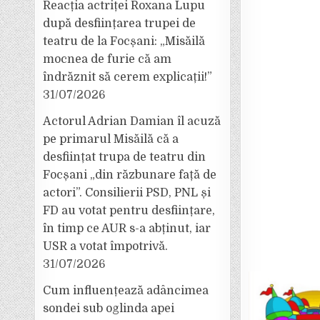
Reacția actriței Roxana Lupu
după desființarea trupei de
teatru de la Focșani: „Misăilă
mocnea de furie că am
îndrăznit să cerem explicații!”
31/07/2026
Actorul Adrian Damian îl acuză
pe primarul Misăilă că a
desființat trupa de teatru din
Focșani „din răzbunare față de
actori”. Consilierii PSD, PNL și
FD au votat pentru desființare,
în timp ce AUR s-a abținut, iar
USR a votat împotrivă.
31/07/2026
Cum influențează adâncimea
sondei sub oglinda apei