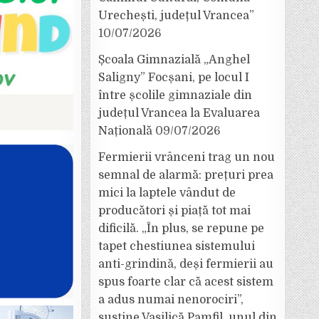
Urechești, județul Vrancea”
10/07/2026
Școala Gimnazială „Anghel
Saligny” Focșani, pe locul I
între școlile gimnaziale din
județul Vrancea la Evaluarea
Națională
09/07/2026
Fermierii vrânceni trag un nou
semnal de alarmă: prețuri prea
mici la laptele vândut de
producători și piață tot mai
dificilă. „În plus, se repune pe
tapet chestiunea sistemului
anti-grindină, deși fermierii au
spus foarte clar că acest sistem
a adus numai nenorociri”,
susține Vasilică Pamfil, unul din