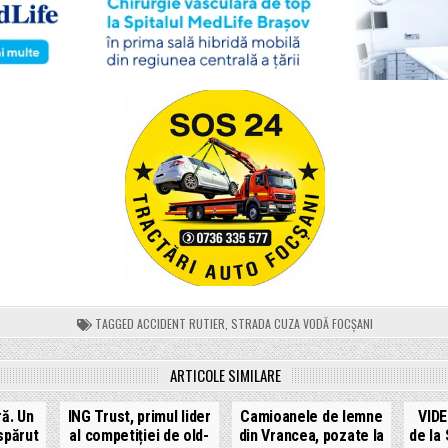
TAGGED
ACCIDENT RUTIER
,
STRADA CUZA VODĂ FOCȘANI
ARTICOLE SIMILARE
ră. Un
ING Trust, primul lider
Camioanele de lemne
VIDE
ispărut
al competiției de old-
din Vrancea, pozate la
de la