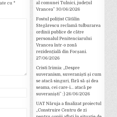
al comunei Tulnici, județul
cate cu
*
Vrancea”
30/06/2026
Fostul polițist Cătălin
Stegărescu reclamă tulburarea
ordinii publice de către
personalul Penitenciarului
Vrancea într-o zonă
rezidențială din Focșani.
27/06/2026
Cristi Irimia: „Despre
suveranism, suveraniști și cum
se atacă singuri, fără să-și dea
seama, cei care-i… atacă pe
suveraniști” :)
26/06/2026
UAT Năruja a finalizat proiectul
„Construire Centru de zi
pentru copiii aflați în situație de