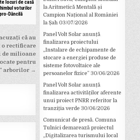
te locuri de casă
la Aritmetică Mentală și
chimbul voturilor
pro-Dăncilă
Campion Național al României
la Șah
03/07/2026
Panel Volt Solar anunță
 acuzați că au
finalizarea proiectului
 o rectificare
„Instalare de echipamente de
i de milioane
stocare a energiei produse de
alocate pentru
sisteme fotovoltaice ale
” arborilor →
persoanelor fizice”
30/06/2026
Panel Volt Solar anunță
finalizarea activităților aferente
unui proiect PNRR referitor la
tranziția verde
30/06/2026
Comunicat de presă. Comuna
Tulnici demarează proiectul
„Digitalizarea turismului local