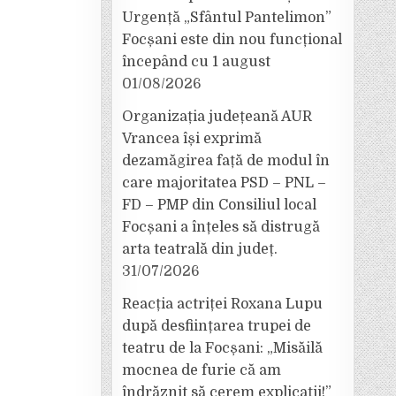
Urgență „Sfântul Pantelimon”
Focșani este din nou funcțional
începând cu 1 august
01/08/2026
Organizația județeană AUR
Vrancea își exprimă
dezamăgirea față de modul în
care majoritatea PSD – PNL –
FD – PMP din Consiliul local
Focșani a înțeles să distrugă
arta teatrală din județ.
31/07/2026
Reacția actriței Roxana Lupu
după desființarea trupei de
teatru de la Focșani: „Misăilă
mocnea de furie că am
îndrăznit să cerem explicații!”