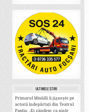
ULTIMELE ȘTIRI
Primarul Misăilă îi jignește pe
actorii îndepărtați din Teatrul
Pastia: „Ei gândesc ca niște