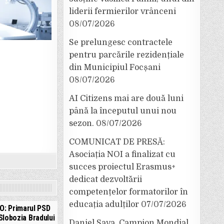
liderii fermierilor vrânceni
08/07/2026
Se prelungesc contractele
pentru parcările rezidențiale
din Municipiul Focșani
08/07/2026
AI Citizens mai are două luni
până la începutul unui nou
sezon.
08/07/2026
COMUNICAT DE PRESĂ:
Asociația NOI a finalizat cu
succes proiectul Erasmus+
dedicat dezvoltării
competențelor formatorilor în
educația adulților
07/07/2026
O: Primarul PSD
 Slobozia Bradului
Daniel Sava, Campion Mondial