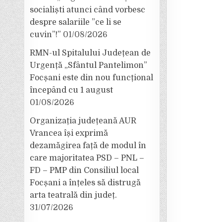
socialiști atunci când vorbesc
despre salariile ”ce li se
cuvin”!”
01/08/2026
RMN-ul Spitalului Județean de
Urgență „Sfântul Pantelimon”
Focșani este din nou funcțional
începând cu 1 august
01/08/2026
Organizația județeană AUR
Vrancea își exprimă
dezamăgirea față de modul în
care majoritatea PSD – PNL –
FD – PMP din Consiliul local
Focșani a înțeles să distrugă
arta teatrală din județ.
31/07/2026