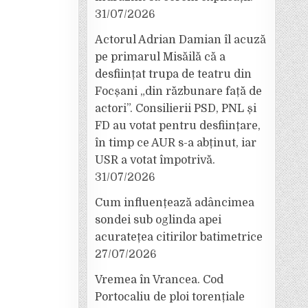
31/07/2026
Actorul Adrian Damian îl acuză
pe primarul Misăilă că a
desființat trupa de teatru din
Focșani „din răzbunare față de
actori”. Consilierii PSD, PNL și
FD au votat pentru desființare,
în timp ce AUR s-a abținut, iar
USR a votat împotrivă.
31/07/2026
Cum influențează adâncimea
sondei sub oglinda apei
acuratețea citirilor batimetrice
27/07/2026
Vremea în Vrancea. Cod
Portocaliu de ploi torențiale