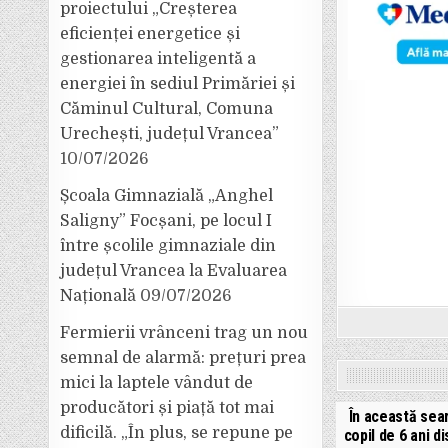
proiectului „Creșterea
eficienței energetice și
gestionarea inteligentă a
energiei în sediul Primăriei și
Căminul Cultural, Comuna
Urechești, județul Vrancea”
10/07/2026
Școala Gimnazială „Anghel
Saligny” Focșani, pe locul I
între școlile gimnaziale din
județul Vrancea la Evaluarea
Națională
09/07/2026
Fermierii vrânceni trag un nou
semnal de alarmă: prețuri prea
mici la laptele vândut de
producători și piață tot mai
În această sea
dificilă. „În plus, se repune pe
copil de 6 ani d