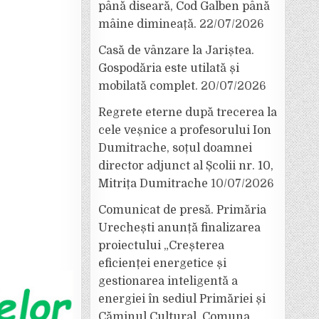
până diseară, Cod Galben până
mâine dimineață.
22/07/2026
Casă de vânzare la Jariștea.
Gospodăria este utilată și
mobilată complet.
20/07/2026
Regrete eterne după trecerea la
cele veșnice a profesorului Ion
Dumitrache, soțul doamnei
director adjunct al Școlii nr. 10,
Mitrița Dumitrache
10/07/2026
Comunicat de presă. Primăria
Urechești anunță finalizarea
proiectului „Creșterea
eficienței energetice și
gestionarea inteligentă a
energiei în sediul Primăriei și
Căminul Cultural, Comuna