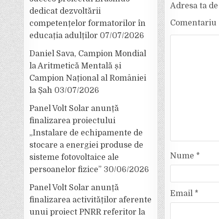
Adresa ta de 
dedicat dezvoltării
Comentariu
competențelor formatorilor în
educația adulților
07/07/2026
Daniel Sava, Campion Mondial
la Aritmetică Mentală și
Campion Național al României
la Șah
03/07/2026
Panel Volt Solar anunță
finalizarea proiectului
„Instalare de echipamente de
stocare a energiei produse de
Nume
*
sisteme fotovoltaice ale
persoanelor fizice”
30/06/2026
Panel Volt Solar anunță
Email
*
finalizarea activităților aferente
unui proiect PNRR referitor la