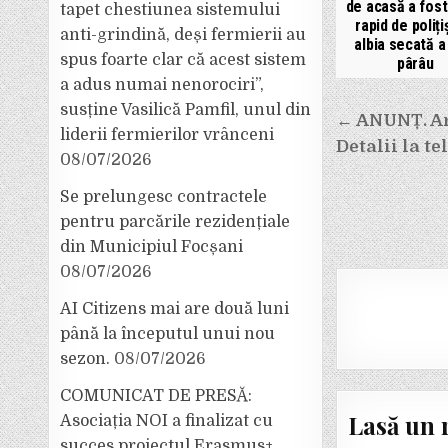
de acasă a fost
tapet chestiunea sistemului
rapid de polițiș
anti-grindină, deși fermierii au
albia secată a
spus foarte clar că acest sistem
pârâu
a adus numai nenorociri”,
susține Vasilică Pamfil, unul din
Navigar
← ANUNȚ. Art
liderii fermierilor vrânceni
Detalii la t
în
08/07/2026
articole
Se prelungesc contractele
pentru parcările rezidențiale
din Municipiul Focșani
08/07/2026
AI Citizens mai are două luni
până la începutul unui nou
sezon.
08/07/2026
COMUNICAT DE PRESĂ:
Lasă un 
Asociația NOI a finalizat cu
succes proiectul Erasmus+