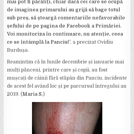
mai pot fi păcăliți, chiar dacă cei care se ocupă
de imaginea primarului au grijă să bage totul
sub preș, să șteargă comentariile nefavorabile
șefului de pe pagina de Facebook a Primăriei.
Voi monitoriza în continuare, nu atenție, ceea
ce se întâmplă la Panciu!
”, a precizat Ovidiu
Burdușa.
Reamintim că în lunile decembrie și ianuarie mai
mulți pănceni, printre care și copii, au fost
mușcați de câinii fără stăpân din Panciu, incidente
de acest fel având loc și pe parcursul întregului an
2019. (
Maria S.
)