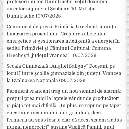
profesorului Ion Dumitrache, soțul doamnei
director adjunct al Școlii nr. 10, Mitrița
Dumitrache
10/07/2026
Comunicat de presă. Primăria Urechești anunță
finalizarea proiectului „Creșterea eficienței
energetice și gestionarea inteligentă a energiei în
sediul Primăriei și Căminul Cultural, Comuna
Urechești, județul Vrancea”
10/07/2026
Școala Gimnazială „Anghel Saligny” Focșani, pe
locul I între școlile gimnaziale din județul Vrancea
la Evaluarea Națională
09/07/2026
Fermierii vrânceni trag un nou semnal de alarmă:
prețuri prea mici la laptele vândut de producători
și piață tot mai dificilă. „În plus, se repune pe tapet
chestiunea sistemului anti-grindină, deși
fermierii au spus foarte clar că acest sistem a adus
numai nenorociri”, susține Vasilică Pamfil, unul