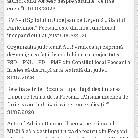
atunci când vorbesc despre salariile ”ce li se
cuvin”!”
01/08/2026
RMN-ul Spitalului Județean de Urgență „Sfântul
Pantelimon” Focșani este din nou funcțional
începând cu 1 august
01/08/2026
Organizația județeană AUR Vrancea își exprimă
dezamăgirea față de modul în care majoritatea
PSD – PNL – FD – PMP din Consiliul local Focșani a
înțeles să distrugă arta teatrală din județ.
31/07/2026
Reacția actriței Roxana Lupu după desființarea
trupei de teatru de la Focșani: „Misăilă mocnea de
furie că am îndrăznit să cerem explicații!”
31/07/2026
Actorul Adrian Damian îl acuză pe primarul
Misăilă că a desființat trupa de teatru din Focșani