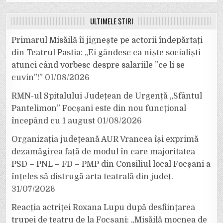
ULTIMELE ȘTIRI
Primarul Misăilă îi jignește pe actorii îndepărtați
din Teatrul Pastia: „Ei gândesc ca niște socialiști
atunci când vorbesc despre salariile ”ce li se
cuvin”!”
01/08/2026
RMN-ul Spitalului Județean de Urgență „Sfântul
Pantelimon” Focșani este din nou funcțional
începând cu 1 august
01/08/2026
Organizația județeană AUR Vrancea își exprimă
dezamăgirea față de modul în care majoritatea
PSD – PNL – FD – PMP din Consiliul local Focșani a
înțeles să distrugă arta teatrală din județ.
31/07/2026
Reacția actriței Roxana Lupu după desființarea
trupei de teatru de la Focșani: „Misăilă mocnea de