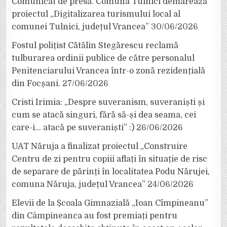
Comunicat de presă. Comuna Tulnici demarează
proiectul „Digitalizarea turismului local al
comunei Tulnici, județul Vrancea”
30/06/2026
Fostul polițist Cătălin Stegărescu reclamă
tulburarea ordinii publice de către personalul
Penitenciarului Vrancea într-o zonă rezidențială
din Focșani.
27/06/2026
Cristi Irimia: „Despre suveranism, suveraniști și
cum se atacă singuri, fără să-și dea seama, cei
care-i… atacă pe suveraniști” :)
26/06/2026
UAT Năruja a finalizat proiectul „Construire
Centru de zi pentru copiii aflați în situație de risc
de separare de părinți în localitatea Podu Nărujei,
comuna Năruja, județul Vrancea”
24/06/2026
Elevii de la Școala Gimnazială „Ioan Cîmpineanu”
din Câmpineanca au fost premiați pentru