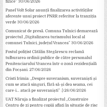
fizice”
30/06/2026
Panel Volt Solar anunță finalizarea activităților
aferente unui proiect PNRR referitor la tranziția
verde
30/06/2026
Comunicat de presă. Comuna Tulnici demarează
proiectul „Digitalizarea turismului local al
comunei Tulnici, județul Vrancea”
30/06/2026
Fostul polițist Cătălin Stegărescu reclamă
tulburarea ordinii publice de către personalul
Penitenciarului Vrancea într-o zonă rezidențială
din Focșani.
27/06/2026
Cristi Irimia: „Despre suveranism, suveraniști și
cum se atacă singuri, fără să-și dea seama, cei
care-i… atacă pe suveraniști” :)
26/06/2026
UAT Năruja a finalizat proiectul „Construire
Centru de zi pentru copiii aflați în situație de risc