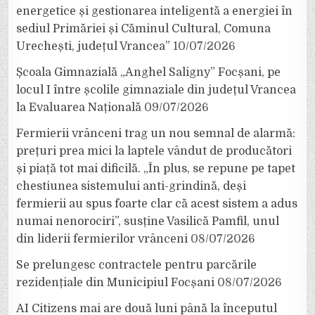
energetice și gestionarea inteligentă a energiei în
sediul Primăriei și Căminul Cultural, Comuna
Urechești, județul Vrancea”
10/07/2026
Școala Gimnazială „Anghel Saligny” Focșani, pe
locul I între școlile gimnaziale din județul Vrancea
la Evaluarea Națională
09/07/2026
Fermierii vrânceni trag un nou semnal de alarmă:
prețuri prea mici la laptele vândut de producători
și piață tot mai dificilă. „În plus, se repune pe tapet
chestiunea sistemului anti-grindină, deși
fermierii au spus foarte clar că acest sistem a adus
numai nenorociri”, susține Vasilică Pamfil, unul
din liderii fermierilor vrânceni
08/07/2026
Se prelungesc contractele pentru parcările
rezidențiale din Municipiul Focșani
08/07/2026
AI Citizens mai are două luni până la începutul