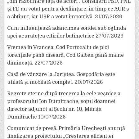
„din răzbunare față de actori”. Consilierii PSD, PNL
și FD au votat pentru desființare, în timp ce AUR s-
a abținut, iar USR a votat împotrivă.
31/07/2026
Cum influențează adâncimea sondei sub oglinda
apei acuratețea citirilor batimetrice
27/07/2026
Vremea în Vrancea. Cod Portocaliu de ploi
torențiale până diseară, Cod Galben până mâine
dimineață.
22/07/2026
Casă de vânzare la Jariștea. Gospodăria este
utilată și mobilată complet.
20/07/2026
Regrete eterne după trecerea la cele veșnice a
profesorului Ion Dumitrache, soțul doamnei
director adjunct al Școlii nr. 10, Mitrița
Dumitrache
10/07/2026
Comunicat de presă. Primăria Urechești anunță
finalizarea proiectului „Creșterea eficienței