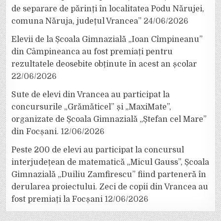
de separare de părinți în localitatea Podu Nărujei,
comuna Năruja, județul Vrancea”
24/06/2026
Elevii de la Școala Gimnazială „Ioan Cîmpineanu”
din Câmpineanca au fost premiați pentru
rezultatele deosebite obținute în acest an școlar
22/06/2026
Sute de elevi din Vrancea au participat la
concursurile „Grămăticel” și „MaxiMate”,
organizate de Școala Gimnazială „Ștefan cel Mare”
din Focșani.
12/06/2026
Peste 200 de elevi au participat la concursul
interjudețean de matematică „Micul Gauss”, Școala
Gimnazială „Duiliu Zamfirescu” fiind parteneră în
derularea proiectului. Zeci de copii din Vrancea au
fost premiați la Focșani
12/06/2026