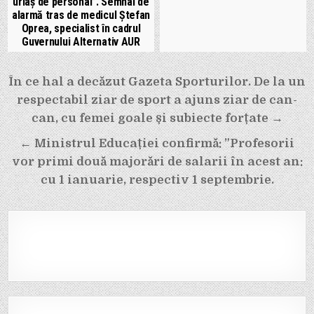
uriaș de personal”. Semnal de
alarmă tras de medicul Ștefan
Oprea, specialist în cadrul
Guvernului Alternativ AUR
Navigare
În ce hal a decăzut Gazeta Sporturilor. De la un
în
respectabil ziar de sport a ajuns ziar de can-
articole
can, cu femei goale și subiecte forțate →
← Ministrul Educației confirmă: ”Profesorii
vor primi două majorări de salarii în acest an:
cu 1 ianuarie, respectiv 1 septembrie.