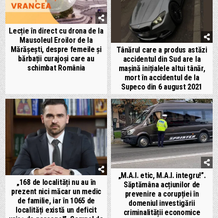
Lecție în direct cu drona de la
Mausoleul Eroilor de la
Mărășești, despre femeile și
Tânărul care a produs astăzi
bărbații curajoși care au
accidentul din Sud are la
schimbat România
mașină inițialele altui tânăr,
mort în accidentul de la
Supeco din 6 august 2021
„M.A.I. etic, M.A.I. integru!”.
„168 de localități nu au în
Săptămâna acțiunilor de
prezent nici măcar un medic
prevenire a corupției în
de familie, iar în 1065 de
domeniul investigării
localități există un deficit
criminalității economice