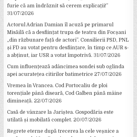
furie că am îndrăznit să cerem explicații!”
31/07/2026
Actorul Adrian Damian îl acuză pe primarul
Misăilă că a desființat trupa de teatru din Focșani
„din răzbunare față de actori”. Consilierii PSD, PNL
și FD au votat pentru desființare, în timp ce AUR s-
a abținut, iar USR a votat împotrivă.
31/07/2026
Cum influențează adâncimea sondei sub oglinda
apei acuratețea citirilor batimetrice
27/07/2026
Vremea în Vrancea. Cod Portocaliu de ploi
torențiale până diseară, Cod Galben până mâine
dimineață.
22/07/2026
Casă de vânzare la Jariștea. Gospodăria este
utilată și mobilată complet.
20/07/2026
Regrete eterne după trecerea la cele veșnice a