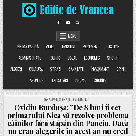
Skip
to
content
MENU
PRIMA PAGINĂ
VIDEO
EMISIUNI
EVENIMENT
JUSTIȚIE
ADMINISTRAȚIE
POLITIC
LOCAL
ECONOMIC
SPORT
ALEGERI
CULTURĂ
STRĂZI
SĂNĂTATE
ÎNVĂȚĂMÂNT
OPINII
ANUNȚURI
EXECUTĂRI
PROMO
COOKIES
POSTED
ADMINISTRAȚIE
,
EVENIMENT
IN
Ovidiu Burdușa: ”De 8 luni îi cer
primarului Nica să rezolve problema
câinilor fără stăpân din Panciu. Dacă
nu erau alegerile în acest an nu cred