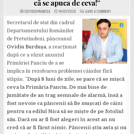
că se apuca de ceva!”
ON
EDITIEDEVRANCEA
14/01/2020
LEAVE A COMMENT
OVIDIU
BURDUȘA:
”DE
Secretarul de stat din cadrul
8
LUNI
Departamentului Românilor
ÎI
CER
de Pretutindeni, pănceanul
PRIMARULUI
NICA
Ovidiu Burdușa
, a reacționat
SĂ
REZOLVE
PROBLEMA
după ce a văzut anunțul
CÂINILOR
FĂRĂ
Primăriei Panciu de a se
STĂPÂN
DIN
implica în rezolvarea problemei câinilor fără
PANCIU.
DACĂ
stăpân. ”
După 8 luni de zile, se pare că se mișcă
NU
ERAU
ALEGERILE
ceva la Primăria Panciu. De mai bine de
ÎN
ACEST
jumătate de an trag semnale de alarmă, însă a
AN
NU
fost nevoie ca păncenii să fie mușcați de câini
CRED
CĂ
pentru ca edilul Nica să se miște de pe fotoliul
SE
APUCA
DE
său. Dacă nu ar fi fost alegeri în acest an nu
CEVA!”
cred că ar fi făcut nimic. Păncenii știu asta și nu