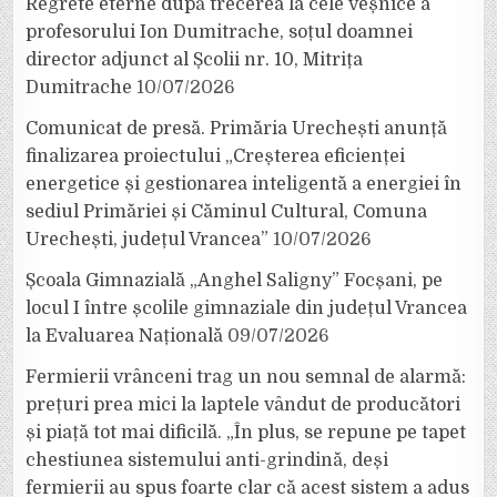
Regrete eterne după trecerea la cele veșnice a
profesorului Ion Dumitrache, soțul doamnei
director adjunct al Școlii nr. 10, Mitrița
Dumitrache
10/07/2026
Comunicat de presă. Primăria Urechești anunță
finalizarea proiectului „Creșterea eficienței
energetice și gestionarea inteligentă a energiei în
sediul Primăriei și Căminul Cultural, Comuna
Urechești, județul Vrancea”
10/07/2026
Școala Gimnazială „Anghel Saligny” Focșani, pe
locul I între școlile gimnaziale din județul Vrancea
la Evaluarea Națională
09/07/2026
Fermierii vrânceni trag un nou semnal de alarmă:
prețuri prea mici la laptele vândut de producători
și piață tot mai dificilă. „În plus, se repune pe tapet
chestiunea sistemului anti-grindină, deși
fermierii au spus foarte clar că acest sistem a adus