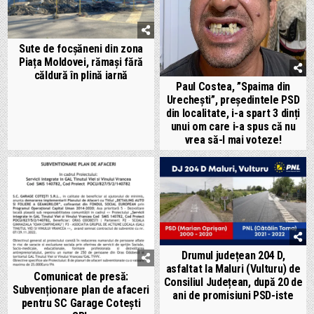
Sute de focșăneni din zona
Piața Moldovei, rămași fără
căldură în plină iarnă
Paul Costea, ”Spaima din
Urechești”, președintele PSD
din localitate, i-a spart 3 dinți
unui om care i-a spus că nu
vrea să-l mai voteze!
Drumul județean 204 D,
asfaltat la Maluri (Vulturu) de
Comunicat de presă:
Consiliul Județean, după 20 de
Subvenționare plan de afaceri
ani de promisiuni PSD-iste
pentru SC Garage Cotești