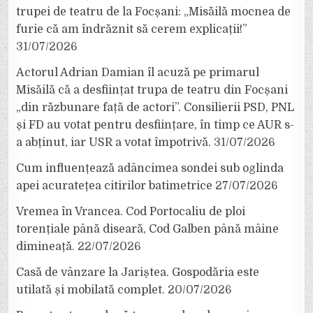
trupei de teatru de la Focșani: „Misăilă mocnea de
furie că am îndrăznit să cerem explicații!”
31/07/2026
Actorul Adrian Damian îl acuză pe primarul
Misăilă că a desființat trupa de teatru din Focșani
„din răzbunare față de actori”. Consilierii PSD, PNL
și FD au votat pentru desființare, în timp ce AUR s-
a abținut, iar USR a votat împotrivă.
31/07/2026
Cum influențează adâncimea sondei sub oglinda
apei acuratețea citirilor batimetrice
27/07/2026
Vremea în Vrancea. Cod Portocaliu de ploi
torențiale până diseară, Cod Galben până mâine
dimineață.
22/07/2026
Casă de vânzare la Jariștea. Gospodăria este
utilată și mobilată complet.
20/07/2026