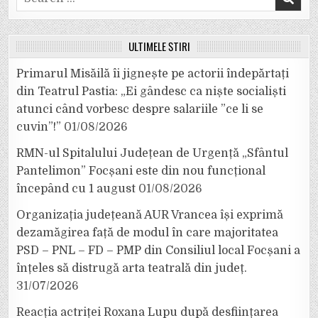
for:
ULTIMELE ȘTIRI
Primarul Misăilă îi jignește pe actorii îndepărtați
din Teatrul Pastia: „Ei gândesc ca niște socialiști
atunci când vorbesc despre salariile ”ce li se
cuvin”!”
01/08/2026
RMN-ul Spitalului Județean de Urgență „Sfântul
Pantelimon” Focșani este din nou funcțional
începând cu 1 august
01/08/2026
Organizația județeană AUR Vrancea își exprimă
dezamăgirea față de modul în care majoritatea
PSD – PNL – FD – PMP din Consiliul local Focșani a
înțeles să distrugă arta teatrală din județ.
31/07/2026
Reacția actriței Roxana Lupu după desființarea