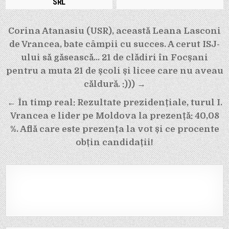
SRL
Navigare
Corina Atanasiu (USR), această Leana Lasconi
în
de Vrancea, bate câmpii cu succes. A cerut ISJ-
articole
ului să găsească… 21 de clădiri în Focșani
pentru a muta 21 de școli și licee care nu aveau
căldură. :))) →
← În timp real: Rezultate prezidențiale, turul I.
Vrancea e lider pe Moldova la prezență: 40,08
%. Află care este prezența la vot și ce procente
obțin candidații!