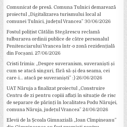
Comunicat de presă. Comuna Tulnici demarează
proiectul „Digitalizarea turismului local al
comunei Tulnici, județul Vrancea”
30/06/2026
Fostul polițist Cătălin Stegărescu reclamă
tulburarea ordinii publice de către personalul
Penitenciarului Vrancea într-o zonă rezidențială
din Focșani.
27/06/2026
Cristi Irimia: „Despre suveranism, suveraniști și
cum se atacă singuri, fără să-și dea seama, cei
care-i… atacă pe suveraniști” :)
26/06/2026
UAT Năruja a finalizat proiectul „Construire
Centru de zi pentru copiii aflați în situație de risc
de separare de părinți în localitatea Podu Nărujei,
comuna Năruja, județul Vrancea”
24/06/2026
Elevii de la Școala Gimnazială „Ioan Cîmpineanu”