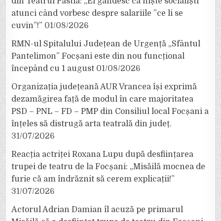
din Teatrul Pastia: „Ei gândesc ca niște socialiști
atunci când vorbesc despre salariile ”ce li se
cuvin”!”
01/08/2026
RMN-ul Spitalului Județean de Urgență „Sfântul
Pantelimon” Focșani este din nou funcțional
începând cu 1 august
01/08/2026
Organizația județeană AUR Vrancea își exprimă
dezamăgirea față de modul în care majoritatea
PSD – PNL – FD – PMP din Consiliul local Focșani a
înțeles să distrugă arta teatrală din județ.
31/07/2026
Reacția actriței Roxana Lupu după desființarea
trupei de teatru de la Focșani: „Misăilă mocnea de
furie că am îndrăznit să cerem explicații!”
31/07/2026
Actorul Adrian Damian îl acuză pe primarul