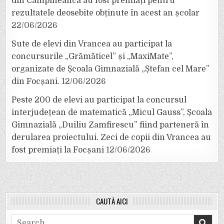
din Câmpineanca au fost premiați pentru
rezultatele deosebite obținute în acest an școlar
22/06/2026
Sute de elevi din Vrancea au participat la
concursurile „Grămăticel” și „MaxiMate”,
organizate de Școala Gimnazială „Ștefan cel Mare”
din Focșani.
12/06/2026
Peste 200 de elevi au participat la concursul
interjudețean de matematică „Micul Gauss”, Școala
Gimnazială „Duiliu Zamfirescu” fiind parteneră în
derularea proiectului. Zeci de copii din Vrancea au
fost premiați la Focșani
12/06/2026
CAUTĂ AICI
Search