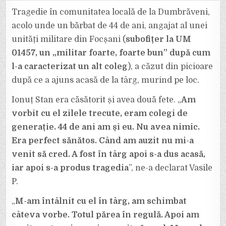
LA
DUMBRĂVENI.
Tragedie în comunitatea locală de la Dumbrăveni,
UN
MILITAR
acolo unde un bărbat de 44 de ani, angajat al unei
A
CĂZUT
unități militare din Focșani (
subofițer la UM
DIN
PICIOARE
01457, un „militar foarte, foarte bun” după cum
ȘI
A
MURIT
l-a caracterizat un alt coleg
), a căzut din picioare
PE
LOC,
după ce a ajuns acasă de la târg, murind pe loc.
DUPĂ
CE
A
Ionuț Stan era căsătorit și avea două fete. „
Am
VENIT
ACASĂ
vorbit cu el zilele trecute, eram colegi de
DE
LA
TÂRG.
generație. 44 de ani am și eu. Nu avea nimic.
Era perfect sănătos. Când am auzit nu mi-a
venit să cred. A fost în târg apoi s-a dus acasă,
iar apoi s-a produs tragedia
”, ne-a declarat Vasile
P.
„
M-am întâlnit cu el în târg, am schimbat
câteva vorbe. Totul părea în regulă. Apoi am