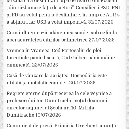
Misăilă că a desființat trupa de teatru din Focșani
„din răzbunare față de actori”. Consilierii PSD, PNL
și FD au votat pentru desființare, în timp ce AUR s-
a abținut, iar USR a votat împotrivă.
31/07/2026
Cum influențează adâncimea sondei sub oglinda
apei acuratețea citirilor batimetrice
27/07/2026
Vremea în Vrancea. Cod Portocaliu de ploi
torențiale până diseară, Cod Galben până mâine
dimineață.
22/07/2026
Casă de vânzare la Jariștea. Gospodăria este
utilată și mobilată complet.
20/07/2026
Regrete eterne după trecerea la cele veșnice a
profesorului Ion Dumitrache, soțul doamnei
director adjunct al Școlii nr. 10, Mitrița
Dumitrache
10/07/2026
Comunicat de presă. Primăria Urechești anunță