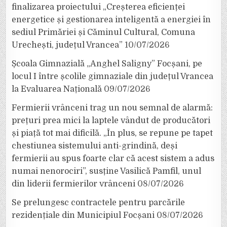
finalizarea proiectului „Creșterea eficienței
energetice și gestionarea inteligentă a energiei în
sediul Primăriei și Căminul Cultural, Comuna
Urechești, județul Vrancea”
10/07/2026
Școala Gimnazială „Anghel Saligny” Focșani, pe
locul I între școlile gimnaziale din județul Vrancea
la Evaluarea Națională
09/07/2026
Fermierii vrânceni trag un nou semnal de alarmă:
prețuri prea mici la laptele vândut de producători
și piață tot mai dificilă. „În plus, se repune pe tapet
chestiunea sistemului anti-grindină, deși
fermierii au spus foarte clar că acest sistem a adus
numai nenorociri”, susține Vasilică Pamfil, unul
din liderii fermierilor vrânceni
08/07/2026
Se prelungesc contractele pentru parcările
rezidențiale din Municipiul Focșani
08/07/2026