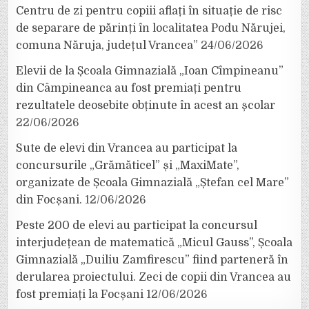
Centru de zi pentru copiii aflați în situație de risc
de separare de părinți în localitatea Podu Nărujei,
comuna Năruja, județul Vrancea”
24/06/2026
Elevii de la Școala Gimnazială „Ioan Cîmpineanu”
din Câmpineanca au fost premiați pentru
rezultatele deosebite obținute în acest an școlar
22/06/2026
Sute de elevi din Vrancea au participat la
concursurile „Grămăticel” și „MaxiMate”,
organizate de Școala Gimnazială „Ștefan cel Mare”
din Focșani.
12/06/2026
Peste 200 de elevi au participat la concursul
interjudețean de matematică „Micul Gauss”, Școala
Gimnazială „Duiliu Zamfirescu” fiind parteneră în
derularea proiectului. Zeci de copii din Vrancea au
fost premiați la Focșani
12/06/2026