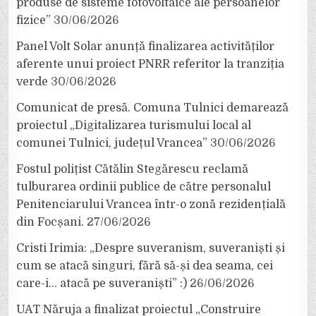
produse de sisteme fotovoltaice ale persoanelor
fizice”
30/06/2026
Panel Volt Solar anunță finalizarea activităților
aferente unui proiect PNRR referitor la tranziția
verde
30/06/2026
Comunicat de presă. Comuna Tulnici demarează
proiectul „Digitalizarea turismului local al
comunei Tulnici, județul Vrancea”
30/06/2026
Fostul polițist Cătălin Stegărescu reclamă
tulburarea ordinii publice de către personalul
Penitenciarului Vrancea într-o zonă rezidențială
din Focșani.
27/06/2026
Cristi Irimia: „Despre suveranism, suveraniști și
cum se atacă singuri, fără să-și dea seama, cei
care-i… atacă pe suveraniști” :)
26/06/2026
UAT Năruja a finalizat proiectul „Construire