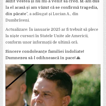
auzit vestea și nu mi-a venit să cred. M-am dus
la el acasă și am văzut că se confirmă tragedia,
din păcate
”, a adăugat și Lucian A., din
Dumbrăveni.
Actualizare: În ianuarie 2025 ar fi trebuit să plece
la niște cursuri în Statele Unite ale Americii,
conform unor informații de ultimă oră.
Sincere condoleanțe familiei îndoliate!
Dumnezeu să-l odihnească în pace!
🙏