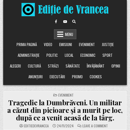
Skip
to
content
MENU
PRIMA PAGINĂ
VIDEO
EMISIUNI
EVENIMENT
JUSTIȚIE
ADMINISTRAȚIE
POLITIC
LOCAL
ECONOMIC
SPORT
ALEGERI
CULTURĂ
STRĂZI
SĂNĂTATE
ÎNVĂȚĂMÂNT
OPINII
ANUNȚURI
EXECUTĂRI
PROMO
COOKIES
POSTED
EVENIMENT
IN
Tragedie la Dumbrăveni. Un militar
a căzut din picioare și a murit pe loc,
după ce a venit acasă de la târg.
ON
EDITIEDEVRANCEA
24/11/2024
LEAVE A COMMENT
TRAGEDIE