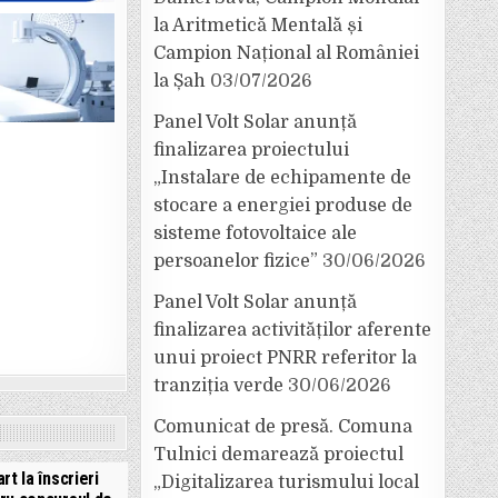
la Aritmetică Mentală și
Campion Național al României
la Șah
03/07/2026
Panel Volt Solar anunță
finalizarea proiectului
„Instalare de echipamente de
stocare a energiei produse de
sisteme fotovoltaice ale
persoanelor fizice”
30/06/2026
Panel Volt Solar anunță
finalizarea activităților aferente
unui proiect PNRR referitor la
tranziția verde
30/06/2026
Comunicat de presă. Comuna
Tulnici demarează proiectul
rt la înscrieri
„Digitalizarea turismului local