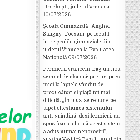
Urechești, județul Vrancea”
10/07/2026
Școala Gimnazială „Anghel
Saligny” Focșani, pe locul I
între școlile gimnaziale din
județul Vrancea la Evaluarea
Națională
09/07/2026
Fermierii vrânceni trag un nou
semnal de alarmă: prețuri prea
mici la laptele vândut de
producători și piață tot mai
dificilă. „În plus, se repune pe
tapet chestiunea sistemului
anti-grindină, deși fermierii au
spus foarte clar că acest sistem
a adus numai nenorociri”,
susține Vasilică Pamfil, unul din