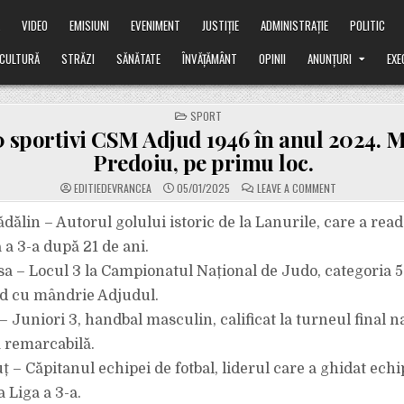
Ă
VIDEO
EMISIUNI
EVENIMENT
JUSTIȚIE
ADMINISTRAȚIE
POLITIC
CULTURĂ
STRĂZI
SĂNĂTATE
ÎNVĂȚĂMÂNT
OPINII
ANUNȚURI
EXE
POSTED
SPORT
IN
0 sportivi CSM Adjud 1946 în anul 2024. 
Predoiu, pe primu loc.
ON
EDITIEDEVRANCEA
05/01/2025
LEAVE A COMMENT
TOP
10
SPORTIVI
dălin – Autorul golului istoric de la Lanurile, care a rea
CSM
ADJUD
a a 3-a după 21 de ani.
1946
ÎN
sa – Locul 3 la Campionatul Național de Judo, categoria 
ANUL
2024.
d cu mândrie Adjudul.
MĂDĂLIN
PREDOIU,
PE
– Juniori 3, handbal masculin, calificat la turneul final na
PRIMU
LOC.
 remarcabilă.
ț – Căpitanul echipei de fotbal, liderul care a ghidat ech
 Liga a 3-a.