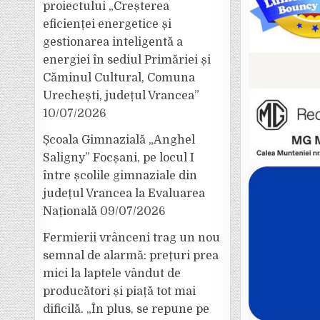
proiectului „Creșterea
eficienței energetice și
gestionarea inteligentă a
energiei în sediul Primăriei și
Căminul Cultural, Comuna
Urechești, județul Vrancea”
10/07/2026
Școala Gimnazială „Anghel
Saligny” Focșani, pe locul I
între școlile gimnaziale din
județul Vrancea la Evaluarea
Națională
09/07/2026
Fermierii vrânceni trag un nou
semnal de alarmă: prețuri prea
mici la laptele vândut de
producători și piață tot mai
dificilă. „În plus, se repune pe