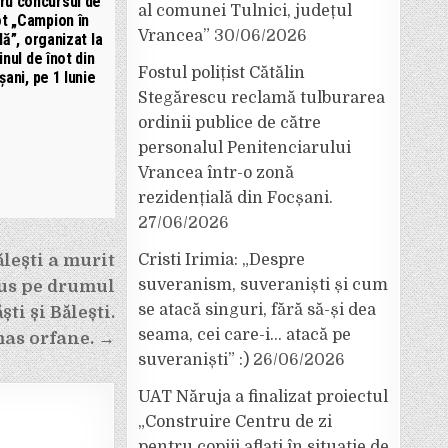
ru concursul de
al comunei Tulnici, județul
ot „Campion în
Vrancea”
30/06/2026
lă”, organizat la
inul de înot din
Fostul polițist Cătălin
șani, pe 1 Iunie
Stegărescu reclamă tulburarea
ordinii publice de către
personalul Penitenciarului
Vrancea într-o zonă
rezidențială din Focșani.
27/06/2026
lești a murit
Cristi Irimia: „Despre
suveranism, suveraniști și cum
us pe drumul
se atacă singuri, fără să-și dea
ti și Bălești.
seama, cei care-i… atacă pe
mas orfane. →
suveraniști” :)
26/06/2026
UAT Năruja a finalizat proiectul
„Construire Centru de zi
pentru copiii aflați în situație de