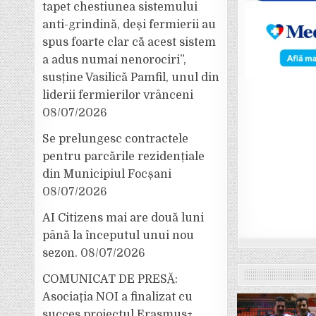
tapet chestiunea sistemului
anti-grindină, deși fermierii au
spus foarte clar că acest sistem
a adus numai nenorociri”,
susține Vasilică Pamfil, unul din
liderii fermierilor vrânceni
08/07/2026
Se prelungesc contractele
pentru parcările rezidențiale
din Municipiul Focșani
08/07/2026
AI Citizens mai are două luni
până la începutul unui nou
sezon.
08/07/2026
COMUNICAT DE PRESĂ:
Asociația NOI a finalizat cu
succes proiectul Erasmus+