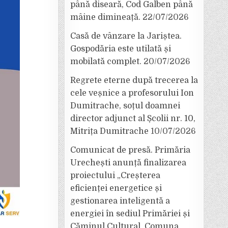
până diseară, Cod Galben până
mâine dimineață.
22/07/2026
Casă de vânzare la Jariștea.
Gospodăria este utilată și
mobilată complet.
20/07/2026
Regrete eterne după trecerea la
cele veșnice a profesorului Ion
Dumitrache, soțul doamnei
director adjunct al Școlii nr. 10,
Mitrița Dumitrache
10/07/2026
Comunicat de presă. Primăria
Urechești anunță finalizarea
proiectului „Creșterea
eficienței energetice și
gestionarea inteligentă a
energiei în sediul Primăriei și
Căminul Cultural, Comuna