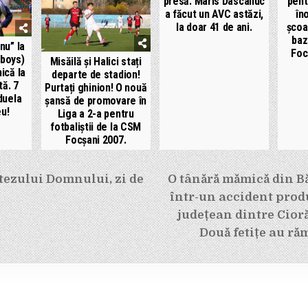
presă: Maris Dascaliuc
pent
a făcut un AVC astăzi,
în
la doar 41 de ani.
școa
baz
nu” la
Foc
-boys)
Misăilă și Halici stați
ică la
departe de stadion!
tă. 7
Purtați ghinion! O nouă
duela
șansă de promovare în
eu!
Liga a 2-a pentru
fotbaliștii de la CSM
Focșani 2007.
e
tezului Domnului, zi de
O tânără mămică din Bă
într-un accident prod
județean dintre Ciorăș
Două fetițe au ră