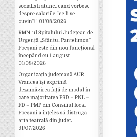
socialiști atunci când vorbesc
despre salariile ”ce li se
cuvin”!”
01/08/2026
RMN-ul Spitalului Județean de
Urgență „Sfântul Pantelimon”
Focșani este din nou funcțional
începând cu 1 august
01/08/2026
Organizația județeană AUR
Vrancea își exprimă
dezamăgirea față de modul în
care majoritatea PSD – PNL –
FD – PMP din Consiliul local
Focșani a înțeles să distrugă
arta teatrală din județ.
31/07/2026