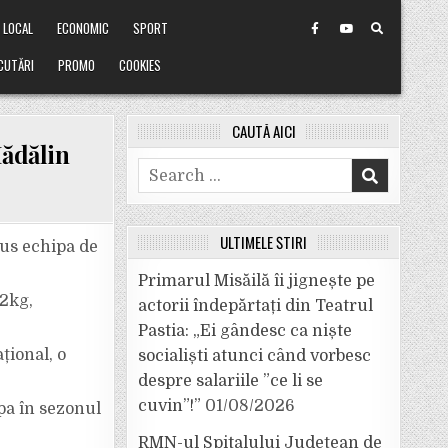
LOCAL
ECONOMIC
SPORT
CUTĂRI
PROMO
COOKIES
CAUTĂ AICI
Mădălin
Search
for:
ULTIMELE ȘTIRI
dus echipa de
Primarul Misăilă îi jignește pe
52kg,
actorii îndepărtați din Teatrul
Pastia: „Ei gândesc ca niște
țional, o
socialiști atunci când vorbesc
despre salariile ”ce li se
cuvin”!”
01/08/2026
ipa în sezonul
RMN-ul Spitalului Județean de