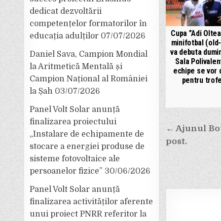
dedicat dezvoltării
competențelor formatorilor în
Cupa ”Adi Oltea
educația adulților
07/07/2026
minifotbal (old
va debuta dumin
Daniel Sava, Campion Mondial
Sala Polivalen
la Aritmetică Mentală și
echipe se vor 
Campion Național al României
pentru trof
la Șah
03/07/2026
Panel Volt Solar anunță
finalizarea proiectului
Navigar
← Ajunul Bo
„Instalare de echipamente de
în
post.
stocare a energiei produse de
articole
sisteme fotovoltaice ale
persoanelor fizice”
30/06/2026
Panel Volt Solar anunță
finalizarea activităților aferente
unui proiect PNRR referitor la