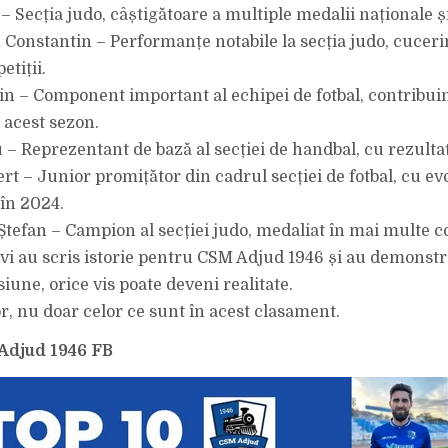
 – Secția judo, câștigătoare a multiple medalii naționale ș
Constantin – Performanțe notabile la secția judo, cuceri
tiții.
lin – Component important al echipei de fotbal, contribui
 acest sezon.
u – Reprezentant de bază al secției de handbal, cu rezultat
rt – Junior promițător din cadrul secției de fotbal, cu evo
în 2024.
Ștefan – Campion al secției judo, medaliat în mai multe co
ivi au scris istorie pentru CSM Adjud 1946 și au demonstr
une, orice vis poate deveni realitate.
r, nu doar celor ce sunt în acest clasament.
Adjud 1946 FB