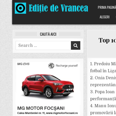
Skip
PRIMA PAGIN
to
content
ALEGERI
CAUTĂ AICI
Top 1
Search
for:
1. Predoiu Mă
fotbal în Lig
2. Onia Deni
reprezentân
3. Popa Ioan 
performanță
4. Manu Ionu
promovării la