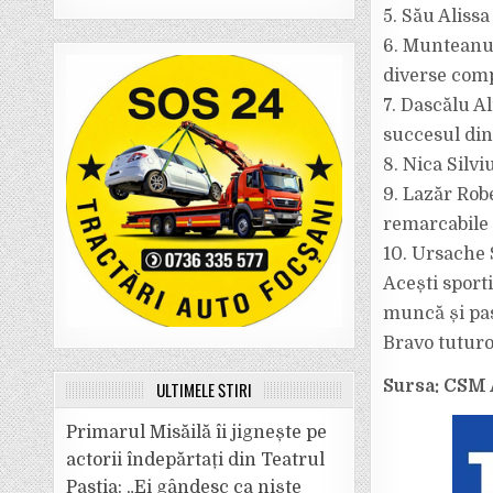
5. Său Alissa
6. Munteanu 
diverse compe
7. Dascălu A
succesul din
8. Nica Silvi
9. Lazăr Robe
remarcabile 
10. Ursache 
Acești sport
muncă și pasi
Bravo tuturo
Sursa: CSM 
ULTIMELE ȘTIRI
Primarul Misăilă îi jignește pe
actorii îndepărtați din Teatrul
Pastia: „Ei gândesc ca niște