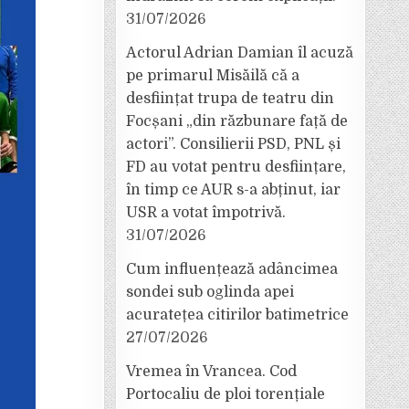
31/07/2026
Actorul Adrian Damian îl acuză
pe primarul Misăilă că a
desființat trupa de teatru din
Focșani „din răzbunare față de
actori”. Consilierii PSD, PNL și
FD au votat pentru desființare,
în timp ce AUR s-a abținut, iar
USR a votat împotrivă.
31/07/2026
Cum influențează adâncimea
sondei sub oglinda apei
acuratețea citirilor batimetrice
27/07/2026
Vremea în Vrancea. Cod
Portocaliu de ploi torențiale