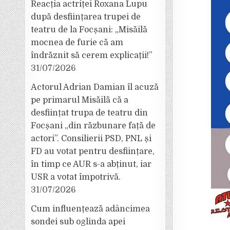
Reacția actriței Roxana Lupu
după desființarea trupei de
teatru de la Focșani: „Misăilă
mocnea de furie că am
îndrăznit să cerem explicații!”
31/07/2026
Actorul Adrian Damian îl acuză
pe primarul Misăilă că a
desființat trupa de teatru din
Focșani „din răzbunare față de
actori”. Consilierii PSD, PNL și
FD au votat pentru desființare,
în timp ce AUR s-a abținut, iar
USR a votat împotrivă.
31/07/2026
Cum influențează adâncimea
sondei sub oglinda apei