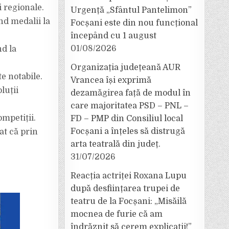
i regionale.
Urgență „Sfântul Pantelimon”
nd medalii la
Focșani este din nou funcțional
începând cu 1 august
01/08/2026
nd la
Organizația județeană AUR
e notabile.
Vrancea își exprimă
luții
dezamăgirea față de modul în
care majoritatea PSD – PNL –
mpetiții.
FD – PMP din Consiliul local
Focșani a înțeles să distrugă
at că prin
arta teatrală din județ.
31/07/2026
Reacția actriței Roxana Lupu
după desființarea trupei de
teatru de la Focșani: „Misăilă
mocnea de furie că am
îndrăznit să cerem explicații!”