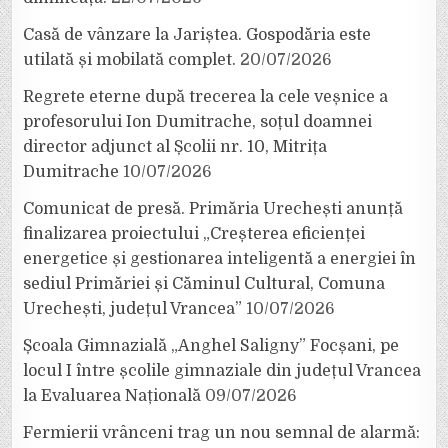
Casă de vânzare la Jariștea. Gospodăria este
utilată și mobilată complet.
20/07/2026
Regrete eterne după trecerea la cele veșnice a
profesorului Ion Dumitrache, soțul doamnei
director adjunct al Școlii nr. 10, Mitrița
Dumitrache
10/07/2026
Comunicat de presă. Primăria Urechești anunță
finalizarea proiectului „Creșterea eficienței
energetice și gestionarea inteligentă a energiei în
sediul Primăriei și Căminul Cultural, Comuna
Urechești, județul Vrancea”
10/07/2026
Școala Gimnazială „Anghel Saligny” Focșani, pe
locul I între școlile gimnaziale din județul Vrancea
la Evaluarea Națională
09/07/2026
Fermierii vrânceni trag un nou semnal de alarmă: