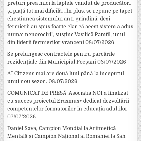
prețuri prea mici la laptele vândut de producători
și piață tot mai dificilă. „În plus, se repune pe tapet
chestiunea sistemului anti-grindină, deși
fermierii au spus foarte clar că acest sistem a adus
numai nenorociri”, susține Vasilică Pamfil, unul
din liderii fermierilor vrânceni
08/07/2026
Se prelungesc contractele pentru parcările
rezidențiale din Municipiul Focșani
08/07/2026
AI Citizens mai are două luni până la începutul
unui nou sezon.
08/07/2026
COMUNICAT DE PRESĂ: Asociația NOI a finalizat
cu succes proiectul Erasmus+ dedicat dezvoltării
competențelor formatorilor în educația adulților
07/07/2026
Daniel Sava, Campion Mondial la Aritmetică
Mentală și Campion Național al României la Șah