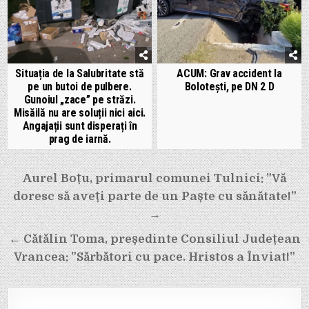
Situația de la Salubritate stă
ACUM: Grav accident la
pe un butoi de pulbere.
Bolotești, pe DN 2 D
Gunoiul „zace” pe străzi.
Misăilă nu are soluții nici aici.
Angajații sunt disperați în
prag de iarnă.
Navigare
Aurel Boțu, primarul comunei Tulnici: ”Vă
în
doresc să aveți parte de un Paște cu sănătate!”
articole
→
← Cătălin Toma, președinte Consiliul Județean
Vrancea: ”Sărbători cu pace. Hristos a Înviat!”