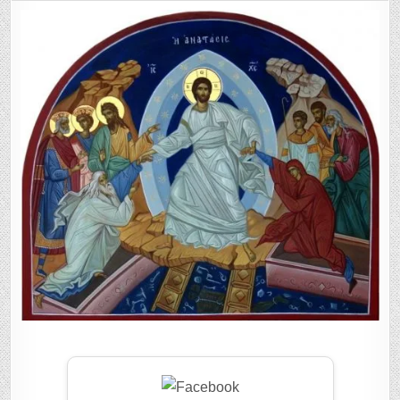
GEMĂNAȘ,
PRIMARUL
COMUNEI
NEREJU:
”MINUNEA
ÎNVIERII
DOMNULUI
SĂ
VĂ
RĂSPLĂTEASC
SUFLETELE!”