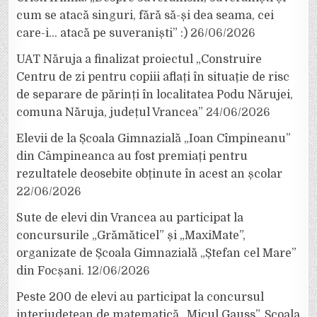
cum se atacă singuri, fără să-și dea seama, cei
care-i… atacă pe suveraniști” :)
26/06/2026
UAT Năruja a finalizat proiectul „Construire
Centru de zi pentru copiii aflați în situație de risc
de separare de părinți în localitatea Podu Nărujei,
comuna Năruja, județul Vrancea”
24/06/2026
Elevii de la Școala Gimnazială „Ioan Cîmpineanu”
din Câmpineanca au fost premiați pentru
rezultatele deosebite obținute în acest an școlar
22/06/2026
Sute de elevi din Vrancea au participat la
concursurile „Grămăticel” și „MaxiMate”,
organizate de Școala Gimnazială „Ștefan cel Mare”
din Focșani.
12/06/2026
Peste 200 de elevi au participat la concursul
interjudețean de matematică „Micul Gauss”, Școala