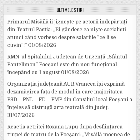
ULTIMELE ȘTIRI
Primarul Misăilă îi jignește pe actorii îndepărtați
din Teatrul Pastia: „Ei gândesc ca niște socialiști
atunci când vorbesc despre salariile ”ce li se
cuvin”!”
01/08/2026
RMN-ul Spitalului Județean de Urgență „Sfântul
Pantelimon” Focșani este din nou funcțional
începând cu 1 august
01/08/2026
Organizația județeană AUR Vrancea își exprimă
dezamăgirea față de modul în care majoritatea
PSD – PNL – FD – PMP din Consiliul local Focșani a
înțeles să distrugă arta teatrală din județ.
31/07/2026
Reacția actriței Roxana Lupu după desființarea
trupei de teatru de la Focșani: „Misăilă mocnea de