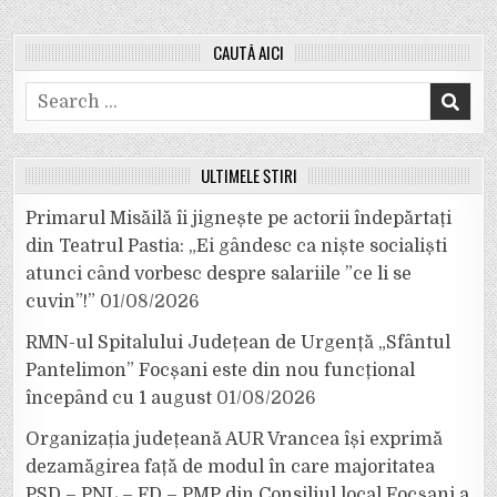
CAUTĂ AICI
Search
for:
ULTIMELE ȘTIRI
Primarul Misăilă îi jignește pe actorii îndepărtați
din Teatrul Pastia: „Ei gândesc ca niște socialiști
atunci când vorbesc despre salariile ”ce li se
cuvin”!”
01/08/2026
RMN-ul Spitalului Județean de Urgență „Sfântul
Pantelimon” Focșani este din nou funcțional
începând cu 1 august
01/08/2026
Organizația județeană AUR Vrancea își exprimă
dezamăgirea față de modul în care majoritatea
PSD – PNL – FD – PMP din Consiliul local Focșani a