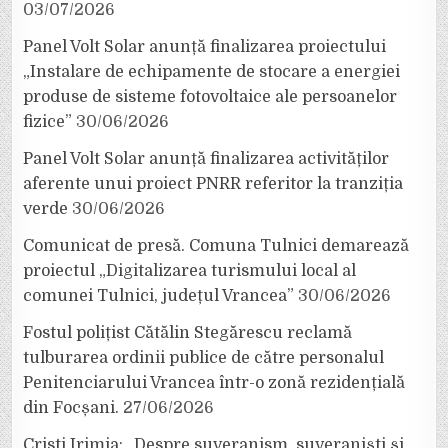
03/07/2026
Panel Volt Solar anunță finalizarea proiectului
„Instalare de echipamente de stocare a energiei
produse de sisteme fotovoltaice ale persoanelor
fizice”
30/06/2026
Panel Volt Solar anunță finalizarea activităților
aferente unui proiect PNRR referitor la tranziția
verde
30/06/2026
Comunicat de presă. Comuna Tulnici demarează
proiectul „Digitalizarea turismului local al
comunei Tulnici, județul Vrancea”
30/06/2026
Fostul polițist Cătălin Stegărescu reclamă
tulburarea ordinii publice de către personalul
Penitenciarului Vrancea într-o zonă rezidențială
din Focșani.
27/06/2026
Cristi Irimia: „Despre suveranism, suveraniști și