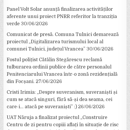
Panel Volt Solar anunță finalizarea activităților
aferente unui proiect PNRR referitor la tranziția
verde
30/06/2026
Comunicat de presă. Comuna Tulnici demarează
proiectul „Digitalizarea turismului local al
comunei Tulnici, județul Vrancea”
30/06/2026
Fostul polițist Cătălin Stegărescu reclamă
tulburarea ordinii publice de către personalul
Penitenciarului Vrancea într-o zonă rezidențială
din Focșani.
27/06/2026
Cristi Irimia: „Despre suveranism, suveraniști și
cum se atacă singuri, fără să-și dea seama, cei
care-i… atacă pe suveraniști” :)
26/06/2026
UAT Năruja a finalizat proiectul „Construire
Centru de zi pentru copiii aflați în situație de risc