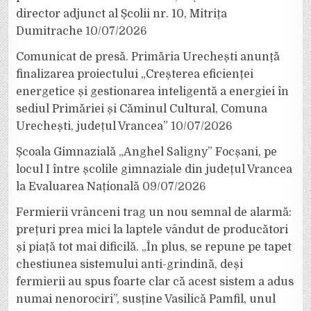
director adjunct al Școlii nr. 10, Mitrița
Dumitrache
10/07/2026
Comunicat de presă. Primăria Urechești anunță
finalizarea proiectului „Creșterea eficienței
energetice și gestionarea inteligentă a energiei în
sediul Primăriei și Căminul Cultural, Comuna
Urechești, județul Vrancea”
10/07/2026
Școala Gimnazială „Anghel Saligny” Focșani, pe
locul I între școlile gimnaziale din județul Vrancea
la Evaluarea Națională
09/07/2026
Fermierii vrânceni trag un nou semnal de alarmă:
prețuri prea mici la laptele vândut de producători
și piață tot mai dificilă. „În plus, se repune pe tapet
chestiunea sistemului anti-grindină, deși
fermierii au spus foarte clar că acest sistem a adus
numai nenorociri”, susține Vasilică Pamfil, unul