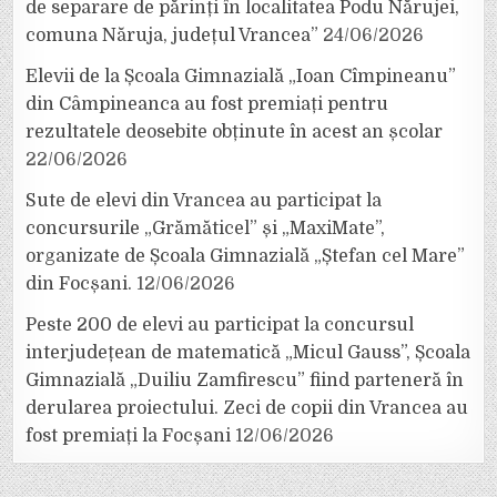
de separare de părinți în localitatea Podu Nărujei,
comuna Năruja, județul Vrancea”
24/06/2026
Elevii de la Școala Gimnazială „Ioan Cîmpineanu”
din Câmpineanca au fost premiați pentru
rezultatele deosebite obținute în acest an școlar
22/06/2026
Sute de elevi din Vrancea au participat la
concursurile „Grămăticel” și „MaxiMate”,
organizate de Școala Gimnazială „Ștefan cel Mare”
din Focșani.
12/06/2026
Peste 200 de elevi au participat la concursul
interjudețean de matematică „Micul Gauss”, Școala
Gimnazială „Duiliu Zamfirescu” fiind parteneră în
derularea proiectului. Zeci de copii din Vrancea au
fost premiați la Focșani
12/06/2026