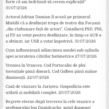
furie că am îndrăznit să cerem explicații!”
31/07/2026
Actorul Adrian Damian îl acuză pe primarul
Misăilă că a desființat trupa de teatru din Focșani
„din răzbunare față de actori”. Consilierii PSD, PNL
și FD au votat pentru desființare, în timp ce AUR s-
a abținut, iar USR a votat împotrivă.
31/07/2026
Cum influențează adâncimea sondei sub oglinda
apei acuratețea citirilor batimetrice
27/07/2026
Vremea în Vrancea. Cod Portocaliu de ploi
torențiale până diseară, Cod Galben până mâine
dimineață.
22/07/2026
Casă de vânzare la Jariștea. Gospodăria este
utilată și mobilată complet.
20/07/2026
Regrete eterne după trecerea la cele veșnice a
profesorului Ion Dumitrache, soțul doamnei