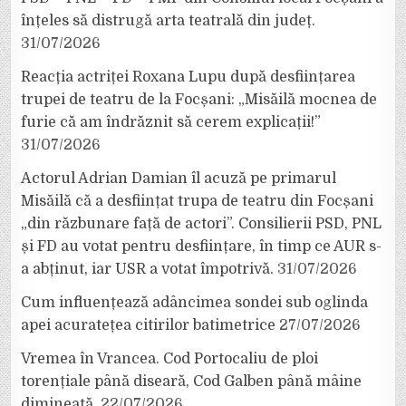
înțeles să distrugă arta teatrală din județ.
31/07/2026
Reacția actriței Roxana Lupu după desființarea
trupei de teatru de la Focșani: „Misăilă mocnea de
furie că am îndrăznit să cerem explicații!”
31/07/2026
Actorul Adrian Damian îl acuză pe primarul
Misăilă că a desființat trupa de teatru din Focșani
„din răzbunare față de actori”. Consilierii PSD, PNL
și FD au votat pentru desființare, în timp ce AUR s-
a abținut, iar USR a votat împotrivă.
31/07/2026
Cum influențează adâncimea sondei sub oglinda
apei acuratețea citirilor batimetrice
27/07/2026
Vremea în Vrancea. Cod Portocaliu de ploi
torențiale până diseară, Cod Galben până mâine
dimineață.
22/07/2026