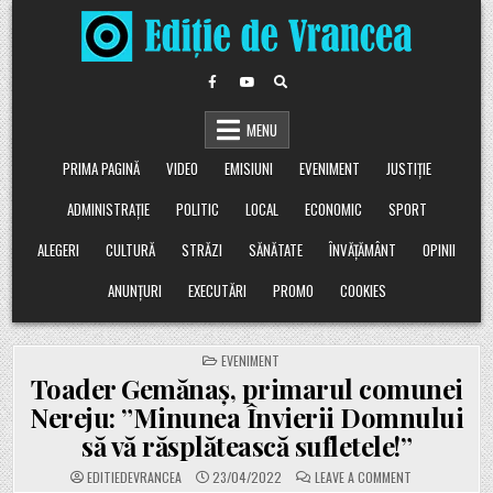
Skip
to
content
MENU
PRIMA PAGINĂ
VIDEO
EMISIUNI
EVENIMENT
JUSTIȚIE
ADMINISTRAȚIE
POLITIC
LOCAL
ECONOMIC
SPORT
ALEGERI
CULTURĂ
STRĂZI
SĂNĂTATE
ÎNVĂȚĂMÂNT
OPINII
ANUNȚURI
EXECUTĂRI
PROMO
COOKIES
POSTED
EVENIMENT
IN
Toader Gemănaș, primarul comunei
Nereju: ”Minunea Învierii Domnului
să vă răsplătească sufletele!”
ON
EDITIEDEVRANCEA
23/04/2022
LEAVE A COMMENT
TOADER