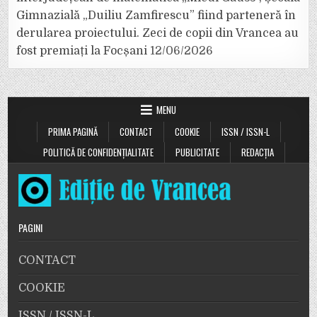
Gimnazială „Duiliu Zamfirescu” fiind parteneră în
derularea proiectului. Zeci de copii din Vrancea au
fost premiați la Focșani
12/06/2026
MENU
PRIMA PAGINĂ
CONTACT
COOKIE
ISSN / ISSN-L
POLITICĂ DE CONFIDENȚIALITATE
PUBLICITATE
REDACȚIA
PAGINI
CONTACT
COOKIE
ISSN / ISSN-L