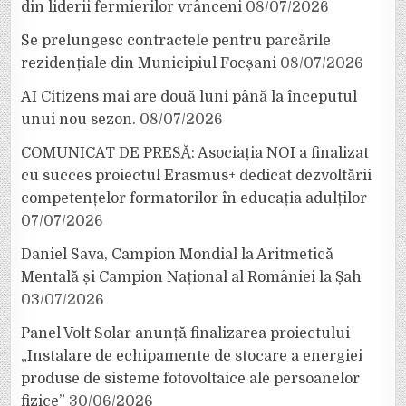
din liderii fermierilor vrânceni
08/07/2026
Se prelungesc contractele pentru parcările
rezidențiale din Municipiul Focșani
08/07/2026
AI Citizens mai are două luni până la începutul
unui nou sezon.
08/07/2026
COMUNICAT DE PRESĂ: Asociația NOI a finalizat
cu succes proiectul Erasmus+ dedicat dezvoltării
competențelor formatorilor în educația adulților
07/07/2026
Daniel Sava, Campion Mondial la Aritmetică
Mentală și Campion Național al României la Șah
03/07/2026
Panel Volt Solar anunță finalizarea proiectului
„Instalare de echipamente de stocare a energiei
produse de sisteme fotovoltaice ale persoanelor
fizice”
30/06/2026