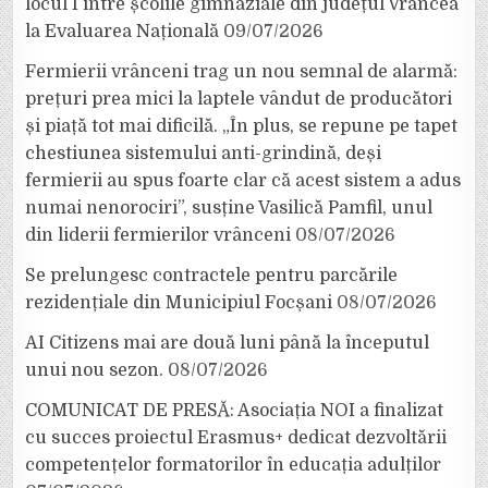
locul I între școlile gimnaziale din județul Vrancea
la Evaluarea Națională
09/07/2026
Fermierii vrânceni trag un nou semnal de alarmă:
prețuri prea mici la laptele vândut de producători
și piață tot mai dificilă. „În plus, se repune pe tapet
chestiunea sistemului anti-grindină, deși
fermierii au spus foarte clar că acest sistem a adus
numai nenorociri”, susține Vasilică Pamfil, unul
din liderii fermierilor vrânceni
08/07/2026
Se prelungesc contractele pentru parcările
rezidențiale din Municipiul Focșani
08/07/2026
AI Citizens mai are două luni până la începutul
unui nou sezon.
08/07/2026
COMUNICAT DE PRESĂ: Asociația NOI a finalizat
cu succes proiectul Erasmus+ dedicat dezvoltării
competențelor formatorilor în educația adulților