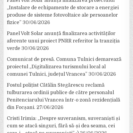
Panel Volt Solar anunță finalizarea proiectului
„Instalare de echipamente de stocare a energiei
produse de sisteme fotovoltaice ale persoanelor
fizice”
30/06/2026
Panel Volt Solar anunță finalizarea activităților
aferente unui proiect PNRR referitor la tranziția
verde
30/06/2026
Comunicat de presă. Comuna Tulnici demarează
proiectul „Digitalizarea turismului local al
comunei Tulnici, județul Vrancea”
30/06/2026
Fostul polițist Cătălin Stegărescu reclamă
tulburarea ordinii publice de către personalul
Penitenciarului Vrancea într-o zonă rezidențială
din Focșani.
27/06/2026
Cristi Irimia: „Despre suveranism, suveraniști și
cum se atacă singuri, fără să-și dea seama, cei