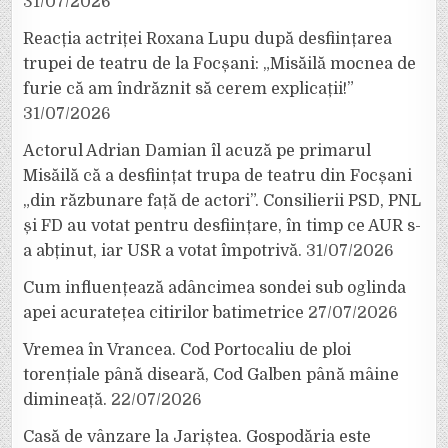
31/07/2026
Reacția actriței Roxana Lupu după desființarea
trupei de teatru de la Focșani: „Misăilă mocnea de
furie că am îndrăznit să cerem explicații!”
31/07/2026
Actorul Adrian Damian îl acuză pe primarul
Misăilă că a desființat trupa de teatru din Focșani
„din răzbunare față de actori”. Consilierii PSD, PNL
și FD au votat pentru desființare, în timp ce AUR s-
a abținut, iar USR a votat împotrivă.
31/07/2026
Cum influențează adâncimea sondei sub oglinda
apei acuratețea citirilor batimetrice
27/07/2026
Vremea în Vrancea. Cod Portocaliu de ploi
torențiale până diseară, Cod Galben până mâine
dimineață.
22/07/2026
Casă de vânzare la Jariștea. Gospodăria este