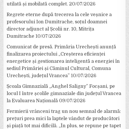
utilată și mobilată complet.
20/07/2026
Regrete eterne după trecerea la cele veșnice a
profesorului Ion Dumitrache, soțul doamnei
director adjunct al Școlii nr. 10, Mitrița
Dumitrache
10/07/2026
Comunicat de presă. Primăria Urechești anunță
finalizarea proiectului „Creșterea eficienței
energetice și gestionarea inteligentă a energiei în
sediul Primăriei și Căminul Cultural, Comuna
Urechești, județul Vrancea”
10/07/2026
Școala Gimnazială „Anghel Saligny” Focșani, pe
locul I între școlile gimnaziale din județul Vrancea
la Evaluarea Națională
09/07/2026
Fermierii vrânceni trag un nou semnal de alarmă:
prețuri prea mici la laptele vândut de producători
și piață tot mai dificilă. „În plus, se repune pe tapet