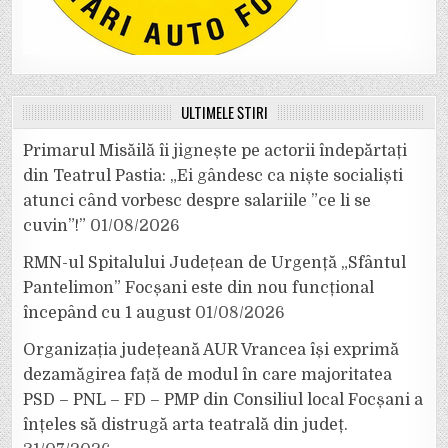
ULTIMELE ȘTIRI
Primarul Misăilă îi jignește pe actorii îndepărtați
din Teatrul Pastia: „Ei gândesc ca niște socialiști
atunci când vorbesc despre salariile ”ce li se
cuvin”!”
01/08/2026
RMN-ul Spitalului Județean de Urgență „Sfântul
Pantelimon” Focșani este din nou funcțional
începând cu 1 august
01/08/2026
Organizația județeană AUR Vrancea își exprimă
dezamăgirea față de modul în care majoritatea
PSD – PNL – FD – PMP din Consiliul local Focșani a
înțeles să distrugă arta teatrală din județ.