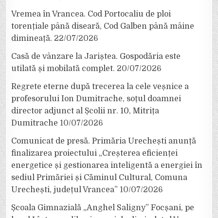
Vremea în Vrancea. Cod Portocaliu de ploi
torențiale până diseară, Cod Galben până mâine
dimineață.
22/07/2026
Casă de vânzare la Jariștea. Gospodăria este
utilată și mobilată complet.
20/07/2026
Regrete eterne după trecerea la cele veșnice a
profesorului Ion Dumitrache, soțul doamnei
director adjunct al Școlii nr. 10, Mitrița
Dumitrache
10/07/2026
Comunicat de presă. Primăria Urechești anunță
finalizarea proiectului „Creșterea eficienței
energetice și gestionarea inteligentă a energiei în
sediul Primăriei și Căminul Cultural, Comuna
Urechești, județul Vrancea”
10/07/2026
Școala Gimnazială „Anghel Saligny” Focșani, pe