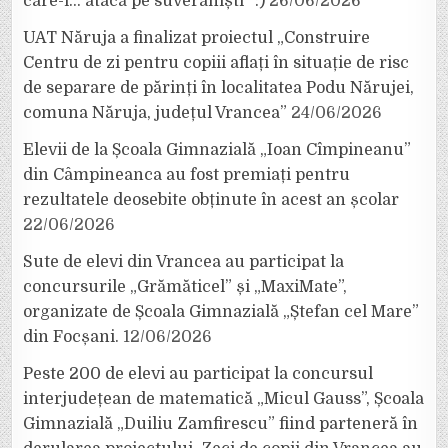
care-i… atacă pe suveraniști” :)
26/06/2026
UAT Năruja a finalizat proiectul „Construire
Centru de zi pentru copiii aflați în situație de risc
de separare de părinți în localitatea Podu Nărujei,
comuna Năruja, județul Vrancea”
24/06/2026
Elevii de la Școala Gimnazială „Ioan Cîmpineanu”
din Câmpineanca au fost premiați pentru
rezultatele deosebite obținute în acest an școlar
22/06/2026
Sute de elevi din Vrancea au participat la
concursurile „Grămăticel” și „MaxiMate”,
organizate de Școala Gimnazială „Ștefan cel Mare”
din Focșani.
12/06/2026
Peste 200 de elevi au participat la concursul
interjudețean de matematică „Micul Gauss”, Școala
Gimnazială „Duiliu Zamfirescu” fiind parteneră în