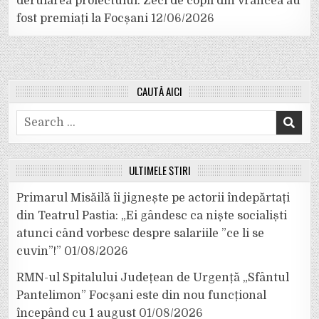
derularea proiectului. Zeci de copii din Vrancea au
fost premiați la Focșani
12/06/2026
CAUTĂ AICI
Search
for:
ULTIMELE ȘTIRI
Primarul Misăilă îi jignește pe actorii îndepărtați
din Teatrul Pastia: „Ei gândesc ca niște socialiști
atunci când vorbesc despre salariile ”ce li se
cuvin”!”
01/08/2026
RMN-ul Spitalului Județean de Urgență „Sfântul
Pantelimon” Focșani este din nou funcțional
începând cu 1 august
01/08/2026