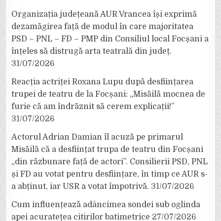
Organizația județeană AUR Vrancea își exprimă
dezamăgirea față de modul în care majoritatea
PSD – PNL – FD – PMP din Consiliul local Focșani a
înțeles să distrugă arta teatrală din județ.
31/07/2026
Reacția actriței Roxana Lupu după desființarea
trupei de teatru de la Focșani: „Misăilă mocnea de
furie că am îndrăznit să cerem explicații!”
31/07/2026
Actorul Adrian Damian îl acuză pe primarul
Misăilă că a desființat trupa de teatru din Focșani
„din răzbunare față de actori”. Consilierii PSD, PNL
și FD au votat pentru desființare, în timp ce AUR s-
a abținut, iar USR a votat împotrivă.
31/07/2026
Cum influențează adâncimea sondei sub oglinda
apei acuratețea citirilor batimetrice
27/07/2026