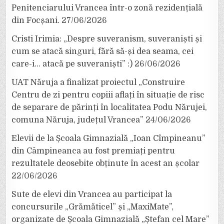
Penitenciarului Vrancea într-o zonă rezidențială
din Focșani.
27/06/2026
Cristi Irimia: „Despre suveranism, suveraniști și
cum se atacă singuri, fără să-și dea seama, cei
care-i… atacă pe suveraniști” :)
26/06/2026
UAT Năruja a finalizat proiectul „Construire
Centru de zi pentru copiii aflați în situație de risc
de separare de părinți în localitatea Podu Nărujei,
comuna Năruja, județul Vrancea”
24/06/2026
Elevii de la Școala Gimnazială „Ioan Cîmpineanu”
din Câmpineanca au fost premiați pentru
rezultatele deosebite obținute în acest an școlar
22/06/2026
Sute de elevi din Vrancea au participat la
concursurile „Grămăticel” și „MaxiMate”,
organizate de Școala Gimnazială „Ștefan cel Mare”