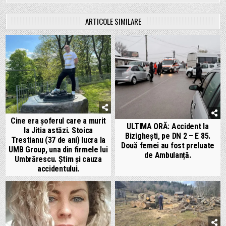
ARTICOLE SIMILARE
Cine era șoferul care a murit
ULTIMA ORĂ: Accident la
la Jitia astăzi. Stoica
Bizighești, pe DN 2 – E 85.
Trestianu (37 de ani) lucra la
Două femei au fost preluate
UMB Group, una din firmele lui
de Ambulanță.
Umbrărescu. Știm și cauza
accidentului.