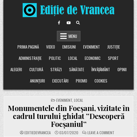
Skip
to
content
MENU
PRIMA PAGINĂ
VIDEO
EMISIUNI
EVENIMENT
JUSTIȚIE
ADMINISTRAȚIE
POLITIC
LOCAL
ECONOMIC
SPORT
ALEGERI
CULTURĂ
STRĂZI
SĂNĂTATE
ÎNVĂȚĂMÂNT
OPINII
ANUNȚURI
EXECUTĂRI
PROMO
COOKIES
POSTED
EVENIMENT
,
LOCAL
IN
Monumentele din Focșani, vizitate în
cadrul turului ghidat ”Descoperă
Focșaniul”
ON
EDITIEDEVRANCEA
03/07/2020
LEAVE A COMMENT
MONUMENTELE