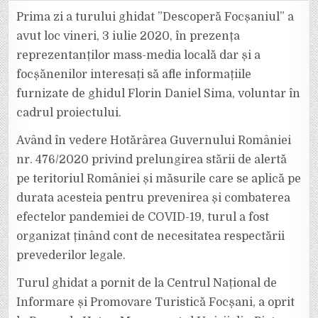
DIN
FOCȘANI,
Prima zi a turului ghidat ”Descoperă Focșaniul” a
VIZITATE
ÎN
avut loc vineri, 3 iulie 2020, în prezența
CADRUL
TURULUI
reprezentanților mass-media locală dar și a
GHIDAT
”DESCOPERĂ
focșănenilor interesați să afle informațiile
FOCȘANIUL”
furnizate de ghidul Florin Daniel Sima, voluntar în
cadrul proiectului.
Având în vedere Hotărârea Guvernului României
nr. 476/2020 privind prelungirea stării de alertă
pe teritoriul României și măsurile care se aplică pe
durata acesteia pentru prevenirea și combaterea
efectelor pandemiei de COVID-19, turul a fost
organizat ținând cont de necesitatea respectării
prevederilor legale.
Turul ghidat a pornit de la Centrul Național de
Informare și Promovare Turistică Focșani, a oprit