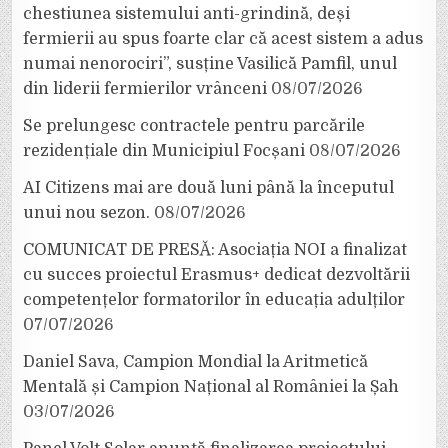
chestiunea sistemului anti-grindină, deși
fermierii au spus foarte clar că acest sistem a adus
numai nenorociri”, susține Vasilică Pamfil, unul
din liderii fermierilor vrânceni
08/07/2026
Se prelungesc contractele pentru parcările
rezidențiale din Municipiul Focșani
08/07/2026
AI Citizens mai are două luni până la începutul
unui nou sezon.
08/07/2026
COMUNICAT DE PRESĂ: Asociația NOI a finalizat
cu succes proiectul Erasmus+ dedicat dezvoltării
competențelor formatorilor în educația adulților
07/07/2026
Daniel Sava, Campion Mondial la Aritmetică
Mentală și Campion Național al României la Șah
03/07/2026