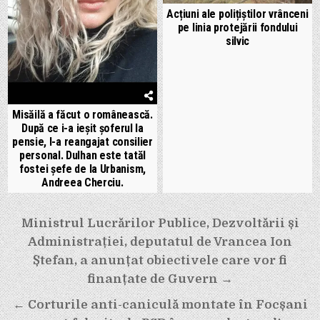
Acțiuni ale polițiștilor vrânceni
pe linia protejării fondului
silvic
Misăilă a făcut o românească.
După ce i-a ieșit șoferul la
pensie, l-a reangajat consilier
personal. Dulhan este tatăl
fostei șefe de la Urbanism,
Andreea Cherciu.
Navigare
Ministrul Lucrărilor Publice, Dezvoltării și
în
Administrației, deputatul de Vrancea Ion
articole
Ștefan, a anunțat obiectivele care vor fi
finanțate de Guvern →
← Corturile anti-caniculă montate în Focșani