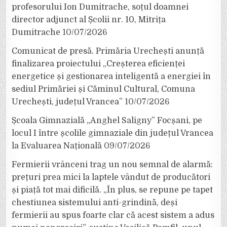
profesorului Ion Dumitrache, soțul doamnei
director adjunct al Școlii nr. 10, Mitrița
Dumitrache
10/07/2026
Comunicat de presă. Primăria Urechești anunță
finalizarea proiectului „Creșterea eficienței
energetice și gestionarea inteligentă a energiei în
sediul Primăriei și Căminul Cultural, Comuna
Urechești, județul Vrancea”
10/07/2026
Școala Gimnazială „Anghel Saligny” Focșani, pe
locul I între școlile gimnaziale din județul Vrancea
la Evaluarea Națională
09/07/2026
Fermierii vrânceni trag un nou semnal de alarmă:
prețuri prea mici la laptele vândut de producători
și piață tot mai dificilă. „În plus, se repune pe tapet
chestiunea sistemului anti-grindină, deși
fermierii au spus foarte clar că acest sistem a adus