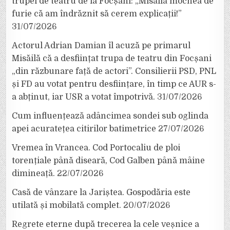
trupei de teatru de la Focșani: „Misăilă mocnea de
furie că am îndrăznit să cerem explicații!”
31/07/2026
Actorul Adrian Damian îl acuză pe primarul
Misăilă că a desființat trupa de teatru din Focșani
„din răzbunare față de actori”. Consilierii PSD, PNL
și FD au votat pentru desființare, în timp ce AUR s-
a abținut, iar USR a votat împotrivă.
31/07/2026
Cum influențează adâncimea sondei sub oglinda
apei acuratețea citirilor batimetrice
27/07/2026
Vremea în Vrancea. Cod Portocaliu de ploi
torențiale până diseară, Cod Galben până mâine
dimineață.
22/07/2026
Casă de vânzare la Jariștea. Gospodăria este
utilată și mobilată complet.
20/07/2026
Regrete eterne după trecerea la cele veșnice a