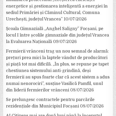
energetice și gestionarea inteligentă a energiei în
sediul Primăriei și Căminul Cultural, Comuna
Urechești, județul Vrancea”
10/07/2026
Școala Gimnazială „Anghel Saligny” Focșani, pe
locul I între școlile gimnaziale din județul Vrancea
la Evaluarea Națională
09/07/2026
Fermierii vrânceni trag un nou semnal de alarmă:
prețuri prea mici la laptele vândut de producători
și piață tot mai dificilă. „În plus, se repune pe tapet
chestiunea sistemului anti-grindină, deși
fermierii au spus foarte clar că acest sistem a adus
numai nenorociri”, susține Vasilică Pamfil, unul
din liderii fermierilor vrânceni
08/07/2026
Se prelungesc contractele pentru parcările
rezidențiale din Municipiul Focșani
08/07/2026
AI Citizens mai are două luni până la începutul