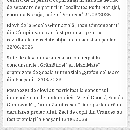
Centru de zi pentru copiii aflați în situație de risc
de separare de părinți în localitatea Podu Nărujei,
comuna Năruja, județul Vrancea”
24/06/2026
Elevii de la Școala Gimnazială „Ioan Cîmpineanu”
din Câmpineanca au fost premiați pentru
rezultatele deosebite obținute în acest an școlar
22/06/2026
Sute de elevi din Vrancea au participat la
concursurile „Grămăticel” și „MaxiMate”,
organizate de Școala Gimnazială „Ștefan cel Mare”
din Focșani.
12/06/2026
Peste 200 de elevi au participat la concursul
interjudețean de matematică „Micul Gauss”, Școala
Gimnazială „Duiliu Zamfirescu” fiind parteneră în
derularea proiectului. Zeci de copii din Vrancea au
fost premiați la Focșani
12/06/2026