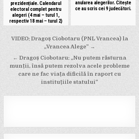
anularea alegerilor. Citește
prezidențiale. Calendarul
ce au scris cei 9 judecători.
electoral complet pentru
alegeri (4 mai – turul 1,
respectiv 18 mai – turul 2)
Navigare
VIDEO: Dragoș Ciobotaru (PNL Vrancea) la
în
„Vrancea Alege” →
articole
← Dragoș Ciobotaru: „Nu putem răsturna
munții, însă putem rezolva acele probleme
care ne fac viața dificilă în raport cu
instituțiile statului”