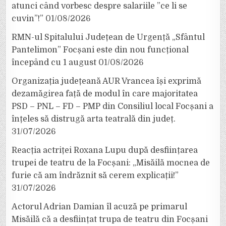
atunci când vorbesc despre salariile ”ce li se
cuvin”!”
01/08/2026
RMN-ul Spitalului Județean de Urgență „Sfântul
Pantelimon” Focșani este din nou funcțional
începând cu 1 august
01/08/2026
Organizația județeană AUR Vrancea își exprimă
dezamăgirea față de modul în care majoritatea
PSD – PNL – FD – PMP din Consiliul local Focșani a
înțeles să distrugă arta teatrală din județ.
31/07/2026
Reacția actriței Roxana Lupu după desființarea
trupei de teatru de la Focșani: „Misăilă mocnea de
furie că am îndrăznit să cerem explicații!”
31/07/2026
Actorul Adrian Damian îl acuză pe primarul
Misăilă că a desființat trupa de teatru din Focșani