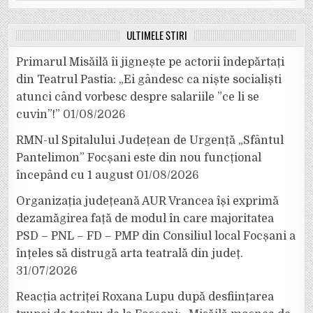
for:
ULTIMELE ȘTIRI
Primarul Misăilă îi jignește pe actorii îndepărtați
din Teatrul Pastia: „Ei gândesc ca niște socialiști
atunci când vorbesc despre salariile ”ce li se
cuvin”!”
01/08/2026
RMN-ul Spitalului Județean de Urgență „Sfântul
Pantelimon” Focșani este din nou funcțional
începând cu 1 august
01/08/2026
Organizația județeană AUR Vrancea își exprimă
dezamăgirea față de modul în care majoritatea
PSD – PNL – FD – PMP din Consiliul local Focșani a
înțeles să distrugă arta teatrală din județ.
31/07/2026
Reacția actriței Roxana Lupu după desființarea