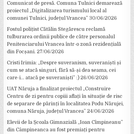
Comunicat de presă. Comuna Tulnici demarează
proiectul „Digitalizarea turismului local al
comunei Tulnici, județul Vrancea”
30/06/2026
Fostul polițist Cătălin Stegărescu reclamă
tulburarea ordinii publice de către personalul
Penitenciarului Vrancea într-o zonă rezidențială
din Focșani.
27/06/2026
Cristi Irimia: „Despre suveranism, suveraniști și
cum se atacă singuri, fără să-și dea seama, cei
care-i… atacă pe suveraniști” :)
26/06/2026
UAT Năruja a finalizat proiectul „Construire
Centru de zi pentru copiii aflați în situație de risc
de separare de părinți în localitatea Podu Nărujei,
comuna Năruja, județul Vrancea”
24/06/2026
Elevii de la Școala Gimnazială „Ioan Cîmpineanu”
din Câmpineanca au fost premiați pentru