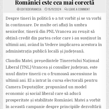
României este cea mai corectă
ON
EDITIEDEVRANCEA
15/11/2024
LEAVE A COMMENT
TÂNĂRUL
CLAUDIU
MATEI,
Despre tineri în politică s-a tot vorbit și se va vorbi
CANDIDATUL
PNL
în continuare. De multe ori aflați în umbra
VRANCEA
PENTRU
seniorilor, tinerii din PNL Vrancea au reușit să
CAMERA
DEPUTAȚILOR,
obțină credit din partea celor care i-au susținut în
CONSIDERĂ
CĂ
VIZIUNEA
ultimii ani, având în Vedere implicarea acestora în
LIBERALĂ
PENTRU
administrația publică locală și județeană.
DEZVOLTAREA
ROMÂNIEI
ESTE
Claudiu Matei, președintele Tineretului Național
CEA
MAI
Liberal (TNL) Vrancea și consilier județean, este
CORECTĂ
unul dintre tinerii cu o frumoasă ascensiune în
ultimii ani. El a intrat în cursa electorală pentru
Camera Deputaților, propunând un model
economic și social liberal care să aducă
prosperitate și stabilitate României. Matei a vorbit
în această campanie despre principiile dezvoltării