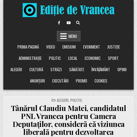
Skip
to
content
MENU
PRIMA PAGINĂ
VIDEO
EMISIUNI
EVENIMENT
JUSTIȚIE
ADMINISTRAȚIE
POLITIC
LOCAL
ECONOMIC
SPORT
ALEGERI
CULTURĂ
STRĂZI
SĂNĂTATE
ÎNVĂȚĂMÂNT
OPINII
ANUNȚURI
EXECUTĂRI
PROMO
COOKIES
POSTED
ALEGERI
,
POLITIC
IN
Tânărul Claudiu Matei, candidatul
PNL Vrancea pentru Camera
Deputaților, consideră că viziunea
liberală pentru dezvoltarea