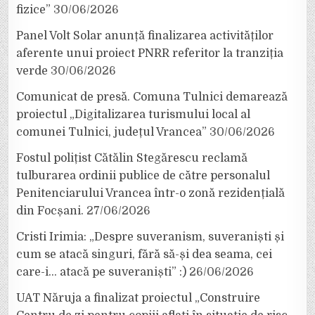
fizice”
30/06/2026
Panel Volt Solar anunță finalizarea activităților
aferente unui proiect PNRR referitor la tranziția
verde
30/06/2026
Comunicat de presă. Comuna Tulnici demarează
proiectul „Digitalizarea turismului local al
comunei Tulnici, județul Vrancea”
30/06/2026
Fostul polițist Cătălin Stegărescu reclamă
tulburarea ordinii publice de către personalul
Penitenciarului Vrancea într-o zonă rezidențială
din Focșani.
27/06/2026
Cristi Irimia: „Despre suveranism, suveraniști și
cum se atacă singuri, fără să-și dea seama, cei
care-i… atacă pe suveraniști” :)
26/06/2026
UAT Năruja a finalizat proiectul „Construire