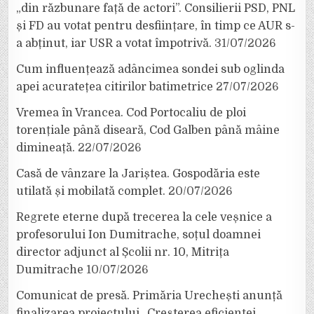
„din răzbunare față de actori”. Consilierii PSD, PNL
și FD au votat pentru desființare, în timp ce AUR s-
a abținut, iar USR a votat împotrivă.
31/07/2026
Cum influențează adâncimea sondei sub oglinda
apei acuratețea citirilor batimetrice
27/07/2026
Vremea în Vrancea. Cod Portocaliu de ploi
torențiale până diseară, Cod Galben până mâine
dimineață.
22/07/2026
Casă de vânzare la Jariștea. Gospodăria este
utilată și mobilată complet.
20/07/2026
Regrete eterne după trecerea la cele veșnice a
profesorului Ion Dumitrache, soțul doamnei
director adjunct al Școlii nr. 10, Mitrița
Dumitrache
10/07/2026
Comunicat de presă. Primăria Urechești anunță
finalizarea proiectului „Creșterea eficienței