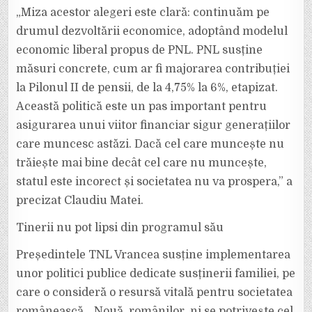
„Miza acestor alegeri este clară: continuăm pe
drumul dezvoltării economice, adoptând modelul
economic liberal propus de PNL. PNL susține
măsuri concrete, cum ar fi majorarea contribuției
la Pilonul II de pensii, de la 4,75% la 6%, etapizat.
Această politică este un pas important pentru
asigurarea unui viitor financiar sigur generațiilor
care muncesc astăzi. Dacă cel care muncește nu
trăiește mai bine decât cel care nu muncește,
statul este incorect și societatea nu va prospera,” a
precizat Claudiu Matei.
Tinerii nu pot lipsi din programul său
Președintele TNL Vrancea susține implementarea
unor politici publice dedicate susținerii familiei, pe
care o consideră o resursă vitală pentru societatea
românească. „Nouă, românilor, ni se potrivește cel