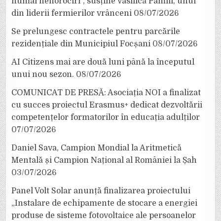
numai nenorociri”, susține Vasilică Pamfil, unul
din liderii fermierilor vrânceni
08/07/2026
Se prelungesc contractele pentru parcările
rezidențiale din Municipiul Focșani
08/07/2026
AI Citizens mai are două luni până la începutul
unui nou sezon.
08/07/2026
COMUNICAT DE PRESĂ: Asociația NOI a finalizat
cu succes proiectul Erasmus+ dedicat dezvoltării
competențelor formatorilor în educația adulților
07/07/2026
Daniel Sava, Campion Mondial la Aritmetică
Mentală și Campion Național al României la Șah
03/07/2026
Panel Volt Solar anunță finalizarea proiectului
„Instalare de echipamente de stocare a energiei
produse de sisteme fotovoltaice ale persoanelor