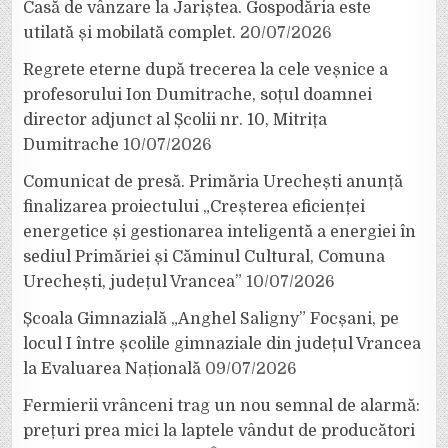
Casă de vânzare la Jariștea. Gospodăria este
utilată și mobilată complet.
20/07/2026
Regrete eterne după trecerea la cele veșnice a
profesorului Ion Dumitrache, soțul doamnei
director adjunct al Școlii nr. 10, Mitrița
Dumitrache
10/07/2026
Comunicat de presă. Primăria Urechești anunță
finalizarea proiectului „Creșterea eficienței
energetice și gestionarea inteligentă a energiei în
sediul Primăriei și Căminul Cultural, Comuna
Urechești, județul Vrancea”
10/07/2026
Școala Gimnazială „Anghel Saligny” Focșani, pe
locul I între școlile gimnaziale din județul Vrancea
la Evaluarea Națională
09/07/2026
Fermierii vrânceni trag un nou semnal de alarmă:
prețuri prea mici la laptele vândut de producători