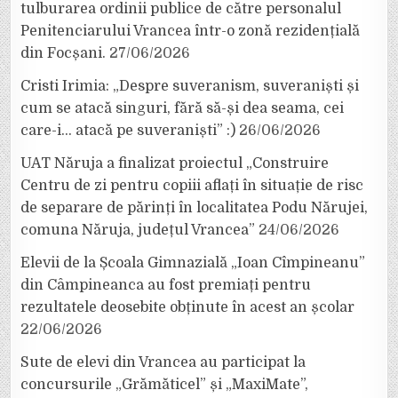
tulburarea ordinii publice de către personalul
Penitenciarului Vrancea într-o zonă rezidențială
din Focșani.
27/06/2026
Cristi Irimia: „Despre suveranism, suveraniști și
cum se atacă singuri, fără să-și dea seama, cei
care-i… atacă pe suveraniști” :)
26/06/2026
UAT Năruja a finalizat proiectul „Construire
Centru de zi pentru copiii aflați în situație de risc
de separare de părinți în localitatea Podu Nărujei,
comuna Năruja, județul Vrancea”
24/06/2026
Elevii de la Școala Gimnazială „Ioan Cîmpineanu”
din Câmpineanca au fost premiați pentru
rezultatele deosebite obținute în acest an școlar
22/06/2026
Sute de elevi din Vrancea au participat la
concursurile „Grămăticel” și „MaxiMate”,