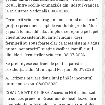
locul I între școlile gimnaziale din județul Vrancea
la Evaluarea Națională
09/07/2026
Fermierii vrânceni trag un nou semnal de alarmă:
prețuri prea mici la laptele vândut de producători
și piață tot mai dificilă. „În plus, se repune pe tapet
chestiunea sistemului anti-grindină, deși
fermierii au spus foarte clar că acest sistem a adus
numai nenorociri”, susține Vasilică Pamfil, unul
din liderii fermierilor vrânceni
08/07/2026
Se prelungesc contractele pentru parcările
rezidențiale din Municipiul Focșani
08/07/2026
AI Citizens mai are două luni până la începutul
unui nou sezon.
08/07/2026
COMUNICAT DE PRESĂ: Asociația NOI a finalizat
cu succes proiectul Erasmus+ dedicat dezvoltării
competențelor formatorilor în educația adulților