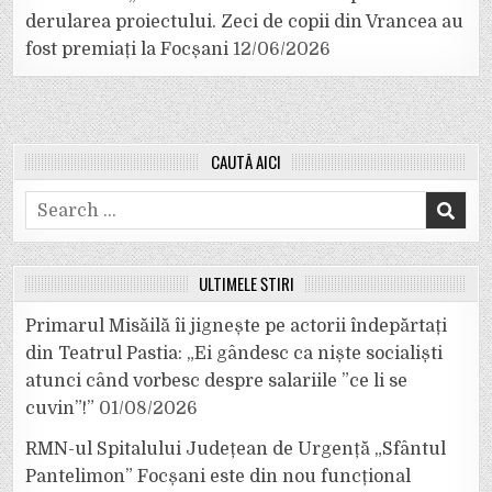
derularea proiectului. Zeci de copii din Vrancea au
fost premiați la Focșani
12/06/2026
CAUTĂ AICI
Search
for:
ULTIMELE ȘTIRI
Primarul Misăilă îi jignește pe actorii îndepărtați
din Teatrul Pastia: „Ei gândesc ca niște socialiști
atunci când vorbesc despre salariile ”ce li se
cuvin”!”
01/08/2026
RMN-ul Spitalului Județean de Urgență „Sfântul
Pantelimon” Focșani este din nou funcțional