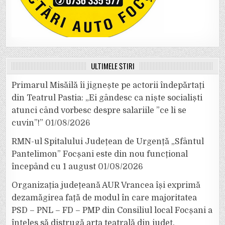
ULTIMELE ȘTIRI
Primarul Misăilă îi jignește pe actorii îndepărtați
din Teatrul Pastia: „Ei gândesc ca niște socialiști
atunci când vorbesc despre salariile ”ce li se
cuvin”!”
01/08/2026
RMN-ul Spitalului Județean de Urgență „Sfântul
Pantelimon” Focșani este din nou funcțional
începând cu 1 august
01/08/2026
Organizația județeană AUR Vrancea își exprimă
dezamăgirea față de modul în care majoritatea
PSD – PNL – FD – PMP din Consiliul local Focșani a
înțeles să distrugă arta teatrală din județ.