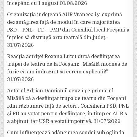
începând cu 1 august
01/08/2026
Organizația județeană AUR Vrancea își exprimă
dezamăgirea față de modul în care majoritatea
PSD – PNL – FD – PMP din Consiliul local Focșani a
înțeles să distrugă arta teatrală din județ.
31/07/2026
Reacția actriței Roxana Lupu după desființarea
trupei de teatru de la Focșani: „Misăilă mocnea de
furie că am îndrăznit să cerem explicații!”
31/07/2026
Actorul Adrian Damian îl acuză pe primarul
Misăilă că a desființat trupa de teatru din Focșani
„din răzbunare față de actori”. Consilierii PSD, PNL
și FD au votat pentru desființare, în timp ce AUR s-
a abținut, iar USR a votat împotrivă.
31/07/2026
Cum influențează adâncimea sondei sub oglinda