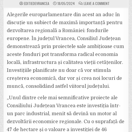
ON
EDITIEDEVRANCEA
18/05/2024
LEAVE A COMMENT
FONDURILE
EUROPENE:
UN
Alegerile europarlamentare din acest an aduc în
CATALIZATOR
AL
discuție un subiect de maximă importanță pentru
DEZVOLTĂRII
REGIONALE
dezvoltarea regională a României: fondurile
ÎN
VRANCEA
europene. În județul Vrancea, Consiliul Județean
ȘI
IMPORTANȚA
LOR
demonstrează prin proiectele sale ambițioase cum
ÎN
CONTEXTUL
aceste fonduri pot transforma radical economia
ALEGERILOR
EUROPARLAMEN
locală, infrastructura și calitatea vieții cetățenilor.
Investițiile planificate nu doar că vor stimula
creșterea economică, dar vor și crea noi locuri de
muncă, consolidând astfel viitorul județului.
„Unul dintre cele mai semnificative proiecte ale
Consiliului Județean Vrancea este investiția într-
un parc industrial, menit să devină un motor al
dezvoltării economice regionale. Cu o suprafață de
47 de hectare și o valoare a investiției de 46