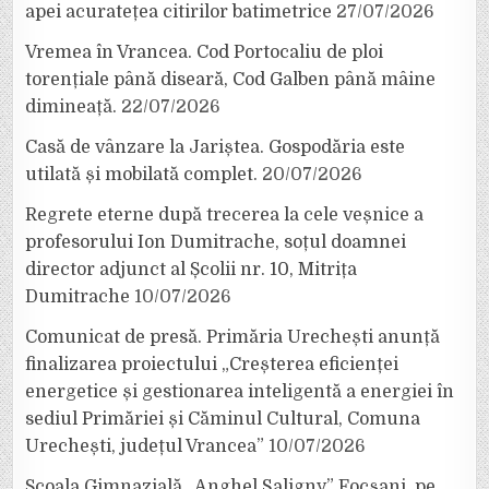
apei acuratețea citirilor batimetrice
27/07/2026
Vremea în Vrancea. Cod Portocaliu de ploi
torențiale până diseară, Cod Galben până mâine
dimineață.
22/07/2026
Casă de vânzare la Jariștea. Gospodăria este
utilată și mobilată complet.
20/07/2026
Regrete eterne după trecerea la cele veșnice a
profesorului Ion Dumitrache, soțul doamnei
director adjunct al Școlii nr. 10, Mitrița
Dumitrache
10/07/2026
Comunicat de presă. Primăria Urechești anunță
finalizarea proiectului „Creșterea eficienței
energetice și gestionarea inteligentă a energiei în
sediul Primăriei și Căminul Cultural, Comuna
Urechești, județul Vrancea”
10/07/2026
Școala Gimnazială „Anghel Saligny” Focșani, pe