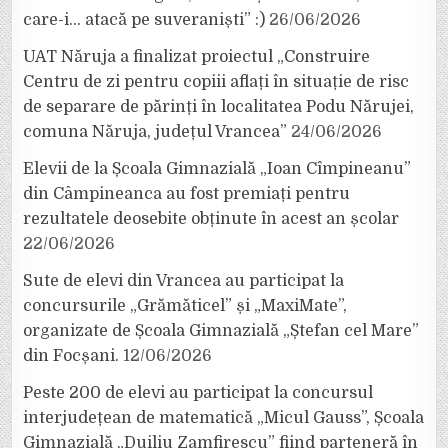
care-i… atacă pe suveraniști” :)
26/06/2026
UAT Năruja a finalizat proiectul „Construire
Centru de zi pentru copiii aflați în situație de risc
de separare de părinți în localitatea Podu Nărujei,
comuna Năruja, județul Vrancea”
24/06/2026
Elevii de la Școala Gimnazială „Ioan Cîmpineanu”
din Câmpineanca au fost premiați pentru
rezultatele deosebite obținute în acest an școlar
22/06/2026
Sute de elevi din Vrancea au participat la
concursurile „Grămăticel” și „MaxiMate”,
organizate de Școala Gimnazială „Ștefan cel Mare”
din Focșani.
12/06/2026
Peste 200 de elevi au participat la concursul
interjudețean de matematică „Micul Gauss”, Școala
Gimnazială „Duiliu Zamfirescu” fiind parteneră în