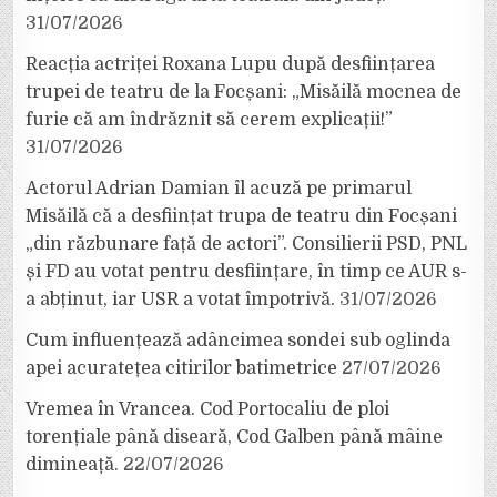
31/07/2026
Reacția actriței Roxana Lupu după desființarea
trupei de teatru de la Focșani: „Misăilă mocnea de
furie că am îndrăznit să cerem explicații!”
31/07/2026
Actorul Adrian Damian îl acuză pe primarul
Misăilă că a desființat trupa de teatru din Focșani
„din răzbunare față de actori”. Consilierii PSD, PNL
și FD au votat pentru desființare, în timp ce AUR s-
a abținut, iar USR a votat împotrivă.
31/07/2026
Cum influențează adâncimea sondei sub oglinda
apei acuratețea citirilor batimetrice
27/07/2026
Vremea în Vrancea. Cod Portocaliu de ploi
torențiale până diseară, Cod Galben până mâine
dimineață.
22/07/2026