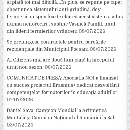
și piață tot mai dificilă. „În plus, se repune pe tapet
chestiunea sistemului anti-grindină, deși
fermierii au spus foarte clar că acest sistem a adus
numai nenorociri”, susține Vasilică Pamfil, unul
din liderii fermierilor vrânceni
08/07/2026
Se prelungesc contractele pentru parcările
rezidențiale din Municipiul Focșani
08/07/2026
AI Citizens mai are două luni până la începutul
unui nou sezon.
08/07/2026
COMUNICAT DE PRESĂ: Asociația NOI a finalizat
cu succes proiectul Erasmus+ dedicat dezvoltării
competențelor formatorilor în educația adulților
07/07/2026
Daniel Sava, Campion Mondial la Aritmetică
Mentală și Campion Național al României la Șah
03/07/2026