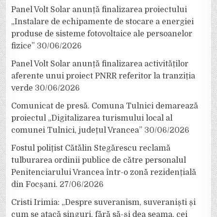
Panel Volt Solar anunță finalizarea proiectului
„Instalare de echipamente de stocare a energiei
produse de sisteme fotovoltaice ale persoanelor
fizice”
30/06/2026
Panel Volt Solar anunță finalizarea activităților
aferente unui proiect PNRR referitor la tranziția
verde
30/06/2026
Comunicat de presă. Comuna Tulnici demarează
proiectul „Digitalizarea turismului local al
comunei Tulnici, județul Vrancea”
30/06/2026
Fostul polițist Cătălin Stegărescu reclamă
tulburarea ordinii publice de către personalul
Penitenciarului Vrancea într-o zonă rezidențială
din Focșani.
27/06/2026
Cristi Irimia: „Despre suveranism, suveraniști și
cum se atacă singuri, fără să-și dea seama, cei