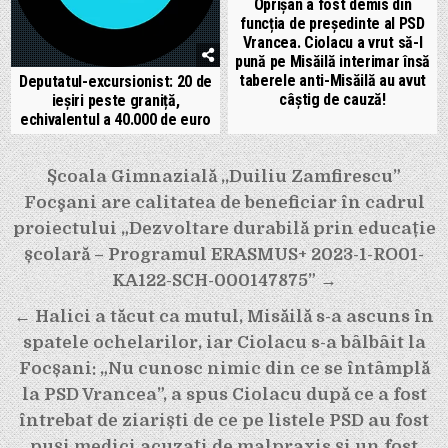
Oprișan a fost demis din
funcția de președinte al PSD
Vrancea. Ciolacu a vrut să-l
pună pe Misăilă interimar însă
taberele anti-Misăilă au avut
Deputatul-excursionist: 20 de
câștig de cauză!
ieșiri peste graniță,
echivalentul a 40.000 de euro
Navigare
Școala Gimnazială ,,Duiliu Zamfirescu”
în
Focşani are calitatea de beneficiar în cadrul
articole
proiectului „Dezvoltare durabilă prin educație
școlară – Programul ERASMUS+ 2023-1-RO01-
KA122-SCH-000147875” →
← Halici a tăcut ca mutul, Misăilă s-a ascuns în
spatele ochelarilor, iar Ciolacu s-a bâlbâit la
Focșani: „Nu cunosc nimic din ce se întâmplă
la PSD Vrancea”, a spus Ciolacu după ce a fost
întrebat de ziariști de ce pe listele PSD au fost
puși medici acuzați de malpraxis și un fost