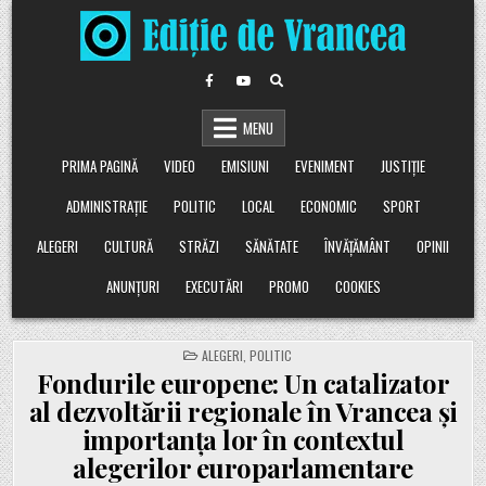
Skip
to
content
MENU
PRIMA PAGINĂ
VIDEO
EMISIUNI
EVENIMENT
JUSTIȚIE
ADMINISTRAȚIE
POLITIC
LOCAL
ECONOMIC
SPORT
ALEGERI
CULTURĂ
STRĂZI
SĂNĂTATE
ÎNVĂȚĂMÂNT
OPINII
ANUNȚURI
EXECUTĂRI
PROMO
COOKIES
POSTED
ALEGERI
,
POLITIC
IN
Fondurile europene: Un catalizator
al dezvoltării regionale în Vrancea și
importanța lor în contextul
alegerilor europarlamentare