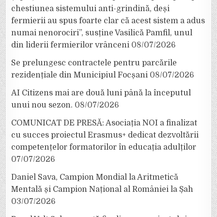
chestiunea sistemului anti-grindină, deși
fermierii au spus foarte clar că acest sistem a adus
numai nenorociri”, susține Vasilică Pamfil, unul
din liderii fermierilor vrânceni
08/07/2026
Se prelungesc contractele pentru parcările
rezidențiale din Municipiul Focșani
08/07/2026
AI Citizens mai are două luni până la începutul
unui nou sezon.
08/07/2026
COMUNICAT DE PRESĂ: Asociația NOI a finalizat
cu succes proiectul Erasmus+ dedicat dezvoltării
competențelor formatorilor în educația adulților
07/07/2026
Daniel Sava, Campion Mondial la Aritmetică
Mentală și Campion Național al României la Șah
03/07/2026