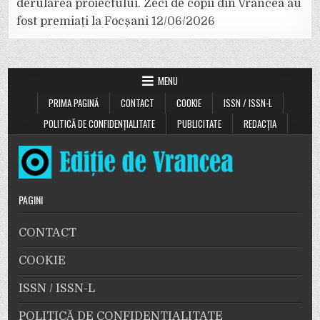
derularea proiectului. Zeci de copii din Vrancea au
fost premiați la Focșani
12/06/2026
MENU
PRIMA PAGINĂ
CONTACT
COOKIE
ISSN / ISSN-L
POLITICĂ DE CONFIDENȚIALITATE
PUBLICITATE
REDACȚIA
PAGINI
CONTACT
COOKIE
ISSN / ISSN-L
POLITICĂ DE CONFIDENȚIALITATE