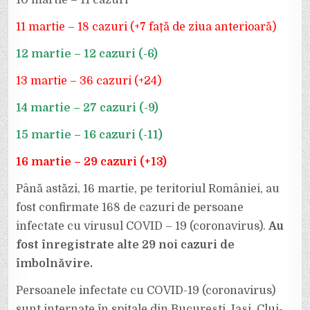
10 martie – 11 cazuri
SUNT
168
DE
11 martie – 18 cazuri (+7 față de ziua anterioară)
CAZURI.
VRANCEA
NU
A
12 martie – 12 cazuri (-6)
AVUT
PE
TERITORIUL
13 martie – 36 cazuri (+24)
EI
NICIUN
CAZ
14 martie – 27 cazuri (-9)
PÂNĂ
ACUM!
15 martie – 16 cazuri (-11)
16 martie – 29 cazuri (+13)
Până astăzi, 16 martie, pe teritoriul României, au
fost confirmate 168 de cazuri de persoane
infectate cu virusul COVID – 19 (coronavirus).
Au
fost înregistrate alte 29 noi cazuri de
îmbolnăvire.
Persoanele infectate cu COVID-19 (coronavirus)
sunt internate în spitale din București, Iași, Cluj-