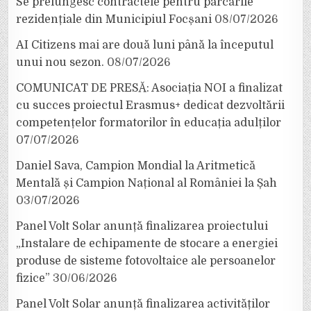
Se prelungesc contractele pentru parcările
rezidențiale din Municipiul Focșani
08/07/2026
AI Citizens mai are două luni până la începutul
unui nou sezon.
08/07/2026
COMUNICAT DE PRESĂ: Asociația NOI a finalizat
cu succes proiectul Erasmus+ dedicat dezvoltării
competențelor formatorilor în educația adulților
07/07/2026
Daniel Sava, Campion Mondial la Aritmetică
Mentală și Campion Național al României la Șah
03/07/2026
Panel Volt Solar anunță finalizarea proiectului
„Instalare de echipamente de stocare a energiei
produse de sisteme fotovoltaice ale persoanelor
fizice”
30/06/2026
Panel Volt Solar anunță finalizarea activităților