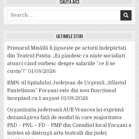
CAUTĂ AICI
Search
for:
ULTIMELE ȘTIRI
Primarul Misăilă îi jignește pe actorii îndepărtați
din Teatrul Pastia: „Ei gândesc ca niște socialiști
atunci când vorbesc despre salariile ”ce li se
cuvin”!”
01/08/2026
RMN-ul Spitalului Județean de Urgență „Sfântul
Pantelimon” Focșani este din nou funcțional
începând cu 1 august
01/08/2026
Organizația județeană AUR Vrancea își exprimă
dezamăgirea față de modul în care majoritatea
PSD – PNL – FD – PMP din Consiliul local Focșani a
înțeles să distrugă arta teatrală din județ.