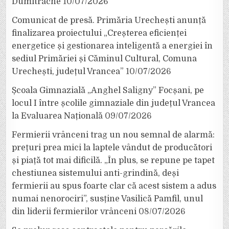
Dumitrache
10/07/2026
Comunicat de presă. Primăria Urechești anunță
finalizarea proiectului „Creșterea eficienței
energetice și gestionarea inteligentă a energiei în
sediul Primăriei și Căminul Cultural, Comuna
Urechești, județul Vrancea”
10/07/2026
Școala Gimnazială „Anghel Saligny” Focșani, pe
locul I între școlile gimnaziale din județul Vrancea
la Evaluarea Națională
09/07/2026
Fermierii vrânceni trag un nou semnal de alarmă:
prețuri prea mici la laptele vândut de producători
și piață tot mai dificilă. „În plus, se repune pe tapet
chestiunea sistemului anti-grindină, deși
fermierii au spus foarte clar că acest sistem a adus
numai nenorociri”, susține Vasilică Pamfil, unul
din liderii fermierilor vrânceni
08/07/2026