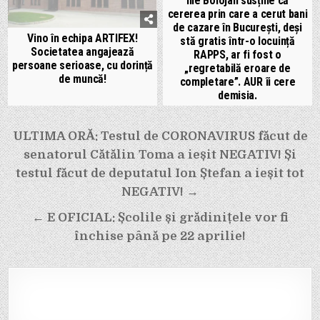
Ilie Bolojan susține că
cererea prin care a cerut bani
de cazare în București, deși
Vino în echipa ARTIFEX!
stă gratis într-o locuință
Societatea angajează
RAPPS, ar fi fost o
persoane serioase, cu dorință
„regretabilă eroare de
de muncă!
completare”. AUR îi cere
demisia.
Navigare
ULTIMA ORĂ: Testul de CORONAVIRUS făcut de
în
senatorul Cătălin Toma a ieșit NEGATIV! Și
articole
testul făcut de deputatul Ion Ștefan a ieșit tot
NEGATIV! →
← E OFICIAL: Școlile și grădinițele vor fi
închise până pe 22 aprilie!