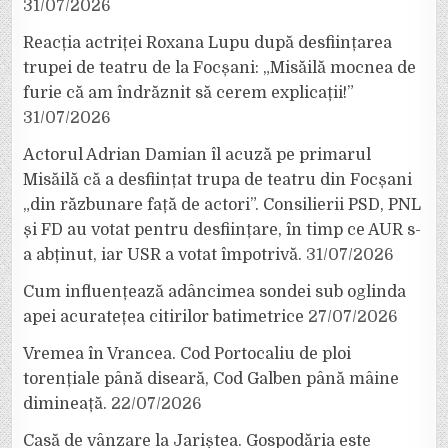
31/07/2026
Reacția actriței Roxana Lupu după desființarea
trupei de teatru de la Focșani: „Misăilă mocnea de
furie că am îndrăznit să cerem explicații!”
31/07/2026
Actorul Adrian Damian îl acuză pe primarul
Misăilă că a desființat trupa de teatru din Focșani
„din răzbunare față de actori”. Consilierii PSD, PNL
și FD au votat pentru desființare, în timp ce AUR s-
a abținut, iar USR a votat împotrivă.
31/07/2026
Cum influențează adâncimea sondei sub oglinda
apei acuratețea citirilor batimetrice
27/07/2026
Vremea în Vrancea. Cod Portocaliu de ploi
torențiale până diseară, Cod Galben până mâine
dimineață.
22/07/2026
Casă de vânzare la Jariștea. Gospodăria este