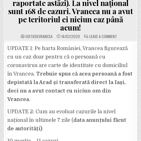
raportate astăzi). La nivel național
sunt 168 de cazuri. Vrancea nu a avut
pe teritoriul ei niciun caz până
acum!
ON
EDITIEDEVRANCEA
16/03/2020
LEAVE A COMMENT
UPDATE:
CORONAVIRUS
ÎN
UPDATE 1: Pe harta României, Vrancea figurează
ROMÂNIA.
13
cu un caz doar pentru că o persoană cu
CAZURI
NOI
coronavirus are carte de identitate cu domiciliul
ÎN
PLUS
în Vrancea.
Trebuie spus că acea persoană a fost
FAȚĂ
DE
NUMĂRUL
depistată la Arad și transferată direct la Iași,
CAZURILOR
RAPORTATE
deci nu a avut contact cu niciun om din
IERI
(16
Vrancea
.
CAZURI
ANUNȚATE
IERI,
UPDATE 2: Cum au evoluat cazurile la nivel
29
CAZURI
NOI
național în ultimele 7 zile (
d
ata anunțului făcut
RAPORTATE
ASTĂZI).
de autorități)
:
LA
NIVEL
NAȚIONAL