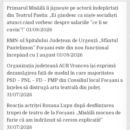
Primarul Misăilă îi jignește pe actorii îndepărtați
din Teatrul Pastia: „Ei gândesc ca niște socialiști
atunci când vorbesc despre salariile ”ce li se
cuvin”!”
01/08/2026
RMN-ul Spitalului Județean de Urgență „Sfântul
Pantelimon” Focșani este din nou funcțional
începând cu 1 august
01/08/2026
Organizația județeană AUR Vrancea își exprimă
dezamăgirea față de modul în care majoritatea
PSD – PNL – FD – PMP din Consiliul local Focșani a
înțeles să distrugă arta teatrală din județ.
31/07/2026
Reacția actriței Roxana Lupu după desființarea
trupei de teatru de la Focșani: „Misăilă mocnea de
furie că am îndrăznit să cerem explicații!”
31/07/2026