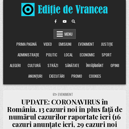
Skip
to
content
MENU
PRIMA PAGINĂ
VIDEO
EMISIUNI
EVENIMENT
JUSTIȚIE
ADMINISTRAȚIE
POLITIC
LOCAL
ECONOMIC
SPORT
ALEGERI
CULTURĂ
STRĂZI
SĂNĂTATE
ÎNVĂȚĂMÂNT
OPINII
ANUNȚURI
EXECUTĂRI
PROMO
COOKIES
POSTED
EVENIMENT
IN
UPDATE: CORONAVIRUS în
România. 13 cazuri noi în plus față de
numărul cazurilor raportate ieri (16
cazuri anunțate ieri, 29 cazuri noi