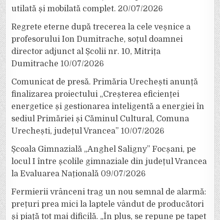
utilată și mobilată complet.
20/07/2026
Regrete eterne după trecerea la cele veșnice a
profesorului Ion Dumitrache, soțul doamnei
director adjunct al Școlii nr. 10, Mitrița
Dumitrache
10/07/2026
Comunicat de presă. Primăria Urechești anunță
finalizarea proiectului „Creșterea eficienței
energetice și gestionarea inteligentă a energiei în
sediul Primăriei și Căminul Cultural, Comuna
Urechești, județul Vrancea”
10/07/2026
Școala Gimnazială „Anghel Saligny” Focșani, pe
locul I între școlile gimnaziale din județul Vrancea
la Evaluarea Națională
09/07/2026
Fermierii vrânceni trag un nou semnal de alarmă:
prețuri prea mici la laptele vândut de producători
și piață tot mai dificilă. „În plus, se repune pe tapet