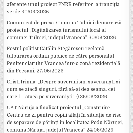
aferente unui proiect PNRR referitor la tranziția
verde
30/06/2026
Comunicat de presă. Comuna Tulnici demarează
proiectul „Digitalizarea turismului local al
comunei Tulnici, județul Vrancea”
30/06/2026
Fostul polițist Cătălin Stegărescu reclamă
tulburarea ordinii publice de către personalul
Penitenciarului Vrancea într-o zonă rezidențială
din Focșani.
27/06/2026
Cristi Irimia: „Despre suveranism, suveraniști și
cum se atacă singuri, fără să-și dea seama, cei
care-i… atacă pe suveraniști” :)
26/06/2026
UAT Năruja a finalizat proiectul „Construire
Centru de zi pentru copiii aflați în situație de risc
de separare de părinți în localitatea Podu Nărujei,
comuna Năruja, județul Vrancea”
24/06/2026