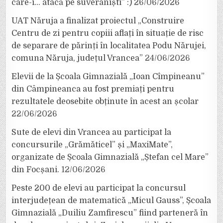
care-i… atacă pe suveraniști” :)
26/06/2026
UAT Năruja a finalizat proiectul „Construire
Centru de zi pentru copiii aflați în situație de risc
de separare de părinți în localitatea Podu Nărujei,
comuna Năruja, județul Vrancea”
24/06/2026
Elevii de la Școala Gimnazială „Ioan Cîmpineanu”
din Câmpineanca au fost premiați pentru
rezultatele deosebite obținute în acest an școlar
22/06/2026
Sute de elevi din Vrancea au participat la
concursurile „Grămăticel” și „MaxiMate”,
organizate de Școala Gimnazială „Ștefan cel Mare”
din Focșani.
12/06/2026
Peste 200 de elevi au participat la concursul
interjudețean de matematică „Micul Gauss”, Școala
Gimnazială „Duiliu Zamfirescu” fiind parteneră în