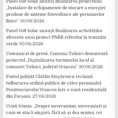
Panel Volt Solar anunță finalizarea proiectului
„Instalare de echipamente de stocare a energiei
produse de sisteme fotovoltaice ale persoanelor
fizice”
30/06/2026
Panel Volt Solar anunță finalizarea activităților
aferente unui proiect PNRR referitor la tranziția
verde
30/06/2026
Comunicat de presă. Comuna Tulnici demarează
proiectul „Digitalizarea turismului local al
comunei Tulnici, județul Vrancea”
30/06/2026
Fostul polițist Cătălin Stegărescu reclamă
tulburarea ordinii publice de către personalul
Penitenciarului Vrancea într-o zonă rezidențială
din Focșani.
27/06/2026
Cristi Irimia: „Despre suveranism, suveraniști și
cum se atacă singuri, fără să-și dea seama, cei