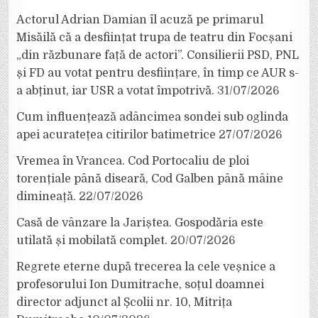
Actorul Adrian Damian îl acuză pe primarul
Misăilă că a desființat trupa de teatru din Focșani
„din răzbunare față de actori”. Consilierii PSD, PNL
și FD au votat pentru desființare, în timp ce AUR s-
a abținut, iar USR a votat împotrivă.
31/07/2026
Cum influențează adâncimea sondei sub oglinda
apei acuratețea citirilor batimetrice
27/07/2026
Vremea în Vrancea. Cod Portocaliu de ploi
torențiale până diseară, Cod Galben până mâine
dimineață.
22/07/2026
Casă de vânzare la Jariștea. Gospodăria este
utilată și mobilată complet.
20/07/2026
Regrete eterne după trecerea la cele veșnice a
profesorului Ion Dumitrache, soțul doamnei
director adjunct al Școlii nr. 10, Mitrița