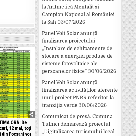
la Aritmetică Mentală și
Campion Național al României
la Șah
03/07/2026
Panel Volt Solar anunță
finalizarea proiectului
„Instalare de echipamente de
stocare a energiei produse de
sisteme fotovoltaice ale
persoanelor fizice”
30/06/2026
Panel Volt Solar anunță
finalizarea activităților aferente
unui proiect PNRR referitor la
tranziția verde
30/06/2026
Comunicat de presă. Comuna
TIMA ORĂ: De
Tulnici demarează proiectul
uri, 12 mai, toți
„Digitalizarea turismului local
i din Focșani vor