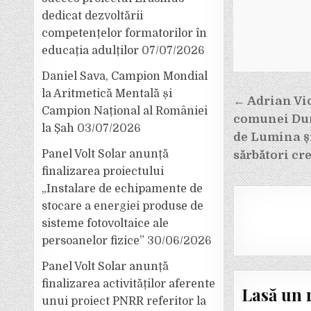
dedicat dezvoltării
competențelor formatorilor în
educația adulților
07/07/2026
Daniel Sava, Campion Mondial
la Aritmetică Mentală și
Navigar
← Adrian Vi
Campion Național al României
în
comunei Dumi
la Șah
03/07/2026
articole
de Lumina și
Panel Volt Solar anunță
sărbători cre
finalizarea proiectului
„Instalare de echipamente de
stocare a energiei produse de
sisteme fotovoltaice ale
persoanelor fizice”
30/06/2026
Panel Volt Solar anunță
finalizarea activităților aferente
Lasă un 
unui proiect PNRR referitor la