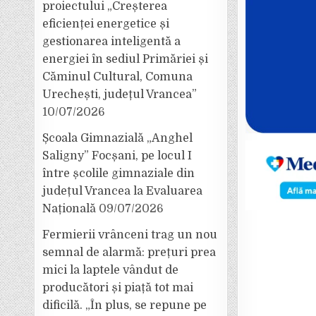
proiectului „Creșterea
eficienței energetice și
gestionarea inteligentă a
energiei în sediul Primăriei și
Căminul Cultural, Comuna
Urechești, județul Vrancea”
10/07/2026
Școala Gimnazială „Anghel
Saligny” Focșani, pe locul I
între școlile gimnaziale din
județul Vrancea la Evaluarea
Națională
09/07/2026
Fermierii vrânceni trag un nou
semnal de alarmă: prețuri prea
mici la laptele vândut de
producători și piață tot mai
dificilă. „În plus, se repune pe