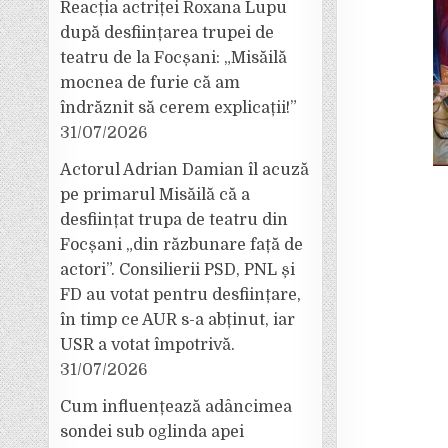
Reacția actriței Roxana Lupu
după desființarea trupei de
teatru de la Focșani: „Misăilă
mocnea de furie că am
îndrăznit să cerem explicații!”
31/07/2026
Actorul Adrian Damian îl acuză
pe primarul Misăilă că a
desființat trupa de teatru din
Focșani „din răzbunare față de
actori”. Consilierii PSD, PNL și
FD au votat pentru desființare,
în timp ce AUR s-a abținut, iar
USR a votat împotrivă.
31/07/2026
Cum influențează adâncimea
sondei sub oglinda apei