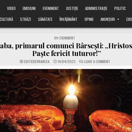
Ă
VIDEO
EMISIUNI
EVENIMENT
JUSTIȚIE
ADMINISTRAȚIE
POLITIC
CULTURĂ
STRĂZI
SĂNĂTATE
ÎNVĂȚĂMÂNT
OPINII
ANUNȚURI
EXE
POSTED
EVENIMENT
IN
aba, primarul comunei Bârsești: „Hristos 
Paște fericit tuturor!”
ON
EDITIEDEVRANCEA
14/04/2023
LEAVE A COMMENT
ȘTEFAN
CABA,
PRIMARUL
COMUNEI
BÂRSEȘTI:
„HRISTOS
A
ÎNVIAT.
PAȘTE
FERICIT
TUTUROR!”