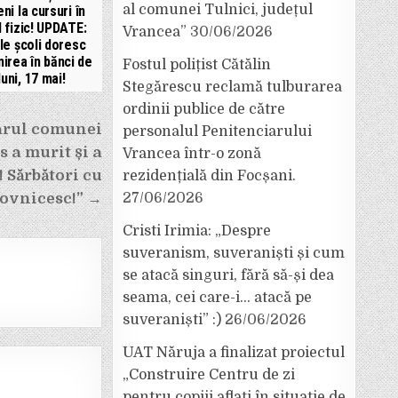
al comunei Tulnici, județul
ni la cursuri în
 fizic! UPDATE:
Vrancea”
30/06/2026
le școli doresc
irea în bănci de
Fostul polițist Cătălin
luni, 17 mai!
Stegărescu reclamă tulburarea
ordinii publice de către
arul comunei
personalul Penitenciarului
s a murit și a
Vrancea într-o zonă
! Sărbători cu
rezidențială din Focșani.
ovnicesc!” →
27/06/2026
Cristi Irimia: „Despre
suveranism, suveraniști și cum
se atacă singuri, fără să-și dea
seama, cei care-i… atacă pe
suveraniști” :)
26/06/2026
UAT Năruja a finalizat proiectul
„Construire Centru de zi
pentru copiii aflați în situație de