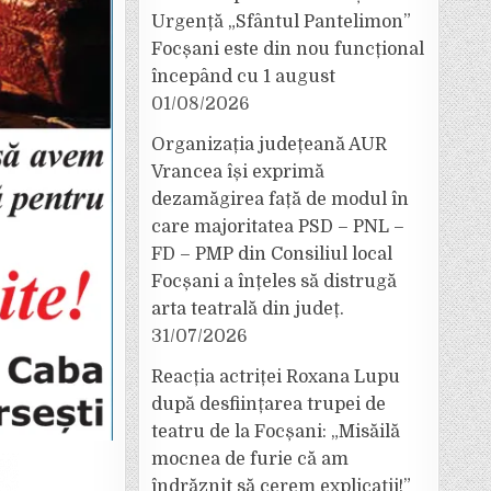
Urgență „Sfântul Pantelimon”
Focșani este din nou funcțional
începând cu 1 august
01/08/2026
Organizația județeană AUR
Vrancea își exprimă
dezamăgirea față de modul în
care majoritatea PSD – PNL –
FD – PMP din Consiliul local
Focșani a înțeles să distrugă
arta teatrală din județ.
31/07/2026
Reacția actriței Roxana Lupu
după desființarea trupei de
teatru de la Focșani: „Misăilă
mocnea de furie că am
îndrăznit să cerem explicații!”