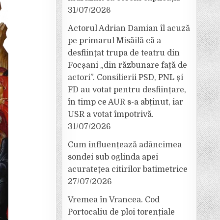
31/07/2026
Actorul Adrian Damian îl acuză
pe primarul Misăilă că a
desființat trupa de teatru din
Focșani „din răzbunare față de
actori”. Consilierii PSD, PNL și
FD au votat pentru desființare,
în timp ce AUR s-a abținut, iar
USR a votat împotrivă.
31/07/2026
Cum influențează adâncimea
sondei sub oglinda apei
acuratețea citirilor batimetrice
27/07/2026
Vremea în Vrancea. Cod
Portocaliu de ploi torențiale