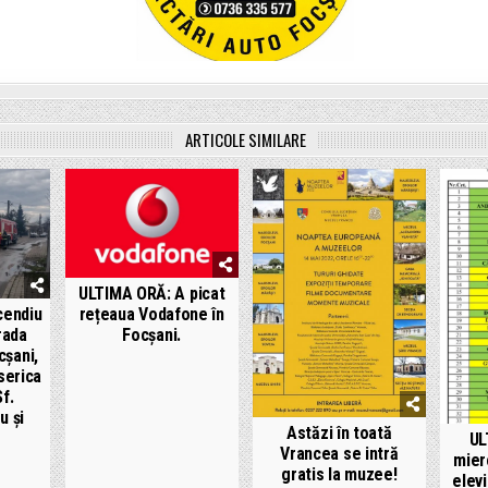
ARTICOLE SIMILARE
ULTIMA ORĂ: A picat
rețeaua Vodafone în
cendiu
Focșani.
trada
cșani,
iserica
f.
u și
Astăzi în toată
UL
Vrancea se intră
mierc
gratis la muzee!
elevi