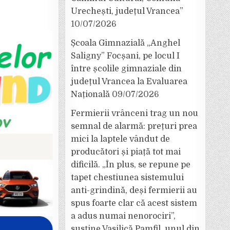
Urechești, județul Vrancea”
10/07/2026
Școala Gimnazială „Anghel
Saligny” Focșani, pe locul I
între școlile gimnaziale din
județul Vrancea la Evaluarea
Națională
09/07/2026
Fermierii vrânceni trag un nou
semnal de alarmă: prețuri prea
mici la laptele vândut de
producători și piață tot mai
dificilă. „În plus, se repune pe
tapet chestiunea sistemului
anti-grindină, deși fermierii au
spus foarte clar că acest sistem
a adus numai nenorociri”,
susține Vasilică Pamfil, unul din