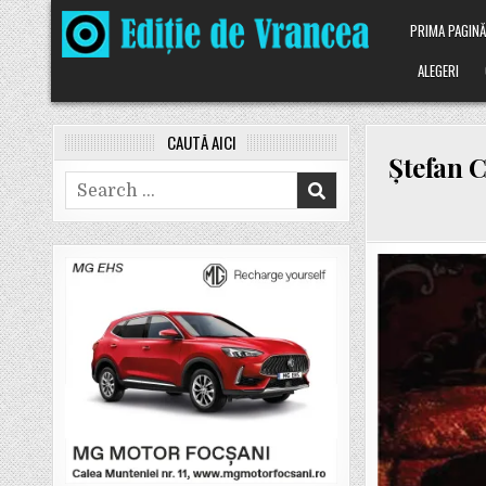
Skip
PRIMA PAGIN
to
content
ALEGERI
CAUTĂ AICI
Ștefan C
Search
for: