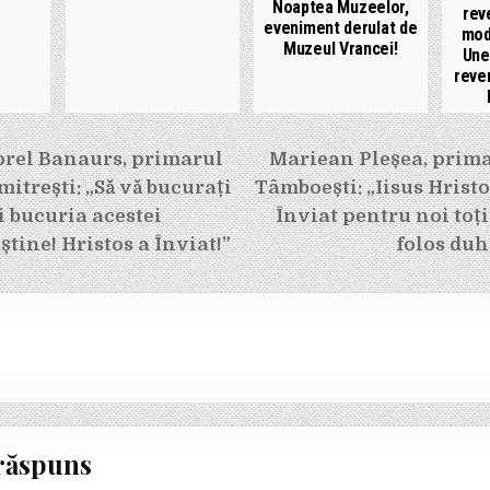
Noaptea Muzeelor,
reve
eveniment derulat de
mod
Muzeul Vrancei!
Une
reven
e
orel Banaurs, primarul
Mariean Pleșea, prim
trești: „Să vă bucurați
Tâmboești: „Iisus Hristo
 bucuria acestei
Înviat pentru noi toți
știne! Hristos a Înviat!”
folos duh
răspuns