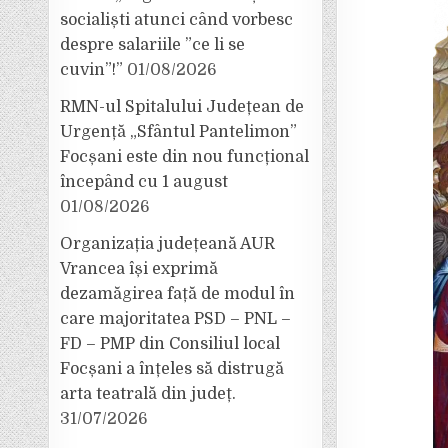
socialiști atunci când vorbesc
despre salariile ”ce li se
cuvin”!”
01/08/2026
RMN-ul Spitalului Județean de
Urgență „Sfântul Pantelimon”
Focșani este din nou funcțional
începând cu 1 august
01/08/2026
Organizația județeană AUR
Vrancea își exprimă
dezamăgirea față de modul în
care majoritatea PSD – PNL –
FD – PMP din Consiliul local
Focșani a înțeles să distrugă
arta teatrală din județ.
31/07/2026