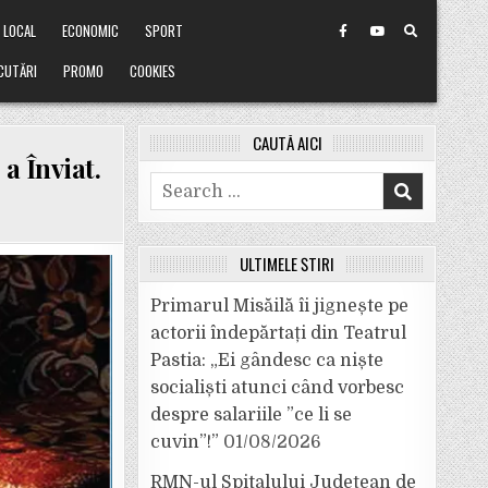
LOCAL
ECONOMIC
SPORT
CUTĂRI
PROMO
COOKIES
CAUTĂ AICI
a Înviat.
Search
for:
ULTIMELE ȘTIRI
Primarul Misăilă îi jignește pe
actorii îndepărtați din Teatrul
Pastia: „Ei gândesc ca niște
socialiști atunci când vorbesc
despre salariile ”ce li se
cuvin”!”
01/08/2026
RMN-ul Spitalului Județean de