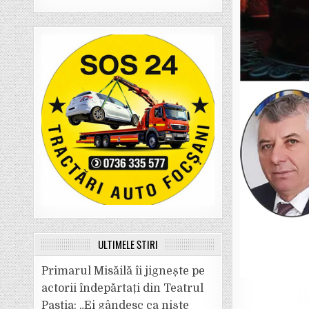
ULTIMELE ȘTIRI
Primarul Misăilă îi jignește pe
actorii îndepărtați din Teatrul
Pastia: „Ei gândesc ca niște