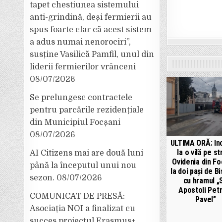
tapet chestiunea sistemului
anti-grindină, deși fermierii au
spus foarte clar că acest sistem
a adus numai nenorociri”,
susține Vasilică Pamfil, unul din
liderii fermierilor vrânceni
08/07/2026
Se prelungesc contractele
pentru parcările rezidențiale
din Municipiul Focșani
08/07/2026
ULTIMA ORĂ: In
la o vilă pe s
AI Citizens mai are două luni
Ovidenia din Fo
până la începutul unui nou
la doi pași de B
sezon.
08/07/2026
cu hramul „S
Apostoli Petr
COMUNICAT DE PRESĂ:
Pavel”
Asociația NOI a finalizat cu
succes proiectul Erasmus+