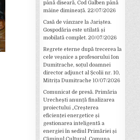
până diseară, Cod Galben până
mâine dimineață.
22/07/2026
Casă de vânzare la Jariștea.
Gospodăria este utilată și
mobilată complet.
20/07/2026
Regrete eterne după trecerea la
cele veșnice a profesorului Ion
Dumitrache, soțul doamnei
director adjunct al Școlii nr. 10,
Mitrița Dumitrache
10/07/2026
Comunicat de presă. Primăria
Urechești anunță finalizarea
proiectului „Creșterea
eficienței energetice și
gestionarea inteligentă a
energiei în sediul Primăriei și
Căminul Cultural, Comuna