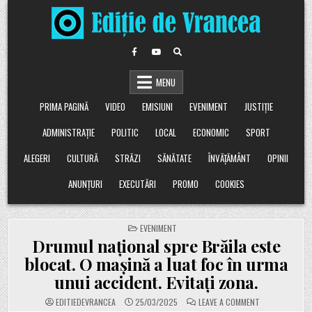
Skip
to
content
MENU
PRIMA PAGINĂ
VIDEO
EMISIUNI
EVENIMENT
JUSTIȚIE
ADMINISTRAȚIE
POLITIC
LOCAL
ECONOMIC
SPORT
ALEGERI
CULTURĂ
STRĂZI
SĂNĂTATE
ÎNVĂȚĂMÂNT
OPINII
ANUNȚURI
EXECUTĂRI
PROMO
COOKIES
POSTED
EVENIMENT
IN
Drumul național spre Brăila este
blocat. O mașină a luat foc în urma
unui accident. Evitați zona.
ON
EDITIEDEVRANCEA
25/03/2025
LEAVE A COMMENT
DRUMUL