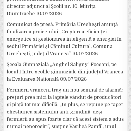
director adjunct al Școlii nr. 10, Mitrița
Dumitrache
10/07/2026
Comunicat de presă. Primăria Urechești anunță
finalizarea proiectului „Creșterea eficienței
energetice și gestionarea inteligentă a energiei în
sediul Primăriei și Căminul Cultural, Comuna
Urechești, județul Vrancea”
10/07/2026
Școala Gimnazială „Anghel Saligny” Focșani, pe
locul I între școlile gimnaziale din județul Vrancea
la Evaluarea Națională
09/07/2026
Fermierii vrânceni trag un nou semnal de alarmă:
prețuri prea mici la laptele vândut de producători
și piață tot mai dificilă. „În plus, se repune pe tapet
chestiunea sistemului anti-grindină, deși
fermierii au spus foarte clar că acest sistem a adus
numai nenorociri”, susține Vasilică Pamfil, unul