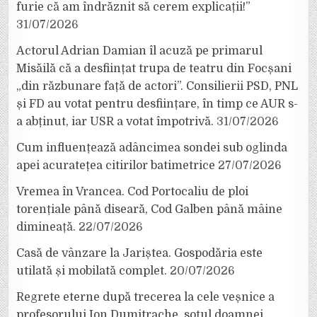
furie că am îndrăznit să cerem explicații!”
31/07/2026
Actorul Adrian Damian îl acuză pe primarul
Misăilă că a desființat trupa de teatru din Focșani
„din răzbunare față de actori”. Consilierii PSD, PNL
și FD au votat pentru desființare, în timp ce AUR s-
a abținut, iar USR a votat împotrivă.
31/07/2026
Cum influențează adâncimea sondei sub oglinda
apei acuratețea citirilor batimetrice
27/07/2026
Vremea în Vrancea. Cod Portocaliu de ploi
torențiale până diseară, Cod Galben până mâine
dimineață.
22/07/2026
Casă de vânzare la Jariștea. Gospodăria este
utilată și mobilată complet.
20/07/2026
Regrete eterne după trecerea la cele veșnice a
profesorului Ion Dumitrache, soțul doamnei