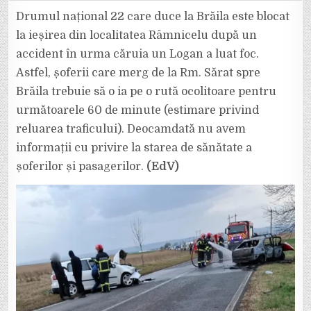
NAȚIONAL
SPRE
Drumul național 22 care duce la Brăila este blocat
BRĂILA
ESTE
la ieșirea din localitatea Râmnicelu după un
BLOCAT.
O
accident în urma căruia un Logan a luat foc.
MAȘINĂ
A
Astfel, șoferii care merg de la Rm. Sărat spre
LUAT
FOC
ÎN
Brăila trebuie să o ia pe o rută ocolitoare pentru
URMA
UNUI
următoarele 60 de minute (estimare privind
ACCIDENT.
EVITAȚI
reluarea traficului). Deocamdată nu avem
ZONA.
informații cu privire la starea de sănătate a
șoferilor și pasagerilor.
(EdV)