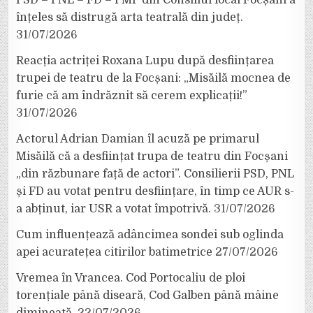
PSD – PNL – FD – PMP din Consiliul local Focșani a
înțeles să distrugă arta teatrală din județ.
31/07/2026
Reacția actriței Roxana Lupu după desființarea
trupei de teatru de la Focșani: „Misăilă mocnea de
furie că am îndrăznit să cerem explicații!”
31/07/2026
Actorul Adrian Damian îl acuză pe primarul
Misăilă că a desființat trupa de teatru din Focșani
„din răzbunare față de actori”. Consilierii PSD, PNL
și FD au votat pentru desființare, în timp ce AUR s-
a abținut, iar USR a votat împotrivă.
31/07/2026
Cum influențează adâncimea sondei sub oglinda
apei acuratețea citirilor batimetrice
27/07/2026
Vremea în Vrancea. Cod Portocaliu de ploi
torențiale până diseară, Cod Galben până mâine