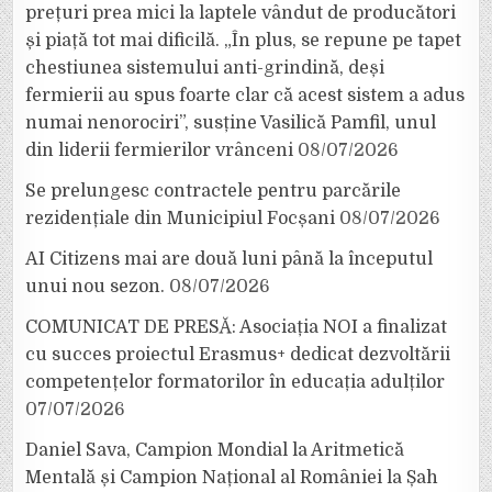
prețuri prea mici la laptele vândut de producători
și piață tot mai dificilă. „În plus, se repune pe tapet
chestiunea sistemului anti-grindină, deși
fermierii au spus foarte clar că acest sistem a adus
numai nenorociri”, susține Vasilică Pamfil, unul
din liderii fermierilor vrânceni
08/07/2026
Se prelungesc contractele pentru parcările
rezidențiale din Municipiul Focșani
08/07/2026
AI Citizens mai are două luni până la începutul
unui nou sezon.
08/07/2026
COMUNICAT DE PRESĂ: Asociația NOI a finalizat
cu succes proiectul Erasmus+ dedicat dezvoltării
competențelor formatorilor în educația adulților
07/07/2026
Daniel Sava, Campion Mondial la Aritmetică
Mentală și Campion Național al României la Șah