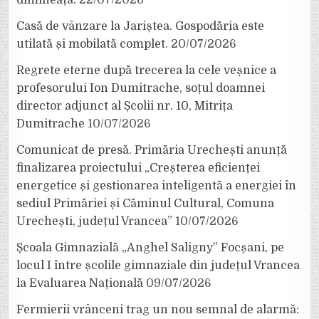
dimineață.
22/07/2026
Casă de vânzare la Jariștea. Gospodăria este
utilată și mobilată complet.
20/07/2026
Regrete eterne după trecerea la cele veșnice a
profesorului Ion Dumitrache, soțul doamnei
director adjunct al Școlii nr. 10, Mitrița
Dumitrache
10/07/2026
Comunicat de presă. Primăria Urechești anunță
finalizarea proiectului „Creșterea eficienței
energetice și gestionarea inteligentă a energiei în
sediul Primăriei și Căminul Cultural, Comuna
Urechești, județul Vrancea”
10/07/2026
Școala Gimnazială „Anghel Saligny” Focșani, pe
locul I între școlile gimnaziale din județul Vrancea
la Evaluarea Națională
09/07/2026
Fermierii vrânceni trag un nou semnal de alarmă: