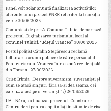
Panel Volt Solar anunță finalizarea activităților
aferente unui proiect PNRR referitor la tranziția
verde
30/06/2026
Comunicat de presă. Comuna Tulnici demarează
proiectul „Digitalizarea turismului local al
comunei Tulnici, județul Vrancea”
30/06/2026
Fostul polițist Cătălin Stegărescu reclamă
tulburarea ordinii publice de către personalul
Penitenciarului Vrancea într-o zonă rezidențială
din Focșani.
27/06/2026
Cristi Irimia: „Despre suveranism, suveraniști și
cum se atacă singuri, fără să-și dea seama, cei
care-i… atacă pe suveraniști” :)
26/06/2026
UAT Năruja a finalizat proiectul „Construire
Centru de zi pentru copiii aflați în situație de risc