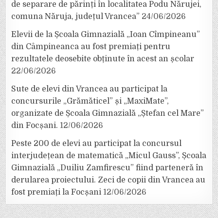
de separare de părinți în localitatea Podu Nărujei,
comuna Năruja, județul Vrancea”
24/06/2026
Elevii de la Școala Gimnazială „Ioan Cîmpineanu”
din Câmpineanca au fost premiați pentru
rezultatele deosebite obținute în acest an școlar
22/06/2026
Sute de elevi din Vrancea au participat la
concursurile „Grămăticel” și „MaxiMate”,
organizate de Școala Gimnazială „Ștefan cel Mare”
din Focșani.
12/06/2026
Peste 200 de elevi au participat la concursul
interjudețean de matematică „Micul Gauss”, Școala
Gimnazială „Duiliu Zamfirescu” fiind parteneră în
derularea proiectului. Zeci de copii din Vrancea au
fost premiați la Focșani
12/06/2026