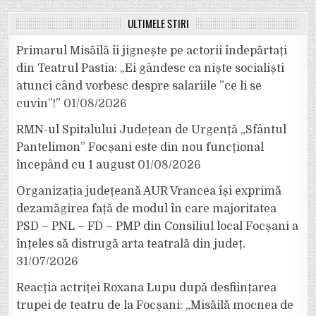
ULTIMELE ȘTIRI
Primarul Misăilă îi jignește pe actorii îndepărtați
din Teatrul Pastia: „Ei gândesc ca niște socialiști
atunci când vorbesc despre salariile ”ce li se
cuvin”!”
01/08/2026
RMN-ul Spitalului Județean de Urgență „Sfântul
Pantelimon” Focșani este din nou funcțional
începând cu 1 august
01/08/2026
Organizația județeană AUR Vrancea își exprimă
dezamăgirea față de modul în care majoritatea
PSD – PNL – FD – PMP din Consiliul local Focșani a
înțeles să distrugă arta teatrală din județ.
31/07/2026
Reacția actriței Roxana Lupu după desființarea
trupei de teatru de la Focșani: „Misăilă mocnea de