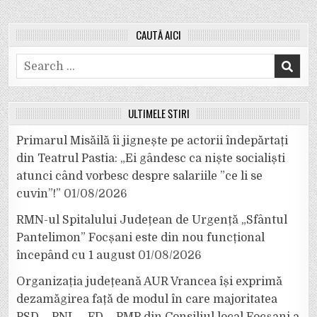
CAUTĂ AICI
Search
for:
ULTIMELE ȘTIRI
Primarul Misăilă îi jignește pe actorii îndepărtați
din Teatrul Pastia: „Ei gândesc ca niște socialiști
atunci când vorbesc despre salariile ”ce li se
cuvin”!”
01/08/2026
RMN-ul Spitalului Județean de Urgență „Sfântul
Pantelimon” Focșani este din nou funcțional
începând cu 1 august
01/08/2026
Organizația județeană AUR Vrancea își exprimă
dezamăgirea față de modul în care majoritatea