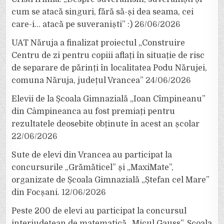
cum se atacă singuri, fără să-și dea seama, cei
care-i… atacă pe suveraniști” :)
26/06/2026
UAT Năruja a finalizat proiectul „Construire
Centru de zi pentru copiii aflați în situație de risc
de separare de părinți în localitatea Podu Nărujei,
comuna Năruja, județul Vrancea”
24/06/2026
Elevii de la Școala Gimnazială „Ioan Cîmpineanu”
din Câmpineanca au fost premiați pentru
rezultatele deosebite obținute în acest an școlar
22/06/2026
Sute de elevi din Vrancea au participat la
concursurile „Grămăticel” și „MaxiMate”,
organizate de Școala Gimnazială „Ștefan cel Mare”
din Focșani.
12/06/2026
Peste 200 de elevi au participat la concursul
interjudețean de matematică „Micul Gauss”, Școala