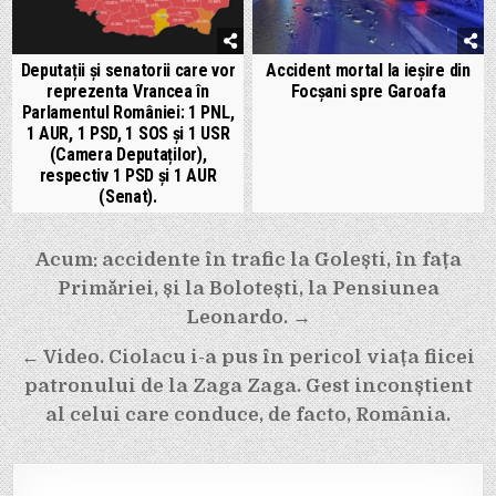
Deputații și senatorii care vor
Accident mortal la ieșire din
reprezenta Vrancea în
Focșani spre Garoafa
Parlamentul României: 1 PNL,
1 AUR, 1 PSD, 1 SOS și 1 USR
(Camera Deputaților),
respectiv 1 PSD și 1 AUR
(Senat).
Navigare
Acum: accidente în trafic la Golești, în fața
în
Primăriei, și la Bolotești, la Pensiunea
articole
Leonardo. →
← Video. Ciolacu i-a pus în pericol viața fiicei
patronului de la Zaga Zaga. Gest inconștient
al celui care conduce, de facto, România.