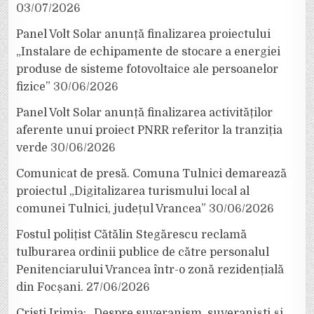
03/07/2026
Panel Volt Solar anunță finalizarea proiectului
„Instalare de echipamente de stocare a energiei
produse de sisteme fotovoltaice ale persoanelor
fizice”
30/06/2026
Panel Volt Solar anunță finalizarea activităților
aferente unui proiect PNRR referitor la tranziția
verde
30/06/2026
Comunicat de presă. Comuna Tulnici demarează
proiectul „Digitalizarea turismului local al
comunei Tulnici, județul Vrancea”
30/06/2026
Fostul polițist Cătălin Stegărescu reclamă
tulburarea ordinii publice de către personalul
Penitenciarului Vrancea într-o zonă rezidențială
din Focșani.
27/06/2026
Cristi Irimia: „Despre suveranism, suveraniști și