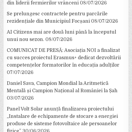
din liderii fermierilor vrânceni
08/07/2026
Se prelungesc contractele pentru parcările
rezidențiale din Municipiul Focșani
08/07/2026
AI Citizens mai are două luni până la începutul
unui nou sezon.
08/07/2026
COMUNICAT DE PRESĂ: Asociația NOI a finalizat
cu succes proiectul Erasmus+ dedicat dezvoltării
competențelor formatorilor în educația adulților
07/07/2026
Daniel Sava, Campion Mondial la Aritmetică
Mentală și Campion Național al României la Șah
03/07/2026
Panel Volt Solar anunță finalizarea proiectului
„Instalare de echipamente de stocare a energiei
produse de sisteme fotovoltaice ale persoanelor
fizice”
30/06/2026