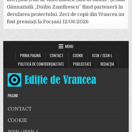
Gimnazială „Duiliu Zamfirescu” fiind parteneră în
derularea proiectului. Zeci de copii din Vrancea au
fost premiați la Focșani
12/06/2026
MENU
PRIMA PAGINĂ
CONTACT
COOKIE
ISSN / ISSN-L
POLITICĂ DE CONFIDENȚIALITATE
PUBLICITATE
REDACȚIA
PAGINI
CONTACT
COOKIE