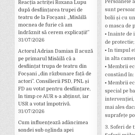
Persoanele af
Reacția actriței Roxana Lupu
sunt persoan
după desființarea trupei de
teatru de la Focșani: „Misăilă
bolii și cu u
mocnea de furie că am
o masca de p
îndrăznit să cerem explicații!”
▪ Inainte de 
31/07/2026
de protectie;
▪ In timpul e
Actorul Adrian Damian îl acuză
in alta came
pe primarul Misăilă că a
desființat trupa de teatru din
▪ Membrii ec
Focșani „din răzbunare față de
constând în:
actori”. Consilierii PSD, PNL și
▪ Membrii ec
FD au votat pentru desființare,
special pe ba
în timp ce AUR s-a abținut, iar
intervenției
USR a votat împotrivă.
mai ales dac
31/07/2026
suprafețe po
Cum influențează adâncimea
3. Soferi de 
sondei sub oglinda apei