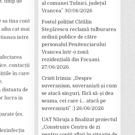
9, timp de
al comunei Tulnici, județul
Vrancea”
30/06/2026
 sa tina cont
Fostul polițist Cătălin
 aiba cat mai
Stegărescu reclamă tulburarea
ordinii publice de către
ctiunea intre
personalul Penitenciarului
Vrancea într-o zonă
 afectarea
rezidențială din Focșani.
ice, contacții
27/06/2026
țiile în care:
Cristi Irimia: „Despre
e,
suveranism, suveraniști și cum
 distanta de
se atacă singuri, fără să-și dea
r lucra in
seama, cei care-i… atacă pe
suveraniști” :)
26/06/2026
arate (ex.
UAT Năruja a finalizat proiectul
„Construire Centru de zi
dezinfecția
pentru copiii aflați în situație de