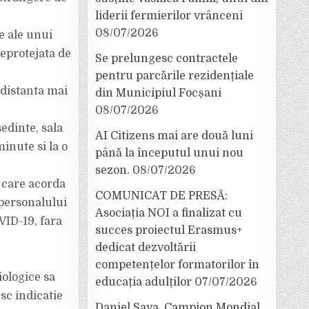
liderii fermierilor vrânceni
08/07/2026
e ale unui
eprotejata de
Se prelungesc contractele
pentru parcările rezidențiale
 distanta mai
din Municipiul Focșani
08/07/2026
sedinte, sala
AI Citizens mai are două luni
inute si la o
până la începutul unui nou
sezon.
08/07/2026
 care acorda
COMUNICAT DE PRESĂ:
personalului
Asociația NOI a finalizat cu
VID-19, fara
succes proiectul Erasmus+
dedicat dezvoltării
competențelor formatorilor în
iologice sa
educația adulților
07/07/2026
sc indicatie
Daniel Sava, Campion Mondial