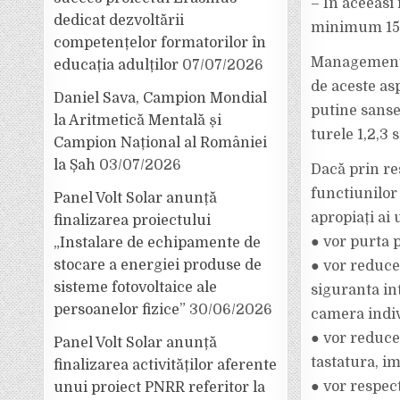
– In aceeasi
dedicat dezvoltării
minimum 15 m
competențelor formatorilor în
Managementul 
educația adulților
07/07/2026
de aceste asp
Daniel Sava, Campion Mondial
putine sanse 
la Aritmetică Mentală și
turele 1,2,3 s
Campion Național al României
la Șah
03/07/2026
Dacă prin re
functiunilor 
Panel Volt Solar anunță
apropiați ai 
finalizarea proiectului
● vor purta 
„Instalare de echipamente de
stocare a energiei produse de
● vor reduce
sisteme fotovoltaice ale
siguranta int
persoanelor fizice”
30/06/2026
camera indiv
● vor reduce
Panel Volt Solar anunță
tastatura, i
finalizarea activităților aferente
● vor respec
unui proiect PNRR referitor la