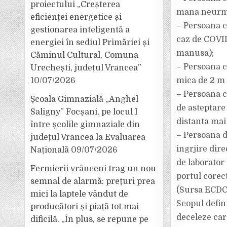
proiectului „Creșterea
mana neurma
eficienței energetice și
– Persoana ca
gestionarea inteligentă a
caz de COVID
energiei în sediul Primăriei și
manusa);
Căminul Cultural, Comuna
– Persoana c
Urechești, județul Vrancea”
10/07/2026
mica de 2 m 
– Persoana ca
Școala Gimnazială „Anghel
de asteptare
Saligny” Focșani, pe locul I
distanta mai
între școlile gimnaziale din
– Persoana d
județul Vrancea la Evaluarea
ingrjire dir
Națională
09/07/2026
de laborator
Fermierii vrânceni trag un nou
portul corec
semnal de alarmă: prețuri prea
(Sursa ECDC s
mici la laptele vândut de
Scopul defin
producători și piață tot mai
deceleze car
dificilă. „În plus, se repune pe