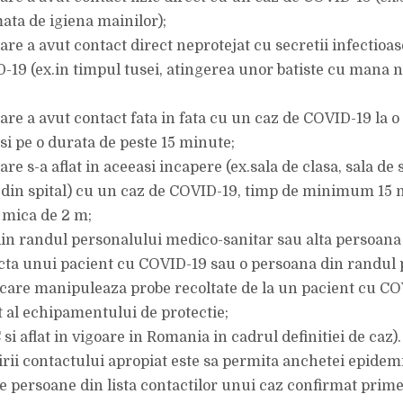
ta de igiena mainilor);
re a avut contact direct neprotejat cu secretii infectioas
-19 (ex.in timpul tusei, atingerea unor batiste cu mana n
are a avut contact fata in fata cu un caz de COVID-19 la o
si pe o durata de peste 15 minute;
re s-a aflat in aceeasi incapere (ex.sala de clasa, sala de 
 din spital) cu un caz de COVID-19, timp de minimum 15 m
 mica de 2 m;
in randul personalului medico-sanitar sau alta persoana
ecta unui pacient cu COVID-19 sau o persoana din randul 
 care manipuleaza probe recoltate de la un pacient cu CO
t al echipamentului de protectie;
i aflat in vigoare in Romania in cadrul definitiei de caz).
irii contactului apropiat este sa permita anchetei epidem
e persoane din lista contactilor unui caz confirmat prime