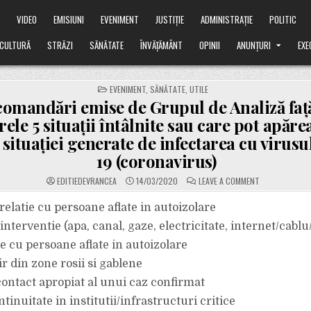
Ă
VIDEO
EMISIUNI
EVENIMENT
JUSTIȚIE
ADMINISTRAȚIE
POLITIC
CULTURĂ
STRĂZI
SĂNĂTATE
ÎNVĂȚĂMÂNT
OPINII
ANUNȚURI
EXE
POSTED
EVENIMENT
,
SĂNĂTATE
,
UTILE
IN
omandări emise de Grupul de Analiză faț
ele 5 situații întâlnite sau care pot apăr
i situației generate de infectarea cu viru
19 (coronavirus)
ON
EDITIEDEVRANCEA
14/03/2020
LEAVE A COMMENT
RECOMANDĂRI
EMISE
DE
n relatie cu persoane aflate in autoizolare
GRUPUL
DE
interventie (apa, canal, gaze, electricitate, internet/cablu
ANALIZĂ
FAȚĂ
tie cu persoane aflate in autoizolare
DE
URMĂTOARELE
tir din zone rosii si gablene
5
SITUAȚII
ÎNTÂLNITE
 contact apropiat al unui caz confirmat
SAU
CARE
ntinuitate in institutii/infrastructuri critice
POT