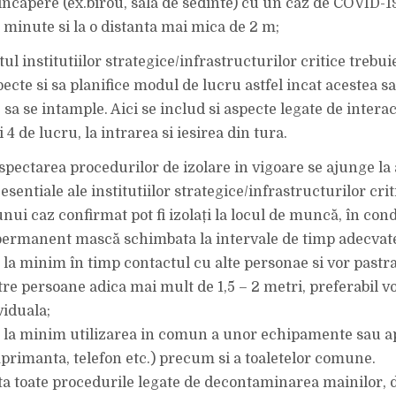
 incapere (ex.birou, sala de sedinte) cu un caz de COVID-1
inute si la o distanta mai mica de 2 m;
institutiilor strategice/infrastructurilor critice trebuie
ecte si sa planifice modul de lucru astfel incat acestea sa
sa se intample. Aici se includ si aspecte legate de intera
i 4 de lucru, la intrarea si iesirea din tura.
spectarea procedurilor de izolare in vigoare se ajunge la
esentiale ale institutiilor strategice/infrastructurilor crit
unui caz confirmat pot fi izolați la locul de muncă, în condi
permanent mască schimbata la intervale de timp adecvat
 la minim în timp contactul cu alte personae si vor pastra
re persoane adica mai mult de 1,5 – 2 metri, preferabil vo
iduala;
 la minim utilizarea in comun a unor echipamente sau ap
mprimanta, telefon etc.) precum si a toaletelor comune.
ta toate procedurile legate de decontaminarea mainilor, 