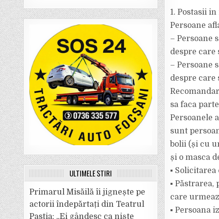
1. Postasii i
Persoane afla
– Persoane s
despre care 
– Persoane s
despre care 
Recomandari
sa faca part
Persoanele af
sunt persoan
bolii (și cu 
și o masca de
▪ Solicitare
ULTIMELE ȘTIRI
▪ Păstrarea, 
Primarul Misăilă îi jignește pe
care urmează
actorii îndepărtați din Teatrul
▪ Persoana i
Pastia: „Ei gândesc ca niște