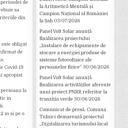
l perioadei de
la Aritmetică Mentală și
rebuie sa
Campion Național al României
iteriile din
la Șah
03/07/2026
Panel Volt Solar anunță
finalizarea proiectului
 este obligat
„Instalare de echipamente de
onfirmat de
stocare a energiei produse de
a,
sisteme fotovoltaice ale
persoanelor fizice”
30/06/2026
de Covid-19
i apropiat.
Panel Volt Solar anunță
finalizarea activităților aferente
 persoana la
unui proiect PNRR referitor la
ic in
tranziția verde
30/06/2026
i.
Comunicat de presă. Comuna
2 m si pe o
Tulnici demarează proiectul
„Digitalizarea turismului local