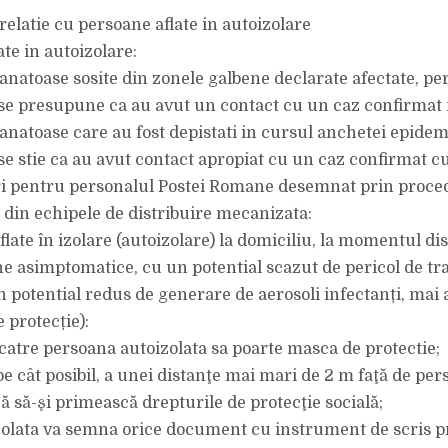
APĂREA
ÎN
n relatie cu persoane aflate in autoizolare
URMA
EVOLUȚIEI
te in autoizolare:
SITUAȚIEI
GENERATE
DE
anatoase sosite din zonele galbene declarate afectate, p
INFECTAREA
CU
se presupune ca au avut un contact cu un caz confirma
VIRUSUL
COVID-
anatoase care au fost depistati in cursul anchetei epidem
19
(CORONAVIRUS
se stie ca au avut contact apropiat cu un caz confirmat 
 pentru personalul Postei Romane desemnat prin proce
e din echipele de distribuire mecanizata:
late în izolare (autoizolare) la domiciliu, la momentul dist
e asimptomatice, cu un potential scazut de pericol de tr
un potential redus de generare de aerosoli infectanți, mai 
 protecție):
a catre persoana autoizolata sa poarte masca de protectie;
pe cât posibil, a unei distanţe mai mari de 2 m faţă de per
 să-şi primească drepturile de protecţie socială;
zolata va semna orice document cu instrument de scris p