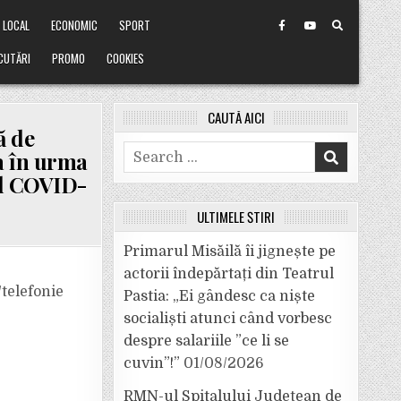
LOCAL
ECONOMIC
SPORT
CUTĂRI
PROMO
COOKIES
CAUTĂ AICI
ă de
Search
ea în urma
for:
sul COVID-
ULTIMELE ȘTIRI
Primarul Misăilă îi jignește pe
actorii îndepărtați din Teatrul
/telefonie
Pastia: „Ei gândesc ca niște
socialiști atunci când vorbesc
despre salariile ”ce li se
cuvin”!”
01/08/2026
RMN-ul Spitalului Județean de