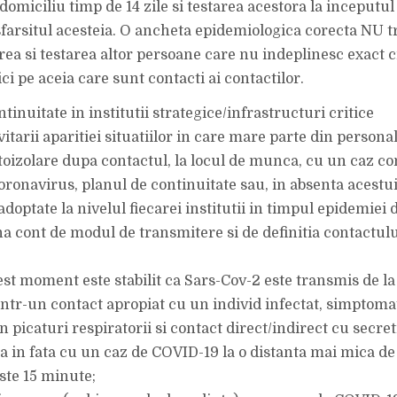
 domiciliu timp de 14 zile si testarea acestora la inceputu
 sfarsitul acesteia. O ancheta epidemiologica corecta NU t
rea si testarea altor persoane care nu indeplinesc exact cr
nici pe aceia care sunt contacti ai contactilor.
ntinuitate in institutii strategice/infrastructuri critice
itarii aparitiei situatiilor in care mare parte din personal
utoizolare dupa contactul, la locul de munca, cu un caz c
oronavirus, planul de continuitate sau, in absenta acestui
doptate la nivelul fiecarei institutii in timpul epidemiei 
na cont de modul de transmitere si de definitia contactulu
est moment este stabilit ca Sars-Cov-2 este transmis de la
ntr-un contact apropiat cu un individ infectat, simptomat
n picaturi respiratorii si contact direct/indirect cu secreti
ta in fata cu un caz de COVID-19 la o distanta mai mica de 
ste 15 minute;