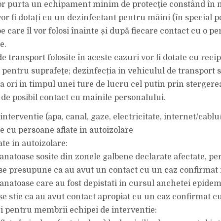
 vor purta un echipament minim de protecţie constând în
vor fi dotați cu un dezinfectant pentru mâini (în special p
pe care îl vor folosi înainte și după fiecare contact cu o pe
e.
de transport folosite în aceste cazuri vor fi dotate cu reci
 pentru suprafeţe; dezinfecția in vehiculul de transport s
a ori in timpul unei ture de lucru cel putin prin stergere
 de posibil contact cu mainile personalului.
interventie (apa, canal, gaze, electricitate, internet/cablu
tie cu persoane aflate in autoizolare
te in autoizolare:
anatoase sosite din zonele galbene declarate afectate, p
se presupune ca au avut un contact cu un caz confirma
anatoase care au fost depistati in cursul anchetei epidem
se stie ca au avut contact apropiat cu un caz confirmat 
 pentru membrii echipei de interventie: