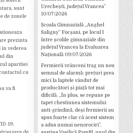
și soferii
Urechești, județul Vrancea”
ntara, sunt
10/07/2026
ie de zonele
Școala Gimnazială „Anghel
estioneaza
Saligny” Focșani, pe locul I
între școlile gimnaziale din
care prezinta
județul Vrancea la Evaluarea
l in vederea
Națională
09/07/2026
ul din
ul aparitiei
Fermierii vrânceni trag un nou
 contactul cu
semnal de alarmă: prețuri prea
mici la laptele vândut de
producători și piață tot mai
u va fi
dificilă. „În plus, se repune pe
tapet chestiunea sistemului
anti-grindină, deși fermierii au
spus foarte clar că acest sistem
ID-19;
a adus numai nenorociri”,
.strangere de
susține Vasilică Pamfil, unul din