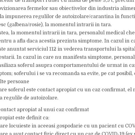
acelor de transport rutier cu masa de peste 3,5 t, precum 
ovizionarea fermelor sau obiectivelor din industria alime
 la impunerea regulilor de autoizolare/carantina în funct
sc (galbena/rosie), la momentul intrarii in tara.
stea, la momentul intrarii in tara, personalul medical ch
pentru a afla daca acestia prezinta simptome. In cazul in 
te anuntat serviciul 112 in vederea transportului la spita
testarii. In cazul in care nu manifesta simptome, personal
nsiliaza soferul asupra comportamentului de urmat in caz
tom; soferului i se va recomanda sa evite, pe cat posibil,
alte persoane
are soferul este contact apropiat cu un caz confirmat, el n
a regulile de autoizolare.
 contact apropiat al unui caz confirmat
opiat este definit ca:
are locuieste in aceeasi gospodarie cu un pacient cu COV
are a avut contact fizic direct cu un caz de COVID-19 (ex