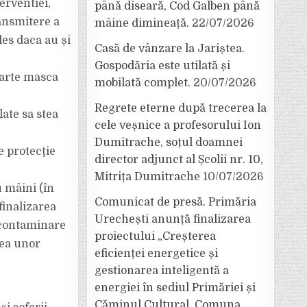
erventiei,
până diseară, Cod Galben până
ansmitere a
mâine dimineață.
22/07/2026
les daca au și
Casă de vânzare la Jariștea.
Gospodăria este utilată și
poarte masca
mobilată complet.
20/07/2026
Regrete eterne după trecerea la
late sa stea
cele veșnice a profesorului Ion
Dumitrache, soțul doamnei
 protecţie
director adjunct al Școlii nr. 10,
Mitrița Dumitrache
10/07/2026
u mâini (în
Comunicat de presă. Primăria
 finalizarea
Urechești anunță finalizarea
 contaminare
proiectului „Creșterea
rea unor
eficienței energetice și
gestionarea inteligentă a
energiei în sediul Primăriei și
Căminul Cultural, Comuna