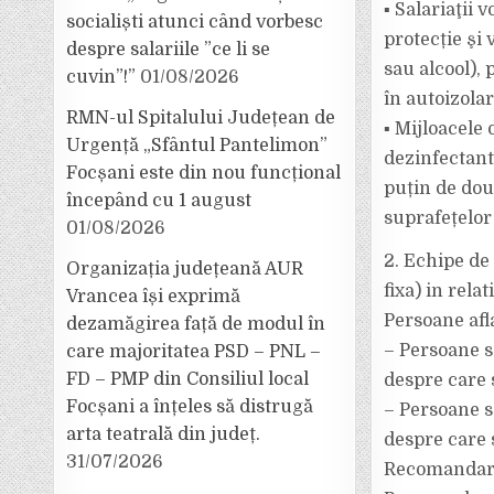
▪ Salariaţii
socialiști atunci când vorbesc
protecție şi 
despre salariile ”ce li se
sau alcool), 
cuvin”!”
01/08/2026
în autoizolar
RMN-ul Spitalului Județean de
▪ Mijloacele 
Urgență „Sfântul Pantelimon”
dezinfectant
Focșani este din nou funcțional
puțin de dou
începând cu 1 august
suprafețelor
01/08/2026
2. Echipe de 
Organizația județeană AUR
fixa) in rela
Vrancea își exprimă
Persoane afla
dezamăgirea față de modul în
– Persoane s
care majoritatea PSD – PNL –
FD – PMP din Consiliul local
despre care 
Focșani a înțeles să distrugă
– Persoane s
arta teatrală din județ.
despre care 
31/07/2026
Recomandari