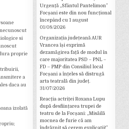
Urgență „Sfântul Pantelimon”
Focșani este din nou funcțional
începând cu 1 august
ersoane
01/08/2026
t necunoscut
Organizația județeană AUR
iologice si
)
Vrancea își exprimă
cunoscut
dezamăgirea față de modul în
dura proprie
care majoritatea PSD – PNL –
FD – PMP din Consiliul local
ribuirii,
Focșani a înțeles să distrugă
ansmitere a
arta teatrală din județ.
ales daca au
31/07/2026
Reacția actriței Roxana Lupu
după desființarea trupei de
soana izolată
teatru de la Focșani: „Misăilă
mocnea de furie că am
ropriu;
îndrăznit să cerem explicații!”