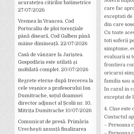
Soferii mijlo
acuratețea citirilor batimetrice
care fac apr
27/07/2026
exceptati de
Vremea în Vrancea. Cod
din care sose
Portocaliu de ploi torențiale
Cu toate ace
până diseară, Cod Galben până
toti soferii 
mâine dimineață.
22/07/2026
simptome, es
Casă de vânzare la Jariștea.
evaluarii si 
Gospodăria este utilată și
frontiera co
mobilată complet.
20/07/2026
oricarui simp
Regrete eterne după trecerea la
familia sau 
cele veșnice a profesorului Ion
In cazul in c
Dumitrache, soțul doamnei
exceptat de l
director adjunct al Școlii nr. 10,
4. Cine este
Mitrița Dumitrache
10/07/2026
Contactul apr
Comunicat de presă. Primăria
– Persoana c
Urechești anunță finalizarea
– Persoana c