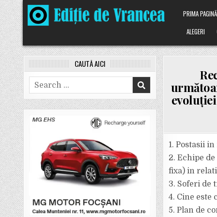
Skip
PRIMA PAGIN
to
content
ALEGERI
CAUTĂ AICI
Rec
Search
următoar
for:
evoluție
1. Postasii i
2. Echipe de 
fixa) in rela
3. Soferi de 
4. Cine este
5. Plan de co