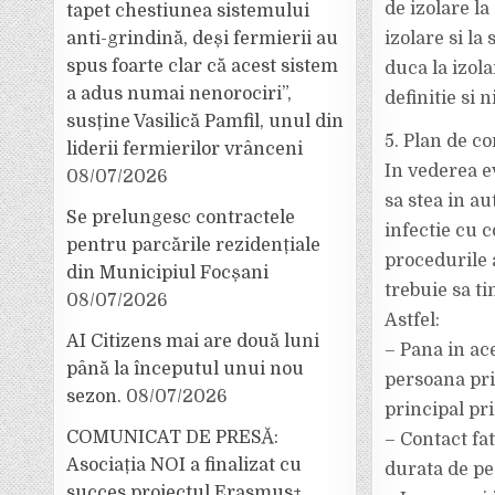
de izolare la
tapet chestiunea sistemului
anti-grindină, deși fermierii au
izolare si la
spus foarte clar că acest sistem
duca la izola
a adus numai nenorociri”,
definitie si 
susține Vasilică Pamfil, unul din
5. Plan de co
liderii fermierilor vrânceni
In vederea ev
08/07/2026
sa stea in a
Se prelungesc contractele
infectie cu c
pentru parcările rezidențiale
procedurile a
din Municipiul Focșani
trebuie sa ti
08/07/2026
Astfel:
AI Citizens mai are două luni
– Pana in ac
până la începutul unui nou
persoana pri
sezon.
08/07/2026
principal pri
COMUNICAT DE PRESĂ:
– Contact fa
Asociația NOI a finalizat cu
durata de pe
succes proiectul Erasmus+