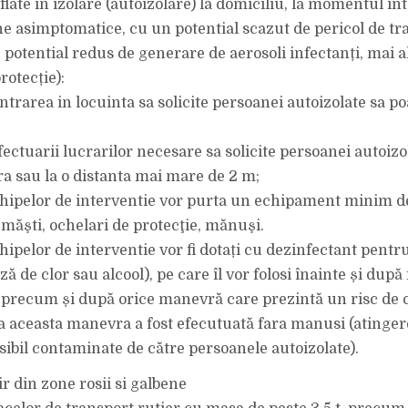
late în izolare (autoizolare) la domiciliu, la momentul int
e asimptomatice, cu un potential scazut de pericol de tr
n potential redus de generare de aerosoli infectanți, mai a
rotecție):
intrarea in locuinta sa solicite persoanei autoizolate sa 
fectuarii lucrarilor necesare sa solicite persoanei autoizo
ra sau la o distanta mai mare de 2 m;
hipelor de interventie vor purta un echipament minim de
 măşti, ochelari de protecţie, mănuşi.
hipelor de interventie vor fi dotați cu dezinfectant pentr
ză de clor sau alcool), pe care îl vor folosi înainte și după
, precum și după orice manevră care prezintă un risc de
a aceasta manevra a fost efecutuată fara manusi (atinge
sibil contaminate de către persoanele autoizolate).
tir din zone rosii si galbene