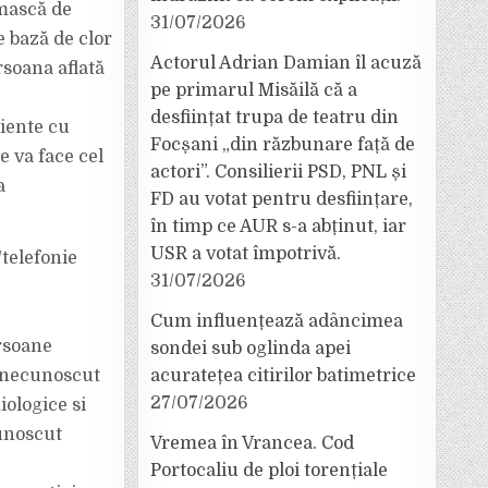
 mască de
31/07/2026
e bază de clor
Actorul Adrian Damian îl acuză
rsoana aflată
pe primarul Misăilă că a
desființat trupa de teatru din
piente cu
Focșani „din răzbunare față de
e va face cel
actori”. Consilierii PSD, PNL și
a
FD au votat pentru desființare,
în timp ce AUR s-a abținut, iar
USR a votat împotrivă.
/telefonie
31/07/2026
Cum influențează adâncimea
ersoane
sondei sub oglinda apei
t necunoscut
acuratețea citirilor batimetrice
27/07/2026
iologice si
cunoscut
Vremea în Vrancea. Cod
Portocaliu de ploi torențiale