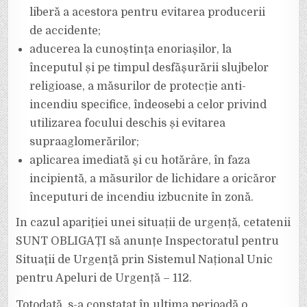
liberă a acestora pentru evitarea producerii
de accidente;
aducerea la cunoştinţa enoriaşilor, la
începutul și pe timpul desfăşurării slujbelor
religioase, a măsurilor de protecție anti-
incendiu specifice, îndeosebi a celor privind
utilizarea focului deschis și evitarea
supraaglomerărilor;
aplicarea imediată şi cu hotărâre, în faza
incipientă, a măsurilor de lichidare a oricăror
începuturi de incendiu izbucnite în zonă.
In cazul apariţiei unei situații de urgență, cetatenii
SUNT OBLIGAȚI să anunțe Inspectoratul pentru
Situaţii de Urgenţă prin Sistemul Național Unic
pentru Apeluri de Urgență – 112.
Totodată, s-a constatat în ultima perioadă o