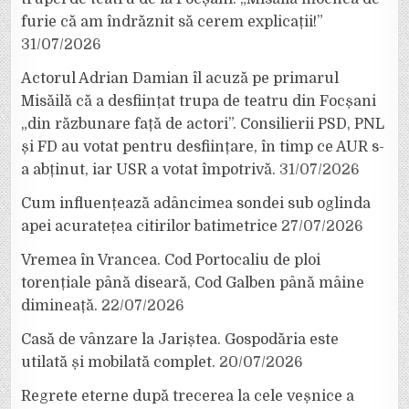
furie că am îndrăznit să cerem explicații!”
31/07/2026
Actorul Adrian Damian îl acuză pe primarul
Misăilă că a desființat trupa de teatru din Focșani
„din răzbunare față de actori”. Consilierii PSD, PNL
și FD au votat pentru desființare, în timp ce AUR s-
a abținut, iar USR a votat împotrivă.
31/07/2026
Cum influențează adâncimea sondei sub oglinda
apei acuratețea citirilor batimetrice
27/07/2026
Vremea în Vrancea. Cod Portocaliu de ploi
torențiale până diseară, Cod Galben până mâine
dimineață.
22/07/2026
Casă de vânzare la Jariștea. Gospodăria este
utilată și mobilată complet.
20/07/2026
Regrete eterne după trecerea la cele veșnice a