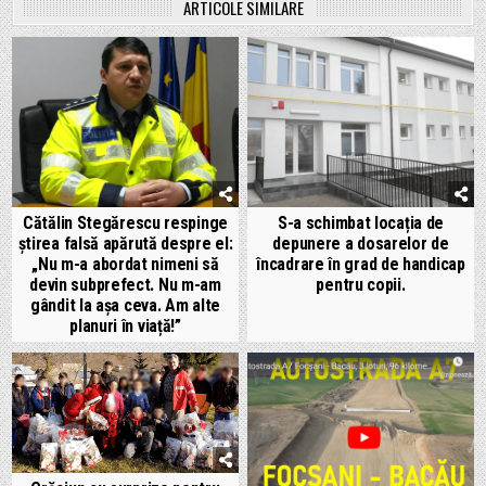
ARTICOLE SIMILARE
Cătălin Stegărescu respinge
S-a schimbat locația de
știrea falsă apărută despre el:
depunere a dosarelor de
„Nu m-a abordat nimeni să
încadrare în grad de handicap
devin subprefect. Nu m-am
pentru copii.
gândit la așa ceva. Am alte
planuri în viață!”