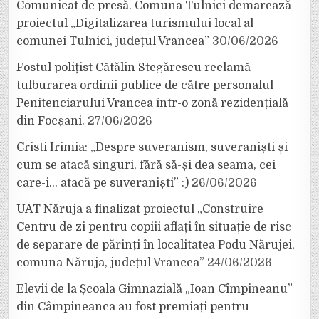
Comunicat de presă. Comuna Tulnici demarează
proiectul „Digitalizarea turismului local al
comunei Tulnici, județul Vrancea”
30/06/2026
Fostul polițist Cătălin Stegărescu reclamă
tulburarea ordinii publice de către personalul
Penitenciarului Vrancea într-o zonă rezidențială
din Focșani.
27/06/2026
Cristi Irimia: „Despre suveranism, suveraniști și
cum se atacă singuri, fără să-și dea seama, cei
care-i… atacă pe suveraniști” :)
26/06/2026
UAT Năruja a finalizat proiectul „Construire
Centru de zi pentru copiii aflați în situație de risc
de separare de părinți în localitatea Podu Nărujei,
comuna Năruja, județul Vrancea”
24/06/2026
Elevii de la Școala Gimnazială „Ioan Cîmpineanu”
din Câmpineanca au fost premiați pentru