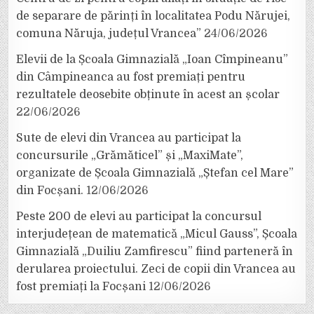
de separare de părinți în localitatea Podu Nărujei,
comuna Năruja, județul Vrancea”
24/06/2026
Elevii de la Școala Gimnazială „Ioan Cîmpineanu”
din Câmpineanca au fost premiați pentru
rezultatele deosebite obținute în acest an școlar
22/06/2026
Sute de elevi din Vrancea au participat la
concursurile „Grămăticel” și „MaxiMate”,
organizate de Școala Gimnazială „Ștefan cel Mare”
din Focșani.
12/06/2026
Peste 200 de elevi au participat la concursul
interjudețean de matematică „Micul Gauss”, Școala
Gimnazială „Duiliu Zamfirescu” fiind parteneră în
derularea proiectului. Zeci de copii din Vrancea au
fost premiați la Focșani
12/06/2026