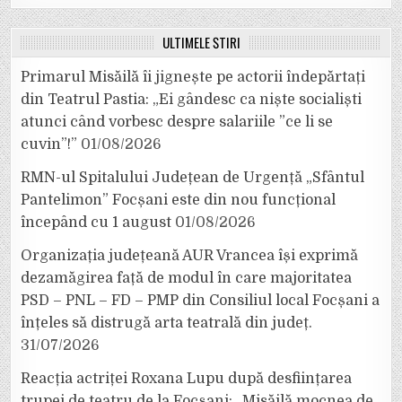
ULTIMELE ȘTIRI
Primarul Misăilă îi jignește pe actorii îndepărtați
din Teatrul Pastia: „Ei gândesc ca niște socialiști
atunci când vorbesc despre salariile ”ce li se
cuvin”!”
01/08/2026
RMN-ul Spitalului Județean de Urgență „Sfântul
Pantelimon” Focșani este din nou funcțional
începând cu 1 august
01/08/2026
Organizația județeană AUR Vrancea își exprimă
dezamăgirea față de modul în care majoritatea
PSD – PNL – FD – PMP din Consiliul local Focșani a
înțeles să distrugă arta teatrală din județ.
31/07/2026
Reacția actriței Roxana Lupu după desființarea
trupei de teatru de la Focșani: „Misăilă mocnea de