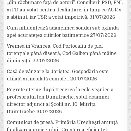
„din răzbunare față de actori”. Consilierii PSD, PNL
și FD au votat pentru desființare, în timp ce AUR s-
a abținut, iar USR a votat împotrivă.
31/07/2026
Cum influențează adâncimea sondei sub oglinda
apei acuratețea citirilor batimetrice
27/07/2026
Vremea în Vrancea. Cod Portocaliu de ploi
torențiale până diseară, Cod Galben până mâine
dimineață.
22/07/2026
Casă de vânzare la Jariștea. Gospodăria este
utilată și mobilată complet.
20/07/2026
Regrete eterne după trecerea la cele veșnice a
profesorului Ion Dumitrache, soțul doamnei
director adjunct al Școlii nr. 10, Mitrița
Dumitrache
10/07/2026
Comunicat de presă. Primăria Urechești anunță
finalizarea proiectului „Creșterea eficienței