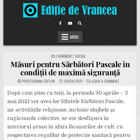
Skip
to
content
MENU
POSTED
EVENIMENT
,
SOCIAL
IN
Măsuri pentru Sărbători Pascale în
condiții de maximă siguranță
ON
PROFESIONAL EDITOR
29/04/2021
LEAVE A COMMENT
MĂSURI
PENTRU
SĂRBĂTORI
După cum știm cu toții, în perioada 30 aprilie – 3
PASCALE
ÎN
mai 2021 vor avea lor Sfintele Sărbători Pascale,
CONDIȚII
DE
iar activitățile religioase, inclusiv slujbele şi
MAXIMĂ
SIGURANȚĂ
rugăciunile colective, se vor desfăşura în
interiorul și/sau în afara lăcaşurilor de cult, cu
respectarea regulilor de protecție sanitară pentru