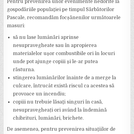
Pentru prevenirea unor evenimente nedorite la
gospodăriile populaţiei pe timpul Sărbătorilor
Pascale, recomandăm focșănenilor următoarele
masuri:
să nu lase lumânări aprinse
nesupravegheate sau în apropierea
materialelor uşor combustibile ori în locuri
unde pot ajunge copiii şi le-ar putea
răsturna.
stingerea lumânărilor înainte de a merge la
culcare, întrucât există riscul ca acestea să
provoace un incendiu;
copiii nu trebuie lăsaţi singuri în casă,
nesupravegheați ori având la îndemână
chibrituri, lumânări, brichete.
De asemenea, pentru prevenirea situaţiilor de