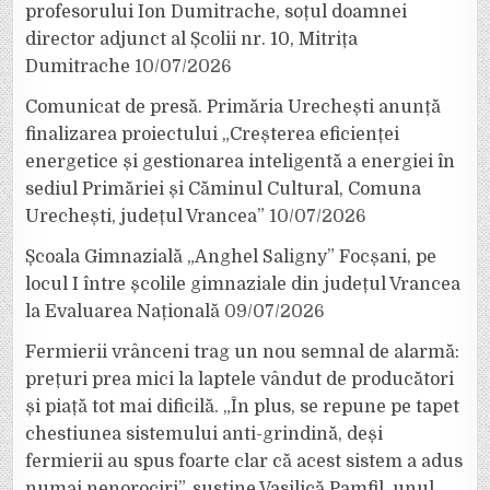
profesorului Ion Dumitrache, soțul doamnei
director adjunct al Școlii nr. 10, Mitrița
Dumitrache
10/07/2026
Comunicat de presă. Primăria Urechești anunță
finalizarea proiectului „Creșterea eficienței
energetice și gestionarea inteligentă a energiei în
sediul Primăriei și Căminul Cultural, Comuna
Urechești, județul Vrancea”
10/07/2026
Școala Gimnazială „Anghel Saligny” Focșani, pe
locul I între școlile gimnaziale din județul Vrancea
la Evaluarea Națională
09/07/2026
Fermierii vrânceni trag un nou semnal de alarmă:
prețuri prea mici la laptele vândut de producători
și piață tot mai dificilă. „În plus, se repune pe tapet
chestiunea sistemului anti-grindină, deși
fermierii au spus foarte clar că acest sistem a adus
numai nenorociri”, susține Vasilică Pamfil, unul