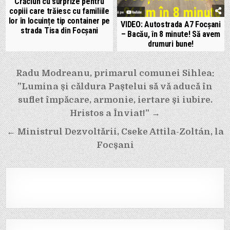
Crăciun cu surprize pentru
copiii care trăiesc cu familiile
lor în locuințe tip container pe
VIDEO: Autostrada A7 Focșani
strada Tisa din Focșani
– Bacău, în 8 minute! Să avem
drumuri bune!
Navigare
Radu Modreanu, primarul comunei Sihlea:
în
”Lumina și căldura Paștelui să vă aducă în
articole
suflet împăcare, armonie, iertare și iubire.
Hristos a Înviat!” →
← Ministrul Dezvoltării, Cseke Attila-Zoltán, la
Focșani