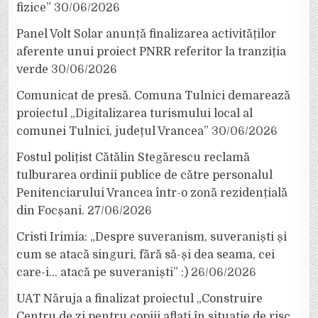
fizice”
30/06/2026
Panel Volt Solar anunță finalizarea activităților
aferente unui proiect PNRR referitor la tranziția
verde
30/06/2026
Comunicat de presă. Comuna Tulnici demarează
proiectul „Digitalizarea turismului local al
comunei Tulnici, județul Vrancea”
30/06/2026
Fostul polițist Cătălin Stegărescu reclamă
tulburarea ordinii publice de către personalul
Penitenciarului Vrancea într-o zonă rezidențială
din Focșani.
27/06/2026
Cristi Irimia: „Despre suveranism, suveraniști și
cum se atacă singuri, fără să-și dea seama, cei
care-i… atacă pe suveraniști” :)
26/06/2026
UAT Năruja a finalizat proiectul „Construire
Centru de zi pentru copiii aflați în situație de risc