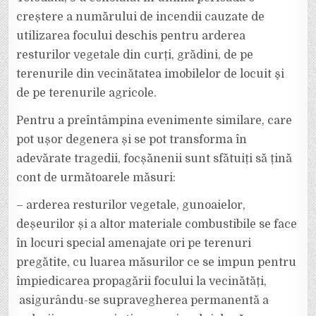
creștere a numărului de incendii cauzate de
utilizarea focului deschis pentru arderea
resturilor vegetale din curți, grădini, de pe
terenurile din vecinătatea imobilelor de locuit şi
de pe terenurile agricole.
Pentru a preîntâmpina evenimente similare, care
pot ușor degenera și se pot transforma în
adevărate tragedii, focșănenii sunt sfătuiți să țină
cont de următoarele măsuri:
– arderea resturilor vegetale, gunoaielor,
deșeurilor și a altor materiale combustibile se face
în locuri special amenajate ori pe terenuri
pregătite, cu luarea măsurilor ce se impun pentru
împiedicarea propagării focului la vecinătăți,
asigurându-se supravegherea permanentă a