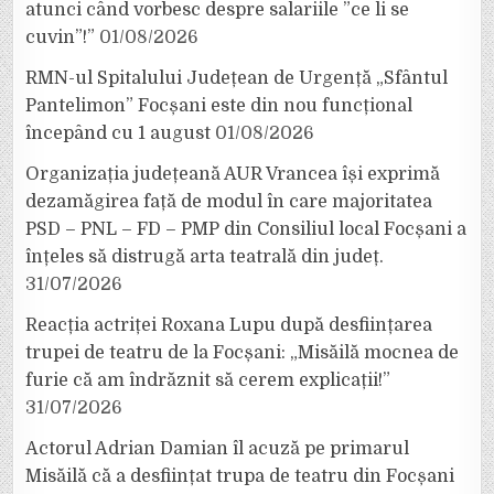
atunci când vorbesc despre salariile ”ce li se
cuvin”!”
01/08/2026
RMN-ul Spitalului Județean de Urgență „Sfântul
Pantelimon” Focșani este din nou funcțional
începând cu 1 august
01/08/2026
Organizația județeană AUR Vrancea își exprimă
dezamăgirea față de modul în care majoritatea
PSD – PNL – FD – PMP din Consiliul local Focșani a
înțeles să distrugă arta teatrală din județ.
31/07/2026
Reacția actriței Roxana Lupu după desființarea
trupei de teatru de la Focșani: „Misăilă mocnea de
furie că am îndrăznit să cerem explicații!”
31/07/2026
Actorul Adrian Damian îl acuză pe primarul
Misăilă că a desființat trupa de teatru din Focșani