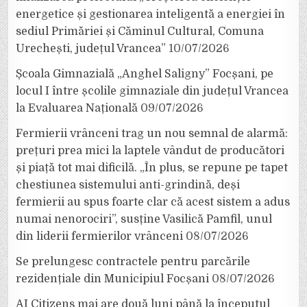
energetice și gestionarea inteligentă a energiei în
sediul Primăriei și Căminul Cultural, Comuna
Urechești, județul Vrancea”
10/07/2026
Școala Gimnazială „Anghel Saligny” Focșani, pe
locul I între școlile gimnaziale din județul Vrancea
la Evaluarea Națională
09/07/2026
Fermierii vrânceni trag un nou semnal de alarmă:
prețuri prea mici la laptele vândut de producători
și piață tot mai dificilă. „În plus, se repune pe tapet
chestiunea sistemului anti-grindină, deși
fermierii au spus foarte clar că acest sistem a adus
numai nenorociri”, susține Vasilică Pamfil, unul
din liderii fermierilor vrânceni
08/07/2026
Se prelungesc contractele pentru parcările
rezidențiale din Municipiul Focșani
08/07/2026
AI Citizens mai are două luni până la începutul