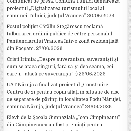
Comunicat de presă. Comuna Tulnici demarează
proiectul „Digitalizarea turismului local al
comunei Tulnici, județul Vrancea”
30/06/2026
Fostul polițist Cătălin Stegărescu reclamă
tulburarea ordinii publice de către personalul
Penitenciarului Vrancea într-o zonă rezidențială
din Focșani.
27/06/2026
Cristi Irimia: „Despre suveranism, suveraniști și
cum se atacă singuri, fără să-și dea seama, cei
care-i… atacă pe suveraniști” :)
26/06/2026
UAT Năruja a finalizat proiectul „Construire
Centru de zi pentru copiii aflați în situație de risc
de separare de părinți în localitatea Podu Nărujei,
comuna Năruja, județul Vrancea”
24/06/2026
Elevii de la Școala Gimnazială „Ioan Cîmpineanu”
din Câmpineanca au fost premiați pentru