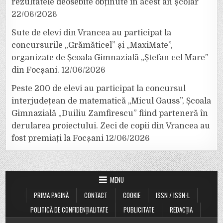
rezultatele deosebite obținute în acest an școlar
22/06/2026
Sute de elevi din Vrancea au participat la
concursurile „Grămăticel” și „MaxiMate”,
organizate de Școala Gimnazială „Ștefan cel Mare”
din Focșani.
12/06/2026
Peste 200 de elevi au participat la concursul
interjudețean de matematică „Micul Gauss”, Școala
Gimnazială „Duiliu Zamfirescu” fiind parteneră în
derularea proiectului. Zeci de copii din Vrancea au
fost premiați la Focșani
12/06/2026
MENU
PRIMA PAGINĂ
CONTACT
COOKIE
ISSN / ISSN-L
POLITICĂ DE CONFIDENȚIALITATE
PUBLICITATE
REDACȚIA