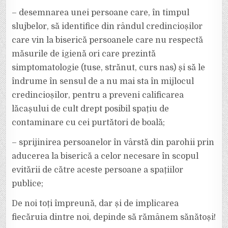
– desemnarea unei persoane care, în timpul
slujbelor, să identifice din rândul credincioșilor
care vin la biserică persoanele care nu respectă
măsurile de igienă ori care prezintă
simptomatologie (tuse, strănut, curs nas) și să le
îndrume în sensul de a nu mai sta în mijlocul
credincioșilor, pentru a preveni calificarea
lăcașului de cult drept posibil spațiu de
contaminare cu cei purtători de boală;
– sprijinirea persoanelor în vârstă din parohii prin
aducerea la biserică a celor necesare în scopul
evitării de către aceste persoane a spațiilor
publice;
De noi toți împreună, dar și de implicarea
fiecăruia dintre noi, depinde să rămânem sănătoși!