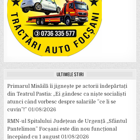
ULTIMELE ȘTIRI
Primarul Misăilă îi jignește pe actorii îndepărtați
din Teatrul Pastia: „Ei gândesc ca niște socialiști
atunci când vorbesc despre salariile ”ce li se
cuvin”!”
01/08/2026
RMN-ul Spitalului Județean de Urgență „Sfântul
Pantelimon” Focșani este din nou funcțional
începând cu 1 august
01/08/2026