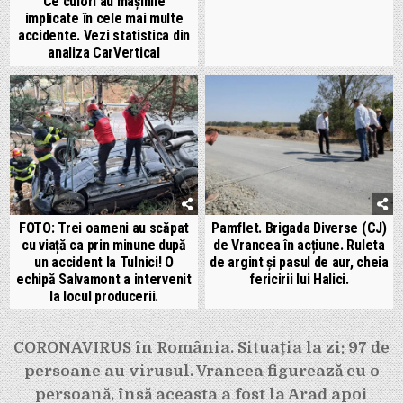
Ce culori au mașinile
implicate în cele mai multe
accidente. Vezi statistica din
analiza CarVertical
FOTO: Trei oameni au scăpat
Pamflet. Brigada Diverse (CJ)
cu viață ca prin minune după
de Vrancea în acțiune. Ruleta
un accident la Tulnici! O
de argint și pasul de aur, cheia
echipă Salvamont a intervenit
fericirii lui Halici.
la locul producerii.
Navigare
CORONAVIRUS în România. Situația la zi: 97 de
în
persoane au virusul. Vrancea figurează cu o
articole
persoană, însă aceasta a fost la Arad apoi