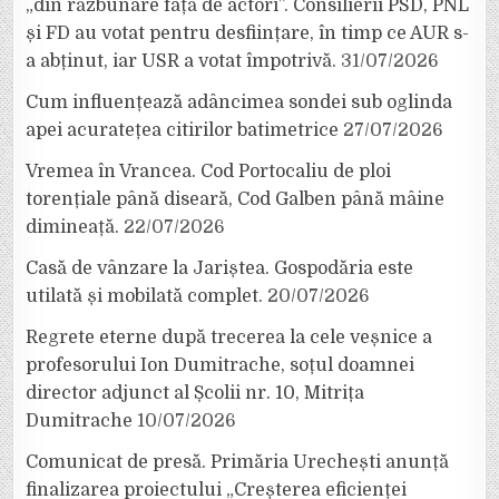
„din răzbunare față de actori”. Consilierii PSD, PNL
și FD au votat pentru desființare, în timp ce AUR s-
a abținut, iar USR a votat împotrivă.
31/07/2026
Cum influențează adâncimea sondei sub oglinda
apei acuratețea citirilor batimetrice
27/07/2026
Vremea în Vrancea. Cod Portocaliu de ploi
torențiale până diseară, Cod Galben până mâine
dimineață.
22/07/2026
Casă de vânzare la Jariștea. Gospodăria este
utilată și mobilată complet.
20/07/2026
Regrete eterne după trecerea la cele veșnice a
profesorului Ion Dumitrache, soțul doamnei
director adjunct al Școlii nr. 10, Mitrița
Dumitrache
10/07/2026
Comunicat de presă. Primăria Urechești anunță
finalizarea proiectului „Creșterea eficienței