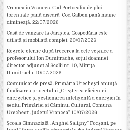
Vremea în Vrancea. Cod Portocaliu de ploi
torențiale până diseară, Cod Galben până mâine
dimineață.
22/07/2026
Casă de vânzare la Jariștea. Gospodăria este
utilată și mobilată complet.
20/07/2026
Regrete eterne după trecerea la cele veșnice a
profesorului Ion Dumitrache, soțul doamnei
director adjunct al Școlii nr. 10, Mitrița
Dumitrache
10/07/2026
Comunicat de presă. Primăria Urechești anunță
finalizarea proiectului „Creșterea eficienței
energetice și gestionarea inteligentă a energiei în
sediul Primăriei și Căminul Cultural, Comuna
Urechești, județul Vrancea”
10/07/2026
Școala Gimnazială „Anghel Saligny” Focșani, pe