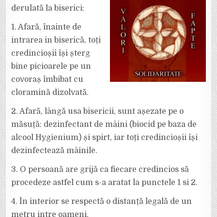
derulată la biserici:
1. Afară, înainte de
intrarea in biserică, toți
credincioșii își șterg
bine picioarele pe un
covoraș îmbibat cu
cloramină dizolvată.
2. Afară, lângă usa bisericii, sunt așezate pe o
măsuță: dezinfectant de mâini (biocid pe baza de
alcool Hygienium) și spirt, iar toți credincioșii își
dezinfectează mâinile.
3. O persoană are grijă ca fiecare credincios să
procedeze astfel cum s-a aratat la punctele 1 si 2.
4. În interior se respectă o distanță legală de un
metru intre oameni.