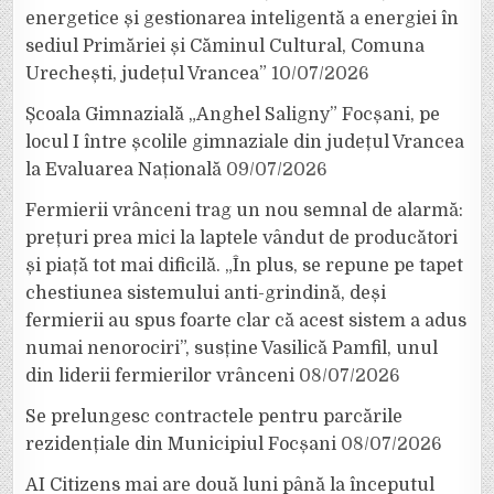
energetice și gestionarea inteligentă a energiei în
sediul Primăriei și Căminul Cultural, Comuna
Urechești, județul Vrancea”
10/07/2026
Școala Gimnazială „Anghel Saligny” Focșani, pe
locul I între școlile gimnaziale din județul Vrancea
la Evaluarea Națională
09/07/2026
Fermierii vrânceni trag un nou semnal de alarmă:
prețuri prea mici la laptele vândut de producători
și piață tot mai dificilă. „În plus, se repune pe tapet
chestiunea sistemului anti-grindină, deși
fermierii au spus foarte clar că acest sistem a adus
numai nenorociri”, susține Vasilică Pamfil, unul
din liderii fermierilor vrânceni
08/07/2026
Se prelungesc contractele pentru parcările
rezidențiale din Municipiul Focșani
08/07/2026
AI Citizens mai are două luni până la începutul