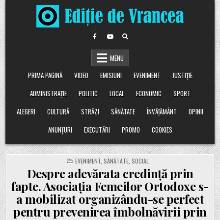
Skip
to
content
MENU
PRIMA PAGINĂ
VIDEO
EMISIUNI
EVENIMENT
JUSTIȚIE
ADMINISTRAȚIE
POLITIC
LOCAL
ECONOMIC
SPORT
ALEGERI
CULTURĂ
STRĂZI
SĂNĂTATE
ÎNVĂȚĂMÂNT
OPINII
ANUNȚURI
EXECUTĂRI
PROMO
COOKIES
POSTED
EVENIMENT
,
SĂNĂTATE
,
SOCIAL
IN
Despre adevărata credință prin
fapte. Asociația Femeilor Ortodoxe s-
a mobilizat organizându-se perfect
pentru prevenirea îmbolnăvirii prin