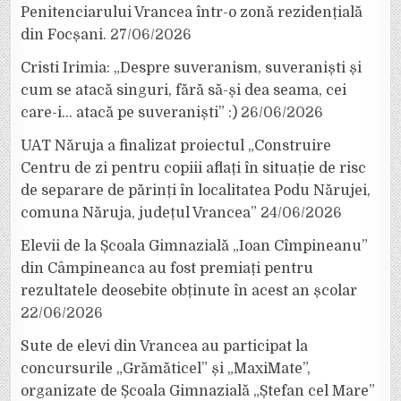
Penitenciarului Vrancea într-o zonă rezidențială
din Focșani.
27/06/2026
Cristi Irimia: „Despre suveranism, suveraniști și
cum se atacă singuri, fără să-și dea seama, cei
care-i… atacă pe suveraniști” :)
26/06/2026
UAT Năruja a finalizat proiectul „Construire
Centru de zi pentru copiii aflați în situație de risc
de separare de părinți în localitatea Podu Nărujei,
comuna Năruja, județul Vrancea”
24/06/2026
Elevii de la Școala Gimnazială „Ioan Cîmpineanu”
din Câmpineanca au fost premiați pentru
rezultatele deosebite obținute în acest an școlar
22/06/2026
Sute de elevi din Vrancea au participat la
concursurile „Grămăticel” și „MaxiMate”,
organizate de Școala Gimnazială „Ștefan cel Mare”