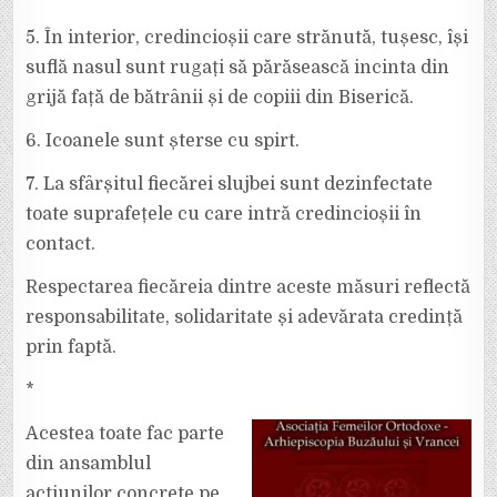
5. În interior, credincioșii care strănută, tușesc, își
suflă nasul sunt rugați să părăsească incinta din
grijă față de bătrânii și de copiii din Biserică.
6. Icoanele sunt șterse cu spirt.
7. La sfârșitul fiecărei slujbei sunt dezinfectate
toate suprafețele cu care intră credincioșii în
contact.
Respectarea fiecăreia dintre aceste măsuri reflectă
responsabilitate, solidaritate și adevărata credință
prin faptă.
*
Acestea toate fac parte
din ansamblul
acțiunilor concrete pe