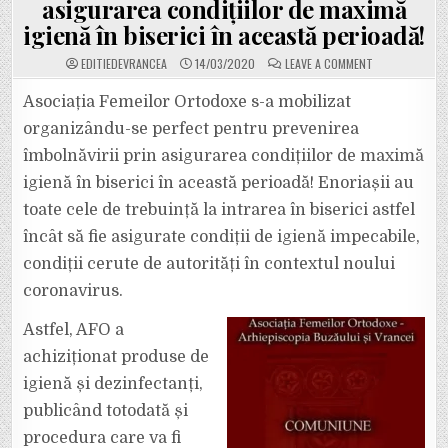
asigurarea condițiilor de maximă
igienă în biserici în această perioadă!
ON
EDITIEDEVRANCEA
14/03/2020
LEAVE A COMMENT
DESPRE
ADEVĂRATA
CREDINȚĂ
Asociația Femeilor Ortodoxe s-a mobilizat
PRIN
FAPTE.
organizându-se perfect pentru prevenirea
ASOCIAȚIA
FEMEILOR
îmbolnăvirii prin asigurarea condițiilor de maximă
ORTODOXE
S-
igienă în biserici în această perioadă! Enoriașii au
A
MOBILIZAT
ORGANIZÂNDU-
toate cele de trebuință la intrarea în biserici astfel
SE
PERFECT
încât să fie asigurate condiții de igienă impecabile,
PENTRU
PREVENIREA
condiții cerute de autorități în contextul noului
ÎMBOLNĂVIRII
PRIN
coronavirus.
ASIGURAREA
CONDIȚIILOR
DE
MAXIMĂ
Astfel, AFO a
IGIENĂ
ÎN
achiziționat produse de
BISERICI
ÎN
igienă și dezinfectanți,
ACEASTĂ
PERIOADĂ!
publicând totodată și
procedura care va fi