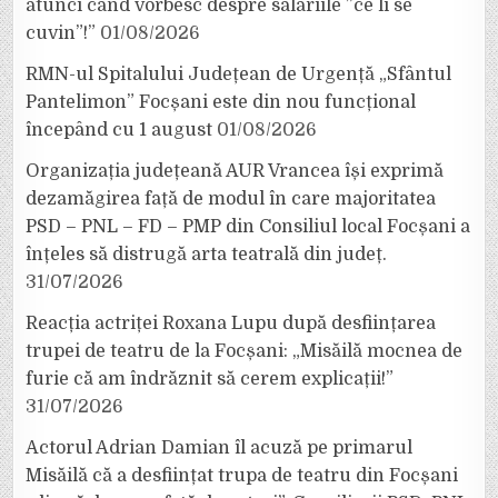
atunci când vorbesc despre salariile ”ce li se
cuvin”!”
01/08/2026
RMN-ul Spitalului Județean de Urgență „Sfântul
Pantelimon” Focșani este din nou funcțional
începând cu 1 august
01/08/2026
Organizația județeană AUR Vrancea își exprimă
dezamăgirea față de modul în care majoritatea
PSD – PNL – FD – PMP din Consiliul local Focșani a
înțeles să distrugă arta teatrală din județ.
31/07/2026
Reacția actriței Roxana Lupu după desființarea
trupei de teatru de la Focșani: „Misăilă mocnea de
furie că am îndrăznit să cerem explicații!”
31/07/2026
Actorul Adrian Damian îl acuză pe primarul
Misăilă că a desființat trupa de teatru din Focșani