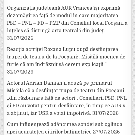
Organizația județeană AUR Vrancea își exprimă
dezamăgirea față de modul în care majoritatea
PSD – PNL – FD – PMP din Consiliul local Focșani a
înțeles să distrugă arta teatrală din județ.
31/07/2026
Reacția actriței Roxana Lupu după desființarea
trupei de teatru de la Focșani: „Misăilă mocnea de
furie că am îndrăznit să cerem explicații!”
31/07/2026
Actorul Adrian Damian îl acuză pe primarul
Misăilă că a desființat trupa de teatru din Focșani
„din răzbunare față de actori”. Consilierii PSD, PNL
și FD au votat pentru desființare, în timp ce AUR s-
a abținut, iar USR a votat împotrivă.
31/07/2026
Cum influențează adâncimea sondei sub oglinda
apei acuratețea citirilor batimetrice
27/07/2026