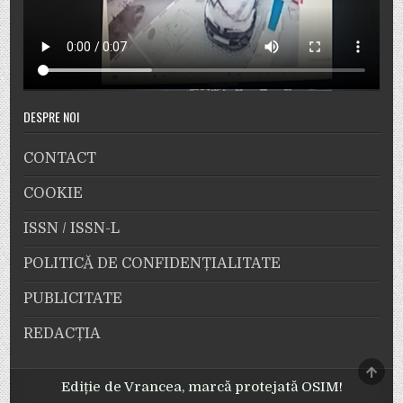
DESPRE NOI
CONTACT
COOKIE
ISSN / ISSN-L
POLITICĂ DE CONFIDENȚIALITATE
PUBLICITATE
REDACȚIA
SCRO
TO
Ediție de Vrancea, marcă protejată OSIM!
TOP