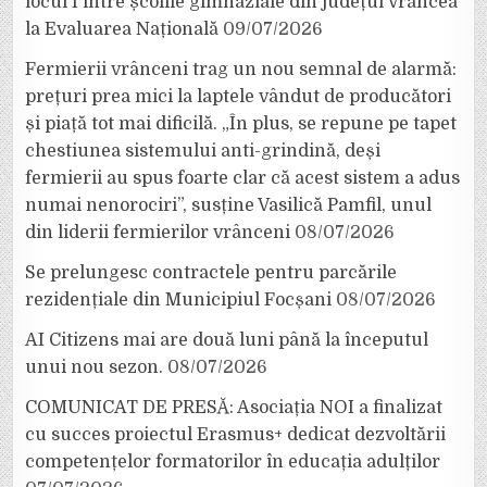
locul I între școlile gimnaziale din județul Vrancea
la Evaluarea Națională
09/07/2026
Fermierii vrânceni trag un nou semnal de alarmă:
prețuri prea mici la laptele vândut de producători
și piață tot mai dificilă. „În plus, se repune pe tapet
chestiunea sistemului anti-grindină, deși
fermierii au spus foarte clar că acest sistem a adus
numai nenorociri”, susține Vasilică Pamfil, unul
din liderii fermierilor vrânceni
08/07/2026
Se prelungesc contractele pentru parcările
rezidențiale din Municipiul Focșani
08/07/2026
AI Citizens mai are două luni până la începutul
unui nou sezon.
08/07/2026
COMUNICAT DE PRESĂ: Asociația NOI a finalizat
cu succes proiectul Erasmus+ dedicat dezvoltării
competențelor formatorilor în educația adulților