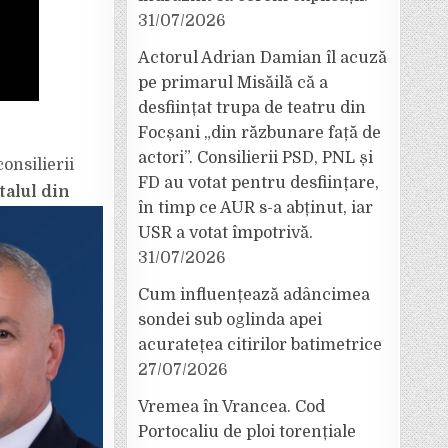
31/07/2026
Actorul Adrian Damian îl acuză
pe primarul Misăilă că a
desființat trupa de teatru din
Focșani „din răzbunare față de
actori”. Consilierii PSD, PNL și
onsilierii
FD au votat pentru desființare,
talul din
în timp ce AUR s-a abținut, iar
USR a votat împotrivă.
31/07/2026
Cum influențează adâncimea
sondei sub oglinda apei
acuratețea citirilor batimetrice
27/07/2026
Vremea în Vrancea. Cod
Portocaliu de ploi torențiale