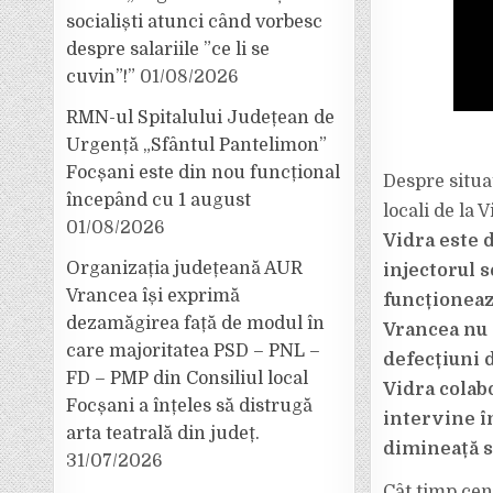
socialiști atunci când vorbesc
despre salariile ”ce li se
cuvin”!”
01/08/2026
RMN-ul Spitalului Județean de
Urgență „Sfântul Pantelimon”
Focșani este din nou funcțional
Despre situa
începând cu 1 august
locali de la 
01/08/2026
Vidra este 
Organizația județeană AUR
injectorul s
Vrancea își exprimă
funcționează
dezamăgirea față de modul în
Vrancea nu 
care majoritatea PSD – PNL –
defecțiuni d
FD – PMP din Consiliul local
Vidra colabo
Focșani a înțeles să distrugă
intervine în
arta teatrală din județ.
dimineață s
31/07/2026
Cât timp cent