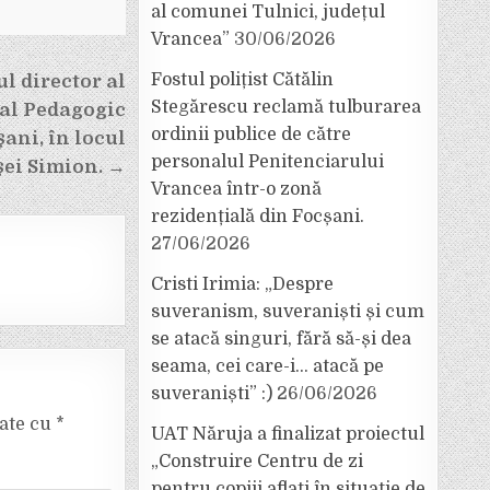
al comunei Tulnici, județul
Vrancea”
30/06/2026
Fostul polițist Cătălin
l director al
Stegărescu reclamă tulburarea
al Pedagogic
ordinii publice de către
ani, în locul
personalul Penitenciarului
ei Simion. →
Vrancea într-o zonă
rezidențială din Focșani.
27/06/2026
Cristi Irimia: „Despre
suveranism, suveraniști și cum
se atacă singuri, fără să-și dea
seama, cei care-i… atacă pe
suveraniști” :)
26/06/2026
cate cu
*
UAT Năruja a finalizat proiectul
„Construire Centru de zi
pentru copiii aflați în situație de