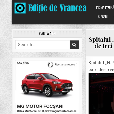
Skip
PRIMA PAGIN
to
content
ALEGERI
CAUTĂ AICI
Spitalul 
Search
de trei
for:
Spitalul „N.
care deserve