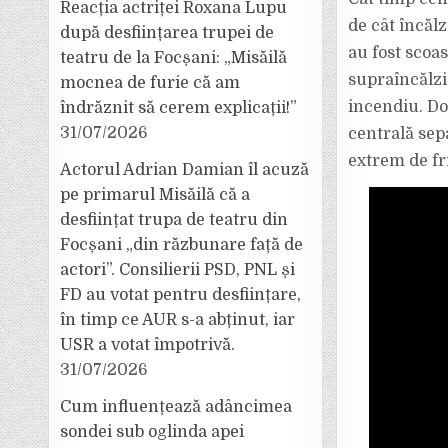
Reacția actriței Roxana Lupu
de cât încălz
după desființarea trupei de
au fost scoa
teatru de la Focșani: „Misăilă
supraîncălzi
mocnea de furie că am
incendiu. Doa
îndrăznit să cerem explicații!”
31/07/2026
centrală sep
extrem de fr
Actorul Adrian Damian îl acuză
pe primarul Misăilă că a
desființat trupa de teatru din
Focșani „din răzbunare față de
actori”. Consilierii PSD, PNL și
FD au votat pentru desființare,
în timp ce AUR s-a abținut, iar
USR a votat împotrivă.
31/07/2026
Cum influențează adâncimea
sondei sub oglinda apei