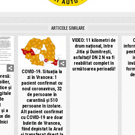
ARTICOLE SIMILARE
VIDEO: 11 kilometri de
drum național, între
infor
Jitia și Dumitrești,
pent
asfaltați! DN 2 N va fi
i
reabilitat complet în
înv
următoarea perioadă!
form
COVID-19. Situația la
de
resă:
zi în Vrancea: 1
ilier,
pacient confirmat cu
ice și
noul coronavirus, 32
gitale
de persoane în
 de
carantină și 510
t
persoane în izolare.
 și a
Alt pacient confirmat
xe din
cu COVID-19 are doar
lnici
buletin de Vrancea,
fiind depistat la Arad
și transferat direct la