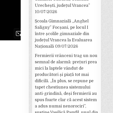
Urechești, județul Vrancea”
10/07/2026
Școala Gimnazială „Anghel
Saligny” Focșani, pe locul I
între școlile gimnaziale din
județul Vrancea la Evaluarea
Națională
09/07/2026
Fermierii vrânceni trag un nou
semnal de alarmă: prețuri prea
mici la laptele vândut de
producători și piață tot mai
dificilă. „În plus, se repune pe
tapet chestiunea sistemului
anti-grindină, deși fermierii au
spus foarte clar că acest sistem
a adus numai nenorociri”,
susține Vasilică Pamfil, unul din