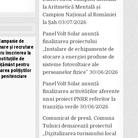
la Aritmetică Mentală și
Campion Național al României
la Șah
03/07/2026
Panel Volt Solar anunță
Campanie de
finalizarea proiectului
mare și recrutare
„Instalare de echipamente de
ru înscrierea la
stocare a energiei produse de
nstituțiile de
ățământ pentru
sisteme fotovoltaice ale
area polițiștilor
persoanelor fizice”
30/06/2026
 penitenciare
Panel Volt Solar anunță
finalizarea activităților aferente
unui proiect PNRR referitor la
tranziția verde
30/06/2026
Comunicat de presă. Comuna
Tulnici demarează proiectul
„Digitalizarea turismului local