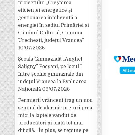
proiectului „Creșterea
eficienței energetice și
gestionarea inteligentă a
energiei în sediul Primăriei și
Căminul Cultural, Comuna
Urechești, județul Vrancea”
10/07/2026
Școala Gimnazială „Anghel
Saligny” Focșani, pe locul I
între școlile gimnaziale din
județul Vrancea la Evaluarea
Națională
09/07/2026
Fermierii vrânceni trag un nou
semnal de alarmă: prețuri prea
mici la laptele vândut de
producători și piață tot mai
dificilă. „În plus, se repune pe