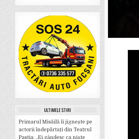
ULTIMELE ȘTIRI
Primarul Misăilă îi jignește pe
actorii îndepărtați din Teatrul
Pastia: „Ei gândesc ca niște