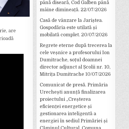
până diseară, Cod Galben până
mâine dimineață.
22/07/2026
Casă de vânzare la Jariștea.
Gospodăria este utilată și
rie, are
mobilată complet.
20/07/2026
rioadă
Regrete eterne după trecerea la
cele veșnice a profesorului Ion
Dumitrache, soțul doamnei
director adjunct al Școlii nr. 10,
Mitrița Dumitrache
10/07/2026
Comunicat de presă. Primăria
Urechești anunță finalizarea
proiectului „Creșterea
eficienței energetice și
gestionarea inteligentă a
energiei în sediul Primăriei și
Căminul Cultural, Comuna