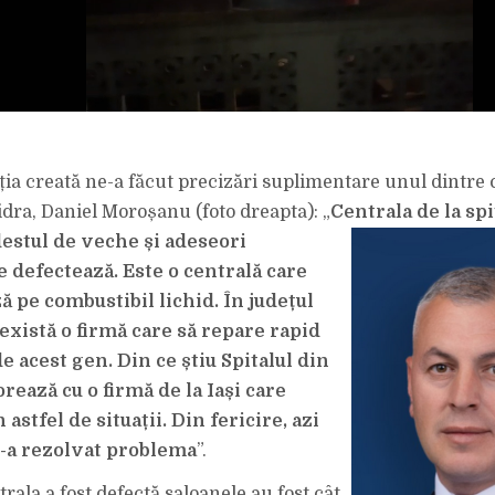
ția creată ne-a făcut precizări suplimentare unul dintre c
Vidra, Daniel Moroșanu (foto dreapta): „
Centrala de la spi
destul de veche și adeseori
e defectează. Este o centrală care
 pe combustibil lichid. În județul
există o firmă care să repare rapid
e acest gen. Din ce știu Spitalul din
rează cu o firmă de la Iași care
 astfel de situații. Din fericire, azi
-a rezolvat problema
”.
rala a fost defectă saloanele au fost cât