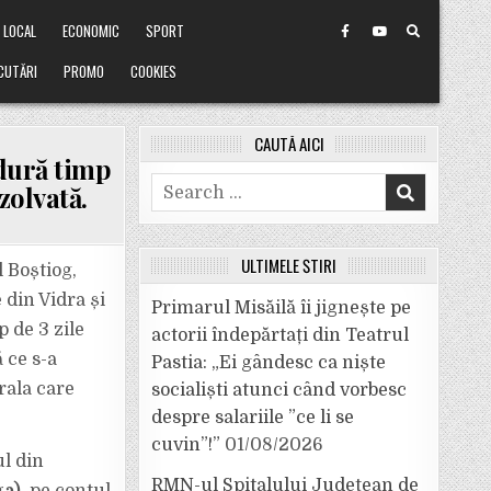
LOCAL
ECONOMIC
SPORT
CUTĂRI
PROMO
COOKIES
CAUTĂ AICI
ldură timp
Search
ezolvată.
for:
ULTIMELE ȘTIRI
 Boștiog,
 din Vidra și
Primarul Misăilă îi jignește pe
mp de
3 zile
actorii îndepărtați din Teatrul
 ce s-a
Pastia: „Ei gândesc ca niște
rala care
socialiști atunci când vorbesc
despre salariile ”ce li se
cuvin”!”
01/08/2026
ul din
RMN-ul Spitalului Județean de