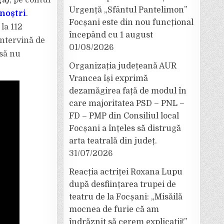
ga)
, pe contul
Urgență „Sfântul Pantelimon”
 noștri
.
Focșani este din nou funcțional
la 112
începând cu 1 august
intervină de
01/08/2026
 să nu
Organizația județeană AUR
Vrancea își exprimă
dezamăgirea față de modul în
care majoritatea PSD – PNL –
FD – PMP din Consiliul local
Focșani a înțeles să distrugă
arta teatrală din județ.
31/07/2026
Reacția actriței Roxana Lupu
după desființarea trupei de
teatru de la Focșani: „Misăilă
mocnea de furie că am
îndrăznit să cerem explicații!”