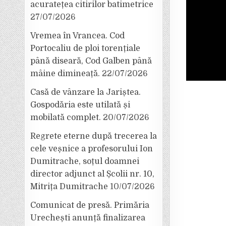
acuratețea citirilor batimetrice
27/07/2026
Vremea în Vrancea. Cod
Portocaliu de ploi torențiale
până diseară, Cod Galben până
mâine dimineață.
22/07/2026
Casă de vânzare la Jariștea.
Gospodăria este utilată și
mobilată complet.
20/07/2026
Regrete eterne după trecerea la
cele veșnice a profesorului Ion
Dumitrache, soțul doamnei
director adjunct al Școlii nr. 10,
Mitrița Dumitrache
10/07/2026
Comunicat de presă. Primăria
Urechești anunță finalizarea