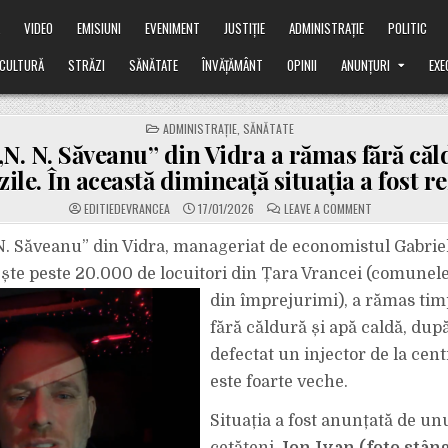
Ă
VIDEO
EMISIUNI
EVENIMENT
JUSTIȚIE
ADMINISTRAȚIE
POLITIC
CULTURĂ
STRĂZI
SĂNĂTATE
ÎNVĂȚĂMÂNT
OPINII
ANUNȚURI
EXE
POSTED
ADMINISTRAȚIE
,
SĂNĂTATE
IN
„N. N. Săveanu” din Vidra a rămas fără că
 zile. În această dimineață situația a fost r
ON
EDITIEDEVRANCEA
17/01/2026
LEAVE A COMMENT
SPITALUL
„N.
N.
 N. Săveanu” din Vidra, manageriat de economistul Gabriel
SĂVEANU”
DIN
ște peste 20.000 de locuitori din Țara Vrancei (comunele
VIDRA
A
din împrejurimi), a rămas ti
RĂMAS
FĂRĂ
fără căldură și apă caldă, după
CĂLDURĂ
TIMP
DE
defectat un injector de la cent
TREI
ZILE.
este foarte veche.
ÎN
ACEASTĂ
DIMINEAȚĂ
Situația a fost anunțată de un
SITUAȚIA
A
FOST