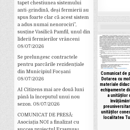
tapet chestiunea sistemului
anti-grindină, deși fermierii au
spus foarte clar că acest sistem
a adus numai nenorociri”,
susține Vasilică Pamfil, unul din
liderii fermierilor vrânceni
08/07/2026
Se prelungesc contractele
pentru parcările rezidențiale
din Municipiul Focșani
Comunicat de p
Dotarea cu mob
08/07/2026
materiale didact
echipamente di
AI Citizens mai are două luni
a unităților
până la începutul unui nou
învățămân
sezon.
08/07/2026
preuniversitar
unităților cone
COMUNICAT DE PRESĂ:
localitatea Tu
Asociația NOI a finalizat cu
succes proiectul Erasmus+