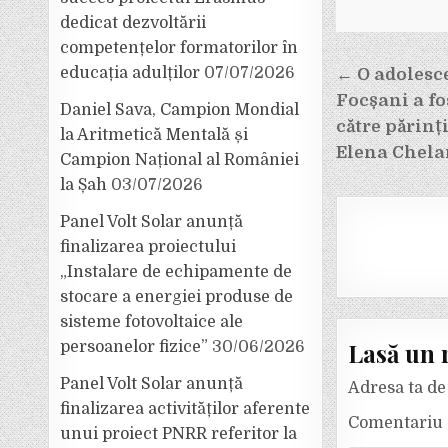
dedicat dezvoltării
competențelor formatorilor în
Navigar
educația adulților
07/07/2026
← O adolesce
în
Focșani a fo
Daniel Sava, Campion Mondial
articole
către părinți
la Aritmetică Mentală și
Elena Chelar
Campion Național al României
la Șah
03/07/2026
Panel Volt Solar anunță
finalizarea proiectului
„Instalare de echipamente de
stocare a energiei produse de
sisteme fotovoltaice ale
Lasă un 
persoanelor fizice”
30/06/2026
Panel Volt Solar anunță
Adresa ta de 
finalizarea activităților aferente
Comentariu
unui proiect PNRR referitor la