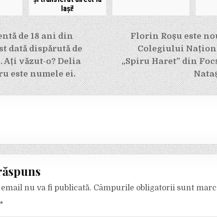
Iași!
e
ntă de 18 ani din
Florin Roșu este nou
st dată dispărută de
Colegiului Națion
. Ați văzut-o? Delia
„Spiru Haret” din Focș
u este numele ei.
Nataș
răspuns
email nu va fi publicată.
Câmpurile obligatorii sunt mar
*