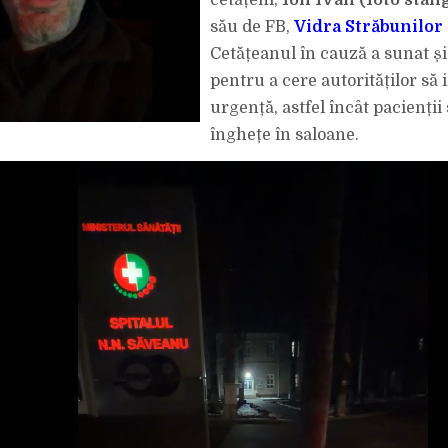
cetățeni,
Ion Ivan (foto stân
REZOLVATĂ.
său de FB,
Vidra Străbunilor
Cetățeanul în cauză a sunat și 
pentru a cere autorităților să 
urgență, astfel încât pacienții
înghețe în saloane.