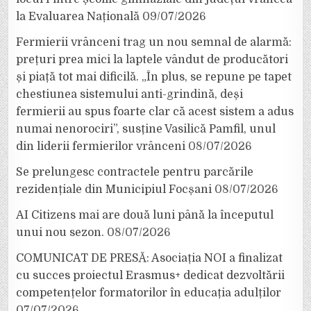
la Evaluarea Națională
09/07/2026
Fermierii vrânceni trag un nou semnal de alarmă:
prețuri prea mici la laptele vândut de producători
și piață tot mai dificilă. „În plus, se repune pe tapet
chestiunea sistemului anti-grindină, deși
fermierii au spus foarte clar că acest sistem a adus
numai nenorociri”, susține Vasilică Pamfil, unul
din liderii fermierilor vrânceni
08/07/2026
Se prelungesc contractele pentru parcările
rezidențiale din Municipiul Focșani
08/07/2026
AI Citizens mai are două luni până la începutul
unui nou sezon.
08/07/2026
COMUNICAT DE PRESĂ: Asociația NOI a finalizat
cu succes proiectul Erasmus+ dedicat dezvoltării
competențelor formatorilor în educația adulților
07/07/2026