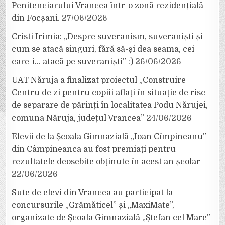
Penitenciarului Vrancea într-o zonă rezidențială
din Focșani.
27/06/2026
Cristi Irimia: „Despre suveranism, suveraniști și
cum se atacă singuri, fără să-și dea seama, cei
care-i… atacă pe suveraniști” :)
26/06/2026
UAT Năruja a finalizat proiectul „Construire
Centru de zi pentru copiii aflați în situație de risc
de separare de părinți în localitatea Podu Nărujei,
comuna Năruja, județul Vrancea”
24/06/2026
Elevii de la Școala Gimnazială „Ioan Cîmpineanu”
din Câmpineanca au fost premiați pentru
rezultatele deosebite obținute în acest an școlar
22/06/2026
Sute de elevi din Vrancea au participat la
concursurile „Grămăticel” și „MaxiMate”,
organizate de Școala Gimnazială „Ștefan cel Mare”