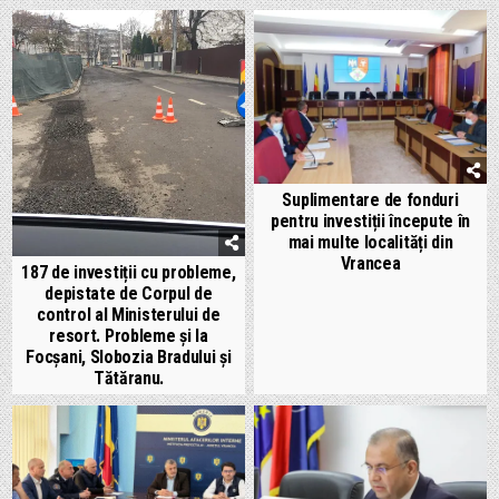
Suplimentare de fonduri
pentru investiții începute în
mai multe localități din
Vrancea
187 de investiții cu probleme,
depistate de Corpul de
control al Ministerului de
resort. Probleme și la
Focșani, Slobozia Bradului și
Tătăranu.