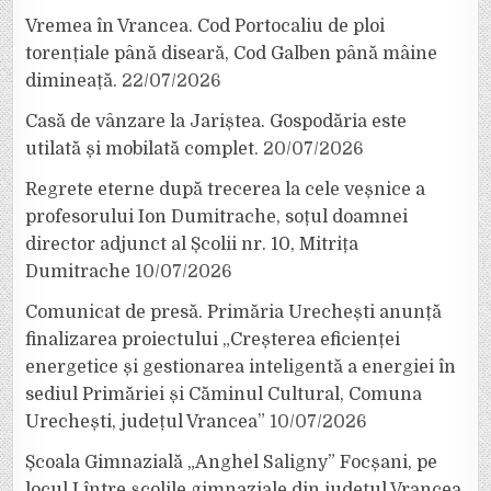
Vremea în Vrancea. Cod Portocaliu de ploi
torențiale până diseară, Cod Galben până mâine
dimineață.
22/07/2026
Casă de vânzare la Jariștea. Gospodăria este
utilată și mobilată complet.
20/07/2026
Regrete eterne după trecerea la cele veșnice a
profesorului Ion Dumitrache, soțul doamnei
director adjunct al Școlii nr. 10, Mitrița
Dumitrache
10/07/2026
Comunicat de presă. Primăria Urechești anunță
finalizarea proiectului „Creșterea eficienței
energetice și gestionarea inteligentă a energiei în
sediul Primăriei și Căminul Cultural, Comuna
Urechești, județul Vrancea”
10/07/2026
Școala Gimnazială „Anghel Saligny” Focșani, pe
locul I între școlile gimnaziale din județul Vrancea