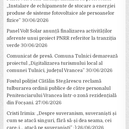
„Instalare de echipamente de stocare a energiei
produse de sisteme fotovoltaice ale persoanelor
fizice”
30/06/2026
Panel Volt Solar anunță finalizarea activităților
aferente unui proiect PNRR referitor la tranziția
verde
30/06/2026
Comunicat de presă. Comuna Tulnici demarează
proiectul „Digitalizarea turismului local al
comunei Tulnici, județul Vrancea”
30/06/2026
Fostul polițist Cătălin Stegărescu reclamă
tulburarea ordinii publice de către personalul
Penitenciarului Vrancea într-o zonă rezidențială
din Focșani.
27/06/2026
Cristi Irimia: „Despre suveranism, suveraniști și
cum se atacă singuri, fără să-și dea seama, cei
care-i… atacă pe suveraniști” :)
26/06/2026