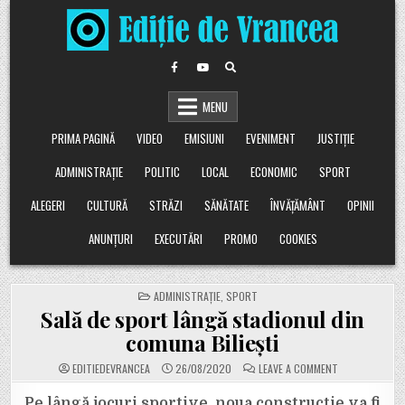
Skip
to
content
MENU
PRIMA PAGINĂ
VIDEO
EMISIUNI
EVENIMENT
JUSTIȚIE
ADMINISTRAȚIE
POLITIC
LOCAL
ECONOMIC
SPORT
ALEGERI
CULTURĂ
STRĂZI
SĂNĂTATE
ÎNVĂȚĂMÂNT
OPINII
ANUNȚURI
EXECUTĂRI
PROMO
COOKIES
POSTED
ADMINISTRAȚIE
,
SPORT
IN
Sală de sport lângă stadionul din
comuna Biliești
ON
EDITIEDEVRANCEA
26/08/2020
LEAVE A COMMENT
SALĂ
DE
SPORT
Pe lângă jocuri sportive, noua construcție va fi