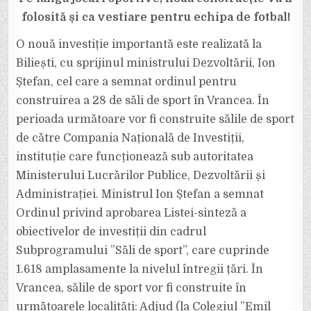
LÂNGĂ
STADIONUL
folosită și ca vestiare pentru echipa de fotbal!
DIN
COMUNA
BILIEȘTI
O nouă investiție importantă este realizată la
Biliești, cu sprijinul ministrului Dezvoltării, Ion
Ștefan, cel care a semnat ordinul pentru
construirea a 28 de săli de sport în Vrancea. În
perioada următoare vor fi construite sălile de sport
de către Compania Națională de Investiții,
instituție care funcționează sub autoritatea
Ministerului Lucrărilor Publice, Dezvoltării și
Administrației. Ministrul Ion Ștefan a semnat
Ordinul privind aprobarea Listei-sinteză a
obiectivelor de investiții din cadrul
Subprogramului ”Săli de sport”, care cuprinde
1.618 amplasamente la nivelul întregii țări. În
Vrancea, sălile de sport vor fi construite în
următoarele localități: Adjud (la Colegiul ”Emil