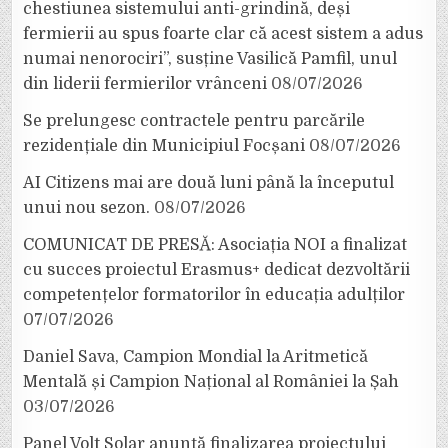
chestiunea sistemului anti-grindină, deși
fermierii au spus foarte clar că acest sistem a adus
numai nenorociri”, susține Vasilică Pamfil, unul
din liderii fermierilor vrânceni
08/07/2026
Se prelungesc contractele pentru parcările
rezidențiale din Municipiul Focșani
08/07/2026
AI Citizens mai are două luni până la începutul
unui nou sezon.
08/07/2026
COMUNICAT DE PRESĂ: Asociația NOI a finalizat
cu succes proiectul Erasmus+ dedicat dezvoltării
competențelor formatorilor în educația adulților
07/07/2026
Daniel Sava, Campion Mondial la Aritmetică
Mentală și Campion Național al României la Șah
03/07/2026
Panel Volt Solar anunță finalizarea proiectului