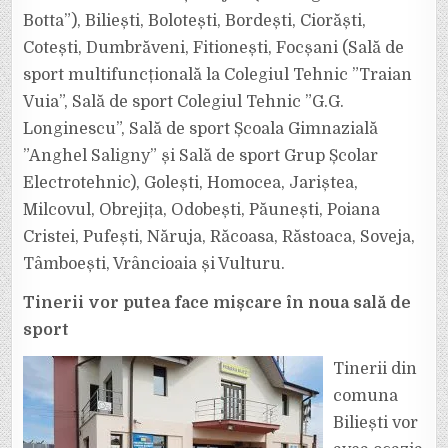
Botta”), Biliești, Bolotești, Bordești, Ciorăști,
Cotești, Dumbrăveni, Fitionești, Focșani (Sală de
sport multifuncțională la Colegiul Tehnic ”Traian
Vuia”, Sală de sport Colegiul Tehnic ”G.G.
Longinescu”, Sală de sport Școala Gimnazială
”Anghel Saligny” și Sală de sport Grup Școlar
Electrotehnic), Golești, Homocea, Jariștea,
Milcovul, Obrejița, Odobești, Păunești, Poiana
Cristei, Pufești, Năruja, Răcoasa, Răstoaca, Soveja,
Tâmboești, Vrâncioaia și Vulturu.
Tinerii vor putea face mișcare în noua sală de
sport
Tinerii din
comuna
Biliești vor