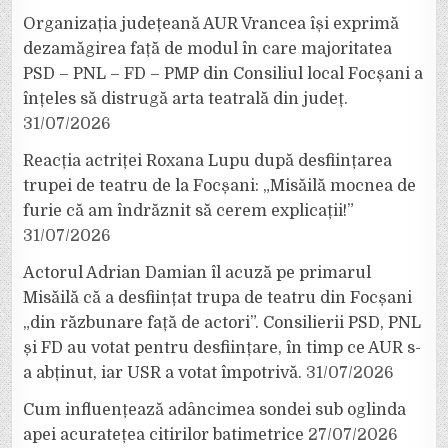
Organizația județeană AUR Vrancea își exprimă
dezamăgirea față de modul în care majoritatea
PSD – PNL – FD – PMP din Consiliul local Focșani a
înțeles să distrugă arta teatrală din județ.
31/07/2026
Reacția actriței Roxana Lupu după desființarea
trupei de teatru de la Focșani: „Misăilă mocnea de
furie că am îndrăznit să cerem explicații!”
31/07/2026
Actorul Adrian Damian îl acuză pe primarul
Misăilă că a desființat trupa de teatru din Focșani
„din răzbunare față de actori”. Consilierii PSD, PNL
și FD au votat pentru desființare, în timp ce AUR s-
a abținut, iar USR a votat împotrivă.
31/07/2026
Cum influențează adâncimea sondei sub oglinda
apei acuratețea citirilor batimetrice
27/07/2026