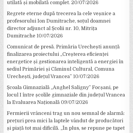
utilată și mobilată complet.
20/07/2026
Regrete eterne după trecerea la cele veșnice a
profesorului Ion Dumitrache, soțul doamnei
director adjunct al Școlii nr. 10, Mitrița
Dumitrache
10/07/2026
Comunicat de presă. Primăria Urechești anunță
finalizarea proiectului „Creșterea eficienței
energetice și gestionarea inteligentă a energiei în
sediul Primăriei și Căminul Cultural, Comuna
Urechești, județul Vrancea”
10/07/2026
Școala Gimnazială „Anghel Saligny” Focșani, pe
locul I între școlile gimnaziale din județul Vrancea
la Evaluarea Națională
09/07/2026
Fermierii vrânceni trag un nou semnal de alarmă:
prețuri prea mici la laptele vândut de producători
și piață tot mai dificilă. „În plus, se repune pe tapet