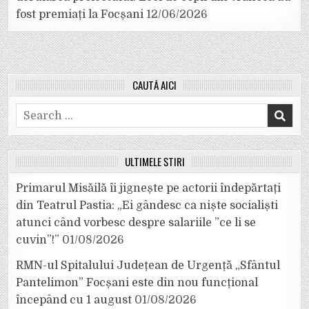
fost premiați la Focșani
12/06/2026
CAUTĂ AICI
Search
for:
ULTIMELE ȘTIRI
Primarul Misăilă îi jignește pe actorii îndepărtați
din Teatrul Pastia: „Ei gândesc ca niște socialiști
atunci când vorbesc despre salariile ”ce li se
cuvin”!”
01/08/2026
RMN-ul Spitalului Județean de Urgență „Sfântul
Pantelimon” Focșani este din nou funcțional
începând cu 1 august
01/08/2026