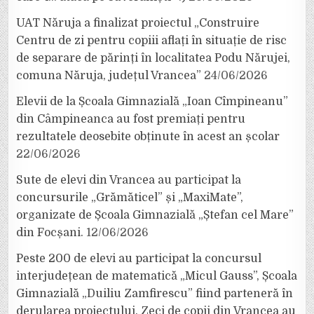
UAT Năruja a finalizat proiectul „Construire
Centru de zi pentru copiii aflați în situație de risc
de separare de părinți în localitatea Podu Nărujei,
comuna Năruja, județul Vrancea”
24/06/2026
Elevii de la Școala Gimnazială „Ioan Cîmpineanu”
din Câmpineanca au fost premiați pentru
rezultatele deosebite obținute în acest an școlar
22/06/2026
Sute de elevi din Vrancea au participat la
concursurile „Grămăticel” și „MaxiMate”,
organizate de Școala Gimnazială „Ștefan cel Mare”
din Focșani.
12/06/2026
Peste 200 de elevi au participat la concursul
interjudețean de matematică „Micul Gauss”, Școala
Gimnazială „Duiliu Zamfirescu” fiind parteneră în
derularea proiectului. Zeci de copii din Vrancea au