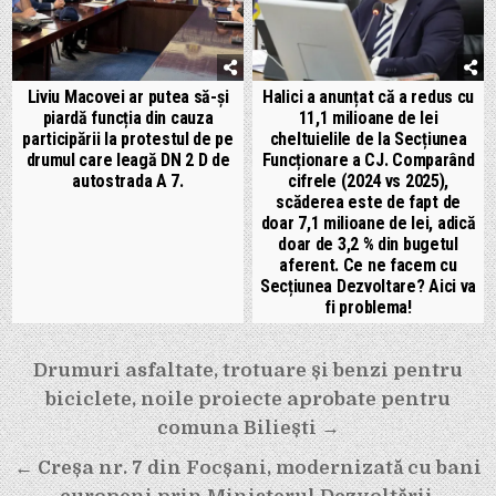
Liviu Macovei ar putea să-și
Halici a anunțat că a redus cu
piardă funcția din cauza
11,1 milioane de lei
participării la protestul de pe
cheltuielile de la Secțiunea
drumul care leagă DN 2 D de
Funcționare a CJ. Comparând
autostrada A 7.
cifrele (2024 vs 2025),
scăderea este de fapt de
doar 7,1 milioane de lei, adică
doar de 3,2 % din bugetul
aferent. Ce ne facem cu
Secțiunea Dezvoltare? Aici va
fi problema!
Navigare
Drumuri asfaltate, trotuare și benzi pentru
în
biciclete, noile proiecte aprobate pentru
articole
comuna Biliești →
← Creșa nr. 7 din Focșani, modernizată cu bani