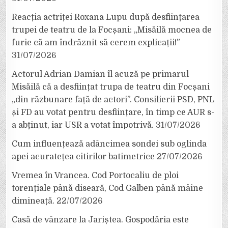
Reacția actriței Roxana Lupu după desființarea
trupei de teatru de la Focșani: „Misăilă mocnea de
furie că am îndrăznit să cerem explicații!”
31/07/2026
Actorul Adrian Damian îl acuză pe primarul
Misăilă că a desființat trupa de teatru din Focșani
„din răzbunare față de actori”. Consilierii PSD, PNL
și FD au votat pentru desființare, în timp ce AUR s-
a abținut, iar USR a votat împotrivă.
31/07/2026
Cum influențează adâncimea sondei sub oglinda
apei acuratețea citirilor batimetrice
27/07/2026
Vremea în Vrancea. Cod Portocaliu de ploi
torențiale până diseară, Cod Galben până mâine
dimineață.
22/07/2026
Casă de vânzare la Jariștea. Gospodăria este