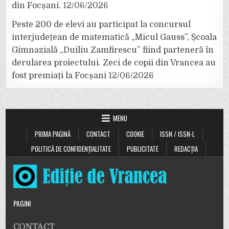
din Focșani.
12/06/2026
Peste 200 de elevi au participat la concursul
interjudețean de matematică „Micul Gauss”, Școala
Gimnazială „Duiliu Zamfirescu” fiind parteneră în
derularea proiectului. Zeci de copii din Vrancea au
fost premiați la Focșani
12/06/2026
MENU
PRIMA PAGINĂ
CONTACT
COOKIE
ISSN / ISSN-L
POLITICĂ DE CONFIDENȚIALITATE
PUBLICITATE
REDACȚIA
PAGINI
CONTACT