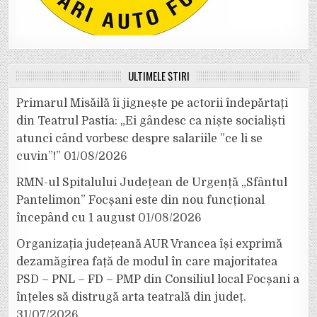
ULTIMELE ȘTIRI
Primarul Misăilă îi jignește pe actorii îndepărtați
din Teatrul Pastia: „Ei gândesc ca niște socialiști
atunci când vorbesc despre salariile ”ce li se
cuvin”!”
01/08/2026
RMN-ul Spitalului Județean de Urgență „Sfântul
Pantelimon” Focșani este din nou funcțional
începând cu 1 august
01/08/2026
Organizația județeană AUR Vrancea își exprimă
dezamăgirea față de modul în care majoritatea
PSD – PNL – FD – PMP din Consiliul local Focșani a
înțeles să distrugă arta teatrală din județ.
31/07/2026