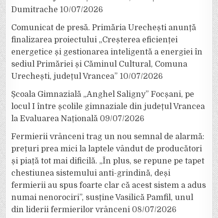
Dumitrache
10/07/2026
Comunicat de presă. Primăria Urechești anunță
finalizarea proiectului „Creșterea eficienței
energetice și gestionarea inteligentă a energiei în
sediul Primăriei și Căminul Cultural, Comuna
Urechești, județul Vrancea”
10/07/2026
Școala Gimnazială „Anghel Saligny” Focșani, pe
locul I între școlile gimnaziale din județul Vrancea
la Evaluarea Națională
09/07/2026
Fermierii vrânceni trag un nou semnal de alarmă:
prețuri prea mici la laptele vândut de producători
și piață tot mai dificilă. „În plus, se repune pe tapet
chestiunea sistemului anti-grindină, deși
fermierii au spus foarte clar că acest sistem a adus
numai nenorociri”, susține Vasilică Pamfil, unul
din liderii fermierilor vrânceni
08/07/2026