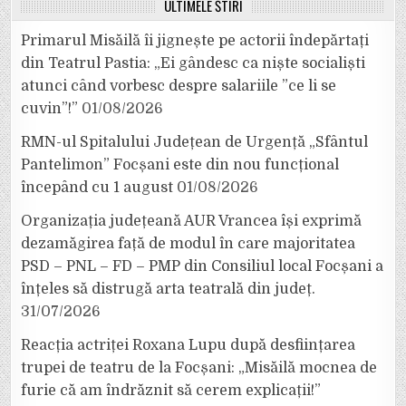
ULTIMELE ȘTIRI
Primarul Misăilă îi jignește pe actorii îndepărtați
din Teatrul Pastia: „Ei gândesc ca niște socialiști
atunci când vorbesc despre salariile ”ce li se
cuvin”!”
01/08/2026
RMN-ul Spitalului Județean de Urgență „Sfântul
Pantelimon” Focșani este din nou funcțional
începând cu 1 august
01/08/2026
Organizația județeană AUR Vrancea își exprimă
dezamăgirea față de modul în care majoritatea
PSD – PNL – FD – PMP din Consiliul local Focșani a
înțeles să distrugă arta teatrală din județ.
31/07/2026
Reacția actriței Roxana Lupu după desființarea
trupei de teatru de la Focșani: „Misăilă mocnea de
furie că am îndrăznit să cerem explicații!”