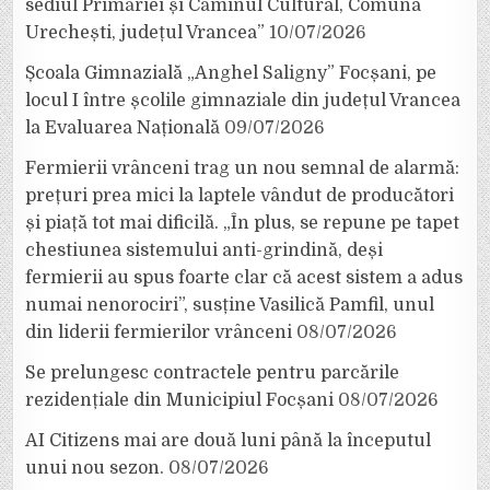
sediul Primăriei și Căminul Cultural, Comuna
Urechești, județul Vrancea”
10/07/2026
Școala Gimnazială „Anghel Saligny” Focșani, pe
locul I între școlile gimnaziale din județul Vrancea
la Evaluarea Națională
09/07/2026
Fermierii vrânceni trag un nou semnal de alarmă:
prețuri prea mici la laptele vândut de producători
și piață tot mai dificilă. „În plus, se repune pe tapet
chestiunea sistemului anti-grindină, deși
fermierii au spus foarte clar că acest sistem a adus
numai nenorociri”, susține Vasilică Pamfil, unul
din liderii fermierilor vrânceni
08/07/2026
Se prelungesc contractele pentru parcările
rezidențiale din Municipiul Focșani
08/07/2026
AI Citizens mai are două luni până la începutul
unui nou sezon.
08/07/2026