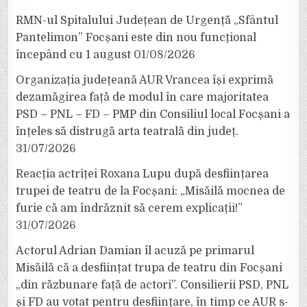
RMN-ul Spitalului Județean de Urgență „Sfântul
Pantelimon” Focșani este din nou funcțional
începând cu 1 august
01/08/2026
Organizația județeană AUR Vrancea își exprimă
dezamăgirea față de modul în care majoritatea
PSD – PNL – FD – PMP din Consiliul local Focșani a
înțeles să distrugă arta teatrală din județ.
31/07/2026
Reacția actriței Roxana Lupu după desființarea
trupei de teatru de la Focșani: „Misăilă mocnea de
furie că am îndrăznit să cerem explicații!”
31/07/2026
Actorul Adrian Damian îl acuză pe primarul
Misăilă că a desființat trupa de teatru din Focșani
„din răzbunare față de actori”. Consilierii PSD, PNL
și FD au votat pentru desființare, în timp ce AUR s-