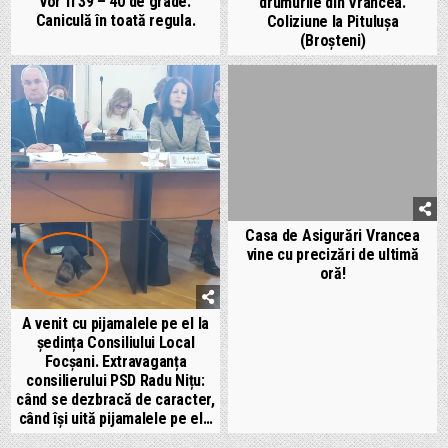
vor fi 39 – 40 de grade.
drumurile din Vrancea.
Caniculă în toată regula.
Coliziune la Pitulușa
(Broșteni)
Casa de Asigurări Vrancea
vine cu precizări de ultimă
oră!
A venit cu pijamalele pe el la
ședința Consiliului Local
Focșani. Extravaganța
consilierului PSD Radu Nițu:
când se dezbracă de caracter,
când își uită pijamalele pe el…