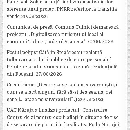
Panel Volt Solar anunță finalizarea activităților
aferente unui proiect PNRR referitor la tranziția
verde
30/06/2026
Comunicat de presă. Comuna Tulnici demarează
proiectul „Digitalizarea turismului local al
comunei Tulnici, județul Vrancea”
30/06/2026
Fostul polițist Cătălin Stegărescu reclamă
tulburarea ordinii publice de către personalul
Penitenciarului Vrancea într-o zonă rezidențială
din Focșani.
27/06/2026
Cristi Irimia: „Despre suveranism, suveraniști și
cum se atacă singuri, fără să-și dea seama, cei
care-i… atacă pe suveraniști” :)
26/06/2026
UAT Năruja a finalizat proiectul „Construire
Centru de zi pentru copiii aflați în situație de risc
de separare de părinți în localitatea Podu Nărujei,