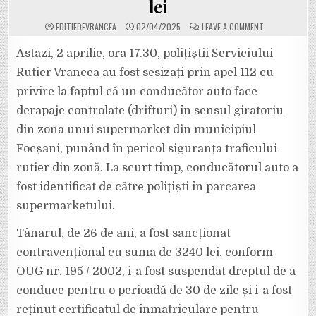
lei
ON
EDITIEDEVRANCEA
02/04/2025
LEAVE A COMMENT
ȘMECHERIA
SE
PLĂTEȘTE.
Astāzi, 2 aprilie, ora 17.30, polițiştii Serviciului
TÂNĂRUL
CARE
Rutier Vrancea au fost sesizați prin apel 112 cu
FĂCEA
DRIFTURI
privire la faptul că un conducător auto face
ÎN
GIRATORIUL
derapaje controlate (drifturi) în sensul giratoriu
DE
LA
MCDONALDS
din zona unui supermarket din municipiul
FOCȘANI
A
Focșani, punând în pericol siguranța traficului
RĂMAS
FĂRĂ
rutier din zonă. La scurt timp, conducătorul auto a
PERMIS
ȘI
fost identificat de către polițiști în parcarea
A
FOST
AMENDAT
supermarketului.
CU
3240
DE
Tânārul, de 26 de ani, a fost sancționat
LEI
contravențional cu suma de 3240 lei, conform
OUG nr. 195 / 2002, i-a fost suspendat dreptul de a
conduce pentru o perioadă de 30 de zile și i-a fost
reținut certificatul de înmatriculare pentru