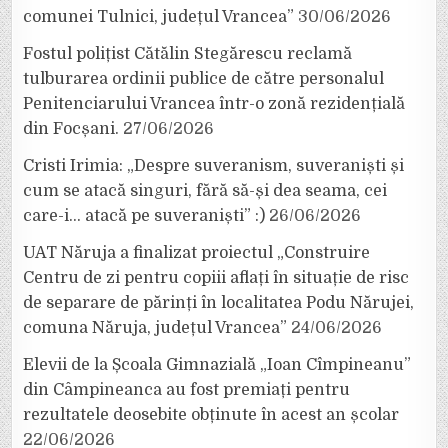
comunei Tulnici, județul Vrancea”
30/06/2026
Fostul polițist Cătălin Stegărescu reclamă
tulburarea ordinii publice de către personalul
Penitenciarului Vrancea într-o zonă rezidențială
din Focșani.
27/06/2026
Cristi Irimia: „Despre suveranism, suveraniști și
cum se atacă singuri, fără să-și dea seama, cei
care-i… atacă pe suveraniști” :)
26/06/2026
UAT Năruja a finalizat proiectul „Construire
Centru de zi pentru copiii aflați în situație de risc
de separare de părinți în localitatea Podu Nărujei,
comuna Năruja, județul Vrancea”
24/06/2026
Elevii de la Școala Gimnazială „Ioan Cîmpineanu”
din Câmpineanca au fost premiați pentru
rezultatele deosebite obținute în acest an școlar
22/06/2026