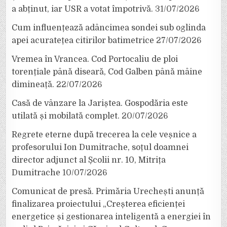
a abținut, iar USR a votat împotrivă.
31/07/2026
Cum influențează adâncimea sondei sub oglinda
apei acuratețea citirilor batimetrice
27/07/2026
Vremea în Vrancea. Cod Portocaliu de ploi
torențiale până diseară, Cod Galben până mâine
dimineață.
22/07/2026
Casă de vânzare la Jariștea. Gospodăria este
utilată și mobilată complet.
20/07/2026
Regrete eterne după trecerea la cele veșnice a
profesorului Ion Dumitrache, soțul doamnei
director adjunct al Școlii nr. 10, Mitrița
Dumitrache
10/07/2026
Comunicat de presă. Primăria Urechești anunță
finalizarea proiectului „Creșterea eficienței
energetice și gestionarea inteligentă a energiei în