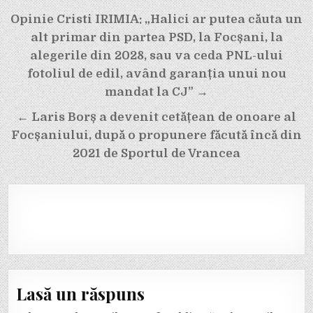
Navigare
Opinie Cristi IRIMIA: „Halici ar putea căuta un
în
alt primar din partea PSD, la Focșani, la
articole
alegerile din 2028, sau va ceda PNL-ului
fotoliul de edil, având garanția unui nou
mandat la CJ” →
← Laris Borș a devenit cetățean de onoare al
Focșaniului, după o propunere făcută încă din
2021 de Sportul de Vrancea
Lasă un răspuns