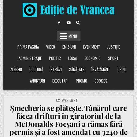
Skip
to
content
MENU
PRIMA PAGINĂ
VIDEO
EMISIUNI
EVENIMENT
JUSTIȚIE
ADMINISTRAȚIE
POLITIC
LOCAL
ECONOMIC
SPORT
ALEGERI
CULTURĂ
STRĂZI
SĂNĂTATE
ÎNVĂȚĂMÂNT
OPINII
ANUNȚURI
EXECUTĂRI
PROMO
COOKIES
POSTED
EVENIMENT
IN
Șmecheria se plătește. Tânărul care
făcea drifturi în giratoriul de la
McDonalds Focșani a rămas fără
permis și a fost amendat cu 3240 de