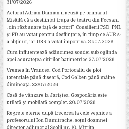
31/07/2026
Actorul Adrian Damian îl acuză pe primarul
Misăilă că a desființat trupa de teatru din Focșani
„din răzbunare față de actori”. Consilierii PSD, PNL
și FD au votat pentru desființare, în timp ce AUR s-
a abținut, iar USR a votat împotrivă.
31/07/2026
Cum influențează adâncimea sondei sub oglinda
apei acuratețea citirilor batimetrice
27/07/2026
Vremea în Vrancea. Cod Portocaliu de ploi
torențiale până diseară, Cod Galben până mâine
dimineață.
22/07/2026
Casă de vânzare la Jariștea. Gospodăria este
utilată și mobilată complet.
20/07/2026
Regrete eterne după trecerea la cele veșnice a
profesorului Ion Dumitrache, soțul doamnei
director adjunct al Școlii nr. 10, Mitrița