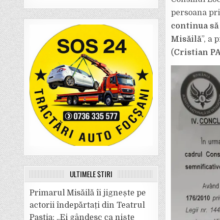
persoana pri
continua să
Misăilă
”, a 
(
Cristian P
ULTIMELE ȘTIRI
Primarul Misăilă îi jignește pe
actorii îndepărtați din Teatrul
Pastia: „Ei gândesc ca niște