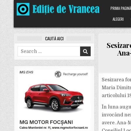
Skip
PRIMA PAGIN
to
content
ALEGERI
CAUTĂ AICI
Sesizar
Search
Ana-
for:
Sesizarea fo
Maria Dimitri
articolului 1
În luna augu
invocând ner
avere. Ana-M
Consiliul Loc