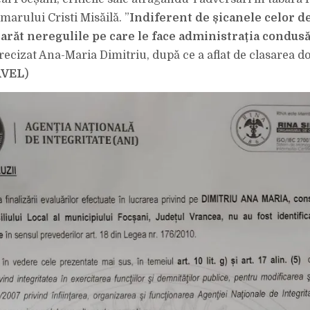
DE
INTEGRITATE
marului Cristi Misăilă. ”
Indiferent de șicanele celor de
 arăt neregulile pe care le face administrația condusă
precizat Ana-Maria Dimitriu, după ce a aflat de clasarea d
AVEL
)