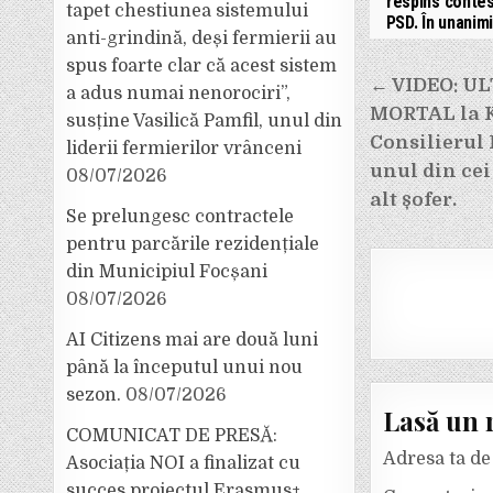
respins contes
tapet chestiunea sistemului
PSD. În unanimi
anti-grindină, deși fermierii au
spus foarte clar că acest sistem
Navigar
← VIDEO: UL
a adus numai nenorociri”,
în
MORTAL la Km
susține Vasilică Pamfil, unul din
articole
Consilierul
liderii fermierilor vrânceni
unul din cei
08/07/2026
alt șofer.
Se prelungesc contractele
pentru parcările rezidențiale
din Municipiul Focșani
08/07/2026
AI Citizens mai are două luni
până la începutul unui nou
sezon.
08/07/2026
Lasă un 
COMUNICAT DE PRESĂ:
Adresa ta de 
Asociația NOI a finalizat cu
succes proiectul Erasmus+