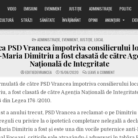
Ă
VIDEO
EMISIUNI
EVENIMENT
JUSTIȚIE
ADMINISTRAȚIE
POLITIC
CULTURĂ
STRĂZI
SĂNĂTATE
ÎNVĂȚĂMÂNT
OPINII
ANUNȚURI
EXE
POSTED
ADMINISTRAȚIE
,
EVENIMENT
,
JUSTIȚIE
,
LOCAL
IN
ea PSD Vrancea împotriva consilierului l
Maria Dimitriu a fost clasată de către Ag
Națională de Integritate
ON
EDITIEDEVRANCEA
15/06/2020
LEAVE A COMMENT
SESIZAREA
PSD
VRANCEA
rmulată de către PSD Vrancea împotriva consilierului loc
ÎMPOTRIVA
CONSILIERULUI
u, a fost clasată de către Agenția Națională de Integritate
LOCAL
PNL
8 din Legea 176 /2010.
ANA-
MARIA
DIMITRIU
st a anului trecut, PSD Vrancea a reclamat-o pe Dimitriu 
A
FOST
CLASATĂ
eguli cu privire la o ipotetică completare nelegală a decl
DE
CĂTRE
aria Dimitriu a fost și este una din vocile puternice anti
AGENȚIA
NAȚIONALĂ
al Focșani, criticile sale atragându-i adversari în tabăra 