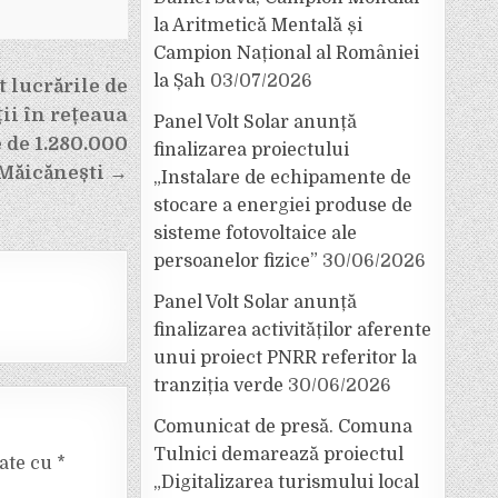
la Aritmetică Mentală și
Campion Național al României
la Șah
03/07/2026
 lucrările de
ții în rețeaua
Panel Volt Solar anunță
 de 1.280.000
finalizarea proiectului
 Măicănești →
„Instalare de echipamente de
stocare a energiei produse de
sisteme fotovoltaice ale
persoanelor fizice”
30/06/2026
Panel Volt Solar anunță
finalizarea activităților aferente
unui proiect PNRR referitor la
tranziția verde
30/06/2026
Comunicat de presă. Comuna
Tulnici demarează proiectul
cate cu
*
„Digitalizarea turismului local