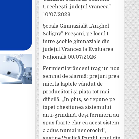
Urechești, județul Vrancea”
10/07/2026
Școala Gimnazială „Anghel
Saligny” Focșani, pe locul I
între școlile gimnaziale din
județul Vrancea la Evaluarea
Națională
09/07/2026
Fermierii vrânceni trag un nou
semnal de alarmă: prețuri prea
mici la laptele vândut de
producători și piață tot mai
dificilă. „În plus, se repune pe
tapet chestiunea sistemului
anti-grindină, deși fermierii au
spus foarte clar că acest sistem
a adus numai nenorociri”,
susține Vasilică Pamfil, unul din