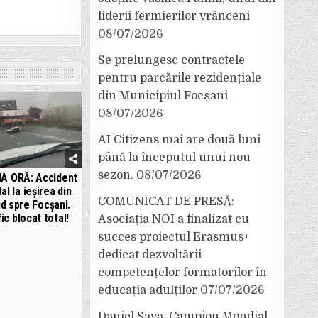
liderii fermierilor vrânceni
08/07/2026
Se prelungesc contractele
pentru parcările rezidențiale
din Municipiul Focșani
08/07/2026
AI Citizens mai are două luni
până la începutul unui nou
sezon.
08/07/2026
A ORĂ: Accident
al la ieșirea din
COMUNICAT DE PRESĂ:
d spre Focșani.
ic blocat total!
Asociația NOI a finalizat cu
succes proiectul Erasmus+
dedicat dezvoltării
competențelor formatorilor în
educația adulților
07/07/2026
Daniel Sava, Campion Mondial