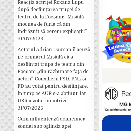
Reacția actriței Roxana Lupu
după desființarea trupei de
teatru de la Focșani: „Misăilă
mocnea de furie că am
îndrăznit să cerem explicații!”
31/07/2026
Actorul Adrian Damian îl acuză
pe primarul Misăilă că a
desființat trupa de teatru din
Focșani „din răzbunare față de
actori”. Consilierii PSD, PNL și
FD au votat pentru desființare,
în timp ce AUR s-a abținut, iar
USR a votat împotrivă.
31/07/2026
Cum influențează adâncimea
sondei sub oglinda apei