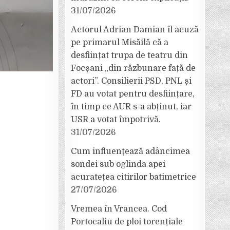
31/07/2026
Actorul Adrian Damian îl acuză
pe primarul Misăilă că a
desființat trupa de teatru din
Focșani „din răzbunare față de
actori”. Consilierii PSD, PNL și
FD au votat pentru desființare,
în timp ce AUR s-a abținut, iar
USR a votat împotrivă.
31/07/2026
Cum influențează adâncimea
sondei sub oglinda apei
acuratețea citirilor batimetrice
27/07/2026
Vremea în Vrancea. Cod
Portocaliu de ploi torențiale