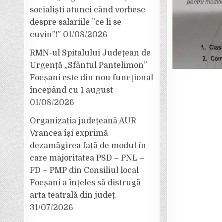
socialiști atunci când vorbesc
despre salariile ”ce li se
cuvin”!”
01/08/2026
RMN-ul Spitalului Județean de
Urgență „Sfântul Pantelimon”
Focșani este din nou funcțional
începând cu 1 august
01/08/2026
Organizația județeană AUR
Vrancea își exprimă
dezamăgirea față de modul în
care majoritatea PSD – PNL –
FD – PMP din Consiliul local
Focșani a înțeles să distrugă
arta teatrală din județ.
31/07/2026