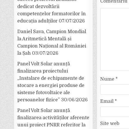
Comentariu
dedicat dezvoltării
competențelor formatorilor în
educația adulților
07/07/2026
Daniel Sava, Campion Mondial
la Aritmetică Mentală și
Campion Național al României
la Șah
03/07/2026
Panel Volt Solar anunță
finalizarea proiectului
„Instalare de echipamente de
Nume
*
stocare a energiei produse de
sisteme fotovoltaice ale
persoanelor fizice”
30/06/2026
Email
*
Panel Volt Solar anunță
finalizarea activităților aferente
Site web
unui proiect PNRR referitor la