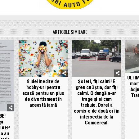
ARTICOLE SIMILARE
ULTIM
8 idei inedite de
Șoferi, fiți calmi! E
mort
hobby-uri pentru
greu cu ăștia, dar fiți
Adju
acasă pentru un plus
calmi. O dungă n-ar
Traf
de divertisment în
trage și ei cum
această iarnă
trebuie. Dorel a
comis-o de două ori în
BE!
intersecția de la
și
Comcereal.
l AEP
ea au