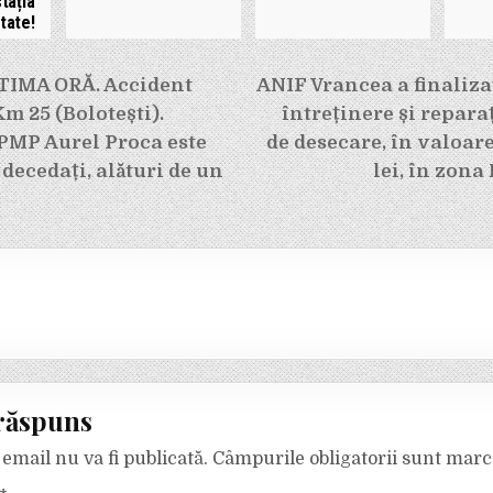
tația
tate!
e
TIMA ORĂ. Accident
ANIF Vrancea a finalizat
 25 (Bolotești).
întreținere și repara
 PMP Aurel Proca este
de desecare, în valoare
 decedați, alături de un
lei, în zona
răspuns
email nu va fi publicată.
Câmpurile obligatorii sunt mar