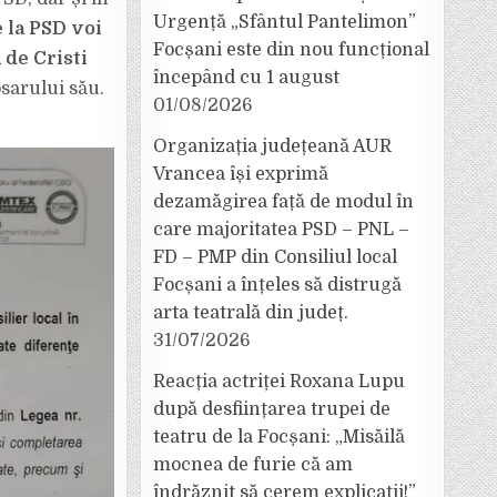
Urgență „Sfântul Pantelimon”
 la PSD voi
Focșani este din nou funcțional
 de Cristi
începând cu 1 august
osarului său.
01/08/2026
Organizația județeană AUR
Vrancea își exprimă
dezamăgirea față de modul în
care majoritatea PSD – PNL –
FD – PMP din Consiliul local
Focșani a înțeles să distrugă
arta teatrală din județ.
31/07/2026
Reacția actriței Roxana Lupu
după desființarea trupei de
teatru de la Focșani: „Misăilă
mocnea de furie că am
îndrăznit să cerem explicații!”