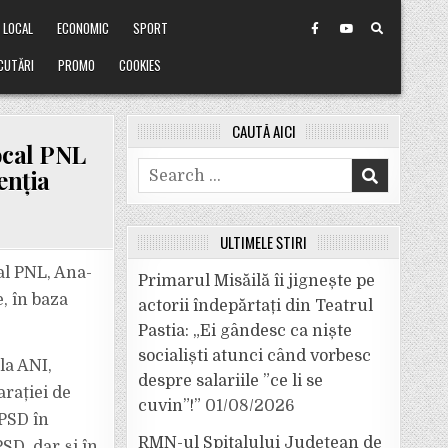
LOCAL
ECONOMIC
SPORT
CUTĂRI
PROMO
COOKIES
CAUTĂ AICI
ocal PNL
Search
enția
for:
ULTIMELE ȘTIRI
al PNL, Ana-
Primarul Misăilă îi jignește pe
, în baza
actorii îndepărtați din Teatrul
Pastia: „Ei gândesc ca niște
socialiști atunci când vorbesc
la ANI,
despre salariile ”ce li se
arației de
cuvin”!”
01/08/2026
-PSD în
RMN-ul Spitalului Județean de
PSD, dar și în