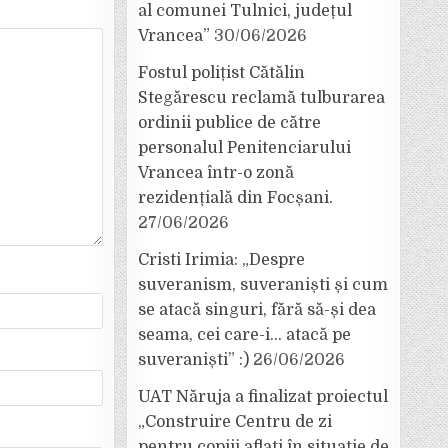
al comunei Tulnici, județul
Vrancea”
30/06/2026
Fostul polițist Cătălin
Stegărescu reclamă tulburarea
ordinii publice de către
personalul Penitenciarului
Vrancea într-o zonă
rezidențială din Focșani.
27/06/2026
Cristi Irimia: „Despre
suveranism, suveraniști și cum
se atacă singuri, fără să-și dea
seama, cei care-i… atacă pe
suveraniști” :)
26/06/2026
UAT Năruja a finalizat proiectul
„Construire Centru de zi
pentru copiii aflați în situație de