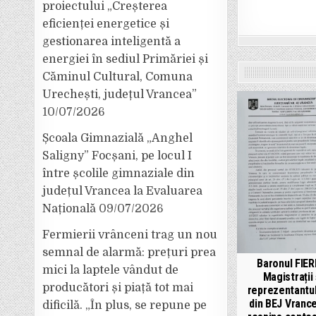
proiectului „Creșterea
eficienței energetice și
gestionarea inteligentă a
energiei în sediul Primăriei și
Căminul Cultural, Comuna
Urechești, județul Vrancea”
10/07/2026
Școala Gimnazială „Anghel
Saligny” Focșani, pe locul I
între școlile gimnaziale din
județul Vrancea la Evaluarea
Națională
09/07/2026
Fermierii vrânceni trag un nou
semnal de alarmă: prețuri prea
Baronul FIER
mici la laptele vândut de
Magistrații 
producători și piață tot mai
reprezentantu
din BEJ Vranc
dificilă. „În plus, se repune pe