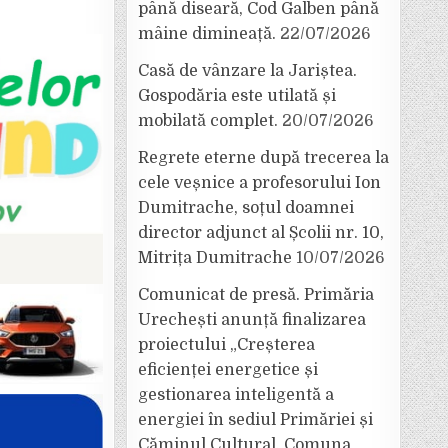
până diseară, Cod Galben până
mâine dimineață.
22/07/2026
Casă de vânzare la Jariștea.
Gospodăria este utilată și
mobilată complet.
20/07/2026
Regrete eterne după trecerea la
cele veșnice a profesorului Ion
Dumitrache, soțul doamnei
director adjunct al Școlii nr. 10,
Mitrița Dumitrache
10/07/2026
Comunicat de presă. Primăria
Urechești anunță finalizarea
proiectului „Creșterea
eficienței energetice și
gestionarea inteligentă a
energiei în sediul Primăriei și
Căminul Cultural, Comuna