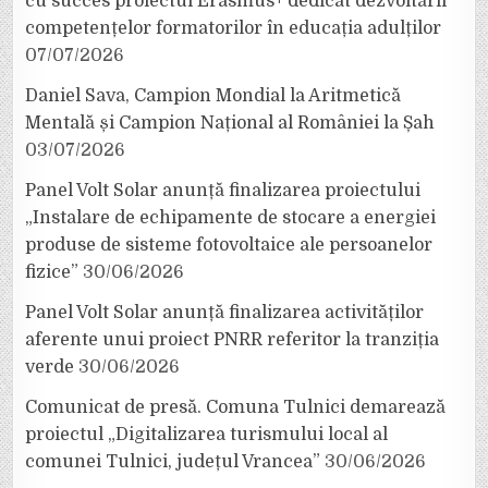
cu succes proiectul Erasmus+ dedicat dezvoltării
competențelor formatorilor în educația adulților
07/07/2026
Daniel Sava, Campion Mondial la Aritmetică
Mentală și Campion Național al României la Șah
03/07/2026
Panel Volt Solar anunță finalizarea proiectului
„Instalare de echipamente de stocare a energiei
produse de sisteme fotovoltaice ale persoanelor
fizice”
30/06/2026
Panel Volt Solar anunță finalizarea activităților
aferente unui proiect PNRR referitor la tranziția
verde
30/06/2026
Comunicat de presă. Comuna Tulnici demarează
proiectul „Digitalizarea turismului local al
comunei Tulnici, județul Vrancea”
30/06/2026