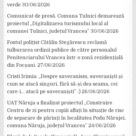
verde
30/06/2026
Comunicat de presă. Comuna Tulnici demarează
proiectul „Digitalizarea turismului local al
comunei Tulnici, județul Vrancea”
30/06/2026
Fostul polițist Cătălin Stegărescu reclamă
tulburarea ordinii publice de către personalul
Penitenciarului Vrancea într-o zonă rezidențială
din Focșani.
27/06/2026
Cristi Irimia: „Despre suveranism, suveraniști și
cum se atacă singuri, fără să-și dea seama, cei
care-i… atacă pe suveraniști” :)
26/06/2026
UAT Năruja a finalizat proiectul „Construire
Centru de zi pentru copiii aflați în situație de risc
de separare de părinți în localitatea Podu Nărujei,
comuna Năruja, județul Vrancea”
24/06/2026