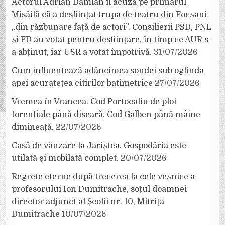
Actorul Adrian Damian îl acuză pe primarul
Misăilă că a desființat trupa de teatru din Focșani
„din răzbunare față de actori”. Consilierii PSD, PNL
și FD au votat pentru desființare, în timp ce AUR s-
a abținut, iar USR a votat împotrivă.
31/07/2026
Cum influențează adâncimea sondei sub oglinda
apei acuratețea citirilor batimetrice
27/07/2026
Vremea în Vrancea. Cod Portocaliu de ploi
torențiale până diseară, Cod Galben până mâine
dimineață.
22/07/2026
Casă de vânzare la Jariștea. Gospodăria este
utilată și mobilată complet.
20/07/2026
Regrete eterne după trecerea la cele veșnice a
profesorului Ion Dumitrache, soțul doamnei
director adjunct al Școlii nr. 10, Mitrița
Dumitrache
10/07/2026