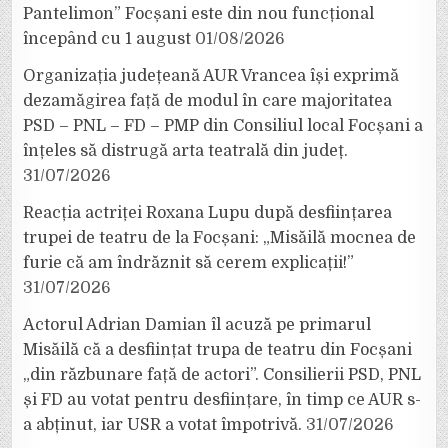
Pantelimon” Focșani este din nou funcțional
începând cu 1 august
01/08/2026
Organizația județeană AUR Vrancea își exprimă
dezamăgirea față de modul în care majoritatea
PSD – PNL – FD – PMP din Consiliul local Focșani a
înțeles să distrugă arta teatrală din județ.
31/07/2026
Reacția actriței Roxana Lupu după desființarea
trupei de teatru de la Focșani: „Misăilă mocnea de
furie că am îndrăznit să cerem explicații!”
31/07/2026
Actorul Adrian Damian îl acuză pe primarul
Misăilă că a desființat trupa de teatru din Focșani
„din răzbunare față de actori”. Consilierii PSD, PNL
și FD au votat pentru desființare, în timp ce AUR s-
a abținut, iar USR a votat împotrivă.
31/07/2026