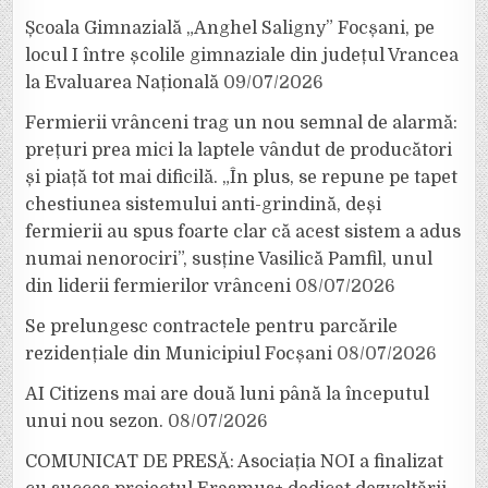
Școala Gimnazială „Anghel Saligny” Focșani, pe
locul I între școlile gimnaziale din județul Vrancea
la Evaluarea Națională
09/07/2026
Fermierii vrânceni trag un nou semnal de alarmă:
prețuri prea mici la laptele vândut de producători
și piață tot mai dificilă. „În plus, se repune pe tapet
chestiunea sistemului anti-grindină, deși
fermierii au spus foarte clar că acest sistem a adus
numai nenorociri”, susține Vasilică Pamfil, unul
din liderii fermierilor vrânceni
08/07/2026
Se prelungesc contractele pentru parcările
rezidențiale din Municipiul Focșani
08/07/2026
AI Citizens mai are două luni până la începutul
unui nou sezon.
08/07/2026
COMUNICAT DE PRESĂ: Asociația NOI a finalizat