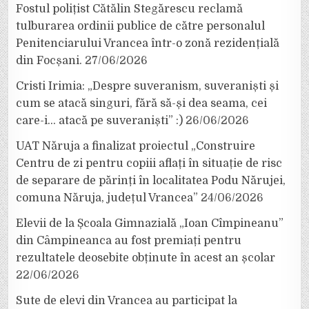
Fostul polițist Cătălin Stegărescu reclamă
tulburarea ordinii publice de către personalul
Penitenciarului Vrancea într-o zonă rezidențială
din Focșani.
27/06/2026
Cristi Irimia: „Despre suveranism, suveraniști și
cum se atacă singuri, fără să-și dea seama, cei
care-i… atacă pe suveraniști” :)
26/06/2026
UAT Năruja a finalizat proiectul „Construire
Centru de zi pentru copiii aflați în situație de risc
de separare de părinți în localitatea Podu Nărujei,
comuna Năruja, județul Vrancea”
24/06/2026
Elevii de la Școala Gimnazială „Ioan Cîmpineanu”
din Câmpineanca au fost premiați pentru
rezultatele deosebite obținute în acest an școlar
22/06/2026
Sute de elevi din Vrancea au participat la