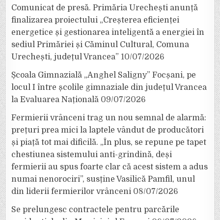
Comunicat de presă. Primăria Urechești anunță
finalizarea proiectului „Creșterea eficienței
energetice și gestionarea inteligentă a energiei în
sediul Primăriei și Căminul Cultural, Comuna
Urechești, județul Vrancea”
10/07/2026
Școala Gimnazială „Anghel Saligny” Focșani, pe
locul I între școlile gimnaziale din județul Vrancea
la Evaluarea Națională
09/07/2026
Fermierii vrânceni trag un nou semnal de alarmă:
prețuri prea mici la laptele vândut de producători
și piață tot mai dificilă. „În plus, se repune pe tapet
chestiunea sistemului anti-grindină, deși
fermierii au spus foarte clar că acest sistem a adus
numai nenorociri”, susține Vasilică Pamfil, unul
din liderii fermierilor vrânceni
08/07/2026
Se prelungesc contractele pentru parcările