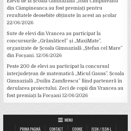
Elevii de la Școala Gimnazială „Ioan Cîmpineanu”
din Câmpineanca au fost premiați pentru
rezultatele deosebite obținute în acest an școlar
22/06/2026
Sute de elevi din Vrancea au participat la
concursurile „Grămăticel” și „MaxiMate”,
organizate de Școala Gimnazială „Ștefan cel Mare”
din Focșani.
12/06/2026
Peste 200 de elevi au participat la concursul
interjudețean de matematică „Micul Gauss”, Școala
Gimnazială „Duiliu Zamfirescu” fiind parteneră în
derularea proiectului. Zeci de copii din Vrancea au
fost premiați la Focșani
12/06/2026
MENU
PRIMA PAGINĂ
CONTACT
COOKIE
ISSN / ISSN-L