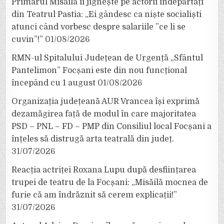
Primarul Misăilă îi jignește pe actorii îndepărtați
din Teatrul Pastia: „Ei gândesc ca niște socialiști
atunci când vorbesc despre salariile ”ce li se
cuvin”!”
01/08/2026
RMN-ul Spitalului Județean de Urgență „Sfântul
Pantelimon” Focșani este din nou funcțional
începând cu 1 august
01/08/2026
Organizația județeană AUR Vrancea își exprimă
dezamăgirea față de modul în care majoritatea
PSD – PNL – FD – PMP din Consiliul local Focșani a
înțeles să distrugă arta teatrală din județ.
31/07/2026
Reacția actriței Roxana Lupu după desființarea
trupei de teatru de la Focșani: „Misăilă mocnea de
furie că am îndrăznit să cerem explicații!”
31/07/2026