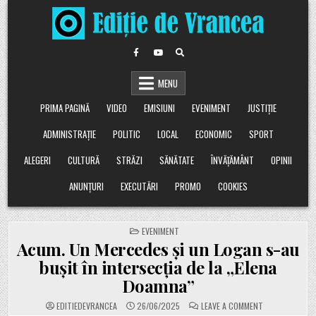
Skip
to
content
MENU
PRIMA PAGINĂ
VIDEO
EMISIUNI
EVENIMENT
JUSTIȚIE
ADMINISTRAȚIE
POLITIC
LOCAL
ECONOMIC
SPORT
ALEGERI
CULTURĂ
STRĂZI
SĂNĂTATE
ÎNVĂȚĂMÂNT
OPINII
ANUNȚURI
EXECUTĂRI
PROMO
COOKIES
POSTED
EVENIMENT
IN
Acum. Un Mercedes și un Logan s-au
bușit în intersecția de la „Elena
Doamna”
ON
EDITIEDEVRANCEA
26/06/2025
LEAVE A COMMENT
ACUM.