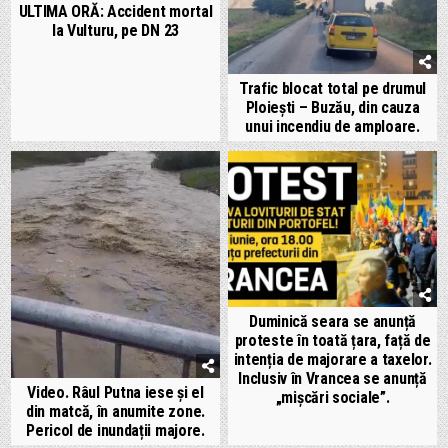
ULTIMA ORĂ: Accident mortal
la Vulturu, pe DN 23
Trafic blocat total pe drumul
Ploiești – Buzău, din cauza
unui incendiu de amploare.
Duminică seara se anunță
proteste în toată țara, față de
intenția de majorare a taxelor.
Inclusiv în Vrancea se anunță
Video. Râul Putna iese și el
„mișcări sociale”.
din matcă, în anumite zone.
Pericol de inundații majore.