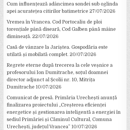
Cum influențează adâncimea sondei sub oglinda
apei acuratețea citirilor batimetrice
27/07/2026
Vremea în Vrancea. Cod Portocaliu de ploi
torențiale până diseară, Cod Galben până mâine
dimineață.
22/07/2026
Casă de vânzare la Jariștea. Gospodăria este
utilată și mobilată complet.
20/07/2026
Regrete eterne după trecerea la cele veșnice a
profesorului Ion Dumitrache, soțul doamnei
director adjunct al Școlii nr. 10, Mitrița
Dumitrache
10/07/2026
Comunicat de presă. Primăria Urechești anunță
finalizarea proiectului „Creșterea eficienței
energetice și gestionarea inteligentă a energiei în
sediul Primăriei și Căminul Cultural, Comuna
Urechești, județul Vrancea”
10/07/2026