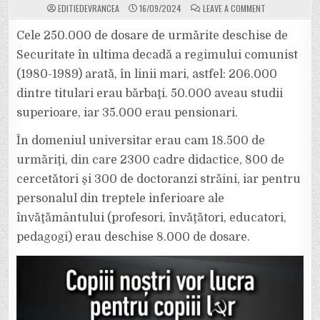
ON
EDITIEDEVRANCEA
16/09/2024
LEAVE A COMMENT
SECURITATEA
COMUNISTĂ
A
Cele 250.000 de dosare de urmărite deschise de
LUCRAT
LA
Securitate în ultima decadă a regimului comunist
FOC
AUTOMAT
(1980-1989) arată, în linii mari, astfel: 206.000
ÎN
PERIOADA
dintre titulari erau bărbaţi. 50.000 aveau studii
1980
–
1989.
superioare, iar 35.000 erau pensionari.
URMAȘII
SECURIȘTILOR
NE
În domeniul universitar erau cam 18.500 de
DAU
PERIODIC
urmăriţi, din care 2300 cadre didactice, 800 de
LECȚII
LA
cercetători şi 300 de doctoranzi străini, iar pentru
TELEVIZOR.
personalul din treptele inferioare ale
învăţământului (profesori, învăţători, educatori,
pedagogi) erau deschise 8.000 de dosare.