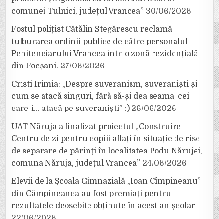
comunei Tulnici, județul Vrancea”
30/06/2026
Fostul polițist Cătălin Stegărescu reclamă
tulburarea ordinii publice de către personalul
Penitenciarului Vrancea într-o zonă rezidențială
din Focșani.
27/06/2026
Cristi Irimia: „Despre suveranism, suveraniști și
cum se atacă singuri, fără să-și dea seama, cei
care-i… atacă pe suveraniști” :)
26/06/2026
UAT Năruja a finalizat proiectul „Construire
Centru de zi pentru copiii aflați în situație de risc
de separare de părinți în localitatea Podu Nărujei,
comuna Năruja, județul Vrancea”
24/06/2026
Elevii de la Școala Gimnazială „Ioan Cîmpineanu”
din Câmpineanca au fost premiați pentru
rezultatele deosebite obținute în acest an școlar
22/06/2026