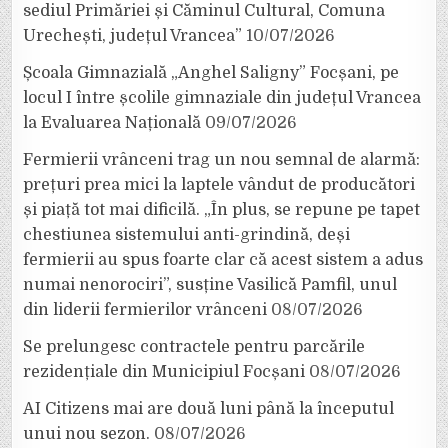
sediul Primăriei și Căminul Cultural, Comuna
Urechești, județul Vrancea”
10/07/2026
Școala Gimnazială „Anghel Saligny” Focșani, pe
locul I între școlile gimnaziale din județul Vrancea
la Evaluarea Națională
09/07/2026
Fermierii vrânceni trag un nou semnal de alarmă:
prețuri prea mici la laptele vândut de producători
și piață tot mai dificilă. „În plus, se repune pe tapet
chestiunea sistemului anti-grindină, deși
fermierii au spus foarte clar că acest sistem a adus
numai nenorociri”, susține Vasilică Pamfil, unul
din liderii fermierilor vrânceni
08/07/2026
Se prelungesc contractele pentru parcările
rezidențiale din Municipiul Focșani
08/07/2026
AI Citizens mai are două luni până la începutul
unui nou sezon.
08/07/2026