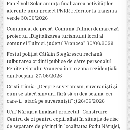
Panel Volt Solar anunță finalizarea activităților
aferente unui proiect PNRR referitor la tranziția
verde
30/06/2026
Comunicat de presă. Comuna Tulnici demarează
proiectul „Digitalizarea turismului local al
comunei Tulnici, județul Vrancea”
30/06/2026
Fostul polițist Cătălin Stegărescu reclamă
tulburarea ordinii publice de către personalul
Penitenciarului Vrancea într-o zonă rezidențială
din Focșani.
27/06/2026
Cristi Irimia: „Despre suveranism, suveraniști și
cum se atacă singuri, fără să-și dea seama, cei
care-i… atacă pe suveraniști” :)
26/06/2026
UAT Năruja a finalizat proiectul „Construire
Centru de zi pentru copiii aflați în situație de risc
de separare de părinți în localitatea Podu Nărujei,