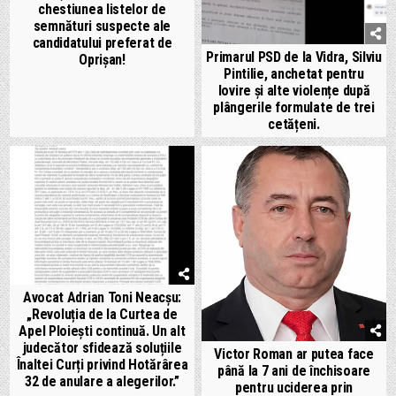
chestiunea listelor de
semnături suspecte ale
candidatului preferat de
Primarul PSD de la Vidra, Silviu
Oprișan!
Pintilie, anchetat pentru
lovire și alte violențe după
plângerile formulate de trei
cetățeni.
Avocat Adrian Toni Neacșu:
„Revoluția de la Curtea de
Apel Ploiești continuă. Un alt
judecător sfidează soluțiile
Victor Roman ar putea face
Înaltei Curți privind Hotărârea
până la 7 ani de închisoare
32 de anulare a alegerilor.”
pentru uciderea prin