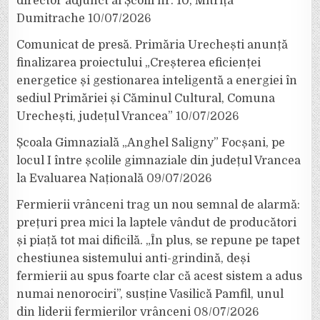
director adjunct al Școlii nr. 10, Mitrița
Dumitrache
10/07/2026
Comunicat de presă. Primăria Urechești anunță
finalizarea proiectului „Creșterea eficienței
energetice și gestionarea inteligentă a energiei în
sediul Primăriei și Căminul Cultural, Comuna
Urechești, județul Vrancea”
10/07/2026
Școala Gimnazială „Anghel Saligny” Focșani, pe
locul I între școlile gimnaziale din județul Vrancea
la Evaluarea Națională
09/07/2026
Fermierii vrânceni trag un nou semnal de alarmă:
prețuri prea mici la laptele vândut de producători
și piață tot mai dificilă. „În plus, se repune pe tapet
chestiunea sistemului anti-grindină, deși
fermierii au spus foarte clar că acest sistem a adus
numai nenorociri”, susține Vasilică Pamfil, unul
din liderii fermierilor vrânceni
08/07/2026