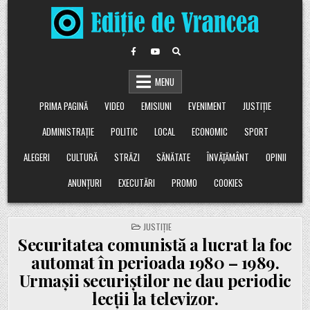
Skip
to
content
MENU
PRIMA PAGINĂ
VIDEO
EMISIUNI
EVENIMENT
JUSTIȚIE
ADMINISTRAȚIE
POLITIC
LOCAL
ECONOMIC
SPORT
ALEGERI
CULTURĂ
STRĂZI
SĂNĂTATE
ÎNVĂȚĂMÂNT
OPINII
ANUNȚURI
EXECUTĂRI
PROMO
COOKIES
POSTED
JUSTIȚIE
IN
Securitatea comunistă a lucrat la foc
automat în perioada 1980 – 1989.
Urmașii securiștilor ne dau periodic
lecții la televizor.