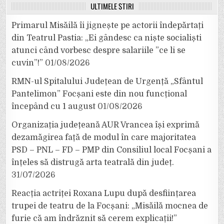
ULTIMELE ȘTIRI
Primarul Misăilă îi jignește pe actorii îndepărtați
din Teatrul Pastia: „Ei gândesc ca niște socialiști
atunci când vorbesc despre salariile ”ce li se
cuvin”!”
01/08/2026
RMN-ul Spitalului Județean de Urgență „Sfântul
Pantelimon” Focșani este din nou funcțional
începând cu 1 august
01/08/2026
Organizația județeană AUR Vrancea își exprimă
dezamăgirea față de modul în care majoritatea
PSD – PNL – FD – PMP din Consiliul local Focșani a
înțeles să distrugă arta teatrală din județ.
31/07/2026
Reacția actriței Roxana Lupu după desființarea
trupei de teatru de la Focșani: „Misăilă mocnea de
furie că am îndrăznit să cerem explicații!”