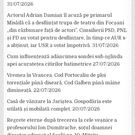
31/07/2026
Actorul Adrian Damian îl acuză pe primarul
Misăilă că a desființat trupa de teatru din Focșani
„din răzbunare față de actori”. Consilierii PSD, PNL
și FD au votat pentru desființare, în timp ce AUR s-
a abținut, iar USR a votat împotrivă.
31/07/2026
Cum influențează adâncimea sondei sub oglinda
apei acuratețea citirilor batimetrice
27/07/2026
Vremea în Vrancea. Cod Portocaliu de ploi
torențiale până diseară, Cod Galben până mâine
dimineață.
22/07/2026
Casă de vânzare la Jariștea. Gospodăria este
utilată și mobilată complet.
20/07/2026
Regrete eterne după trecerea la cele veșnice a
profesorului Ion Dumitrache, soțul doamnei