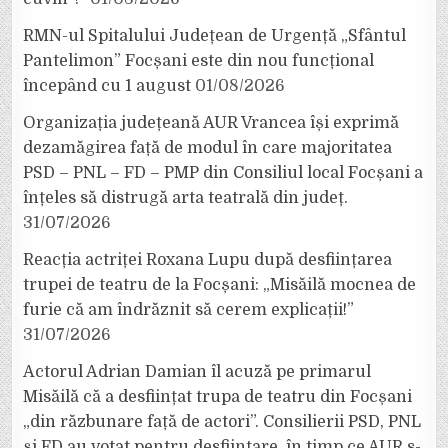
RMN-ul Spitalului Județean de Urgență „Sfântul
Pantelimon” Focșani este din nou funcțional
începând cu 1 august
01/08/2026
Organizația județeană AUR Vrancea își exprimă
dezamăgirea față de modul în care majoritatea
PSD – PNL – FD – PMP din Consiliul local Focșani a
înțeles să distrugă arta teatrală din județ.
31/07/2026
Reacția actriței Roxana Lupu după desființarea
trupei de teatru de la Focșani: „Misăilă mocnea de
furie că am îndrăznit să cerem explicații!”
31/07/2026
Actorul Adrian Damian îl acuză pe primarul
Misăilă că a desființat trupa de teatru din Focșani
„din răzbunare față de actori”. Consilierii PSD, PNL
și FD au votat pentru desființare, în timp ce AUR s-