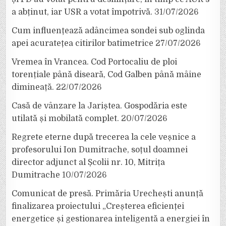
a abținut, iar USR a votat împotrivă.
31/07/2026
Cum influențează adâncimea sondei sub oglinda
apei acuratețea citirilor batimetrice
27/07/2026
Vremea în Vrancea. Cod Portocaliu de ploi
torențiale până diseară, Cod Galben până mâine
dimineață.
22/07/2026
Casă de vânzare la Jariștea. Gospodăria este
utilată și mobilată complet.
20/07/2026
Regrete eterne după trecerea la cele veșnice a
profesorului Ion Dumitrache, soțul doamnei
director adjunct al Școlii nr. 10, Mitrița
Dumitrache
10/07/2026
Comunicat de presă. Primăria Urechești anunță
finalizarea proiectului „Creșterea eficienței
energetice și gestionarea inteligentă a energiei în