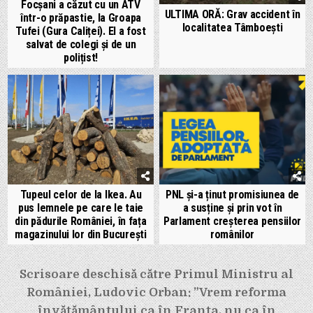
Focșani a căzut cu un ATV
ULTIMA ORĂ: Grav accident în
într-o prăpastie, la Groapa
localitatea Tâmboești
Tufei (Gura Caliței). El a fost
salvat de colegi și de un
polițist!
Tupeul celor de la Ikea. Au
PNL și-a ținut promisiunea de
pus lemnele pe care le taie
a susține și prin vot în
din pădurile României, în fața
Parlament creșterea pensiilor
magazinului lor din București
românilor
Navigare
Scrisoare deschisă către Primul Ministru al
în
României, Ludovic Orban: ”Vrem reforma
învăţământului ca în Franţa, nu ca în