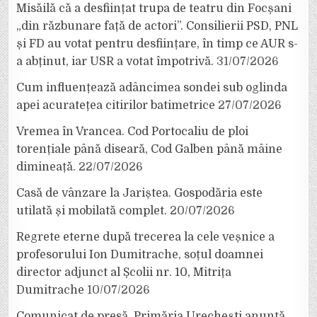
Misăilă că a desființat trupa de teatru din Focșani
„din răzbunare față de actori”. Consilierii PSD, PNL
și FD au votat pentru desființare, în timp ce AUR s-
a abținut, iar USR a votat împotrivă.
31/07/2026
Cum influențează adâncimea sondei sub oglinda
apei acuratețea citirilor batimetrice
27/07/2026
Vremea în Vrancea. Cod Portocaliu de ploi
torențiale până diseară, Cod Galben până mâine
dimineață.
22/07/2026
Casă de vânzare la Jariștea. Gospodăria este
utilată și mobilată complet.
20/07/2026
Regrete eterne după trecerea la cele veșnice a
profesorului Ion Dumitrache, soțul doamnei
director adjunct al Școlii nr. 10, Mitrița
Dumitrache
10/07/2026
Comunicat de presă. Primăria Urechești anunță