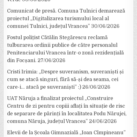
Comunicat de presă. Comuna Tulnici demarează
proiectul „Digitalizarea turismului local al
comunei Tulnici, județul Vrancea”
30/06/2026
Fostul polițist Cătălin Stegărescu reclamă
tulburarea ordinii publice de către personalul
Penitenciarului Vrancea într-o zonă rezidențială
din Focșani.
27/06/2026
Cristi Irimia: „Despre suveranism, suveraniști și
cum se atacă singuri, fără să-și dea seama, cei
care-i… atacă pe suveraniști” :)
26/06/2026
UAT Năruja a finalizat proiectul „Construire
Centru de zi pentru copiii aflați în situație de risc
de separare de părinți în localitatea Podu Nărujei,
comuna Năruja, județul Vrancea”
24/06/2026
Elevii de la Școala Gimnazială „Ioan Cîmpineanu”