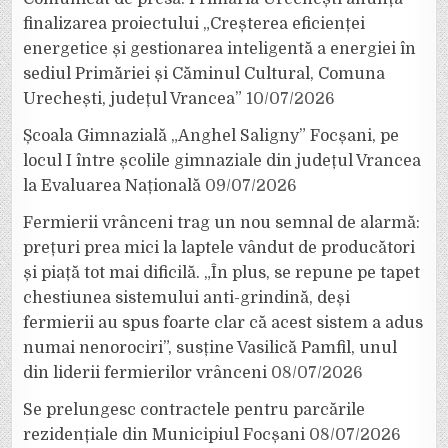
finalizarea proiectului „Creșterea eficienței
energetice și gestionarea inteligentă a energiei în
sediul Primăriei și Căminul Cultural, Comuna
Urechești, județul Vrancea”
10/07/2026
Școala Gimnazială „Anghel Saligny” Focșani, pe
locul I între școlile gimnaziale din județul Vrancea
la Evaluarea Națională
09/07/2026
Fermierii vrânceni trag un nou semnal de alarmă:
prețuri prea mici la laptele vândut de producători
și piață tot mai dificilă. „În plus, se repune pe tapet
chestiunea sistemului anti-grindină, deși
fermierii au spus foarte clar că acest sistem a adus
numai nenorociri”, susține Vasilică Pamfil, unul
din liderii fermierilor vrânceni
08/07/2026
Se prelungesc contractele pentru parcările
rezidențiale din Municipiul Focșani
08/07/2026