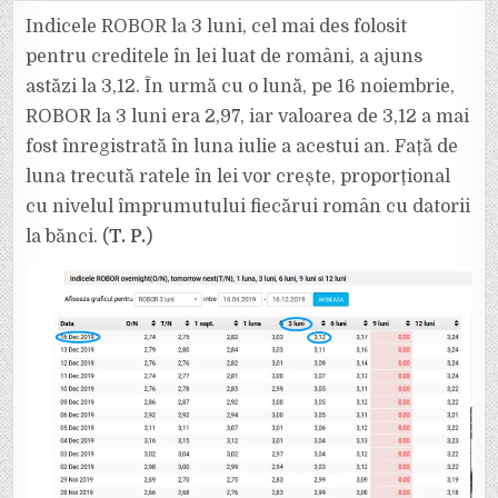
ORĂ:
INDICELE
Indicele ROBOR la 3 luni, cel mai des folosit
ROBOR
LA
pentru creditele în lei luat de români, a ajuns
3
LUNI
astăzi la 3,12. În urmă cu o lună, pe 16 noiembrie,
A
AJUNS
ROBOR la 3 luni era 2,97, iar valoarea de 3,12 a mai
LA
3,12
DE
fost înregistrată în luna iulie a acestui an. Față de
LA
2,97,
luna trecută ratele în lei vor crește, proporțional
ÎNTR-
O
cu nivelul împrumutului fiecărui român cu datorii
SINGURĂ
LUNĂ.
la bănci. (
T. P.
)
CRESC
RATELE
ÎN
LEI.