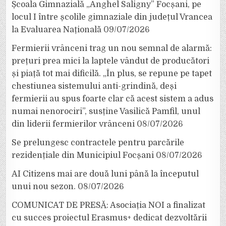
Școala Gimnazială „Anghel Saligny” Focșani, pe
locul I între școlile gimnaziale din județul Vrancea
la Evaluarea Națională
09/07/2026
Fermierii vrânceni trag un nou semnal de alarmă:
prețuri prea mici la laptele vândut de producători
și piață tot mai dificilă. „În plus, se repune pe tapet
chestiunea sistemului anti-grindină, deși
fermierii au spus foarte clar că acest sistem a adus
numai nenorociri”, susține Vasilică Pamfil, unul
din liderii fermierilor vrânceni
08/07/2026
Se prelungesc contractele pentru parcările
rezidențiale din Municipiul Focșani
08/07/2026
AI Citizens mai are două luni până la începutul
unui nou sezon.
08/07/2026
COMUNICAT DE PRESĂ: Asociația NOI a finalizat
cu succes proiectul Erasmus+ dedicat dezvoltării