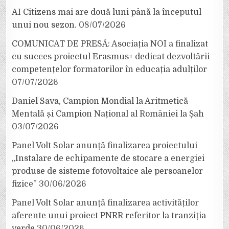
AI Citizens mai are două luni până la începutul
unui nou sezon.
08/07/2026
COMUNICAT DE PRESĂ: Asociația NOI a finalizat
cu succes proiectul Erasmus+ dedicat dezvoltării
competențelor formatorilor în educația adulților
07/07/2026
Daniel Sava, Campion Mondial la Aritmetică
Mentală și Campion Național al României la Șah
03/07/2026
Panel Volt Solar anunță finalizarea proiectului
„Instalare de echipamente de stocare a energiei
produse de sisteme fotovoltaice ale persoanelor
fizice”
30/06/2026
Panel Volt Solar anunță finalizarea activităților
aferente unui proiect PNRR referitor la tranziția
verde
30/06/2026