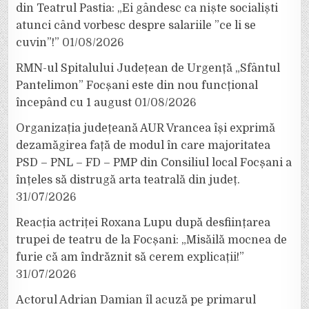
din Teatrul Pastia: „Ei gândesc ca niște socialiști
atunci când vorbesc despre salariile ”ce li se
cuvin”!”
01/08/2026
RMN-ul Spitalului Județean de Urgență „Sfântul
Pantelimon” Focșani este din nou funcțional
începând cu 1 august
01/08/2026
Organizația județeană AUR Vrancea își exprimă
dezamăgirea față de modul în care majoritatea
PSD – PNL – FD – PMP din Consiliul local Focșani a
înțeles să distrugă arta teatrală din județ.
31/07/2026
Reacția actriței Roxana Lupu după desființarea
trupei de teatru de la Focșani: „Misăilă mocnea de
furie că am îndrăznit să cerem explicații!”
31/07/2026
Actorul Adrian Damian îl acuză pe primarul