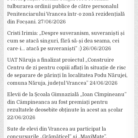
tulburarea ordinii publice de către personalul
Penitenciarului Vrancea într-o zonă rezidențială
din Focșani.
27/06/2026
Cristi Irimia: „Despre suveranism, suveraniști și
cum se atacă singuri, fără să-și dea seama, cei
care-i… atacă pe suveraniști” :)
26/06/2026
UAT Năruja a finalizat proiectul „Construire
Centru de zi pentru copiii aflați în situație de risc
de separare de părinți în localitatea Podu Nărujei,
comuna Năruja, județul Vrancea”
24/06/2026
Elevii de la Școala Gimnazială „Ioan Cîmpineanu”
din Câmpineanca au fost premiați pentru
rezultatele deosebite obținute în acest an școlar
22/06/2026
Sute de elevi din Vrancea au participat la
concursurile „Grămăticel” și „MaxiMate”,