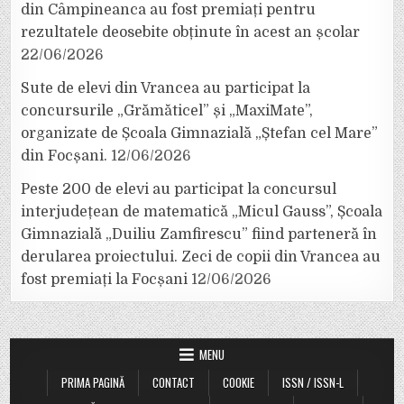
din Câmpineanca au fost premiați pentru
rezultatele deosebite obținute în acest an școlar
22/06/2026
Sute de elevi din Vrancea au participat la
concursurile „Grămăticel” și „MaxiMate”,
organizate de Școala Gimnazială „Ștefan cel Mare”
din Focșani.
12/06/2026
Peste 200 de elevi au participat la concursul
interjudețean de matematică „Micul Gauss”, Școala
Gimnazială „Duiliu Zamfirescu” fiind parteneră în
derularea proiectului. Zeci de copii din Vrancea au
fost premiați la Focșani
12/06/2026
MENU
PRIMA PAGINĂ
CONTACT
COOKIE
ISSN / ISSN-L