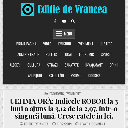
Skip
to
content
MENU
PRIMA PAGINĂ
VIDEO
EMISIUNI
EVENIMENT
JUSTIȚIE
ADMINISTRAȚIE
POLITIC
LOCAL
ECONOMIC
SPORT
ALEGERI
CULTURĂ
STRĂZI
SĂNĂTATE
ÎNVĂȚĂMÂNT
OPINII
ANUNȚURI
EXECUTĂRI
PROMO
COOKIES
POSTED
ECONOMIC
,
EVENIMENT
IN
ULTIMA ORĂ: Indicele ROBOR la 3
luni a ajuns la 3,12 de la 2,97, într-o
singură lună. Cresc ratele în lei.
ON
EDITIEDEVRANCEA
16/12/2019
LEAVE A COMMENT
ULTIMA