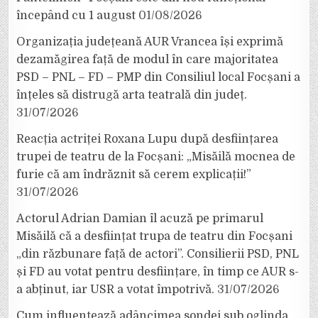
începând cu 1 august
01/08/2026
Organizația județeană AUR Vrancea își exprimă
dezamăgirea față de modul în care majoritatea
PSD – PNL – FD – PMP din Consiliul local Focșani a
înțeles să distrugă arta teatrală din județ.
31/07/2026
Reacția actriței Roxana Lupu după desființarea
trupei de teatru de la Focșani: „Misăilă mocnea de
furie că am îndrăznit să cerem explicații!”
31/07/2026
Actorul Adrian Damian îl acuză pe primarul
Misăilă că a desființat trupa de teatru din Focșani
„din răzbunare față de actori”. Consilierii PSD, PNL
și FD au votat pentru desființare, în timp ce AUR s-
a abținut, iar USR a votat împotrivă.
31/07/2026
Cum influențează adâncimea sondei sub oglinda