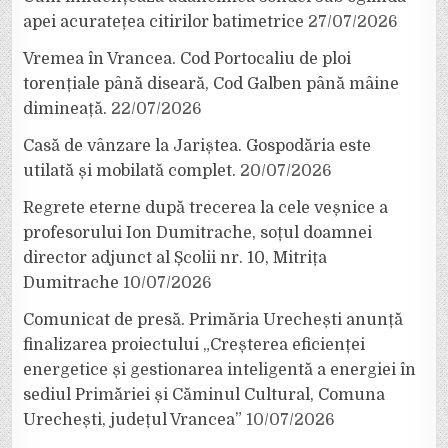
apei acuratețea citirilor batimetrice
27/07/2026
Vremea în Vrancea. Cod Portocaliu de ploi
torențiale până diseară, Cod Galben până mâine
dimineață.
22/07/2026
Casă de vânzare la Jariștea. Gospodăria este
utilată și mobilată complet.
20/07/2026
Regrete eterne după trecerea la cele veșnice a
profesorului Ion Dumitrache, soțul doamnei
director adjunct al Școlii nr. 10, Mitrița
Dumitrache
10/07/2026
Comunicat de presă. Primăria Urechești anunță
finalizarea proiectului „Creșterea eficienței
energetice și gestionarea inteligentă a energiei în
sediul Primăriei și Căminul Cultural, Comuna
Urechești, județul Vrancea”
10/07/2026