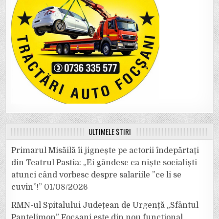
ULTIMELE ȘTIRI
Primarul Misăilă îi jignește pe actorii îndepărtați
din Teatrul Pastia: „Ei gândesc ca niște socialiști
atunci când vorbesc despre salariile ”ce li se
cuvin”!”
01/08/2026
RMN-ul Spitalului Județean de Urgență „Sfântul
Pantelimon” Focșani este din nou funcțional