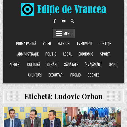
Skip
to
content
MENU
PRIMA PAGINĂ
VIDEO
EMISIUNI
EVENIMENT
JUSTIȚIE
ADMINISTRAȚIE
POLITIC
LOCAL
ECONOMIC
SPORT
ALEGERI
CULTURĂ
STRĂZI
SĂNĂTATE
ÎNVĂȚĂMÂNT
OPINII
ANUNȚURI
EXECUTĂRI
PROMO
COOKIES
Etichetă:
Ludovic Orban
Posted
Posted
in
in