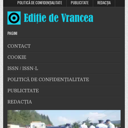
Franţa,
POLITICĂ DE CONFIDENȚIALITATE
PUBLICITATE
REDACȚIA
nu
ca
în
Finlanda!”
PAGINI
CONTACT
COOKIE
ISSN / ISSN-L
POLITICĂ DE CONFIDENȚIALITATE
PUBLICITATE
REDACȚIA