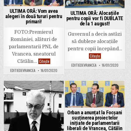
ULTIMA ORĂ: Vom avea
ULTIMA ORĂ: Alocațiile
alegeri în două tururi pentru
pentru copii vor fi DUBLATE
primari!
de la 1 august!
FOTO:Premierul
Guvernul a decis astăzi
României, alături de
să dubleze alocațiile
parlamentarii PNL de
pentru copii începând…
Vrancea, sneatorul
ULTIMA
Citește
ORĂ:
ULTIMA
Citește
Cătălin…
Alocațiile
ORĂ:
EDITIEDEVRANCEA
16/01/2020
pentru
Vom
EDITIEDEVRANCEA
16/01/2020
copii
avea
vor
alegeri
fi
în
DUBLATE
două
de
tururi
la
pentru
Posted
Posted
1
primari!
august!
in
in
Orban a anunțat la Focșani
susținerea proiectelor
inițiate de parlamentarii
liberali de Vrancea, Cătălin