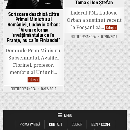
Toma și Ion Ștefan
Liderul PNL Ludovic
Scrisoare deschisă către
Primul Ministru al
Orban a susținut recent
României, Ludovic Orban:
Orban
Citește
la Focșani că…
”Vrem reforma
a
anunțat
învăţământului ca în
EDITIEDEVRANCEA
07/10/2019
la
Franţa, nu ca în Finlanda!”
Focșani
susținer
proiectel
Domnule Prim Ministru,
inițiate
de
Subsemnatul, Agafiţei
parlament
liberali
Florinel, profesor,
de
Vrancea,
membru al Uniunii…
Cătălin
Scrisoare
Citește
Toma
deschisă
și
către
Ion
EDITIEDEVRANCEA
16/12/2019
Primul
Ștefan
Ministru
al
României,
Ludovic
Orban:
”Vrem
MENU
reforma
învăţământului
PRIMA PAGINĂ
CONTACT
COOKIE
ISSN / ISSN-L
ca
în