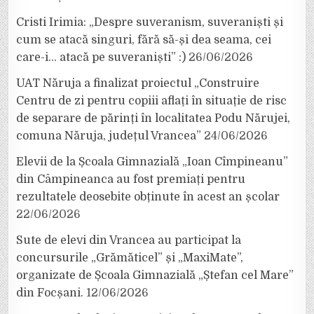
Cristi Irimia: „Despre suveranism, suveraniști și
cum se atacă singuri, fără să-și dea seama, cei
care-i… atacă pe suveraniști” :)
26/06/2026
UAT Năruja a finalizat proiectul „Construire
Centru de zi pentru copiii aflați în situație de risc
de separare de părinți în localitatea Podu Nărujei,
comuna Năruja, județul Vrancea”
24/06/2026
Elevii de la Școala Gimnazială „Ioan Cîmpineanu”
din Câmpineanca au fost premiați pentru
rezultatele deosebite obținute în acest an școlar
22/06/2026
Sute de elevi din Vrancea au participat la
concursurile „Grămăticel” și „MaxiMate”,
organizate de Școala Gimnazială „Ștefan cel Mare”
din Focșani.
12/06/2026