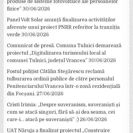
produse de sisteme fotovoltaice ale persoanelor
fizice”
30/06/2026
Panel Volt Solar anunță finalizarea activităților
aferente unui proiect PNRR referitor la tranziția
verde
30/06/2026
Comunicat de presă. Comuna Tulnici demarează
proiectul „Digitalizarea turismului local al
comunei Tulnici, județul Vrancea”
30/06/2026
Fostul polițist Cătălin Stegărescu reclamă
tulburarea ordinii publice de către personalul
Penitenciarului Vrancea într-o zonă rezidențială
din Focșani.
27/06/2026
Cristi Irimia: „Despre suveranism, suveraniști și
cum se atacă singuri, fără să-și dea seama, cei
care-i… atacă pe suveraniști” :)
26/06/2026
UAT Năruja a finalizat proiectul „Construire