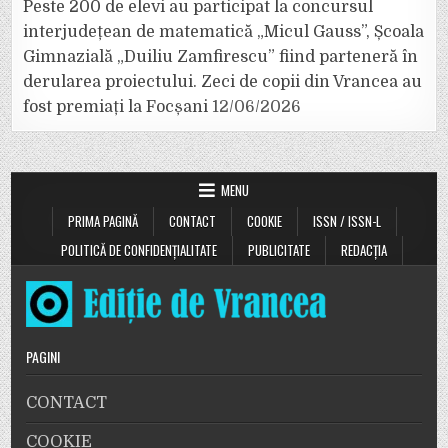
Peste 200 de elevi au participat la concursul
interjudețean de matematică „Micul Gauss”, Școala
Gimnazială „Duiliu Zamfirescu” fiind parteneră în
derularea proiectului. Zeci de copii din Vrancea au
fost premiați la Focșani
12/06/2026
MENU
PRIMA PAGINĂ
CONTACT
COOKIE
ISSN / ISSN-L
POLITICĂ DE CONFIDENȚIALITATE
PUBLICITATE
REDACȚIA
PAGINI
CONTACT
COOKIE