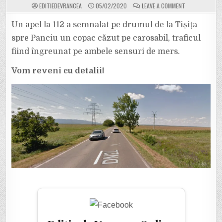
ON
EDITIEDEVRANCEA
05/02/2020
LEAVE A COMMENT
ULTIMA
ORĂ:
UN
Un apel la 112 a semnalat pe drumul de la Tișița
COPAC
S-
spre Panciu un copac căzut pe carosabil, traficul
A
RUPT
fiind îngreunat pe ambele sensuri de mers.
ȘI
A
CĂZUT
Vom reveni cu detalii!
PE
DRUMUL
DINTRE
TIȘIȚA
ȘI
PANCIU!
EVITAȚI
ZONA
PÂNĂ
LA
DEBLOCAREA
CAROSABILULUI