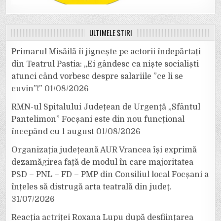
ULTIMELE ȘTIRI
Primarul Misăilă îi jignește pe actorii îndepărtați
din Teatrul Pastia: „Ei gândesc ca niște socialiști
atunci când vorbesc despre salariile ”ce li se
cuvin”!”
01/08/2026
RMN-ul Spitalului Județean de Urgență „Sfântul
Pantelimon” Focșani este din nou funcțional
începând cu 1 august
01/08/2026
Organizația județeană AUR Vrancea își exprimă
dezamăgirea față de modul în care majoritatea
PSD – PNL – FD – PMP din Consiliul local Focșani a
înțeles să distrugă arta teatrală din județ.
31/07/2026
Reacția actriței Roxana Lupu după desființarea