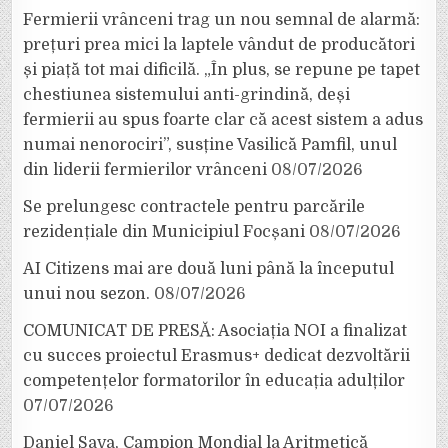
Fermierii vrânceni trag un nou semnal de alarmă:
prețuri prea mici la laptele vândut de producători
și piață tot mai dificilă. „În plus, se repune pe tapet
chestiunea sistemului anti-grindină, deși
fermierii au spus foarte clar că acest sistem a adus
numai nenorociri”, susține Vasilică Pamfil, unul
din liderii fermierilor vrânceni
08/07/2026
Se prelungesc contractele pentru parcările
rezidențiale din Municipiul Focșani
08/07/2026
AI Citizens mai are două luni până la începutul
unui nou sezon.
08/07/2026
COMUNICAT DE PRESĂ: Asociația NOI a finalizat
cu succes proiectul Erasmus+ dedicat dezvoltării
competențelor formatorilor în educația adulților
07/07/2026
Daniel Sava, Campion Mondial la Aritmetică