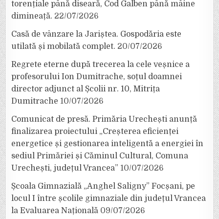
torențiale până diseară, Cod Galben până mâine
dimineață.
22/07/2026
Casă de vânzare la Jariștea. Gospodăria este
utilată și mobilată complet.
20/07/2026
Regrete eterne după trecerea la cele veșnice a
profesorului Ion Dumitrache, soțul doamnei
director adjunct al Școlii nr. 10, Mitrița
Dumitrache
10/07/2026
Comunicat de presă. Primăria Urechești anunță
finalizarea proiectului „Creșterea eficienței
energetice și gestionarea inteligentă a energiei în
sediul Primăriei și Căminul Cultural, Comuna
Urechești, județul Vrancea”
10/07/2026
Școala Gimnazială „Anghel Saligny” Focșani, pe
locul I între școlile gimnaziale din județul Vrancea
la Evaluarea Națională
09/07/2026