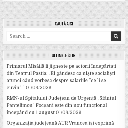
CAUTĂ AICI
Search
for:
ULTIMELE ȘTIRI
Primarul Misăilă îi jignește pe actorii îndepărtați
din Teatrul Pastia: „Ei gândesc ca niște socialiști
atunci când vorbesc despre salariile ”ce li se
cuvin”!”
01/08/2026
RMN-ul Spitalului Județean de Urgență „Sfântul
Pantelimon” Focșani este din nou funcțional
începând cu 1 august
01/08/2026
Organizația județeană AUR Vrancea își exprimă