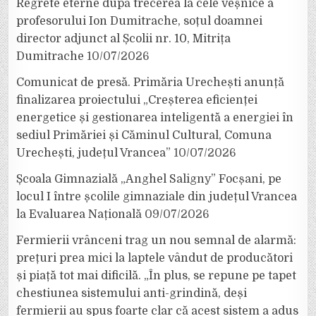
Regrete eterne după trecerea la cele veșnice a
profesorului Ion Dumitrache, soțul doamnei
director adjunct al Școlii nr. 10, Mitrița
Dumitrache
10/07/2026
Comunicat de presă. Primăria Urechești anunță
finalizarea proiectului „Creșterea eficienței
energetice și gestionarea inteligentă a energiei în
sediul Primăriei și Căminul Cultural, Comuna
Urechești, județul Vrancea”
10/07/2026
Școala Gimnazială „Anghel Saligny” Focșani, pe
locul I între școlile gimnaziale din județul Vrancea
la Evaluarea Națională
09/07/2026
Fermierii vrânceni trag un nou semnal de alarmă:
prețuri prea mici la laptele vândut de producători
și piață tot mai dificilă. „În plus, se repune pe tapet
chestiunea sistemului anti-grindină, deși
fermierii au spus foarte clar că acest sistem a adus