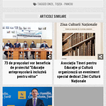
TAGGED
DN2L
,
TIȘIȚA - PANCIU
ARTICOLE SIMILARE
73 de preșcolari vor beneficia
Asociația Tineri pentru
de proiectul ”Educație
Educație și Cultură
antepreșcolară incluzivă
organizează un eveniment
pentru viitor”
special dedicat Zilei Culturii
Naționale