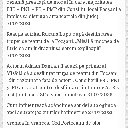
dezamăgirea față de modul în care majoritatea
PSD – PNL – FD – PMP din Consiliul local Focșani a
înțeles să distrugă arta teatrală din județ.
31/07/2026
Reacția actriței Roxana Lupu după desființarea
trupei de teatru de la Focșani: „Misăilă mocnea de
furie că am îndrăznit să cerem explicații!”
31/07/2026
Actorul Adrian Damian îl acuză pe primarul
Misăilă că a desființat trupa de teatru din Focșani
„din răzbunare față de actori”. Consilierii PSD, PNL
și FD au votat pentru desființare, în timp ce AUR s-
a abținut, iar USR a votat împotrivă.
31/07/2026
Cum influențează adâncimea sondei sub oglinda
apei acuratețea citirilor batimetrice
27/07/2026
Vremea în Vrancea. Cod Portocaliu de ploi