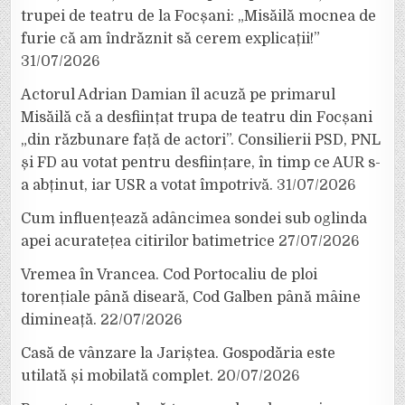
trupei de teatru de la Focșani: „Misăilă mocnea de
furie că am îndrăznit să cerem explicații!”
31/07/2026
Actorul Adrian Damian îl acuză pe primarul
Misăilă că a desființat trupa de teatru din Focșani
„din răzbunare față de actori”. Consilierii PSD, PNL
și FD au votat pentru desființare, în timp ce AUR s-
a abținut, iar USR a votat împotrivă.
31/07/2026
Cum influențează adâncimea sondei sub oglinda
apei acuratețea citirilor batimetrice
27/07/2026
Vremea în Vrancea. Cod Portocaliu de ploi
torențiale până diseară, Cod Galben până mâine
dimineață.
22/07/2026
Casă de vânzare la Jariștea. Gospodăria este
utilată și mobilată complet.
20/07/2026