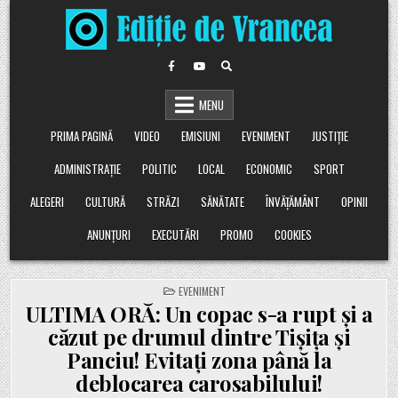
Skip
to
content
MENU
PRIMA PAGINĂ
VIDEO
EMISIUNI
EVENIMENT
JUSTIȚIE
ADMINISTRAȚIE
POLITIC
LOCAL
ECONOMIC
SPORT
ALEGERI
CULTURĂ
STRĂZI
SĂNĂTATE
ÎNVĂȚĂMÂNT
OPINII
ANUNȚURI
EXECUTĂRI
PROMO
COOKIES
POSTED
EVENIMENT
IN
ULTIMA ORĂ: Un copac s-a rupt și a
căzut pe drumul dintre Tișița și
Panciu! Evitați zona până la
deblocarea carosabilului!