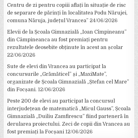
Centru de zi pentru copiii aflați în situație de risc
de separare de părinți în localitatea Podu Nărujei,
comuna Năruja, județul Vrancea”
24/06/2026
Elevii de la Școala Gimnazială „Ioan Cîmpineanu”
din Câmpineanca au fost premiați pentru
rezultatele deosebite obținute în acest an școlar
22/06/2026
Sute de elevi din Vrancea au participat la
concursurile „Grămăticel” și „MaxiMate”,
organizate de Școala Gimnazială „Ștefan cel Mare”
din Focșani.
12/06/2026
Peste 200 de elevi au participat la concursul
interjudețean de matematică „Micul Gauss”, Școala
Gimnazială „Duiliu Zamfirescu” fiind parteneră în
derularea proiectului. Zeci de copii din Vrancea au
fost premiați la Focșani
12/06/2026