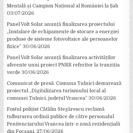
Mentală și Campion Național al României la Șah
03/07/2026
Panel Volt Solar anunță finalizarea proiectului
„Instalare de echipamente de stocare a energiei
produse de sisteme fotovoltaice ale persoanelor
fizice”
30/06/2026
Panel Volt Solar anunță finalizarea activităților
aferente unui proiect PNRR referitor la tranziția
verde
30/06/2026
Comunicat de presă. Comuna Tulnici demarează
proiectul „Digitalizarea turismului local al
comunei Tulnici, județul Vrancea”
30/06/2026
Fostul polițist Cătălin Stegărescu reclamă
tulburarea ordinii publice de către personalul
Penitenciarului Vrancea într-o zonă rezidențială
din Focșani.
27/06/2026