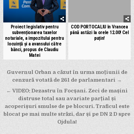
Proiect legislativ pentru
COD PORTOCALIU în Vrancea
subvenționarea taxelor
până astăzi la orele 12.00! Cel
notariale, a impozitului pentru
puțin!
locuință și a avansului către
bănci, propus de Claudiu
Matei
Navigare
Guvernul Orban a căzut în urma moțiunii de
în
cenzură votată de 261 de parlamentari →
articole
← VIDEO: Dezastru în Focșani. Zeci de mașini
distruse total sau avariate parțial și
acoperișuri smulse de pe blocuri. Traficul este
blocat pe mai multe străzi, dar și pe DN 2 D spre
Ojdula!