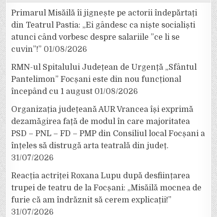
Primarul Misăilă îi jignește pe actorii îndepărtați
din Teatrul Pastia: „Ei gândesc ca niște socialiști
atunci când vorbesc despre salariile ”ce li se
cuvin”!”
01/08/2026
RMN-ul Spitalului Județean de Urgență „Sfântul
Pantelimon” Focșani este din nou funcțional
începând cu 1 august
01/08/2026
Organizația județeană AUR Vrancea își exprimă
dezamăgirea față de modul în care majoritatea
PSD – PNL – FD – PMP din Consiliul local Focșani a
înțeles să distrugă arta teatrală din județ.
31/07/2026
Reacția actriței Roxana Lupu după desființarea
trupei de teatru de la Focșani: „Misăilă mocnea de
furie că am îndrăznit să cerem explicații!”
31/07/2026