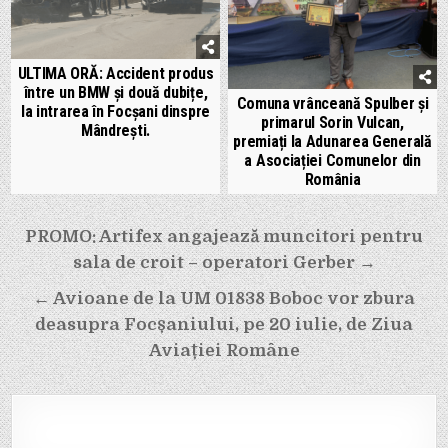
ULTIMA ORĂ: Accident produs
între un BMW și două dubițe,
Comuna vrânceană Spulber și
la intrarea în Focșani dinspre
primarul Sorin Vulcan,
Mândrești.
premiați la Adunarea Generală
a Asociației Comunelor din
România
Navigare
PROMO: Artifex angajează muncitori pentru
în
sala de croit – operatori Gerber →
articole
← Avioane de la UM 01838 Boboc vor zbura
deasupra Focșaniului, pe 20 iulie, de Ziua
Aviației Române