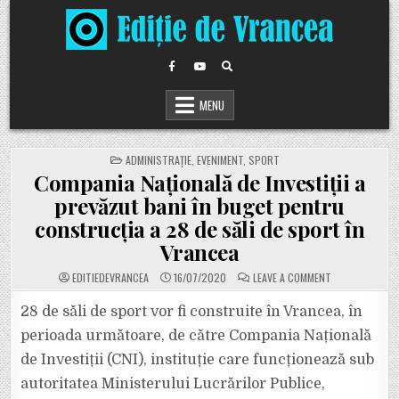
Skip
to
content
MENU
POSTED
ADMINISTRAȚIE
,
EVENIMENT
,
SPORT
IN
Compania Națională de Investiții a
prevăzut bani în buget pentru
construcția a 28 de săli de sport în
Vrancea
ON
EDITIEDEVRANCEA
16/07/2020
LEAVE A COMMENT
COMPANIA
NAȚIONALĂ
DE
28 de săli de sport vor fi construite în Vrancea, în
INVESTIȚII
A
perioada următoare, de către Compania Națională
PREVĂZUT
BANI
de Investiții (CNI), instituție care funcționează sub
ÎN
BUGET
autoritatea Ministerului Lucrărilor Publice,
PENTRU
CONSTRUCȚIA