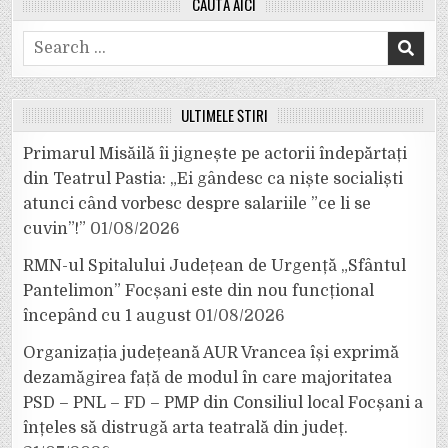
CAUTĂ AICI
Search
for:
ULTIMELE ȘTIRI
Primarul Misăilă îi jignește pe actorii îndepărtați
din Teatrul Pastia: „Ei gândesc ca niște socialiști
atunci când vorbesc despre salariile ”ce li se
cuvin”!”
01/08/2026
RMN-ul Spitalului Județean de Urgență „Sfântul
Pantelimon” Focșani este din nou funcțional
începând cu 1 august
01/08/2026
Organizația județeană AUR Vrancea își exprimă
dezamăgirea față de modul în care majoritatea
PSD – PNL – FD – PMP din Consiliul local Focșani a
înțeles să distrugă arta teatrală din județ.