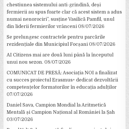
chestiunea sistemului anti-grindină, deși
fermierii au spus foarte clar că acest sistem a adus
numai nenorociri”, susține Vasilică Pamfil, unul
din liderii fermierilor vrânceni
08/07/2026
Se prelungesc contractele pentru parcările
rezidențiale din Municipiul Focșani
08/07/2026
AI Citizens mai are două luni până la începutul
unui nou sezon.
08/07/2026
COMUNICAT DE PRESĂ: Asociația NOI a finalizat
cu succes proiectul Erasmus+ dedicat dezvoltării
competențelor formatorilor în educația adulților
07/07/2026
Daniel Sava, Campion Mondial la Aritmetică
Mentală și Campion Național al României la Șah
03/07/2026