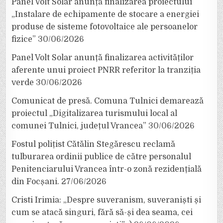
Panel Volt Solar anunță finalizarea proiectului
„Instalare de echipamente de stocare a energiei
produse de sisteme fotovoltaice ale persoanelor
fizice”
30/06/2026
Panel Volt Solar anunță finalizarea activităților
aferente unui proiect PNRR referitor la tranziția
verde
30/06/2026
Comunicat de presă. Comuna Tulnici demarează
proiectul „Digitalizarea turismului local al
comunei Tulnici, județul Vrancea”
30/06/2026
Fostul polițist Cătălin Stegărescu reclamă
tulburarea ordinii publice de către personalul
Penitenciarului Vrancea într-o zonă rezidențială
din Focșani.
27/06/2026
Cristi Irimia: „Despre suveranism, suveraniști și
cum se atacă singuri, fără să-și dea seama, cei