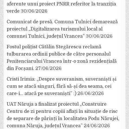
aferente unui proiect PNRR referitor la tranziția
verde
30/06/2026
Comunicat de presă. Comuna Tulnici demarează
proiectul „Digitalizarea turismului local al
comunei Tulnici, județul Vrancea”
30/06/2026
Fostul polițist Cătălin Stegărescu reclamă
tulburarea ordinii publice de către personalul
Penitenciarului Vrancea într-o zonă rezidențială
din Focșani.
27/06/2026
Cristi Irimia: „Despre suveranism, suveraniști și
cum se atacă singuri, fără să-și dea seama, cei
care-i… atacă pe suveraniști” :)
26/06/2026
UAT Năruja a finalizat proiectul „Construire
Centru de zi pentru copiii aflați în situație de risc
de separare de părinți în localitatea Podu Nărujei,
comuna Năruja, județul Vrancea”
24/06/2026