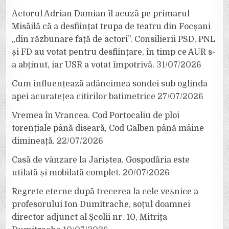
Actorul Adrian Damian îl acuză pe primarul
Misăilă că a desființat trupa de teatru din Focșani
„din răzbunare față de actori”. Consilierii PSD, PNL
și FD au votat pentru desființare, în timp ce AUR s-
a abținut, iar USR a votat împotrivă.
31/07/2026
Cum influențează adâncimea sondei sub oglinda
apei acuratețea citirilor batimetrice
27/07/2026
Vremea în Vrancea. Cod Portocaliu de ploi
torențiale până diseară, Cod Galben până mâine
dimineață.
22/07/2026
Casă de vânzare la Jariștea. Gospodăria este
utilată și mobilată complet.
20/07/2026
Regrete eterne după trecerea la cele veșnice a
profesorului Ion Dumitrache, soțul doamnei
director adjunct al Școlii nr. 10, Mitrița