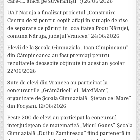
care-i… atacă pe suveraniști” :)
26/06/2026
UAT Năruja a finalizat proiectul „Construire
Centru de zi pentru copiii aflați în situație de risc
de separare de părinți în localitatea Podu Nărujei,
comuna Năruja, județul Vrancea”
24/06/2026
Elevii de la Școala Gimnazială „Ioan Cîmpineanu”
din Câmpineanca au fost premiați pentru
rezultatele deosebite obținute în acest an școlar
22/06/2026
Sute de elevi din Vrancea au participat la
concursurile „Grămăticel” și „MaxiMate”,
organizate de Școala Gimnazială „Ștefan cel Mare”
din Focșani.
12/06/2026
Peste 200 de elevi au participat la concursul
interjudețean de matematică „Micul Gauss”, Școala
Gimnazială „Duiliu Zamfirescu” fiind parteneră în