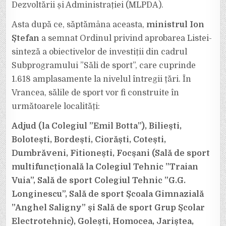
A
Dezvoltării și Administrației (MLPDA).
28
DE
SĂLI
Asta după ce, săptămâna aceasta,
ministrul Ion
DE
SPORT
Ștefan
a semnat Ordinul privind aprobarea Listei-
ÎN
VRANCEA
sinteză a obiectivelor de investiții din cadrul
Subprogramului ”Săli de sport”, care cuprinde
1.618 amplasamente la nivelul întregii țări. În
Vrancea, sălile de sport vor fi construite în
următoarele localități:
Adjud (la Colegiul ”Emil Botta”), Biliești,
Bolotești, Bordești, Ciorăști, Cotești,
Dumbrăveni, Fitionești, Focșani (Sală de sport
multifuncțională la Colegiul Tehnic ”Traian
Vuia”, Sală de sport Colegiul Tehnic ”G.G.
Longinescu”, Sală de sport Școala Gimnazială
”Anghel Saligny” și Sală de sport Grup Școlar
Electrotehnic), Golești, Homocea, Jariștea,