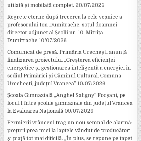
utilată și mobilată complet.
20/07/2026
Regrete eterne după trecerea la cele veșnice a
profesorului Ion Dumitrache, soțul doamnei
director adjunct al Școlii nr. 10, Mitrița
Dumitrache
10/07/2026
Comunicat de presă. Primăria Urechești anunță
finalizarea proiectului „Creșterea eficienței
energetice și gestionarea inteligentă a energiei în
sediul Primăriei și Căminul Cultural, Comuna
Urechești, județul Vrancea”
10/07/2026
Școala Gimnazială „Anghel Saligny” Focșani, pe
locul I între școlile gimnaziale din județul Vrancea
la Evaluarea Națională
09/07/2026
Fermierii vrânceni trag un nou semnal de alarmă:
prețuri prea mici la laptele vândut de producători
și piață tot mai dificilă. „În plus, se repune pe tapet