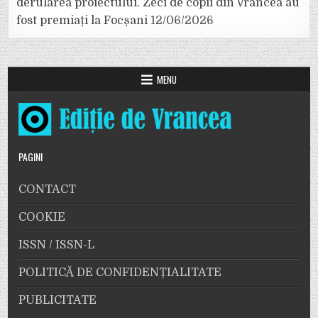
derularea proiectului. Zeci de copii din Vrancea au
fost premiați la Focșani
12/06/2026
MENU
PAGINI
CONTACT
COOKIE
ISSN / ISSN-L
POLITICĂ DE CONFIDENȚIALITATE
PUBLICITATE