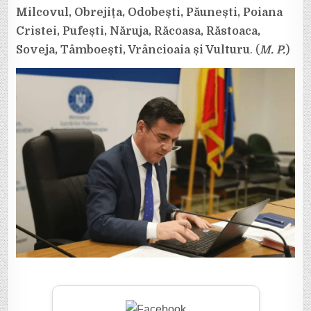
Milcovul, Obrejița, Odobești, Păunești, Poiana
Cristei, Pufești, Năruja, Răcoasa, Răstoaca,
Soveja, Tâmboești, Vrâncioaia și Vulturu
. (
M. P.
)