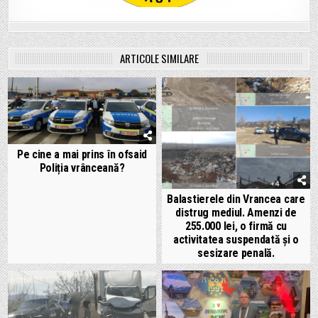
ARTICOLE SIMILARE
Pe cine a mai prins în ofsaid
Poliția vrânceană?
Balastierele din Vrancea care
distrug mediul. Amenzi de
255.000 lei, o firmă cu
activitatea suspendată și o
sesizare penală.