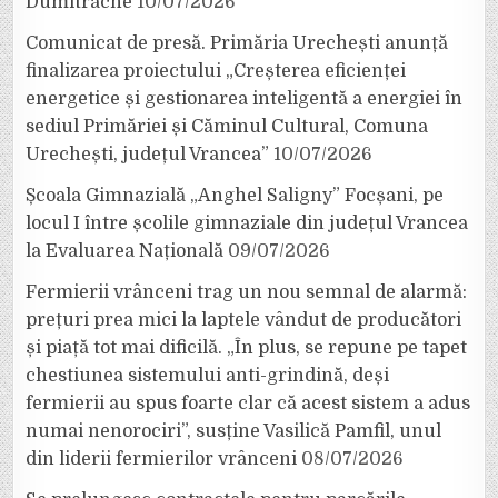
Dumitrache
10/07/2026
Comunicat de presă. Primăria Urechești anunță
finalizarea proiectului „Creșterea eficienței
energetice și gestionarea inteligentă a energiei în
sediul Primăriei și Căminul Cultural, Comuna
Urechești, județul Vrancea”
10/07/2026
Școala Gimnazială „Anghel Saligny” Focșani, pe
locul I între școlile gimnaziale din județul Vrancea
la Evaluarea Națională
09/07/2026
Fermierii vrânceni trag un nou semnal de alarmă:
prețuri prea mici la laptele vândut de producători
și piață tot mai dificilă. „În plus, se repune pe tapet
chestiunea sistemului anti-grindină, deși
fermierii au spus foarte clar că acest sistem a adus
numai nenorociri”, susține Vasilică Pamfil, unul
din liderii fermierilor vrânceni
08/07/2026