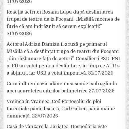
31/07/2026
Reacția actriței Roxana Lupu după desființarea
trupei de teatru de la Focșani: „Misăilă mocnea de
furie că am îndrăznit să cerem explicații!”
31/07/2026
Actorul Adrian Damian îl acuză pe primarul
Misăilă că a desființat trupa de teatru din Focșani
„din răzbunare față de actori”. Consilierii PSD, PNL
și FD au votat pentru desființare, în timp ce AUR s-
a abținut, iar USR a votat împotrivă.
31/07/2026
Cum influențează adâncimea sondei sub oglinda
apei acuratețea citirilor batimetrice
27/07/2026
Vremea în Vrancea. Cod Portocaliu de ploi
torențiale până diseară, Cod Galben până mâine
dimineață.
22/07/2026
Casă de vânzare la Jariștea. Gospodăria este